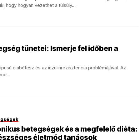
 hogy hogyan vezethet a túlsúly...
gség tünetei: Ismerje fel időben a
pusú diabétesz és az inzulinrezisztencia problémájával. Az
nd...
egségek
nikus betegségek és a megfelelő diéta:
észséges életmód tanácsok