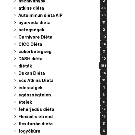
aszalványok
2
atkins diéta
36
Autoimmun diéta AIP
26
ayurveda diéta
11
betegségek
2
Carnivore Diéta
10
CICO Diéta
14
cukorbetegség
2
DASH diéta
10
diéták
151
Dukan Diéta
14
Eco Atkins Diéta
11
édességek
1
egészségtelen
6
ételek
11
fehérjedús diéta
12
Flexibilis étrend
15
flexitárián diéta
11
fogyókúra
5