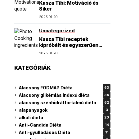
Kasza Tibi: Motiváció és
Siker
2025.01.20.
Uncategorized
Kasza Tibi receptek
kipróbált és egyszerűen
elkészíthető finomságok
2025.01.20.
KATEGÓRIÁK
Alacsony FODMAP Diéta
63
Alacsony glikémiás indexű diéta
34
alacsony szénhidráttartalmú diéta
62
alapanyagok
3
alkáli diéta
20
Anti-Candida Diéta
14
Anti-gyulladásos Diéta
11