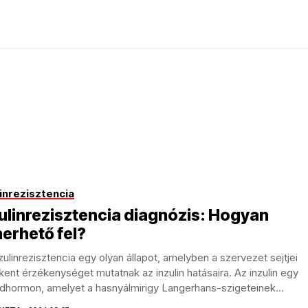
linrezisztencia
ulinrezisztencia diagnózis: Hogyan
erhető fel?
zulinrezisztencia egy olyan állapot, amelyben a szervezet sejtjei
ent érzékenységet mutatnak az inzulin hatásaira. Az inzulin egy
dhormon, amelyet a hasnyálmirigy Langerhans-szigeteinek...