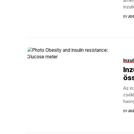
amel
inzul
hasny
BY
JO
Inzu
Inz
ös
Az in
csökk
hasny
BY
JO