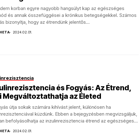
dern korban egyre nagyobb hangsúlyt kap az egészséges
mód és annak összefüggései a krónikus betegségekkel. Számos
ás bizonyítja, hogy az étrendünk jelentős...
DIETA
2024.02.01.
linrezisztencia
ulinrezisztencia és Fogyás: Az Étrend,
 Megváltoztathatja az Életed
yás útja sokak számára kihívást jelent, különösen ha
inrezisztenciával küzdünk. Ebben a bejegyzésben megvizsgáljuk,
n befolyásolhatja az inzulinrezisztencia étrend az egészséges
st,...
DIETA
2024.02.01.