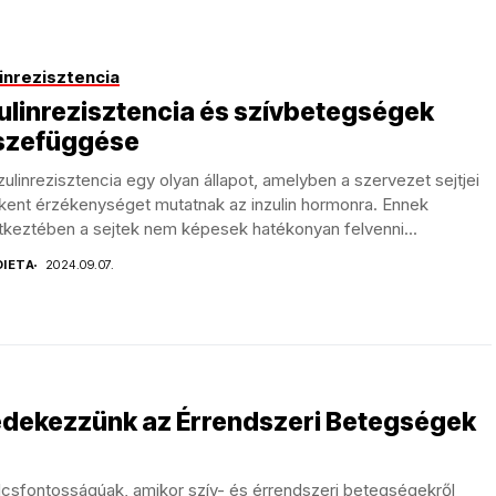
linrezisztencia
ulinrezisztencia és szívbetegségek
szefüggése
zulinrezisztencia egy olyan állapot, amelyben a szervezet sejtjei
kent érzékenységet mutatnak az inzulin hormonra. Ennek
tkeztében a sejtek nem képesek hatékonyan felvenni...
DIETA
2024.09.07.
Védekezzünk az Érrendszeri Betegségek
csfontosságúak, amikor szív- és érrendszeri betegségekről