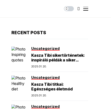
RECENT POSTS
Uncategorized
Kasza Tibi sikertörténetek:
inspiráló példák a siker
elérésére
2025.01.20.
Uncategorized
Kasza Tibi titkai:
Egészséges életmód
2025.01.20.
Uncategorized