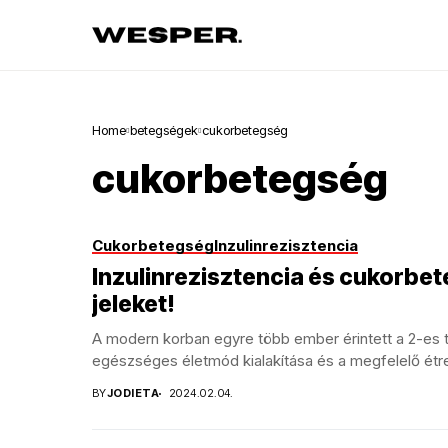
Home
betegségek
cukorbetegség
cukorbetegség
Cukorbetegség
Inzulinrezisztencia
Inzulinrezisztencia és cukorbete
jeleket!
A modern korban egyre több ember érintett a 2-es tí
egészséges életmód kialakítása és a megfelelő étre
BY
JODIETA
2024.02.04.