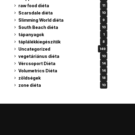
raw food diéta
11
Scarsdale diéta
10
Slimming World diéta
9
South Beach diéta
10
tápanyagok
1
táplálékkiegészítők
8
Uncategorized
149
vegetáriánus diéta
10
Vércsoport Diéta
14
Volumetrics Diéta
14
zöldségek
18
zone diéta
10