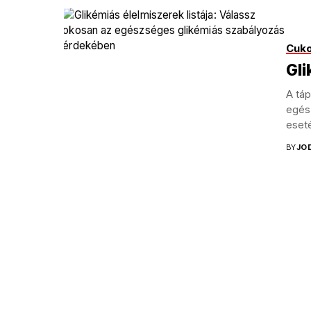
Cuk
Gli
A tá
egés
eset
hisze
BY
JO