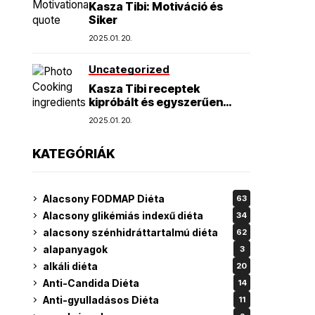
Kasza Tibi: Motiváció és
Siker
2025.01.20.
Uncategorized
Kasza Tibi receptek
kipróbált és egyszerűen
elkészíthető finomságok
2025.01.20.
KATEGÓRIÁK
Alacsony FODMAP Diéta
63
Alacsony glikémiás indexű diéta
34
alacsony szénhidráttartalmú diéta
62
alapanyagok
3
alkáli diéta
20
Anti-Candida Diéta
14
Anti-gyulladásos Diéta
11