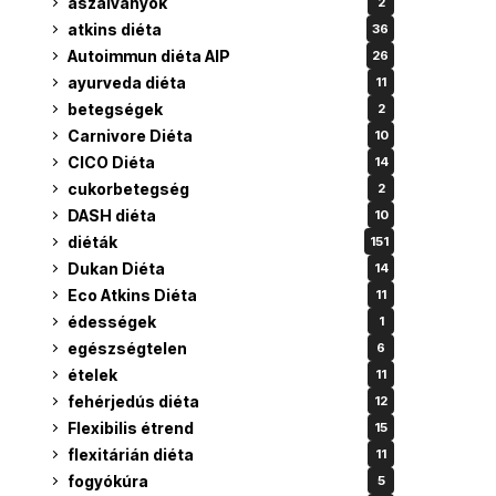
aszalványok
2
atkins diéta
36
Autoimmun diéta AIP
26
ayurveda diéta
11
betegségek
2
Carnivore Diéta
10
CICO Diéta
14
cukorbetegség
2
DASH diéta
10
diéták
151
Dukan Diéta
14
Eco Atkins Diéta
11
édességek
1
egészségtelen
6
ételek
11
fehérjedús diéta
12
Flexibilis étrend
15
flexitárián diéta
11
fogyókúra
5