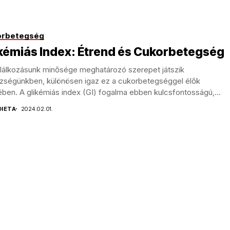
orbetegség
kémiás Index: Étrend és Cukorbetegség
plálkozásunk minősége meghatározó szerepet játszik
zségünkben, különösen igaz ez a cukorbetegséggel élők
ében. A glikémiás index (GI) fogalma ebben kulcsfontosságú,
n segítségével...
DIETA
2024.02.01.