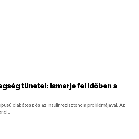
gség tünetei: Ismerje fel időben a
pusú diabétesz és az inzulinrezisztencia problémájával. Az
nd...