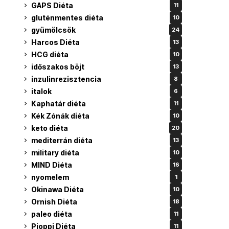
GAPS Diéta
11
gluténmentes diéta
10
gyümölcsök
24
Harcos Diéta
13
HCG diéta
10
időszakos böjt
13
inzulinrezisztencia
8
italok
6
Kaphatár diéta
11
Kék Zónák diéta
10
keto diéta
20
mediterrán diéta
13
military diéta
10
MIND Diéta
16
nyomelem
1
Okinawa Diéta
10
Ornish Diéta
18
paleo diéta
11
Pioppi Diéta
11