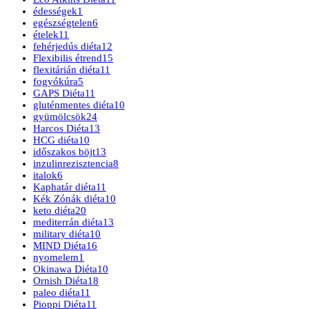
édességek
1
egészségtelen
6
ételek
11
fehérjedús diéta
12
Flexibilis étrend
15
flexitárián diéta
11
fogyókúra
5
GAPS Diéta
11
gluténmentes diéta
10
gyümölcsök
24
Harcos Diéta
13
HCG diéta
10
időszakos böjt
13
inzulinrezisztencia
8
italok
6
Kaphatár diéta
11
Kék Zónák diéta
10
keto diéta
20
mediterrán diéta
13
military diéta
10
MIND Diéta
16
nyomelem
1
Okinawa Diéta
10
Ornish Diéta
18
paleo diéta
11
Pioppi Diéta
11