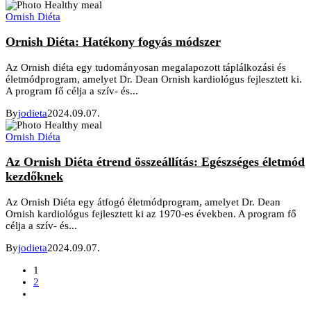
Ornish Diéta
Ornish Diéta: Hatékony fogyás módszer
Az Ornish diéta egy tudományosan megalapozott táplálkozási és
életmódprogram, amelyet Dr. Dean Ornish kardiológus fejlesztett ki.
A program fő célja a szív- és...
By
jodieta
2024.09.07.
Ornish Diéta
Az Ornish Diéta étrend összeállítás: Egészséges életmód
kezdőknek
Az Ornish Diéta egy átfogó életmódprogram, amelyet Dr. Dean
Ornish kardiológus fejlesztett ki az 1970-es években. A program fő
célja a szív- és...
By
jodieta
2024.09.07.
1
2