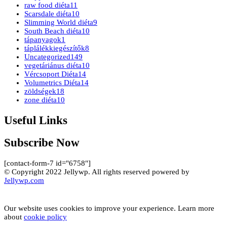
raw food diéta
11
Scarsdale diéta
10
Slimming World diéta
9
South Beach diéta
10
tápanyagok
1
táplálékkiegészítők
8
Uncategorized
149
vegetáriánus diéta
10
Vércsoport Diéta
14
Volumetrics Diéta
14
zöldségek
18
zone diéta
10
Useful Links
Subscribe Now
[contact-form-7 id="6758"]
© Copyright 2022 Jellywp. All rights reserved powered by
Jellywp.com
Our website uses cookies to improve your experience. Learn more
about
cookie policy