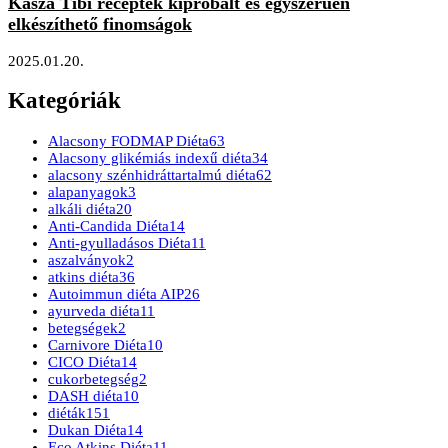
Kasza Tibi receptek kipróbált és egyszerűen
elkészíthető finomságok
2025.01.20.
Kategóriák
Alacsony FODMAP Diéta
63
Alacsony glikémiás indexű diéta
34
alacsony szénhidráttartalmú diéta
62
alapanyagok
3
alkáli diéta
20
Anti-Candida Diéta
14
Anti-gyulladásos Diéta
11
aszalványok
2
atkins diéta
36
Autoimmun diéta AIP
26
ayurveda diéta
11
betegségek
2
Carnivore Diéta
10
CICO Diéta
14
cukorbetegség
2
DASH diéta
10
diéták
151
Dukan Diéta
14
Eco Atkins Diéta
11