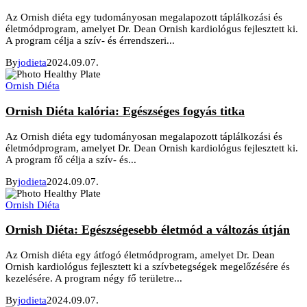
Az Ornish diéta egy tudományosan megalapozott táplálkozási és
életmódprogram, amelyet Dr. Dean Ornish kardiológus fejlesztett ki.
A program célja a szív- és érrendszeri...
By
jodieta
2024.09.07.
Ornish Diéta
Ornish Diéta kalória: Egészséges fogyás titka
Az Ornish diéta egy tudományosan megalapozott táplálkozási és
életmódprogram, amelyet Dr. Dean Ornish kardiológus fejlesztett ki.
A program fő célja a szív- és...
By
jodieta
2024.09.07.
Ornish Diéta
Ornish Diéta: Egészségesebb életmód a változás útján
Az Ornish diéta egy átfogó életmódprogram, amelyet Dr. Dean
Ornish kardiológus fejlesztett ki a szívbetegségek megelőzésére és
kezelésére. A program négy fő területre...
By
jodieta
2024.09.07.