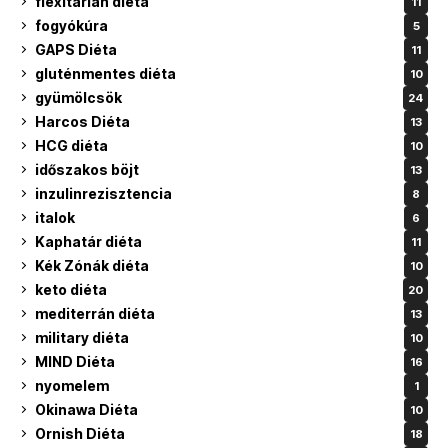
flexitárián diéta
11
fogyókúra
5
GAPS Diéta
11
gluténmentes diéta
10
gyümölcsök
24
Harcos Diéta
13
HCG diéta
10
időszakos böjt
13
inzulinrezisztencia
8
italok
6
Kaphatár diéta
11
Kék Zónák diéta
10
keto diéta
20
mediterrán diéta
13
military diéta
10
MIND Diéta
16
nyomelem
1
Okinawa Diéta
10
Ornish Diéta
18