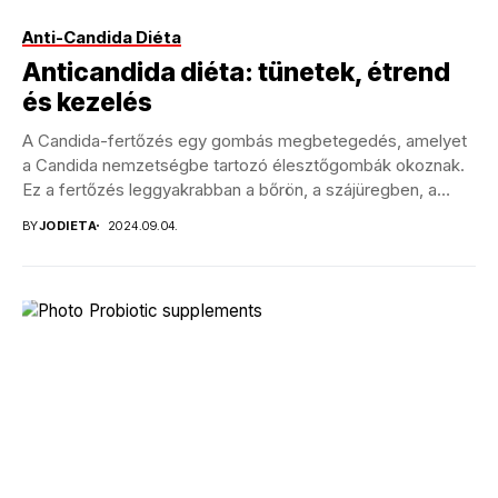
Anti-Candida Diéta
Anticandida diéta: tünetek, étrend
és kezelés
A Candida-fertőzés egy gombás megbetegedés, amelyet
a Candida nemzetségbe tartozó élesztőgombák okoznak.
Ez a fertőzés leggyakrabban a bőrön, a szájüregben, a
hüvelyben és...
BY
JODIETA
2024.09.04.