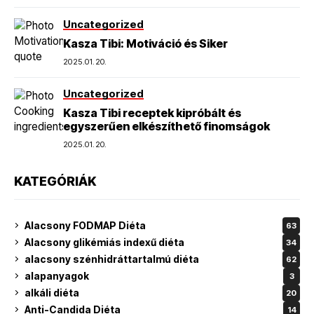
Uncategorized
Kasza Tibi: Motiváció és Siker
2025.01.20.
Uncategorized
Kasza Tibi receptek kipróbált és
egyszerűen elkészíthető finomságok
2025.01.20.
KATEGÓRIÁK
Alacsony FODMAP Diéta
63
Alacsony glikémiás indexű diéta
34
alacsony szénhidráttartalmú diéta
62
alapanyagok
3
alkáli diéta
20
Anti-Candida Diéta
14