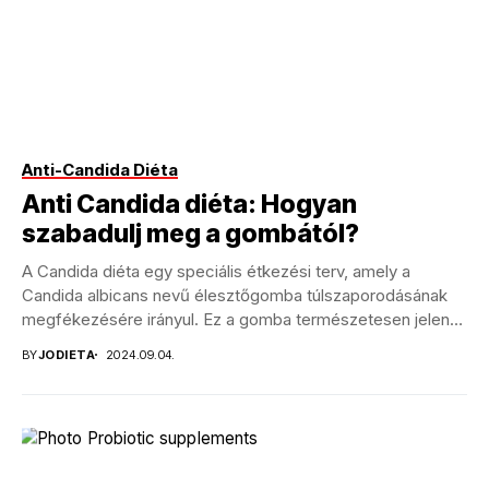
Anti-Candida Diéta
Anti Candida diéta: Hogyan
szabadulj meg a gombától?
A Candida diéta egy speciális étkezési terv, amely a
Candida albicans nevű élesztőgomba túlszaporodásának
megfékezésére irányul. Ez a gomba természetesen jelen
van az...
BY
JODIETA
2024.09.04.