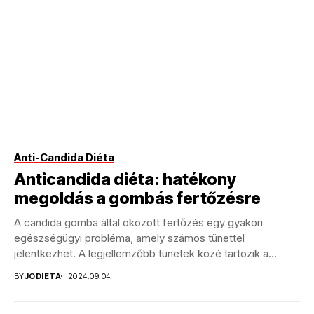
Anti-Candida Diéta
Anticandida diéta: hatékony
megoldás a gombás fertőzésre
A candida gomba által okozott fertőzés egy gyakori
egészségügyi probléma, amely számos tünettel
jelentkezhet. A legjellemzőbb tünetek közé tartozik a
hüvelyi viszketés, égő...
BY
JODIETA
2024.09.04.