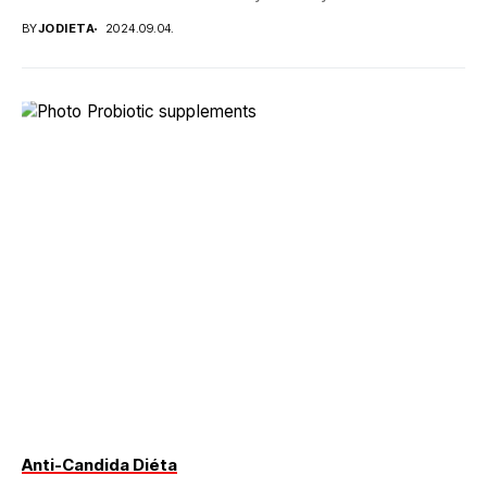
körülmények között...
BY
JODIETA
2024.09.04.
Anti-Candida Diéta