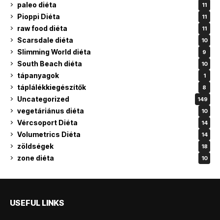
paleo diéta
11
Pioppi Diéta
11
raw food diéta
11
Scarsdale diéta
10
Slimming World diéta
9
South Beach diéta
10
tápanyagok
1
táplálékkiegészítők
8
Uncategorized
149
vegetáriánus diéta
10
Vércsoport Diéta
14
Volumetrics Diéta
14
zöldségek
18
zone diéta
10
USEFUL LINKS