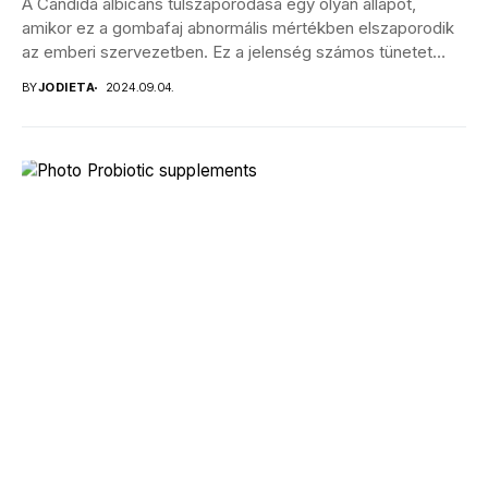
A Candida albicans túlszaporodása egy olyan állapot,
amikor ez a gombafaj abnormális mértékben elszaporodik
az emberi szervezetben. Ez a jelenség számos tünetet
okozhat,...
BY
JODIETA
2024.09.04.