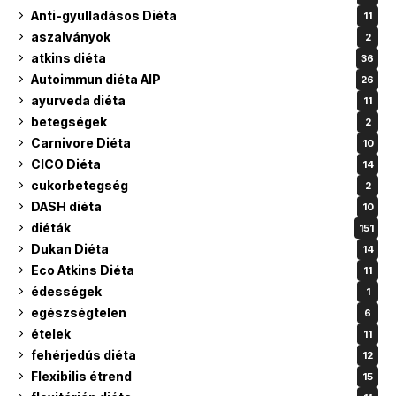
Anti-gyulladásos Diéta
11
aszalványok
2
atkins diéta
36
Autoimmun diéta AIP
26
ayurveda diéta
11
betegségek
2
Carnivore Diéta
10
CICO Diéta
14
cukorbetegség
2
DASH diéta
10
diéták
151
Dukan Diéta
14
Eco Atkins Diéta
11
édességek
1
egészségtelen
6
ételek
11
fehérjedús diéta
12
Flexibilis étrend
15