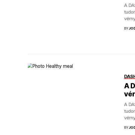
A DA
tudo
vérny
BY
JO
DASH
A 
vé
A DA
tudo
vérny
BY
JO