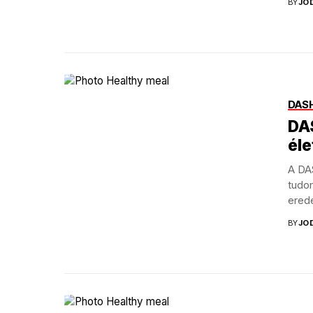
BY
JO
DASH
DA
él
A DA
tudo
erede
BY
JO