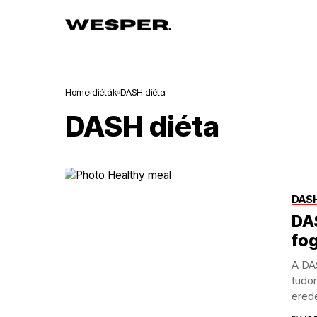
Home
diéták
DASH diéta
DASH diéta
DASH
DAS
fog
A DA
tudo
erede
étren