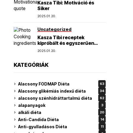
Kasza Tibi: Motiváció és
Siker
2025.01.20.
Uncategorized
Kasza Tibi receptek
kipróbált és egyszerűen
elkészíthető finomságok
2025.01.20.
KATEGÓRIÁK
Alacsony FODMAP Diéta
63
Alacsony glikémiás indexű diéta
34
alacsony szénhidráttartalmú diéta
62
alapanyagok
3
alkáli diéta
20
Anti-Candida Diéta
14
Anti-gyulladásos Diéta
11