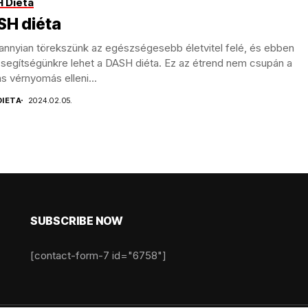
 Diéta
SH diéta
annyian törekszünk az egészségesebb életvitel felé, és ebben
 segítségünkre lehet a DASH diéta. Ez az étrend nem csupán a
 vérnyomás elleni...
DIETA
2024.02.05.
SUBSCRIBE NOW
[contact-form-7 id="6758"]