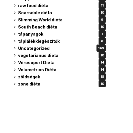
raw food diéta
11
Scarsdale diéta
10
Slimming World diéta
9
South Beach diéta
10
tápanyagok
1
táplálékkiegészítők
8
Uncategorized
149
vegetáriánus diéta
10
Vércsoport Diéta
14
Volumetrics Diéta
14
zöldségek
18
zone diéta
10