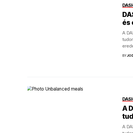
DASH
DAS
és
A DA
tudo
erede
BY
JO
DASH
A D
tud
A DA