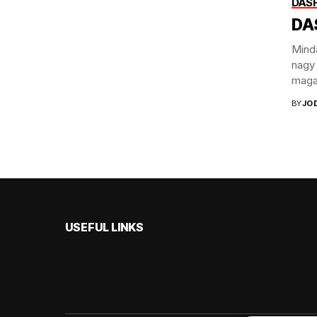
DASH
DA
Mind
nagy
magas
BY
JO
USEFUL LINKS