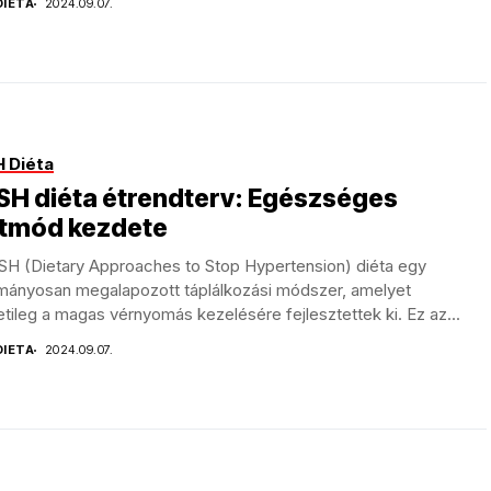
DIETA
2024.09.07.
 Diéta
SH diéta étrendterv: Egészséges
etmód kezdete
SH (Dietary Approaches to Stop Hypertension) diéta egy
mányosan megalapozott táplálkozási módszer, amelyet
tileg a magas vérnyomás kezelésére fejlesztettek ki. Ez az...
DIETA
2024.09.07.