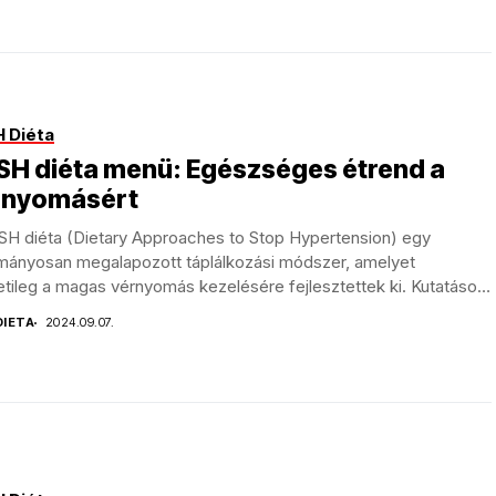
 Diéta
SH diéta menü: Egészséges étrend a
rnyomásért
SH diéta (Dietary Approaches to Stop Hypertension) egy
mányosan megalapozott táplálkozási módszer, amelyet
tileg a magas vérnyomás kezelésére fejlesztettek ki. Kutatások
ták,...
DIETA
2024.09.07.