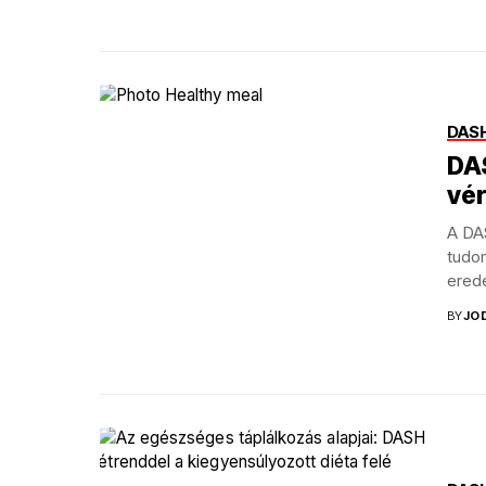
DASH
DA
vé
A DA
tudo
erede
igazol
BY
JO