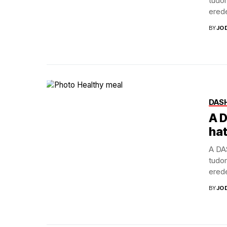
tudo
erede
étren
BY
JO
DASH
A D
ha
A DA
tudo
erede
BY
JO