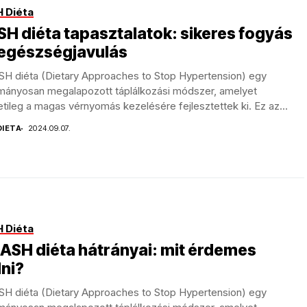
 Diéta
H diéta tapasztalatok: sikeres fogyás
 egészségjavulás
SH diéta (Dietary Approaches to Stop Hypertension) egy
mányosan megalapozott táplálkozási módszer, amelyet
tileg a magas vérnyomás kezelésére fejlesztettek ki. Ez az...
DIETA
2024.09.07.
 Diéta
ASH diéta hátrányai: mit érdemes
ni?
SH diéta (Dietary Approaches to Stop Hypertension) egy