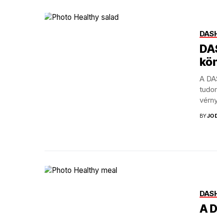
DASH
DAS
kö
A DA
tudo
vérny
BY
JO
DASH
A 