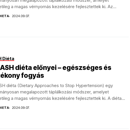
mányosan megalapozott táplálkozási módszer, amelyet
tileg a magas vérnyomás kezelésére fejlesztettek ki. Az
d...
DIETA
2024.09.07.
 Diéta
ASH diéta előnyei – egészséges és
tékony fogyás
SH diéta (Dietary Approaches to Stop Hypertension) egy
mányosan megalapozott táplálkozási módszer, amelyet
tileg a magas vérnyomás kezelésére fejlesztettek ki. A diéta...
DIETA
2024.09.07.