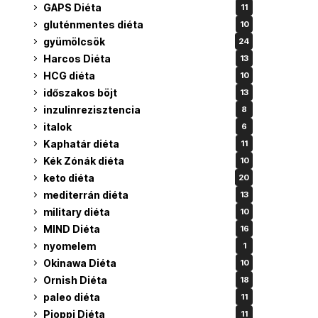
GAPS Diéta
11
gluténmentes diéta
10
gyümölcsök
24
Harcos Diéta
13
HCG diéta
10
időszakos böjt
13
inzulinrezisztencia
8
italok
6
Kaphatár diéta
11
Kék Zónák diéta
10
keto diéta
20
mediterrán diéta
13
military diéta
10
MIND Diéta
16
nyomelem
1
Okinawa Diéta
10
Ornish Diéta
18
paleo diéta
11
Pioppi Diéta
11