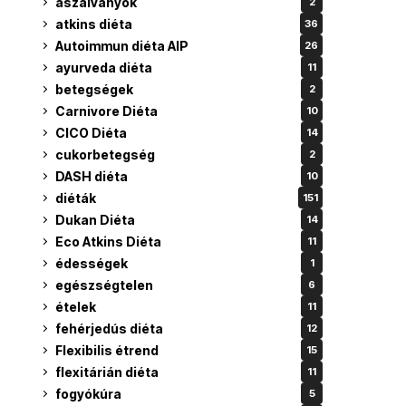
aszalványok
2
atkins diéta
36
Autoimmun diéta AIP
26
ayurveda diéta
11
betegségek
2
Carnivore Diéta
10
CICO Diéta
14
cukorbetegség
2
DASH diéta
10
diéták
151
Dukan Diéta
14
Eco Atkins Diéta
11
édességek
1
egészségtelen
6
ételek
11
fehérjedús diéta
12
Flexibilis étrend
15
flexitárián diéta
11
fogyókúra
5