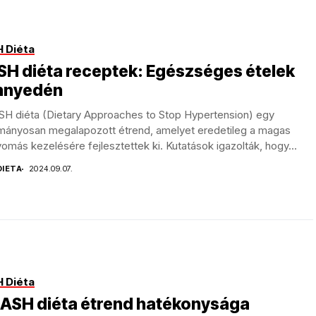
 Diéta
H diéta receptek: Egészséges ételek
nnyedén
SH diéta (Dietary Approaches to Stop Hypertension) egy
mányosan megalapozott étrend, amelyet eredetileg a magas
omás kezelésére fejlesztettek ki. Kutatások igazolták, hogy...
DIETA
2024.09.07.
 Diéta
DASH diéta étrend hatékonysága