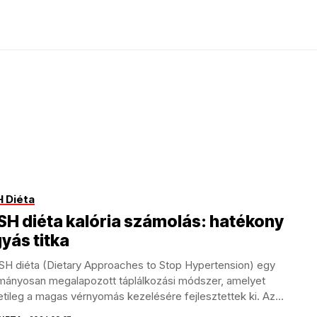
 Diéta
H diéta kalória számolás: hatékony
yás titka
SH diéta (Dietary Approaches to Stop Hypertension) egy
mányosan megalapozott táplálkozási módszer, amelyet
tileg a magas vérnyomás kezelésére fejlesztettek ki. Az
d...