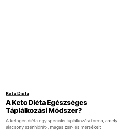
Keto Diéta
A Keto Diéta Egészséges
Táplálkozási Módszer?
A ketogén diéta egy speciális táplálkozási forma, amely
alacsony szénhidrát-, magas zsír- és mérsékelt