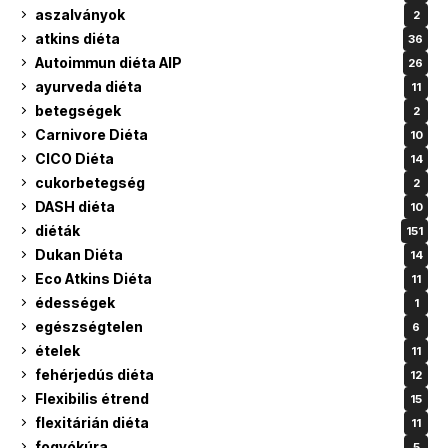
aszalványok
2
atkins diéta
36
Autoimmun diéta AIP
26
ayurveda diéta
11
betegségek
2
Carnivore Diéta
10
CICO Diéta
14
cukorbetegség
2
DASH diéta
10
diéták
151
Dukan Diéta
14
Eco Atkins Diéta
11
édességek
1
egészségtelen
6
ételek
11
fehérjedús diéta
12
Flexibilis étrend
15
flexitárián diéta
11
fogyókúra
5