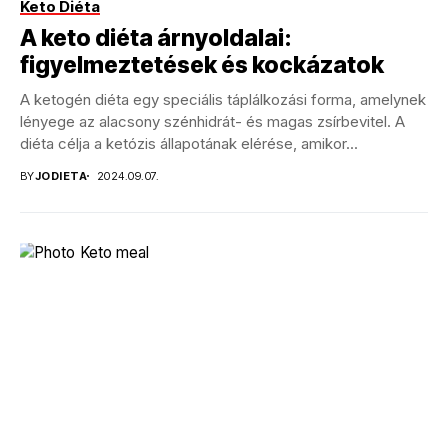
Keto Diéta
A keto diéta árnyoldalai:
figyelmeztetések és kockázatok
A ketogén diéta egy speciális táplálkozási forma, amelynek
lényege az alacsony szénhidrát- és magas zsírbevitel. A
diéta célja a ketózis állapotának elérése, amikor...
BY
JODIETA
2024.09.07.