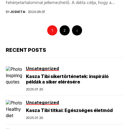
fehérjetartalommal jellemezhető. A diéta célja, hogy a
szervezet elsődleges...
BY
JODIETA
2024.09.07.
1
2
RECENT POSTS
Uncategorized
Kasza Tibi sikertörténetek: inspiráló
példák a siker elérésére
2025.01.20.
Uncategorized
Kasza Tibi titkai: Egészséges életmód
2025.01.20.