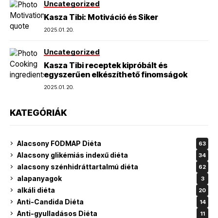
Uncategorized
Kasza Tibi: Motiváció és Siker
2025.01.20.
Uncategorized
Kasza Tibi receptek kipróbált és
egyszerűen elkészíthető finomságok
2025.01.20.
KATEGÓRIÁK
Alacsony FODMAP Diéta
63
Alacsony glikémiás indexű diéta
34
alacsony szénhidráttartalmú diéta
62
alapanyagok
3
alkáli diéta
20
Anti-Candida Diéta
14
Anti-gyulladásos Diéta
11