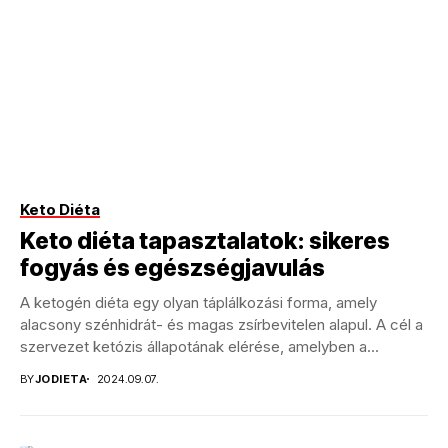
Keto Diéta
Keto diéta tapasztalatok: sikeres
fogyás és egészségjavulás
A ketogén diéta egy olyan táplálkozási forma, amely
alacsony szénhidrát- és magas zsírbevitelen alapul. A cél a
szervezet ketózis állapotának elérése, amelyben a...
BY
JODIETA
2024.09.07.