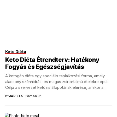
Keto Diéta
Keto Diéta Étrendterv: Hatékony
Fogyás és Egészségjavítás
A ketogén diéta egy speciális táplálkozási forma, amely
alacsony szénhidrát- és magas zsírtartalmú ételekre épül.
Célja a szervezet ketózis állapotának elérése, amikor a...
BY
JODIETA
2024.09.07.