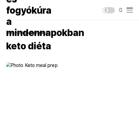
Home
diéták
keto diéta
keto diéta