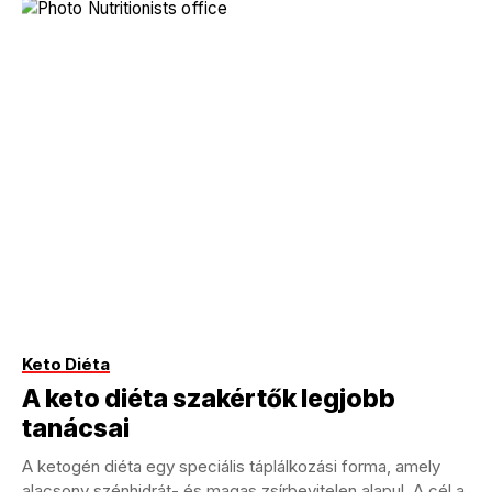
Keto Diéta
A keto diéta szakértők legjobb
tanácsai
A ketogén diéta egy speciális táplálkozási forma, amely
alacsony szénhidrát- és magas zsírbevitelen alapul. A cél a