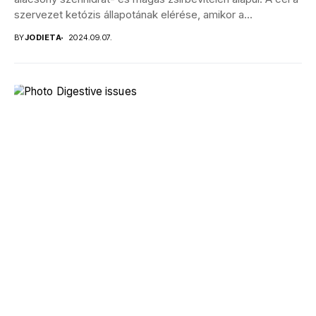
szervezet ketózis állapotának elérése, amikor a...
BY
JODIETA
2024.09.07.