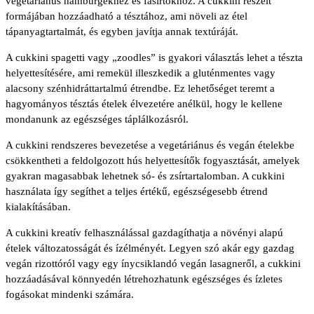
vegetáriánus hamburgekhez és fasírtokhoz. A cukkini reszelt
formájában hozzáadható a tésztához, ami növeli az étel
tápanyagtartalmát, és egyben javítja annak textúráját.
A cukkini spagetti vagy „zoodles” is gyakori választás lehet a tészta
helyettesítésére, ami remekül illeszkedik a gluténmentes vagy
alacsony szénhidráttartalmú étrendbe. Ez lehetőséget teremt a
hagyományos tésztás ételek élvezetére anélkül, hogy le kellene
mondanunk az egészséges táplálkozásról.
A cukkini rendszeres bevezetése a vegetáriánus és vegán ételekbe
csökkentheti a feldolgozott hús helyettesítők fogyasztását, amelyek
gyakran magasabbak lehetnek só- és zsírtartalomban. A cukkini
használata így segíthet a teljes értékű, egészségesebb étrend
kialakításában.
A cukkini kreatív felhasználással gazdagíthatja a növényi alapú
ételek változatosságát és ízélményét. Legyen szó akár egy gazdag
vegán rizottóról vagy egy ínycsiklandó vegán lasagneről, a cukkini
hozzáadásával könnyedén létrehozhatunk egészséges és ízletes
fogásokat mindenki számára.