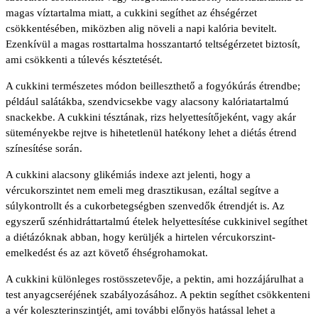
magas víztartalma miatt, a cukkini segíthet az éhségérzet
csökkentésében, miközben alig növeli a napi kalória bevitelt.
Ezenkívül a magas rosttartalma hosszantartó teltségérzetet biztosít,
ami csökkenti a túlevés késztetését.
A cukkini természetes módon beilleszthető a fogyókúrás étrendbe;
például salátákba, szendvicsekbe vagy alacsony kalóriatartalmú
snackekbe. A cukkini tésztának, rizs helyettesítőjeként, vagy akár
süteményekbe rejtve is hihetetlenül hatékony lehet a diétás étrend
színesítése során.
A cukkini alacsony glikémiás indexe azt jelenti, hogy a
vércukorszintet nem emeli meg drasztikusan, ezáltal segítve a
súlykontrollt és a cukorbetegségben szenvedők étrendjét is. Az
egyszerű szénhidráttartalmú ételek helyettesítése cukkinivel segíthet
a diétázóknak abban, hogy kerüljék a hirtelen vércukorszint-
emelkedést és az azt követő éhségrohamokat.
A cukkini különleges rostösszetevője, a pektin, ami hozzájárulhat a
test anyagcseréjének szabályozásához. A pektin segíthet csökkenteni
a vér koleszterinszintjét, ami további előnyös hatással lehet a