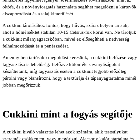
oltófa, és a növényforgatás használata segíthet megelőzni a kártevők
elszaporodását és a talaj kimerülését.
A cukkini tárolásához fontos, hogy hűvös, száraz helyen tartsuk,
ahol a hőmérséklet stabilan 10-15 Celsius-fok körül van. Ne tároljuk
a cukkinit műanyagzacskóban, mivel ez elősegítheti a nedvesség
felhalmozódását és a penészedést.
Amennyiben tartósabb megoldást keresünk, a cukkini befőzése vagy
fagyasztása is lehetőség. Befőzve különféle savanyúságokat
készíthetünk, míg fagyasztás esetén a cukkinit legjobb előzőleg
párolni vagy blansírozni, hogy a textúrája és tápanyagtartalma minél
jobban megőrizzük.
Cukkini mint a fogyás segítője
A cukkini kiváló választás lehet azok számára, akik testsúlyukat
szeretnék csökkenteni vagy megőrizni. Alacsony kalóriatartalma és