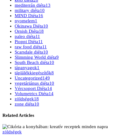
mediterrán diéta
13
military diéta
10
MIND Diéta
16
nyomelem
1
Okinawa Diéta
10
Ornish Diéta
18
paleo diéta
11
Pioppi Diéta
11
raw food diéta
11
Scarsdale diéta
10
Slimming World diéta
9
South Beach diéta
10
tápanyagok
1
táplálékkiegészítők
8
Uncategorized
149
vegetáriánus diéta
10
Vércsoport Diéta
14
Volumetrics Diéta
14
zöldségek
18
zone diéta
10
Related Articles
zöldségek