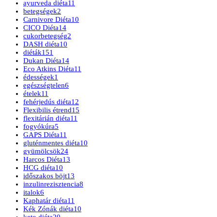
ayurveda diéta
11
betegségek
2
Carnivore Diéta
10
CICO Diéta
14
cukorbetegség
2
DASH diéta
10
diéták
151
Dukan Diéta
14
Eco Atkins Diéta
11
édességek
1
egészségtelen
6
ételek
11
fehérjedús diéta
12
Flexibilis étrend
15
flexitárián diéta
11
fogyókúra
5
GAPS Diéta
11
gluténmentes diéta
10
gyümölcsök
24
Harcos Diéta
13
HCG diéta
10
időszakos böjt
13
inzulinrezisztencia
8
italok
6
Kaphatár diéta
11
Kék Zónák diéta
10
keto diéta
20