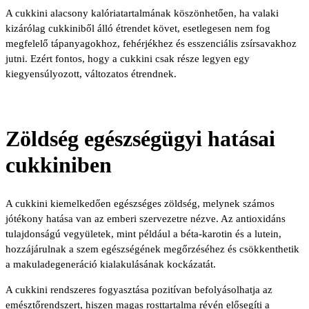
A cukkini alacsony kalóriatartalmának köszönhetően, ha valaki
kizárólag cukkiniből álló étrendet követ, esetlegesen nem fog
megfelelő tápanyagokhoz, fehérjékhez és esszenciális zsírsavakhoz
jutni. Ezért fontos, hogy a cukkini csak része legyen egy
kiegyensúlyozott, változatos étrendnek.
Zöldség egészségügyi hatásai
cukkiniben
A cukkini kiemelkedően egészséges zöldség, melynek számos
jótékony hatása van az emberi szervezetre nézve. Az antioxidáns
tulajdonságú vegyületek, mint például a béta-karotin és a lutein,
hozzájárulnak a szem egészségének megőrzéséhez és csökkenthetik
a makuladegeneráció kialakulásának kockázatát.
A cukkini rendszeres fogyasztása pozitívan befolyásolhatja az
emésztőrendszert, hiszen magas rosttartalma révén elősegíti a