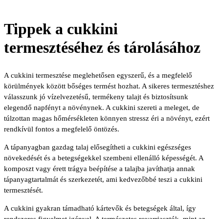
Tippek a cukkini
termesztéséhez és tárolásához
A cukkini termesztése meglehetősen egyszerű, és a megfelelő
körülmények között bőséges termést hozhat. A sikeres termesztéshez
válasszunk jó vízelvezetésű, termékeny talajt és biztosítsunk
elegendő napfényt a növénynek. A cukkini szereti a meleget, de
túlzottan magas hőmérsékleten könnyen stressz éri a növényt, ezért
rendkívül fontos a megfelelő öntözés.
A tápanyagban gazdag talaj elősegítheti a cukkini egészséges
növekedését és a betegségekkel szembeni ellenálló képességét. A
komposzt vagy érett trágya beépítése a talajba javíthatja annak
tápanyagtartalmát és szerkezetét, ami kedvezőbbé teszi a cukkini
termesztését.
A cukkini gyakran támadható kártevők és betegségek által, így
rendszeres figyelmet igényel. A természetes rovarriasztók, mint az