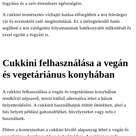
fogyásra és a szív-érrendszer egészségére.
A cukkini természetes vízhajtó hatása elősegítheti a test felesleges
víz és toxinoktól való megtisztulását. Ez a méregtelenítő hatás
segítheti a test zsírégetési folyamatainak hatékonyabb működését és
ezzel együtt a fogyást is.
Cukkini felhasználása a vegán
és vegetáriánus konyhában
A cukkini felhasználása a vegán és vegetáriánus konyhában
rendkívül népszerű, mivel kitűnő alternatíva lehet a húsok
helyettesítésére. A cukkinit használhatjuk töltött ételekben, ahol a
hús helyett például gabonaféléket, hüvelyeseket vagy tofu-t
használunk.
Ebben a kontextusban a cukkini kiváló alapanyag lehet a vegán és