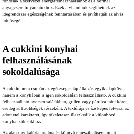
fontosak a szervezet energiafelhasználásához és a normál
anyagcsere folyamatokhoz. Ezek a vitaminok segíthetnek az
idegrendszer egészségének fenntartásában és javíthatják az alvás
minőségét.
A cukkini konyhai
felhasználásának
sokoldalúsága
A cukkini nem csupán az egészséges táplálkozás egyik alapköve,
hanem a konyhában is igen sokoldalúan felhasználható. A cukkini
felhasználható nyersen salátákban, grillen vagy párolva mint köret,
esetleg sült zöldségek részeként. A textúrája és íze képes felveszi az
adott étel karakterét, így tökéletesen illeszkedik a különböző
konyhai stílusokhoz.
Az alacsony kalóriatartalma és könnyű emészthetősége miatt