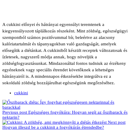
A cukkini előnyei és hátrányai egyensúlyt teremtenek a
kiegyensúlyozott táplálkozás részeként. Mint zöldség, egészségügyi
szempontból számos pozitívummal bír, beleértve az alacsony
kalóriatartalmát és tápanyagokban való gazdagságát, amelyek
elősegítik a diétánkat. A cukkiniből készült receptek változatosak és
ízletesek, nagyszerű módja annak, hogy növeljük a
zöldségfogyasztásunkat. Mindazonáltal fontos tudniuk az érzékeny
egyéneknek vagy speciális étrendet követőknek a lehetséges
hátrányairól is. A mindennapos étkezésekbe integrálva ez a
sokoldalú zöldség hozzájárulhat egészségünk megőrzéséhez.
cukkini
Previous post
Egészséges fogyókúra: Hogyan segít az őszibarack és
nektarin?
Next post
Hogyan illeszd be a cukkinit a fogyókúrás étrendedbe?