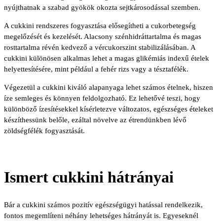
nyújthatnak a szabad gyökök okozta sejtkárosodással szemben.
A cukkini rendszeres fogyasztása elősegítheti a cukorbetegség
megelőzését és kezelését. Alacsony szénhidráttartalma és magas
rosttartalma révén kedvező a vércukorszint stabilizálásában. A
cukkini különösen alkalmas lehet a magas glikémiás indexű ételek
helyettesítésére, mint például a fehér rizs vagy a tésztafélék.
Végezetül a cukkini kiváló alapanyaga lehet számos ételnek, hiszen
íze semleges és könnyen feldolgozható. Ez lehetővé teszi, hogy
különböző ízesítésekkel kísérletezve változatos, egészséges ételeket
készíthessünk belőle, ezáltal növelve az étrendünkben lévő
zöldségfélék fogyasztását.
Ismert cukkini hátrányai
Bár a cukkini számos pozitív egészségügyi hatással rendelkezik,
fontos megemlíteni néhány lehetséges hátrányát is. Egyeseknél