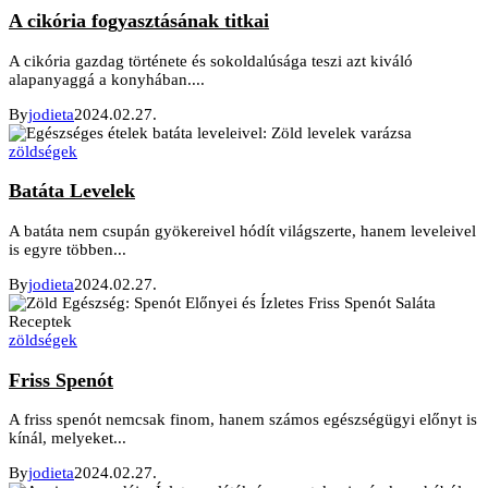
A cikória fogyasztásának titkai
A cikória gazdag története és sokoldalúsága teszi azt kiváló
alapanyaggá a konyhában....
By
jodieta
2024.02.27.
zöldségek
Batáta Levelek
A batáta nem csupán gyökereivel hódít világszerte, hanem leveleivel
is egyre többen...
By
jodieta
2024.02.27.
zöldségek
Friss Spenót
A friss spenót nemcsak finom, hanem számos egészségügyi előnyt is
kínál, melyeket...
By
jodieta
2024.02.27.