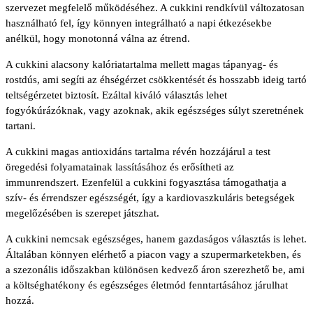
szervezet megfelelő működéséhez. A cukkini rendkívül változatosan
használható fel, így könnyen integrálható a napi étkezésekbe
anélkül, hogy monotonná válna az étrend.
A cukkini alacsony kalóriatartalma mellett magas tápanyag- és
rostdús, ami segíti az éhségérzet csökkentését és hosszabb ideig tartó
teltségérzetet biztosít. Ezáltal kiváló választás lehet
fogyókúrázóknak, vagy azoknak, akik egészséges súlyt szeretnének
tartani.
A cukkini magas antioxidáns tartalma révén hozzájárul a test
öregedési folyamatainak lassításához és erősítheti az
immunrendszert. Ezenfelül a cukkini fogyasztása támogathatja a
szív- és érrendszer egészségét, így a kardiovaszkuláris betegségek
megelőzésében is szerepet játszhat.
A cukkini nemcsak egészséges, hanem gazdaságos választás is lehet.
Általában könnyen elérhető a piacon vagy a szupermarketekben, és
a szezonális időszakban különösen kedvező áron szerezhető be, ami
a költséghatékony és egészséges életmód fenntartásához járulhat
hozzá.