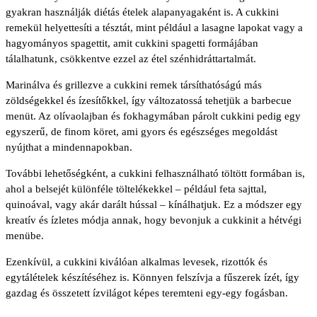
gyakran használják diétás ételek alapanyagaként is. A cukkini
remekül helyettesíti a tésztát, mint például a lasagne lapokat vagy a
hagyományos spagettit, amit cukkini spagetti formájában
tálalhatunk, csökkentve ezzel az étel szénhidráttartalmát.
Marinálva és grillezve a cukkini remek társíthatóságú más
zöldségekkel és ízesítőkkel, így változatossá tehetjük a barbecue
menüt. Az olívaolajban és fokhagymában párolt cukkini pedig egy
egyszerű, de finom köret, ami gyors és egészséges megoldást
nyújthat a mindennapokban.
További lehetőségként, a cukkini felhasználható töltött formában is,
ahol a belsejét különféle töltelékekkel – például feta sajttal,
quinoával, vagy akár darált hússal – kínálhatjuk. Ez a módszer egy
kreatív és ízletes módja annak, hogy bevonjuk a cukkinit a hétvégi
menübe.
Ezenkívül, a cukkini kiválóan alkalmas levesek, rizottók és
egytálételek készítéséhez is. Könnyen felszívja a fűszerek ízét, így
gazdag és összetett ízvilágot képes teremteni egy-egy fogásban.