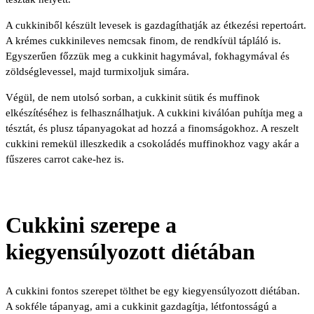
A cukkiniből készült levesek is gazdagíthatják az étkezési repertoárt.
A krémes cukkinileves nemcsak finom, de rendkívül tápláló is.
Egyszerűen főzzük meg a cukkinit hagymával, fokhagymával és
zöldséglevessel, majd turmixoljuk simára.
Végül, de nem utolsó sorban, a cukkinit sütik és muffinok
elkészítéséhez is felhasználhatjuk. A cukkini kiválóan puhítja meg a
tésztát, és plusz tápanyagokat ad hozzá a finomságokhoz. A reszelt
cukkini remekül illeszkedik a csokoládés muffinokhoz vagy akár a
fűszeres carrot cake-hez is.
Cukkini szerepe a
kiegyensúlyozott diétában
A cukkini fontos szerepet tölthet be egy kiegyensúlyozott diétában.
A sokféle tápanyag, ami a cukkinit gazdagítja, létfontosságú a