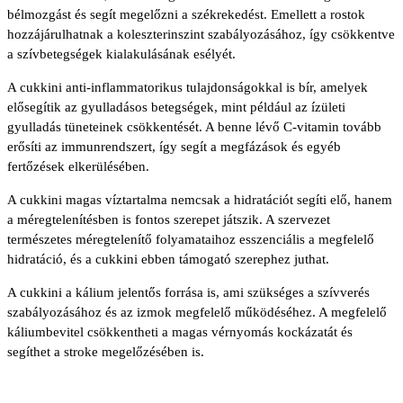
bélmozgást és segít megelőzni a székrekedést. Emellett a rostok
hozzájárulhatnak a koleszterinszint szabályozásához, így csökkentve
a szívbetegségek kialakulásának esélyét.
A cukkini anti-inflammatorikus tulajdonságokkal is bír, amelyek
elősegítik az gyulladásos betegségek, mint például az ízületi
gyulladás tüneteinek csökkentését. A benne lévő C-vitamin tovább
erősíti az immunrendszert, így segít a megfázások és egyéb
fertőzések elkerülésében.
A cukkini magas víztartalma nemcsak a hidratációt segíti elő, hanem
a méregtelenítésben is fontos szerepet játszik. A szervezet
természetes méregtelenítő folyamataihoz esszenciális a megfelelő
hidratáció, és a cukkini ebben támogató szerephez juthat.
A cukkini a kálium jelentős forrása is, ami szükséges a szívverés
szabályozásához és az izmok megfelelő működéséhez. A megfelelő
káliumbevitel csökkentheti a magas vérnyomás kockázatát és
segíthet a stroke megelőzésében is.