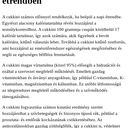
étrendben
A cukkini számos előnnyel rendelkezik, ha beépül a napi étrendbe.
Egyrészt alacsony kalóriatartalma révén hozzájárul a
testsúlykontrollhoz. A cukkini 100 grammja csupán körülbelül 17
kalóriát tartalmaz, így azok számára, akik figyelnek a bevitt
kalóriára, kitűnő választás lehet. Továbbá a cukkini kitűnő rostforrás,
ami hozzájárul az emésztőrendszer egészségének megőrzéséhez és
segíti az egészséges bélflóra fenntartását.
A cukkini magas víztartalma (közel 95%) elősegíti a hidratációt és
ezáltal a szervezet megfelelő működését. Emellett gazdag
vitaminokban és ásványi anyagokban, így például C-vitaminban, K-
vitaminban, magnéziumban és káliumban. Ez utóbbi létfontosságú
az idegrendszer megfelelő működéséhez és a szívműködés
támogatásához.
A cukkini fogyasztása számos kutatási eredmény szerint
hozzájárulhat a szívbetegségek és bizonyos típusú rák, például a
prosztata- és emlőrák kockázatának csökkentéséhez. Az
antioxidánsokban gazdag zöldségfélék, így a cukkini is, védelmet