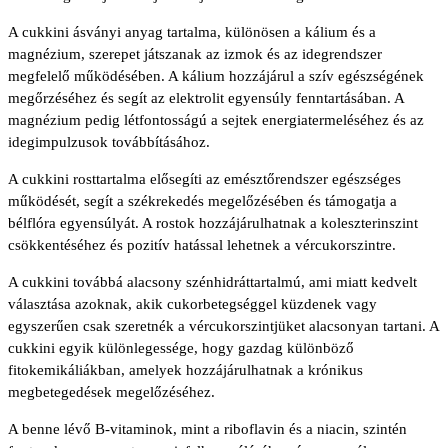
A cukkini ásványi anyag tartalma, különösen a kálium és a
magnézium, szerepet játszanak az izmok és az idegrendszer
megfelelő működésében. A kálium hozzájárul a szív egészségének
megőrzéséhez és segít az elektrolit egyensúly fenntartásában. A
magnézium pedig létfontosságú a sejtek energiatermeléséhez és az
idegimpulzusok továbbításához.
A cukkini rosttartalma elősegíti az emésztőrendszer egészséges
működését, segít a székrekedés megelőzésében és támogatja a
bélflóra egyensúlyát. A rostok hozzájárulhatnak a koleszterinszint
csökkentéséhez és pozitív hatással lehetnek a vércukorszintre.
A cukkini továbbá alacsony szénhidráttartalmú, ami miatt kedvelt
választása azoknak, akik cukorbetegséggel küzdenek vagy
egyszerűen csak szeretnék a vércukorszintjüket alacsonyan tartani. A
cukkini egyik különlegessége, hogy gazdag különböző
fitokemikáliákban, amelyek hozzájárulhatnak a krónikus
megbetegedések megelőzéséhez.
A benne lévő B-vitaminok, mint a riboflavin és a niacin, szintén