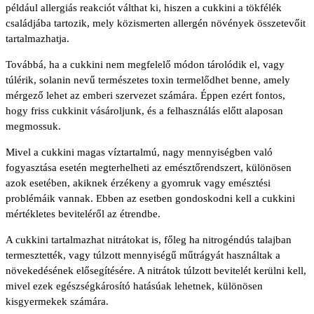
például allergiás reakciót válthat ki, hiszen a cukkini a tökfélék
családjába tartozik, mely közismerten allergén növények összetevőit
tartalmazhatja.
Továbbá, ha a cukkini nem megfelelő módon tárolódik el, vagy
túlérik, solanin nevű természetes toxin termelődhet benne, amely
mérgező lehet az emberi szervezet számára. Éppen ezért fontos,
hogy friss cukkinit vásároljunk, és a felhasználás előtt alaposan
megmossuk.
Mivel a cukkini magas víztartalmú, nagy mennyiségben való
fogyasztása esetén megterhelheti az emésztőrendszert, különösen
azok esetében, akiknek érzékeny a gyomruk vagy emésztési
problémáik vannak. Ebben az esetben gondoskodni kell a cukkini
mértékletes beviteléről az étrendbe.
A cukkini tartalmazhat nitrátokat is, főleg ha nitrogéndús talajban
termesztették, vagy túlzott mennyiségű műtrágyát használtak a
növekedésének elősegítésére. A nitrátok túlzott bevitelét kerülni kell,
mivel ezek egészségkárosító hatásúak lehetnek, különösen
kisgyermekek számára.