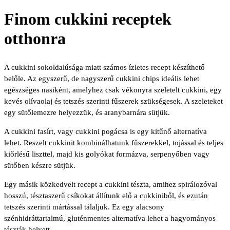
Finom cukkini receptek
otthonra
A cukkini sokoldalúsága miatt számos ízletes recept készíthető
belőle. Az egyszerű, de nagyszerű cukkini chips ideális lehet
egészséges nasiként, amelyhez csak vékonyra szeletelt cukkini, egy
kevés olívaolaj és tetszés szerinti fűszerek szükségesek. A szeleteket
egy sütőlemezre helyezzük, és aranybarnára sütjük.
A cukkini fasírt, vagy cukkini pogácsa is egy kitűnő alternatíva
lehet. Reszelt cukkinit kombinálhatunk fűszerekkel, tojással és teljes
kiőrlésű liszttel, majd kis golyókat formázva, serpenyőben vagy
sütőben készre sütjük.
Egy másik közkedvelt recept a cukkini tészta, amihez spirálozóval
hosszú, tésztaszerű csíkokat állítunk elő a cukkiniből, és ezután
tetszés szerinti mártással tálaljuk. Ez egy alacsony
szénhidráttartalmú, gluténmentes alternatíva lehet a hagyományos
tészták helyett.