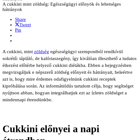
A cukkini mint zöldség: Egészségügyi előnyök és lehetséges
hátrányok
Share
Tweet
Pin
A cukkini, mint
zöldség
egészségügyi szempontból rendkívül
sokrétű: tápláló, de kalóriaszegény, így kiválóan illeszthető a tudatos
étkezést előtérbe helyező cukkini diétákba. Ebben a bejegyzésben
megvizsgáljuk e népszerű zöldség előnyeit és hátrányait, beleértve
azt is, hogy mire érdemes odafigyelnünk cukkini receptek
kipróbálása során. Az informátiódús tartalom célja, hogy segítséget
nyújtson abban, hogyan integrálhatjuk ezt az ízletes zöldséget a
mindennapi étrendünkbe.
Cukkini előnyei a napi