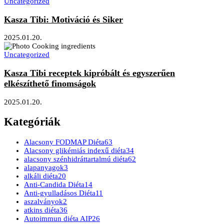
Uncategorized
Kasza Tibi: Motiváció és Siker
2025.01.20.
Uncategorized
Kasza Tibi receptek kipróbált és egyszerűen
elkészíthető finomságok
2025.01.20.
Kategóriák
Alacsony FODMAP Diéta
63
Alacsony glikémiás indexű diéta
34
alacsony szénhidráttartalmú diéta
62
alapanyagok
3
alkáli diéta
20
Anti-Candida Diéta
14
Anti-gyulladásos Diéta
11
aszalványok
2
atkins diéta
36
Autoimmun diéta AIP
26