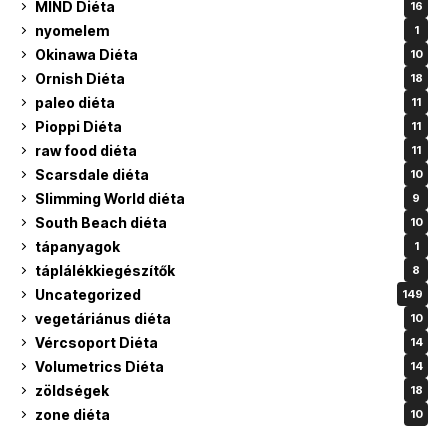
MIND Diéta
16
nyomelem
1
Okinawa Diéta
10
Ornish Diéta
18
paleo diéta
11
Pioppi Diéta
11
raw food diéta
11
Scarsdale diéta
10
Slimming World diéta
9
South Beach diéta
10
tápanyagok
1
táplálékkiegészítők
8
Uncategorized
149
vegetáriánus diéta
10
Vércsoport Diéta
14
Volumetrics Diéta
14
zöldségek
18
zone diéta
10