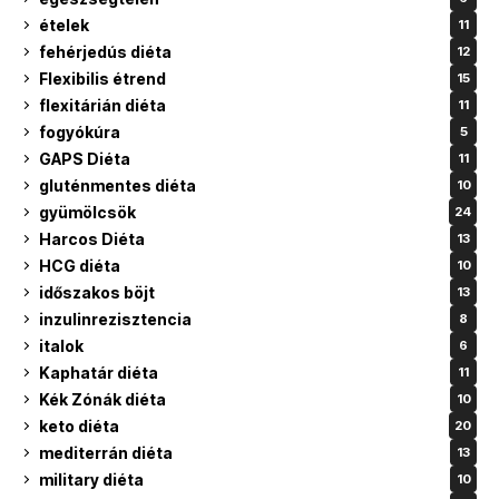
ételek
11
fehérjedús diéta
12
Flexibilis étrend
15
flexitárián diéta
11
fogyókúra
5
GAPS Diéta
11
gluténmentes diéta
10
gyümölcsök
24
Harcos Diéta
13
HCG diéta
10
időszakos böjt
13
inzulinrezisztencia
8
italok
6
Kaphatár diéta
11
Kék Zónák diéta
10
keto diéta
20
mediterrán diéta
13
military diéta
10