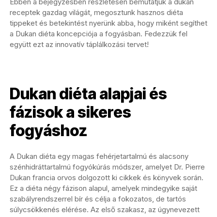
Ebben a bejegyzésben részletesen bemutatjuk a dukan
receptek gazdag világát, megosztunk hasznos diéta
tippeket és betekintést nyerünk abba, hogy miként segíthet
a Dukan diéta koncepciója a fogyásban. Fedezzük fel
együtt ezt az innovatív táplálkozási tervet!
Dukan diéta alapjai és
fázisok a sikeres
fogyáshoz
A Dukan diéta egy magas fehérjetartalmú és alacsony
szénhidráttartalmú fogyókúrás módszer, amelyet Dr. Pierre
Dukan francia orvos dolgozott ki cikkek és könyvek során.
Ez a diéta négy fázison alapul, amelyek mindegyike saját
szabályrendszerrel bír és célja a fokozatos, de tartós
súlycsökkenés elérése. Az első szakasz, az úgynevezett