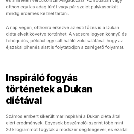
és a hirtelen vércukorszint-ingadozást. Az irodában vagy
otthon egy kis adag túrót vagy pár szelet pulykasonkát
mindig érdemes kéznél tartani.
A nap végén, otthonra érkezve az esti főzés is a Dukan
diéta elveit követve történhet. A vacsora legyen könnyű és
fehérjedús, például egy sült halfilé zöld salátával, hogy az
éjszakai pihenés alatt is folytatódjon a zsírégető folyamat.
Inspiráló fogyás
történetek a Dukan
diétával
Számos embert sikerült már inspirálni a Dukan diéta által
elért eredmények. Egyesek beszámolói szerint több mint
20 kilogrammot fogytak a módszer segítségével, és ezáltal