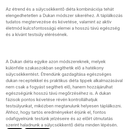
Az étrend és a súlycsökkentő diéta kombinációja tehát
elengedhetetlen a Dukan módszer sikeréhez. A táplálkozás
tudatos megtervezése és követése, valamint az aktív
életmód kulcsfontosságú elemei a hosszú távú egészség
és a kívánt testsúly elérésének.
A Dukan diéta egyike azon módszereknek, melyek
különféle szakaszokban segíthetik elő a hatékony
súlycsökkentést. Étrendünk gazdagítása egészséges
dukan receptekkel és praktikus diéta tippek alkalmazásával
nem csak a fogyást segítheti elő, hanem hozzájárulhat
egészségünk hosszú távú megőrzéséhez is. A dukan
fázisok pontos követése révén kontrollálhatjuk
testsúlyunkat, miközben megtanulunk helyesen táplálkozni.
Ahhoz, hogy tartós eredményeket érjünk el, fontos
odafigyelnünk testünk jelzéseire és az előírt útmutatás
szerint haladnunk a súlycsökkentő diéta minden lépésén.