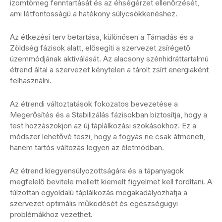
izomtömeg fenntartását és az éhségérzet ellenőrzését,
ami létfontosságú a hatékony súlycsökkenéshez.
Az étkezési terv betartása, különösen a Támadás és a
Zöldség fázisok alatt, elősegíti a szervezet zsírégető
üzemmódjának aktiválását. Az alacsony szénhidráttartalmú
étrend által a szervezet kénytelen a tárolt zsírt energiaként
felhasználni.
Az étrendi változtatások fokozatos bevezetése a
Megerősítés és a Stabilizálás fázisokban biztosítja, hogy a
test hozzászokjon az új táplálkozási szokásokhoz. Ez a
módszer lehetővé teszi, hogy a fogyás ne csak átmeneti,
hanem tartós változás legyen az életmódban.
Az étrend kiegyensúlyozottságára és a tápanyagok
megfelelő bevitele mellett kiemelt figyelmet kell fordítani. A
túlzottan egyoldalú táplálkozás megakadályozhatja a
szervezet optimális működését és egészségügyi
problémákhoz vezethet.