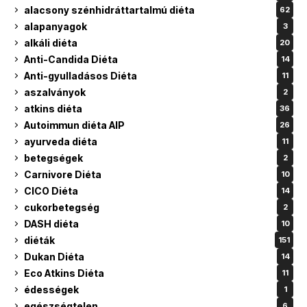
alacsony szénhidráttartalmú diéta
62
alapanyagok
3
alkáli diéta
20
Anti-Candida Diéta
14
Anti-gyulladásos Diéta
11
aszalványok
2
atkins diéta
36
Autoimmun diéta AIP
26
ayurveda diéta
11
betegségek
2
Carnivore Diéta
10
CICO Diéta
14
cukorbetegség
2
DASH diéta
10
diéták
151
Dukan Diéta
14
Eco Atkins Diéta
11
édességek
1
egészségtelen
6