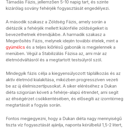
Támadás Fázis, jellemzően 5-10 napig tart, és szinte
kizárólag sovány fehérjék fogyasztását engedélyezi.
A második szakasz a Zöldség Fázis, amely során a
diétázók a fehérjék mellett különféle zöldségeket is
bevezethetnek étrendjükbe. A harmadik szakasz a
Megerősítés Fázis, melynek idején további ételek, mint a
gyümölcs
és a teljes kiőrlésű gabonák is megjelennek a
menüben. Végül a Stabilizálás Fázisa az, ami már az
életmódváltásról és a megtartott testsúlyról szól.
Mindegyik fázis célja a kiegyensúlyozott táplálkozás és az
aktív életmód kialakítása, miközben progresszíven vezeti
be az új élelmiszertípusokat. A siker eléréséhez a Dukan
diéta szigorúan követi a fehérje-alapú étrendet, ami segít
az éhségérzet csökkentésében, és elősegíti az izomtömeg
megtartását a fogyás során.
Fontos megjegyezni, hogy a Dukan diéta nagy mennyiségű
tiszta víz fogyasztását ajánlja, naponta körülbelül 1,5-2 litert,