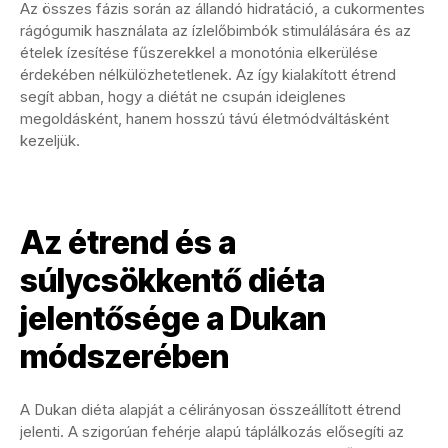
Az összes fázis során az állandó hidratáció, a cukormentes
rágógumik használata az ízlelőbimbók stimulálására és az
ételek ízesítése fűszerekkel a monotónia elkerülése
érdekében nélkülözhetetlenek. Az így kialakított étrend
segít abban, hogy a diétát ne csupán ideiglenes
megoldásként, hanem hosszú távú életmódváltásként
kezeljük.
Az étrend és a
súlycsökkentő diéta
jelentősége a Dukan
módszerében
A Dukan diéta alapját a célirányosan összeállított étrend
jelenti. A szigorúan fehérje alapú táplálkozás elősegíti az