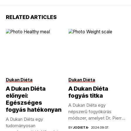
RELATED ARTICLES
Dukan Diéta
Dukan Diéta
A Dukan Diéta
A Dukan Diéta
előnyei:
fogyás titka
Egészséges
A Dukan Diéta egy
fogyás hatékonyan
népszerű fogyókúrás
módszer, amelyet Dr. Pierre
A Dukan Diéta egy
Dukan francia...
tudományosan
BY
JODIETA
2024.09.07.