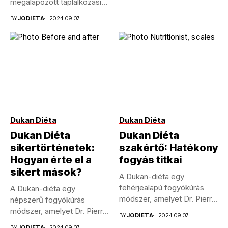
megalapozott táplálkozási
módszer, amelyet Dr. Pierre
BY
JODIETA
2024.09.07.
Dukan...
Dukan Diéta
Dukan Diéta
Dukan Diéta
Dukan Diéta
sikertörténetek:
szakértő: Hatékony
Hogyan érte el a
fogyás titkai
sikert mások?
A Dukan-diéta egy
fehérjealapú fogyókúrás
A Dukan-diéta egy
módszer, amelyet Dr. Pierre
népszerű fogyókúrás
Dukan francia orvos...
módszer, amelyet Dr. Pierre
BY
JODIETA
2024.09.07.
Dukan francia orvos...
BY
JODIETA
2024.09.07.