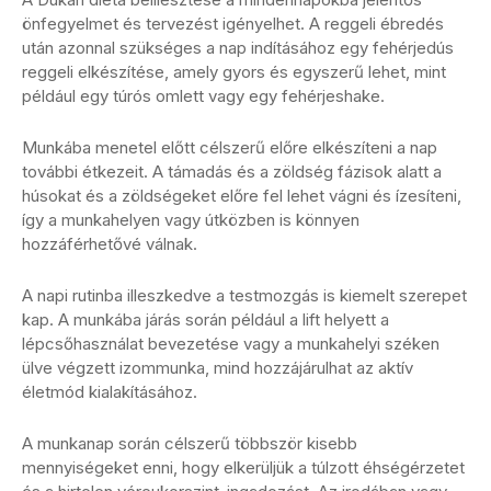
önfegyelmet és tervezést igényelhet. A reggeli ébredés
után azonnal szükséges a nap indításához egy fehérjedús
reggeli elkészítése, amely gyors és egyszerű lehet, mint
például egy túrós omlett vagy egy fehérjeshake.
Munkába menetel előtt célszerű előre elkészíteni a nap
további étkezeit. A támadás és a zöldség fázisok alatt a
húsokat és a zöldségeket előre fel lehet vágni és ízesíteni,
így a munkahelyen vagy útközben is könnyen
hozzáférhetővé válnak.
A napi rutinba illeszkedve a testmozgás is kiemelt szerepet
kap. A munkába járás során például a lift helyett a
lépcsőhasználat bevezetése vagy a munkahelyi széken
ülve végzett izommunka, mind hozzájárulhat az aktív
életmód kialakításához.
A munkanap során célszerű többször kisebb
mennyiségeket enni, hogy elkerüljük a túlzott éhségérzetet