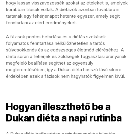
hogy lassan visszavezessék azokat az ételeket is, amelyek
korábban tilosak voltak. A diétázók azonban továbbra is
tartanak egy fehérjenapot hetente egyszer, amely segít
fenntartani az elért eredményeket.
A fázisok pontos betartása és a diétás szokások
folyamatos fenntartása nélkülözhetetlen a tartós
súlycsökkenés és az egészséges életmód eléréséhez. A
diéta során a fehérjék és zöldségek fogyasztási arányának
megfelelő beállítása segíthet az egyensúly
megteremtésében, így a Dukan diéta hosszú távú sikere
érdekében ezek a fázisok nem hagyhatók figyelmen kívül.
Hogyan illeszthető be a
Dukan diéta a napi rutinba
A Dukan diéta beillesztése a mindennapokba jelentős