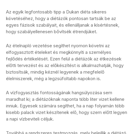
Az egyik legfontosabb tipp a Dukan diéta sikeres
követéséhez, hogy a diétázók pontosan tartsák be az
egyes fázisok szabályait, és ellenálljanak a kísértésnek,
hogy szabályellenesen bővítsék étrendjüket.
Az ételnapló vezetése segíthet nyomon követni az
elfogyasztott ételeket és megkönnyíti a személyes
fejlődés értékelését. Ezen felül a diétázók az étkezések
előtti tervezést és az előkészítést is alkalmazhatják, hogy
biztosítsák, mindig kéznél legyenek a megfelelő
élelmiszerek, még a legzsúfoltabb napokon is.
A vízfogyasztás fontosságának hangsúlyozása sem
maradhat ki; a diétázóknak naponta több liter vizet kellene
inniuk. Egyesek számára segíthet, ha a nap folyamán több
kisebb palack vizet készítenek elő, hogy szem előtt legyen
a napi vízbeviteli céljuk.
Továbbá a rendszeres testmozgás, mely beleillik a diétázó