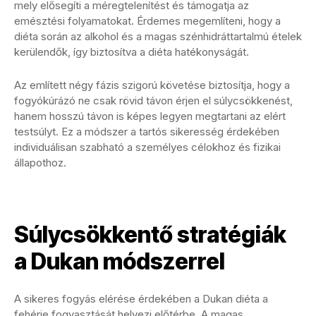
mely elősegíti a méregtelenítést és támogatja az
emésztési folyamatokat. Érdemes megemlíteni, hogy a
diéta során az alkohol és a magas szénhidráttartalmú ételek
kerülendők, így biztosítva a diéta hatékonyságát.
Az említett négy fázis szigorú követése biztosítja, hogy a
fogyókúrázó ne csak rövid távon érjen el súlycsökkenést,
hanem hosszú távon is képes legyen megtartani az elért
testsúlyt. Ez a módszer a tartós sikeresség érdekében
individuálisan szabható a személyes célokhoz és fizikai
állapothoz.
Súlycsökkentő stratégiák
a Dukan módszerrel
A sikeres fogyás elérése érdekében a Dukan diéta a
fehérje fogyasztását helyezi előtérbe. A magas