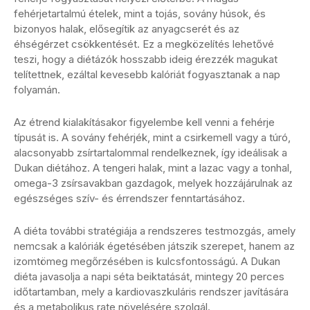
fehérjetartalmú ételek, mint a tojás, sovány húsok, és
bizonyos halak, elősegítik az anyagcserét és az
éhségérzet csökkentését. Ez a megközelítés lehetővé
teszi, hogy a diétázók hosszabb ideig érezzék magukat
telítettnek, ezáltal kevesebb kalóriát fogyasztanak a nap
folyamán.
Az étrend kialakításakor figyelembe kell venni a fehérje
típusát is. A sovány fehérjék, mint a csirkemell vagy a túró,
alacsonyabb zsírtartalommal rendelkeznek, így ideálisak a
Dukan diétához. A tengeri halak, mint a lazac vagy a tonhal,
omega-3 zsírsavakban gazdagok, melyek hozzájárulnak az
egészséges szív- és érrendszer fenntartásához.
A diéta további stratégiája a rendszeres testmozgás, amely
nemcsak a kalóriák égetésében játszik szerepet, hanem az
izomtömeg megőrzésében is kulcsfontosságú. A Dukan
diéta javasolja a napi séta beiktatását, mintegy 20 perces
időtartamban, mely a kardiovaszkuláris rendszer javítására
és a metabolikus rate növelésére szolgál.