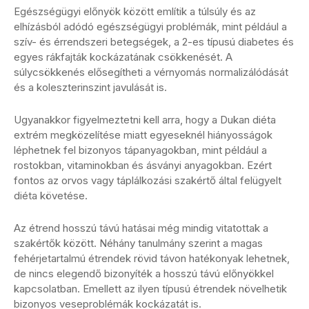
Egészségügyi előnyök között említik a túlsúly és az
elhízásból adódó egészségügyi problémák, mint például a
szív- és érrendszeri betegségek, a 2-es típusú diabetes és
egyes rákfajták kockázatának csökkenését. A
súlycsökkenés elősegítheti a vérnyomás normalizálódását
és a koleszterinszint javulását is.
Ugyanakkor figyelmeztetni kell arra, hogy a Dukan diéta
extrém megközelítése miatt egyeseknél hiányosságok
léphetnek fel bizonyos tápanyagokban, mint például a
rostokban, vitaminokban és ásványi anyagokban. Ezért
fontos az orvos vagy táplálkozási szakértő által felügyelt
diéta követése.
Az étrend hosszú távú hatásai még mindig vitatottak a
szakértők között. Néhány tanulmány szerint a magas
fehérjetartalmú étrendek rövid távon hatékonyak lehetnek,
de nincs elegendő bizonyíték a hosszú távú előnyökkel
kapcsolatban. Emellett az ilyen típusú étrendek növelhetik
bizonyos veseproblémák kockázatát is.