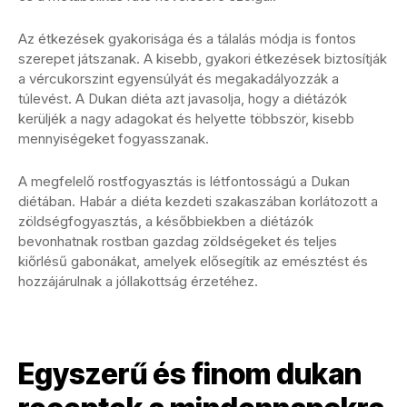
Az étkezések gyakorisága és a tálalás módja is fontos
szerepet játszanak. A kisebb, gyakori étkezések biztosítják
a vércukorszint egyensúlyát és megakadályozzák a
túlevést. A Dukan diéta azt javasolja, hogy a diétázók
kerüljék a nagy adagokat és helyette többször, kisebb
mennyiségeket fogyasszanak.
A megfelelő rostfogyasztás is létfontosságú a Dukan
diétában. Habár a diéta kezdeti szakaszában korlátozott a
zöldségfogyasztás, a későbbiekben a diétázók
bevonhatnak rostban gazdag zöldségeket és teljes
kiőrlésű gabonákat, amelyek elősegítik az emésztést és
hozzájárulnak a jóllakottság érzetéhez.
Egyszerű és finom dukan