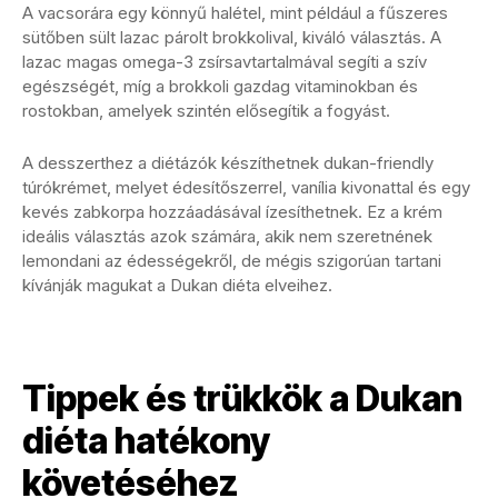
A vacsorára egy könnyű halétel, mint például a fűszeres
sütőben sült lazac párolt brokkolival, kiváló választás. A
lazac magas omega-3 zsírsavtartalmával segíti a szív
egészségét, míg a brokkoli gazdag vitaminokban és
rostokban, amelyek szintén elősegítik a fogyást.
A desszerthez a diétázók készíthetnek dukan-friendly
túrókrémet, melyet édesítőszerrel, vanília kivonattal és egy
kevés zabkorpa hozzáadásával ízesíthetnek. Ez a krém
ideális választás azok számára, akik nem szeretnének
lemondani az édességekről, de mégis szigorúan tartani
kívánják magukat a Dukan diéta elveihez.
Tippek és trükkök a Dukan
diéta hatékony
követéséhez