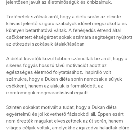
jelentősen javult az életminőségük és önbizalmuk.
Történetek szólnak arról, hogy a diéta során az eleinte
kihívást jelentő szigorú szabályok idővel megszokottá és
könnyen betarthatóvá váltak. A fehérjedús étrend által
csökkentett éhségérzet sokak számára segítséget nyújtott
az étkezési szokásaik átalakításában.
A diétát követők közül többen számoltak be arról, hogy a
sikeres fogyás hosszú távú motivációt adott az
egészséges életmód folytatásához. Inspiráló volt
számukra, hogy a Dukan diéta során nemcsak a súlyuk
csökkent, hanem az alakjuk is formálódott, az
izomtömegük megmaradásával együtt.
Szintén sokakat motivált a tudat, hogy a Dukan diéta
egyértelmű és jól követhető fázisokból áll. Éppen ezért
nem érezték magukat elveszettnek az út során, hanem
világos céljaik voltak, amelyekhez igazodva haladtak előre.