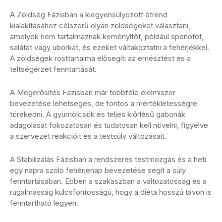
A Zöldség Fázisban a kiegyensúlyozott étrend
kialakításához célszerű olyan zöldségeket választani,
amelyek nem tartalmaznak keményítőt, például spenótot,
salátát vagy uborkát, és ezeket váltakoztatni a fehérjékkel.
A zöldségek rosttartalma elősegíti az emésztést és a
teltségérzet fenntartását.
A Megerősítés Fázisban már többféle élelmiszer
bevezetése lehetséges, de fontos a mértékletességre
törekedni. A gyümölcsök és teljes kiőrlésű gabonák
adagolását fokozatosan és tudatosan kell növelni, figyelve
a szervezet reakcióit és a testsúly változásait.
A Stabilizálás Fázisban a rendszeres testmozgás és a heti
egy napra szóló fehérjenap bevezetése segít a súly
fenntartásában. Ebben a szakaszban a változatosság és a
rugalmasság kulcsfontosságú, hogy a diéta hosszú távon is
fenntartható legyen.