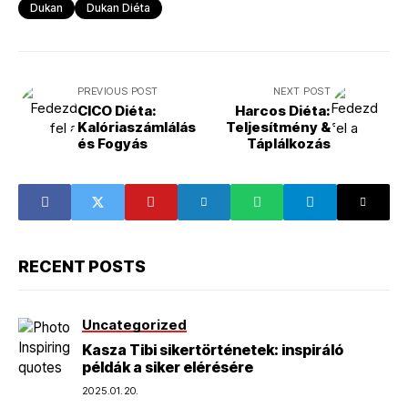
Dukan
Dukan Diéta
PREVIOUS POST
NEXT POST
CICO Diéta:
Harcos Diéta:
Kalóriaszámlálás
Teljesítmény &
és Fogyás
Táplálkozás
RECENT POSTS
Uncategorized
Kasza Tibi sikertörténetek: inspiráló
példák a siker elérésére
2025.01.20.