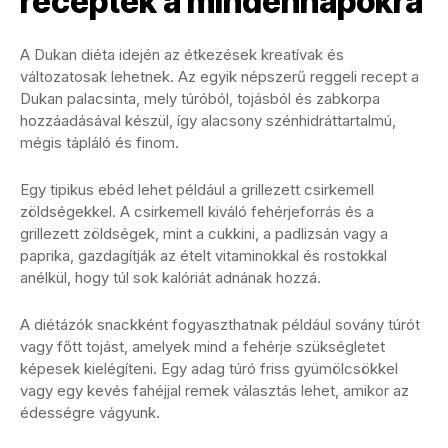
receptek a mindennapokra
A Dukan diéta idején az étkezések kreatívak és
változatosak lehetnek. Az egyik népszerű reggeli recept a
Dukan palacsinta, mely túróból, tojásból és zabkorpa
hozzáadásával készül, így alacsony szénhidráttartalmú,
mégis tápláló és finom.
Egy tipikus ebéd lehet például a grillezett csirkemell
zöldségekkel. A csirkemell kiváló fehérjeforrás és a
grillezett zöldségek, mint a cukkini, a padlizsán vagy a
paprika, gazdagítják az ételt vitaminokkal és rostokkal
anélkül, hogy túl sok kalóriát adnának hozzá.
A diétázók snackként fogyaszthatnak például sovány túrót
vagy főtt tojást, amelyek mind a fehérje szükségletet
képesek kielégíteni. Egy adag túró friss gyümölcsökkel
vagy egy kevés fahéjjal remek választás lehet, amikor az
édességre vágyunk.