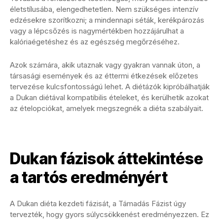
életstílusába, elengedhetetlen. Nem szükséges intenzív
edzésekre szorítkozni; a mindennapi séták, kerékpározás
vagy a lépcsőzés is nagymértékben hozzájárulhat a
kalóriaégetéshez és az egészség megőrzéséhez.
Azok számára, akik utaznak vagy gyakran vannak úton, a
társasági események és az éttermi étkezések előzetes
tervezése kulcsfontosságú lehet. A diétázók kipróbálhatják
a Dukan diétával kompatibilis ételeket, és kerülhetik azokat
az ételopciókat, amelyek megszegnék a diéta szabályait.
Dukan fázisok áttekintése
a tartós eredményért
A Dukan diéta kezdeti fázisát, a Támadás Fázist úgy
tervezték, hogy gyors súlycsökkenést eredményezzen. Ez