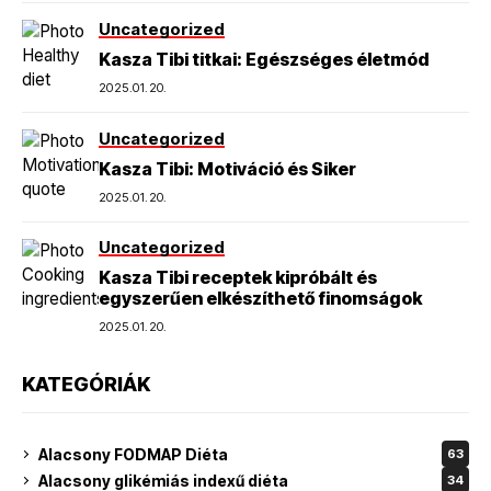
Uncategorized
Kasza Tibi titkai: Egészséges életmód
2025.01.20.
Uncategorized
Kasza Tibi: Motiváció és Siker
2025.01.20.
Uncategorized
Kasza Tibi receptek kipróbált és
egyszerűen elkészíthető finomságok
2025.01.20.
KATEGÓRIÁK
Alacsony FODMAP Diéta
63
Alacsony glikémiás indexű diéta
34