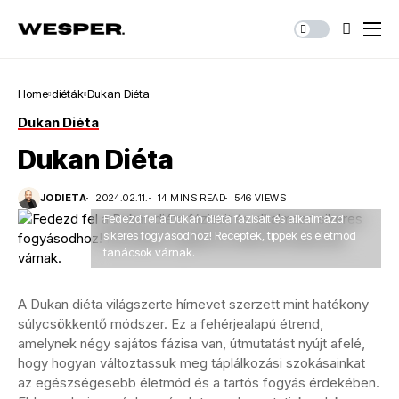
Home
diéták
Dukan Diéta
Dukan Diéta
Dukan Diéta
JODIETA
2024.02.11.
14 MINS READ
546 VIEWS
Fedezd fel a Dukan diéta fázisait és alkalmazd
sikeres fogyásodhoz! Receptek, tippek és életmód
tanácsok várnak.
A Dukan diéta világszerte hírnevet szerzett mint hatékony
súlycsökkentő módszer. Ez a fehérjealapú étrend,
amelynek négy sajátos fázisa van, útmutatást nyújt afelé,
hogy hogyan változtassuk meg táplálkozási szokásainkat
az egészségesebb életmód és a tartós fogyás érdekében.