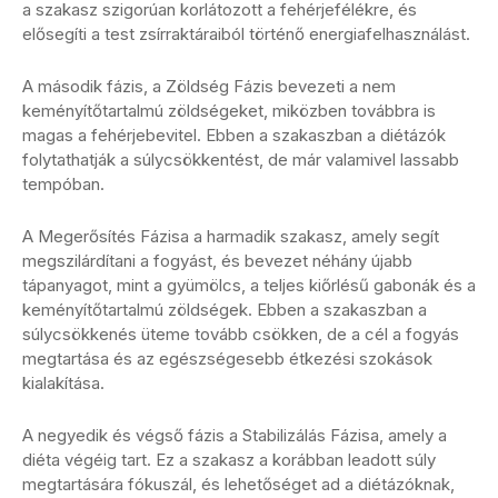
a szakasz szigorúan korlátozott a fehérjefélékre, és
elősegíti a test zsírraktáraiból történő energiafelhasználást.
A második fázis, a Zöldség Fázis bevezeti a nem
keményítőtartalmú zöldségeket, miközben továbbra is
magas a fehérjebevitel. Ebben a szakaszban a diétázók
folytathatják a súlycsökkentést, de már valamivel lassabb
tempóban.
A Megerősítés Fázisa a harmadik szakasz, amely segít
megszilárdítani a fogyást, és bevezet néhány újabb
tápanyagot, mint a gyümölcs, a teljes kiőrlésű gabonák és a
keményítőtartalmú zöldségek. Ebben a szakaszban a
súlycsökkenés üteme tovább csökken, de a cél a fogyás
megtartása és az egészségesebb étkezési szokások
kialakítása.
A negyedik és végső fázis a Stabilizálás Fázisa, amely a
diéta végéig tart. Ez a szakasz a korábban leadott súly
megtartására fókuszál, és lehetőséget ad a diétázóknak,