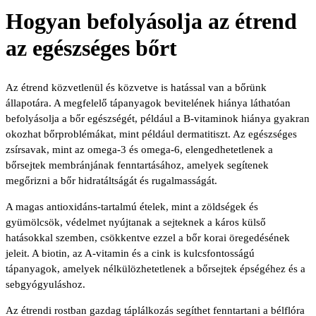
Hogyan befolyásolja az étrend
az egészséges bőrt
Az étrend közvetlenül és közvetve is hatással van a bőrünk
állapotára. A megfelelő tápanyagok bevitelének hiánya láthatóan
befolyásolja a bőr egészségét, például a B-vitaminok hiánya gyakran
okozhat bőrproblémákat, mint például dermatitiszt. Az egészséges
zsírsavak, mint az omega-3 és omega-6, elengedhetetlenek a
bőrsejtek membránjának fenntartásához, amelyek segítenek
megőrizni a bőr hidratáltságát és rugalmasságát.
A magas antioxidáns-tartalmú ételek, mint a zöldségek és
gyümölcsök, védelmet nyújtanak a sejteknek a káros külső
hatásokkal szemben, csökkentve ezzel a bőr korai öregedésének
jeleit. A biotin, az A-vitamin és a cink is kulcsfontosságú
tápanyagok, amelyek nélkülözhetetlenek a bőrsejtek épségéhez és a
sebgyógyuláshoz.
Az étrendi rostban gazdag táplálkozás segíthet fenntartani a bélflóra