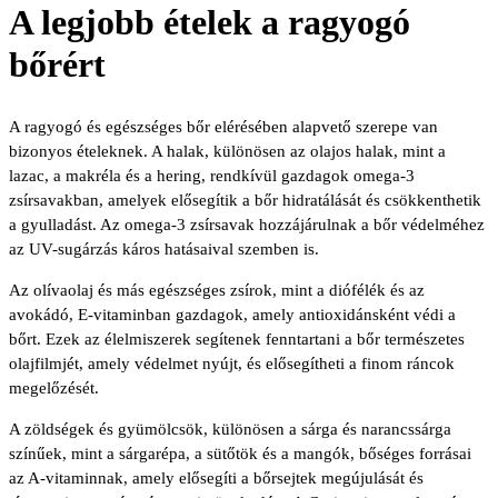
A legjobb ételek a ragyogó
bőrért
A ragyogó és egészséges bőr elérésében alapvető szerepe van
bizonyos ételeknek. A halak, különösen az olajos halak, mint a
lazac, a makréla és a hering, rendkívül gazdagok omega-3
zsírsavakban, amelyek elősegítik a bőr hidratálását és csökkenthetik
a gyulladást. Az omega-3 zsírsavak hozzájárulnak a bőr védelméhez
az UV-sugárzás káros hatásaival szemben is.
Az olívaolaj és más egészséges zsírok, mint a diófélék és az
avokádó, E-vitaminban gazdagok, amely antioxidánsként védi a
bőrt. Ezek az élelmiszerek segítenek fenntartani a bőr természetes
olajfilmjét, amely védelmet nyújt, és elősegítheti a finom ráncok
megelőzését.
A zöldségek és gyümölcsök, különösen a sárga és narancssárga
színűek, mint a sárgarépa, a sütőtök és a mangók, bőséges forrásai
az A-vitaminnak, amely elősegíti a bőrsejtek megújulását és