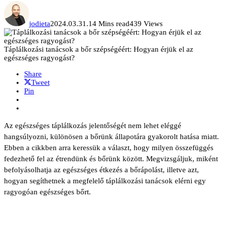
jodieta
2024.03.31.
14 Mins read
439 Views
Táplálkozási tanácsok a bőr szépségéért: Hogyan érjük el az
egészséges ragyogást?
Share
Tweet
Pin
Az egészséges táplálkozás jelentőségét nem lehet eléggé
hangsúlyozni, különösen a bőrünk állapotára gyakorolt hatása miatt.
Ebben a cikkben arra keressük a választ, hogy milyen összefüggés
fedezhető fel az étrendünk és bőrünk között. Megvizsgáljuk, miként
befolyásolhatja az egészséges étkezés a bőrápolást, illetve azt,
hogyan segíthetnek a megfelelő táplálkozási tanácsok elérni egy
ragyogóan egészséges bőrt.