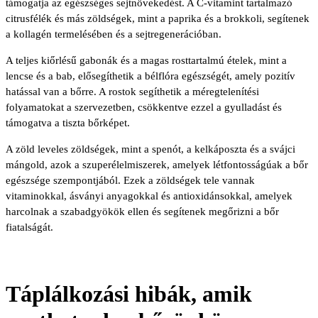
támogatja az egészséges sejtnövekedést. A C-vitamint tartalmazó
citrusfélék és más zöldségek, mint a paprika és a brokkoli, segítenek
a kollagén termelésében és a sejtregenerációban.
A teljes kiőrlésű gabonák és a magas rosttartalmú ételek, mint a
lencse és a bab, elősegíthetik a bélflóra egészségét, amely pozitív
hatással van a bőrre. A rostok segíthetik a méregtelenítési
folyamatokat a szervezetben, csökkentve ezzel a gyulladást és
támogatva a tiszta bőrképet.
A zöld leveles zöldségek, mint a spenót, a kelkáposzta és a svájci
mángold, azok a szuperélelmiszerek, amelyek létfontosságúak a bőr
egészsége szempontjából. Ezek a zöldségek tele vannak
vitaminokkal, ásványi anyagokkal és antioxidánsokkal, amelyek
harcolnak a szabadgyökök ellen és segítenek megőrizni a bőr
fiatalságát.
Táplálkozási hibák, amik