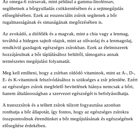
Az omega-6 zsírsavak, mint például a gamma-linolénsav,
segíthetnek a bőrgyulladás csökkentésében és a sejtmegújulás
elősegítésében. Ezek az esszenciális zsírok segítenek a bőr
rugalmasságának és simaságának megőrzésében is.
Az avokádó, a diófélék és a magvak, mint a chia vagy a lenmag,
továbbá a hidegen sajtolt olajok, mint az olívaolaj és a lenmagolaj,
rendkívül gazdagok egészséges zsírokban. Ezek az élelmiszerek
hozzájárulnak a bőr táplálásához belülről, támogatva annak
természetes megújulási folyamatát.
Meg kell említeni, hogy a zsírban oldódó vitaminok, mint az A-, D-,
E- és K-vitaminok felszívódásához is szükséges a zsír jelenléte. Ezért
az egészséges zsírok megfelelő bevitelének hiánya nemcsak a bőrt,
hanem általánosságban a szervezet egészségét is befolyásolhatja.
A transzzsírok és a telített zsírok túlzott fogyasztása azonban
ronthatja a bőr állapotát, így fontos, hogy az egészséges zsírokra
összpontosítsuk étrendünket a bőr megújulásának és egészségének
elősegítése érdekében.