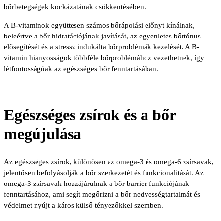
bőrbetegségek kockázatának csökkentésében.
A B-vitaminok együttesen számos bőrápolási előnyt kínálnak,
beleértve a bőr hidratációjának javítását, az egyenletes bőrtónus
elősegítését és a stressz indukálta bőrproblémák kezelését. A B-
vitamin hiányosságok többféle bőrproblémához vezethetnek, így
létfontosságúak az egészséges bőr fenntartásában.
Egészséges zsírok és a bőr
megújulása
Az egészséges zsírok, különösen az omega-3 és omega-6 zsírsavak,
jelentősen befolyásolják a bőr szerkezetét és funkcionalitását. Az
omega-3 zsírsavak hozzájárulnak a bőr barrier funkciójának
fenntartásához, ami segít megőrizni a bőr nedvességtartalmát és
védelmet nyújt a káros külső tényezőkkel szemben.