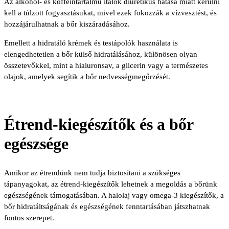
Az alkohol- és koffeintartalmú italok diuretikus hatása miatt kerülni
kell a túlzott fogyasztásukat, mivel ezek fokozzák a vízvesztést, és
hozzájárulhatnak a bőr kiszáradásához.
Emellett a hidratáló krémek és testápolók használata is
elengedhetetlen a bőr külső hidratálásához, különösen olyan
összetevőkkel, mint a hialuronsav, a glicerin vagy a természetes
olajok, amelyek segítik a bőr nedvességmegőrzését.
Étrend-kiegészítők és a bőr
egészsége
Amikor az étrendünk nem tudja biztosítani a szükséges
tápanyagokat, az étrend-kiegészítők lehetnek a megoldás a bőrünk
egészségének támogatásában. A halolaj vagy omega-3 kiegészítők, a
bőr hidratáltságának és egészségének fenntartásában játszhatnak
fontos szerepet.