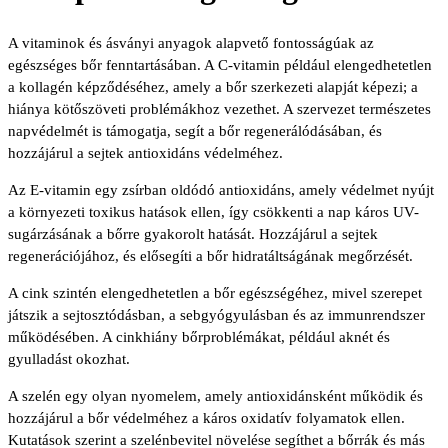
A vitaminok és ásványi anyagok alapvető fontosságúak az
egészséges bőr fenntartásában. A C-vitamin például elengedhetetlen
a kollagén képződéséhez, amely a bőr szerkezeti alapját képezi; a
hiánya kötőszöveti problémákhoz vezethet. A szervezet természetes
napvédelmét is támogatja, segít a bőr regenerálódásában, és
hozzájárul a sejtek antioxidáns védelméhez.
Az E-vitamin egy zsírban oldódó antioxidáns, amely védelmet nyújt
a környezeti toxikus hatások ellen, így csökkenti a nap káros UV-
sugárzásának a bőrre gyakorolt hatását. Hozzájárul a sejtek
regenerációjához, és elősegíti a bőr hidratáltságának megőrzését.
A cink szintén elengedhetetlen a bőr egészségéhez, mivel szerepet
játszik a sejtosztódásban, a sebgyógyulásban és az immunrendszer
működésében. A cinkhiány bőrproblémákat, például aknét és
gyulladást okozhat.
A szelén egy olyan nyomelem, amely antioxidánsként működik és
hozzájárul a bőr védelméhez a káros oxidatív folyamatok ellen.
Kutatások szerint a szelénbevitel növelése segíthet a bőrrák és más