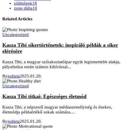
zöldségek
18
zone diéta
10
Related Articles
Uncategorized
Kasza Tibi sikertörténetek: inspiráló példák a siker
elérésére
Kasza Tibi, a magyar szórakoztatóipar egyik legismertebb alakja,
pályafutása során számos kihívással...
By
jodieta
2025.01.20.
Uncategorized
Kasza Tibi titkai: Egészséges életmód
Kasza Tibi, a népszerű magyar médiaszemélyiség és énekes,
életmódja példaértékű sokak számára....
By
jodieta
2025.01.20.