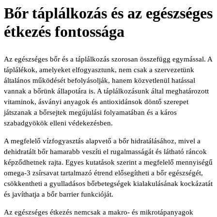
Bőr táplálkozás és az egészséges
étkezés fontossága
Az egészséges bőr és a táplálkozás szorosan összefügg egymással. A
táplálékok, amelyeket elfogyasztunk, nem csak a szervezetünk
általános működését befolyásolják, hanem közvetlenül hatással
vannak a bőrünk állapotára is. A táplálkozásunk által meghatározott
vitaminok, ásványi anyagok és antioxidánsok döntő szerepet
játszanak a bőrsejtek megújulási folyamatában és a káros
szabadgyökök elleni védekezésben.
A megfelelő vízfogyasztás alapvető a bőr hidratálásához, mivel a
dehidratált bőr hamarabb veszíti el rugalmasságát és látható ráncok
képződhetnek rajta. Egyes kutatások szerint a megfelelő mennyiségű
omega-3 zsírsavat tartalmazó étrend elősegítheti a bőr egészségét,
csökkentheti a gyulladásos bőrbetegségek kialakulásának kockázatát
és javíthatja a bőr barrier funkcióját.
Az egészséges étkezés nemcsak a makro- és mikrotápanyagok