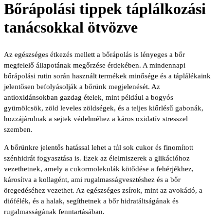
Bőrápolási tippek táplálkozási
tanácsokkal ötvözve
Az egészséges étkezés mellett a bőrápolás is lényeges a bőr
megfelelő állapotának megőrzése érdekében. A mindennapi
bőrápolási rutin során használt termékek minősége és a táplálékaink
jelentősen befolyásolják a bőrünk megjelenését. Az
antioxidánsokban gazdag ételek, mint például a bogyós
gyümölcsök, zöld leveles zöldségek, és a teljes kiőrlésű gabonák,
hozzájárulnak a sejtek védelméhez a káros oxidatív stresszel
szemben.
A bőrünkre jelentős hatással lehet a túl sok cukor és finomított
szénhidrát fogyasztása is. Ezek az élelmiszerek a glikációhoz
vezethetnek, amely a cukormolekulák kötődése a fehérjékhez,
károsítva a kollagént, ami rugalmasságvesztéshez és a bőr
öregedéséhez vezethet. Az egészséges zsírok, mint az avokádó, a
diófélék, és a halak, segíthetnek a bőr hidratáltságának és
rugalmasságának fenntartásában.