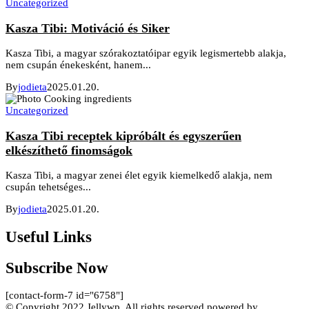
Uncategorized
Kasza Tibi: Motiváció és Siker
Kasza Tibi, a magyar szórakoztatóipar egyik legismertebb alakja,
nem csupán énekesként, hanem...
By
jodieta
2025.01.20.
Uncategorized
Kasza Tibi receptek kipróbált és egyszerűen
elkészíthető finomságok
Kasza Tibi, a magyar zenei élet egyik kiemelkedő alakja, nem
csupán tehetséges...
By
jodieta
2025.01.20.
Useful Links
Subscribe Now
[contact-form-7 id="6758"]
© Copyright 2022 Jellywp. All rights reserved powered by