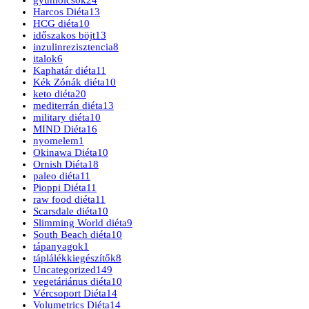
Harcos Diéta
13
HCG diéta
10
időszakos böjt
13
inzulinrezisztencia
8
italok
6
Kaphatár diéta
11
Kék Zónák diéta
10
keto diéta
20
mediterrán diéta
13
military diéta
10
MIND Diéta
16
nyomelem
1
Okinawa Diéta
10
Ornish Diéta
18
paleo diéta
11
Pioppi Diéta
11
raw food diéta
11
Scarsdale diéta
10
Slimming World diéta
9
South Beach diéta
10
tápanyagok
1
táplálékkiegészítők
8
Uncategorized
149
vegetáriánus diéta
10
Vércsoport Diéta
14
Volumetrics Diéta
14