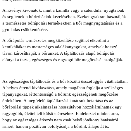
A növényi kivonatok, mint a kamilla vagy a calendula, nyugtatóak
és segítenek a bőrirritációk kezelésében. Ezeket gyakran használják
a természetes bőrápolási termékekben a bőr megnyugtatására és a
gyulladás csökkentésére.
A bőrápolás természetes megközelítése segíthet elkerülni a
kemikáliákat és mesterséges adalékanyagokat, amelyek hosszú
távon károsíthatják a bőrünket. A táplálkozás alapú bőrápolás
előnyei a tiszta, egészséges és ragyogó bőr megőrzését szolgálják.
Az egészséges táplálkozás és a bőr közötti összefüggés vitathatatlan.
A helyes étrend kiválasztása, amely magában foglalja a szükséges
tápanyagokat, létfontosságú a bőrünk egészségének megőrzése
érdekében. A megfelelő táplálkozási tanácsok betartása és az
bőrápolási tippek alkalmazása hosszútávon hozzájárulhatnak egy
ragyogóbb, élettel teli külső eléréséhez. Emlékeztet minket arra,
hogy az egészséges étkezés nem csak belső jótékony hatásairól
ismert, hanem pozitívan befolyásolja a bőrünk állapotát is.