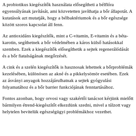
A probiotikus kiegészítők használata elősegítheti a bélflóra
egyensúlyának javítását, ami közvetetten javíthatja a bőr állapotát. A
kutatások azt mutatják, hogy a bélbaktériumok és a bőr egészsége
között szoros kapcsolat áll fenn.
Az antioxidáns kiegészítők, mint a C-vitamin, E-vitamin és a béta-
karotin, segíthetnek a bőr védelmében a káros külső hatásokkal
szemben. Ezek a kiegészítők elősegíthetik a sejtek regenerálódását
és a bőr fiatalságának megőrzését.
A cink és a szelén kiegészítők is hasznosak lehetnek a bőrproblémák
kezelésében, különösen az akné és a pikkelysömör esetében. Ezek
az ásványi anyagok hozzájárulhatnak a sejtek gyógyulási
folyamatához és a bőr barrier funkciójának fenntartásához.
Fontos azonban, hogy orvosi vagy szakértői tanácsot kérjünk mielőtt
bármilyen étrend-kiegészítőt elkezdünk szedni, mivel a túlzott vagy
helytelen bevitelük egészségügyi problémákhoz vezethet.