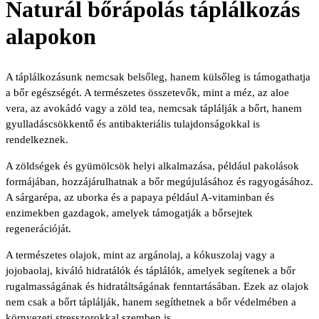
Naturál bőrápolás táplálkozás
alapokon
A táplálkozásunk nemcsak belsőleg, hanem külsőleg is támogathatja
a bőr egészségét. A természetes összetevők, mint a méz, az aloe
vera, az avokádó vagy a zöld tea, nemcsak táplálják a bőrt, hanem
gyulladáscsökkentő és antibakteriális tulajdonságokkal is
rendelkeznek.
A zöldségek és gyümölcsök helyi alkalmazása, például pakolások
formájában, hozzájárulhatnak a bőr megújulásához és ragyogásához.
A sárgarépa, az uborka és a papaya például A-vitaminban és
enzimekben gazdagok, amelyek támogatják a bőrsejtek
regenerációját.
A természetes olajok, mint az argánolaj, a kókuszolaj vagy a
jojobaolaj, kiváló hidratálók és táplálók, amelyek segítenek a bőr
rugalmasságának és hidratáltságának fenntartásában. Ezek az olajok
nem csak a bőrt táplálják, hanem segíthetnek a bőr védelmében a
környezeti stresszorokkal szemben is.