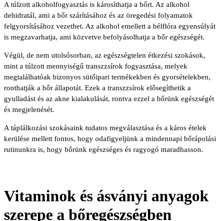
A túlzott alkoholfogyasztás is károsíthatja a bőrt. Az alkohol
dehidratál, ami a bőr szárításához és az öregedési folyamatok
felgyorsításához vezethet. Az alkohol emellett a bélflóra egyensúlyát
is megzavarhatja, ami közvetve befolyásolhatja a bőr egészségét.
Végül, de nem utolsósorban, az egészségtelen étkezési szokások,
mint a túlzott mennyiségű transzzsírok fogyasztása, melyek
megtalálhatóak bizonyos sütőipari termékekben és gyorsételekben,
ronthatják a bőr állapotát. Ezek a transzzsírok elősegíthetik a
gyulladást és az akne kialakulását, rontva ezzel a bőrünk egészségét
és megjelenését.
A táplálkozási szokásaink tudatos megválasztása és a káros ételek
kerülése mellett fontos, hogy odafigyeljünk a mindennapi bőrápolási
rutinunkra is, hogy bőrünk egészséges és ragyogó maradhasson.
Vitaminok és ásványi anyagok
szerepe a bőregészségben