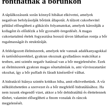
ronthatnak a bőrünkön
A táplálkozásunk során könnyű hibákat elkövetni, amelyek
negatívan befolyásolják bőrünk állapotát. A túlzott cukorbevitel
például elősegítheti a glikációs folyamatokat, amelyek károsítják a
kollagént és előidézik a bőr gyorsabb öregedését. A magas
cukortartalmú ételek fogyasztása hosszú távon láthatóan rontja a bőr
rugalmasságát és struktúráját.
A feldolgozott élelmiszerek, amelyek tele vannak adalékanyagokkal
és tartósítószerekkel, gyakran okoznak gyulladásos reakciókat a
testben, ami szintén negatív hatással van a bőr megjelenésére. Ezek
az élelmiszerek gyakran magas sótartalmúak is, ami vízvisszatartást
okozhat, így a bőr puffadt és fáradt kinézetűvé válhat.
A hidratáció hiánya szintén kritikus hiba, amit elkövethetünk. A víz
nélkülözhetetlen a szervezet és a bőr megfelelő hidratálásához. Ha
nem iszunk elegendő vizet, akkor a bőr dehidratálttá és élettelennek
tűnhet, valamint elősegítheti a finom vonalak és ráncok
megjelenését.