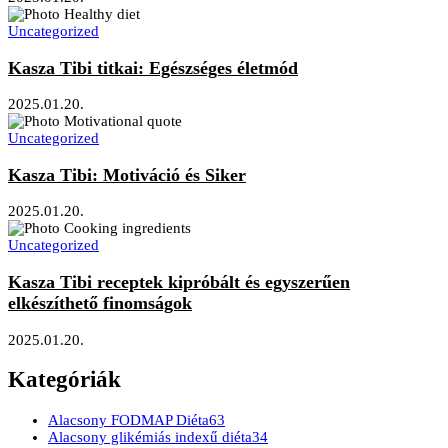
Uncategorized
Kasza Tibi titkai: Egészséges életmód
2025.01.20.
Uncategorized
Kasza Tibi: Motiváció és Siker
2025.01.20.
Uncategorized
Kasza Tibi receptek kipróbált és egyszerűen
elkészíthető finomságok
2025.01.20.
Kategóriák
Alacsony FODMAP Diéta
63
Alacsony glikémiás indexű diéta
34