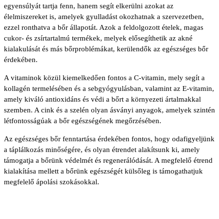
egyensúlyát tartja fenn, hanem segít elkerülni azokat az
élelmiszereket is, amelyek gyulladást okozhatnak a szervezetben,
ezzel ronthatva a bőr állapotát. Azok a feldolgozott ételek, magas
cukor- és zsírtartalmú termékek, melyek elősegíthetik az akné
kialakulását és más bőrproblémákat, kerülendők az egészséges bőr
érdekében.
A vitaminok közül kiemelkedően fontos a C-vitamin, mely segít a
kollagén termelésében és a sebgyógyulásban, valamint az E-vitamin,
amely kiváló antioxidáns és védi a bőrt a környezeti ártalmakkal
szemben. A cink és a szelén olyan ásványi anyagok, amelyek szintén
létfontosságúak a bőr egészségének megőrzésében.
Az egészséges bőr fenntartása érdekében fontos, hogy odafigyeljünk
a táplálkozás minőségére, és olyan étrendet alakítsunk ki, amely
támogatja a bőrünk védelmét és regenerálódását. A megfelelő étrend
kialakítása mellett a bőrünk egészségét külsőleg is támogathatjuk
megfelelő ápolási szokásokkal.