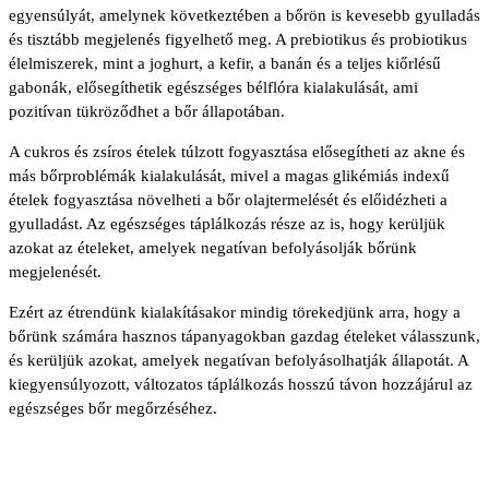
egyensúlyát, amelynek következtében a bőrön is kevesebb gyulladás
és tisztább megjelenés figyelhető meg. A prebiotikus és probiotikus
élelmiszerek, mint a joghurt, a kefir, a banán és a teljes kiőrlésű
gabonák, elősegíthetik egészséges bélflóra kialakulását, ami
pozitívan tükröződhet a bőr állapotában.
A cukros és zsíros ételek túlzott fogyasztása elősegítheti az akne és
más bőrproblémák kialakulását, mivel a magas glikémiás indexű
ételek fogyasztása növelheti a bőr olajtermelését és előidézheti a
gyulladást. Az egészséges táplálkozás része az is, hogy kerüljük
azokat az ételeket, amelyek negatívan befolyásolják bőrünk
megjelenését.
Ezért az étrendünk kialakításakor mindig törekedjünk arra, hogy a
bőrünk számára hasznos tápanyagokban gazdag ételeket válasszunk,
és kerüljük azokat, amelyek negatívan befolyásolhatják állapotát. A
kiegyensúlyozott, változatos táplálkozás hosszú távon hozzájárul az
egészséges bőr megőrzéséhez.