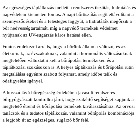
Az egészséges táplálkozás mellett a rendszeres tisztítás, hidratálás és
napvédelem kiemelten fontos. A napi bőrtisztítás segít eltávolítani a
szennyeződéseket és a felesleges faggyút, a hidratálók megőrzik a
bőr nedvességtartalmát, míg a napvédő termékek védelmet
nyújtanak az UV-sugárzás káros hatásai ellen.
Fontos emlékezni arra is, hogy a bőrünk állapota változó, és az
életkornak, az évszakoknak, valamint a hormonális változásoknak
megfelelően változtatni kell a bőrápolási termékeken és a
táplálkozási szokásokon is. A helyes táplálkozás és bőrápolási rutin
megtalálása egyénre szabott folyamat, amely időbe telik és
odafigyelést igényel.
A hosszú távú bőregészség érdekében javasolt rendszeres
bőrgyógyászati kontrollra járni, hogy szakértő segítséget kapjunk a
megfelelő étrend és bőrápolási termékek kiválasztásához. Az orvosi
tanácsok és a tudatos táplálkozás, valamint bőrápolás kombinációja
a legjobb út az egészséges, sugárzó bőr felé.