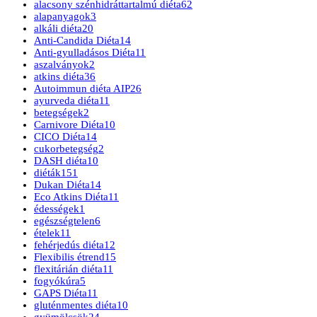
alacsony szénhidráttartalmú diéta
62
alapanyagok
3
alkáli diéta
20
Anti-Candida Diéta
14
Anti-gyulladásos Diéta
11
aszalványok
2
atkins diéta
36
Autoimmun diéta AIP
26
ayurveda diéta
11
betegségek
2
Carnivore Diéta
10
CICO Diéta
14
cukorbetegség
2
DASH diéta
10
diéták
151
Dukan Diéta
14
Eco Atkins Diéta
11
édességek
1
egészségtelen
6
ételek
11
fehérjedús diéta
12
Flexibilis étrend
15
flexitárián diéta
11
fogyókúra
5
GAPS Diéta
11
gluténmentes diéta
10
gyümölcsök
24