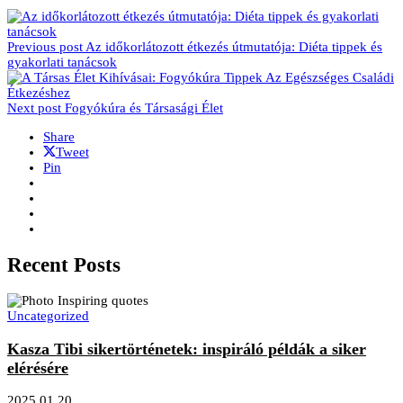
Previous post
Az időkorlátozott étkezés útmutatója: Diéta tippek és
gyakorlati tanácsok
Next post
Fogyókúra és Társasági Élet
Share
Tweet
Pin
Recent Posts
Uncategorized
Kasza Tibi sikertörténetek: inspiráló példák a siker
elérésére
2025.01.20.