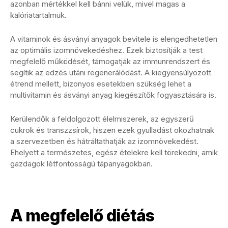
azonban mértékkel kell bánni velük, mivel magas a
kalóriatartalmuk.
A vitaminok és ásványi anyagok bevitele is elengedhetetlen
az optimális izomnövekedéshez. Ezek biztosítják a test
megfelelő működését, támogatják az immunrendszert és
segítik az edzés utáni regenerálódást. A kiegyensúlyozott
étrend mellett, bizonyos esetekben szükség lehet a
multivitamin és ásványi anyag kiegészítők fogyasztására is.
Kerülendők a feldolgozott élelmiszerek, az egyszerű
cukrok és transzzsírok, hiszen ezek gyulladást okozhatnak
a szervezetben és hátráltathatják az izomnövekedést.
Ehelyett a természetes, egész ételekre kell törekedni, amik
gazdagok létfontosságú tápanyagokban.
A megfelelő diétás