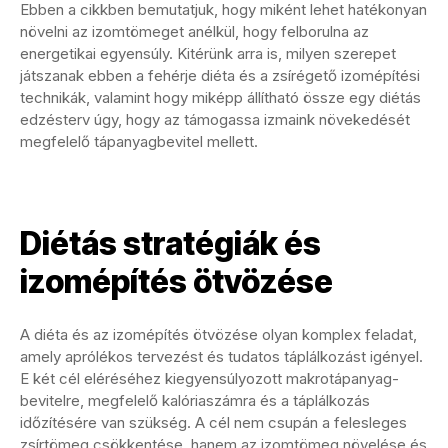
Ebben a cikkben bemutatjuk, hogy miként lehet hatékonyan
növelni az izomtömeget anélkül, hogy felborulna az
energetikai egyensúly. Kitérünk arra is, milyen szerepet
játszanak ebben a fehérje diéta és a zsírégető izomépítési
technikák, valamint hogy miképp állítható össze egy diétás
edzésterv úgy, hogy az támogassa izmaink növekedését
megfelelő tápanyagbevitel mellett.
Diétás stratégiák és
izomépítés ötvözése
A diéta és az izomépítés ötvözése olyan komplex feladat,
amely aprólékos tervezést és tudatos táplálkozást igényel.
E két cél eléréséhez kiegyensúlyozott makrotápanyag-
bevitelre, megfelelő kalóriaszámra és a táplálkozás
időzítésére van szükség. A cél nem csupán a felesleges
zsírtömeg csökkentése, hanem az izomtömeg növelése és