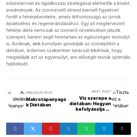
edzéstervvel és táplálkozási stratégiával elérhetők a kívánt
eredmények. Az izomnövelő étrend kiemelt figyelmet
fordít a fehérjebevitelre, amely létfontosságú az izmok
épüléséhez és regenerálódásához. Egy jól megtervezett
fehérje diéta nemcsak az izomerő növelésében játszik
szerepet, hanem segít fenntartani az egészséges testsúlyt
is. Azoknak, akik komolyan gondolják az izomépítést a
diétában, érdemes szakember tanácsát kikérniük, hogy
megtalálják azt az egyensúlyt, ami elősegíti testük optimális
fejlődését.
NEXT POST
PREVIOUS POST
Víz szerepe a
Makrotápanyago
diétában: Hogyan
k Diétában
befolyásolja az
egészségedet?