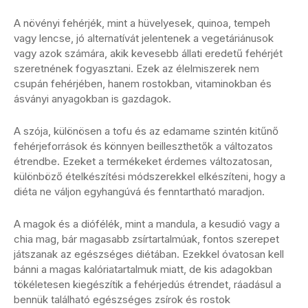
A növényi fehérjék, mint a hüvelyesek, quinoa, tempeh
vagy lencse, jó alternatívát jelentenek a vegetáriánusok
vagy azok számára, akik kevesebb állati eredetű fehérjét
szeretnének fogyasztani. Ezek az élelmiszerek nem
csupán fehérjében, hanem rostokban, vitaminokban és
ásványi anyagokban is gazdagok.
A szója, különösen a tofu és az edamame szintén kitűnő
fehérjeforrások és könnyen beilleszthetők a változatos
étrendbe. Ezeket a termékeket érdemes változatosan,
különböző ételkészítési módszerekkel elkészíteni, hogy a
diéta ne váljon egyhangúvá és fenntartható maradjon.
A magok és a diófélék, mint a mandula, a kesudió vagy a
chia mag, bár magasabb zsírtartalmúak, fontos szerepet
játszanak az egészséges diétában. Ezekkel óvatosan kell
bánni a magas kalóriatartalmuk miatt, de kis adagokban
tökéletesen kiegészítik a fehérjedús étrendet, ráadásul a
bennük található egészséges zsírok és rostok