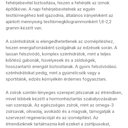
fehérjebevitel biztosítása, hiszen a fehérjék az izmok
építőkövei. A napi fehérjebevitelnek az egyén
testtömegéhez kell igazodnia, általános irányelvként az
ajánlott mennyiség testtömegkilogrammonként 1,6-2,2
gramm között van.
A szénhidrátok is elengedhetetlenek az izomépítéshez,
hiszen energiaforrásként szolgálnak az edzések során. A
lassan felszívódó, komplex szénhidrátok, mint a teljes
kiőrlésű gabonák, hüvelyesek és a zöldségek,
hosszantartó energiát biztosítanak. A gyors felszívódású
szénhidrátokat pedig, mint a gyümölcsök vagy a
sportitalok, edzés környékén érdemes fogyasztani.
A zsírok szintén lényeges szerepet játszanak az étrendben,
mivel többek között a hormonháztartás szabályozásában
van szerepük. Az egészséges zsírok, mint az omega-3
zsírsavak, olívaolaj, avokádó és a magvak, támogatják a
szervezet regenerációját és az izomépítést. Az
étrendünknek tartalmaznia kell ezeket a zsírtípusokat,