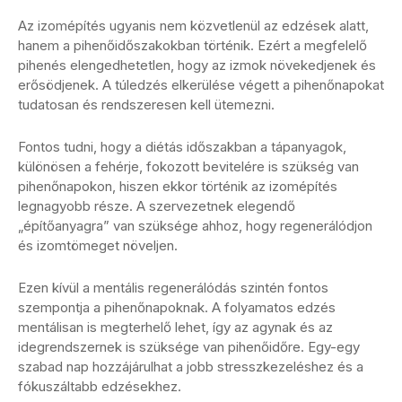
Az izomépítés ugyanis nem közvetlenül az edzések alatt,
hanem a pihenőidőszakokban történik. Ezért a megfelelő
pihenés elengedhetetlen, hogy az izmok növekedjenek és
erősödjenek. A túledzés elkerülése végett a pihenőnapokat
tudatosan és rendszeresen kell ütemezni.
Fontos tudni, hogy a diétás időszakban a tápanyagok,
különösen a fehérje, fokozott bevitelére is szükség van
pihenőnapokon, hiszen ekkor történik az izomépítés
legnagyobb része. A szervezetnek elegendő
„építőanyagra” van szüksége ahhoz, hogy regenerálódjon
és izomtömeget növeljen.
Ezen kívül a mentális regenerálódás szintén fontos
szempontja a pihenőnapoknak. A folyamatos edzés
mentálisan is megterhelő lehet, így az agynak és az
idegrendszernek is szüksége van pihenőidőre. Egy-egy
szabad nap hozzájárulhat a jobb stresszkezeléshez és a
fókuszáltabb edzésekhez.