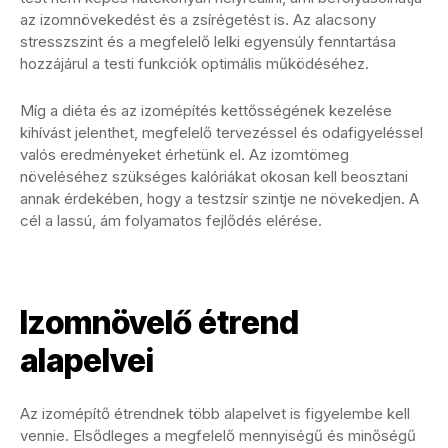
az izomnövekedést és a zsírégetést is. Az alacsony
stresszszint és a megfelelő lelki egyensúly fenntartása
hozzájárul a testi funkciók optimális működéséhez.
Míg a diéta és az izomépítés kettősségének kezelése
kihívást jelenthet, megfelelő tervezéssel és odafigyeléssel
valós eredményeket érhetünk el. Az izomtömeg
növeléséhez szükséges kalóriákat okosan kell beosztani
annak érdekében, hogy a testzsír szintje ne növekedjen. A
cél a lassú, ám folyamatos fejlődés elérése.
Izomnövelő étrend
alapelvei
Az izomépítő étrendnek több alapelvet is figyelembe kell
vennie. Elsődleges a megfelelő mennyiségű és minőségű