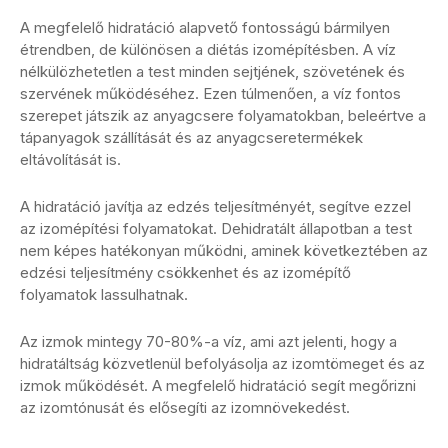
A megfelelő hidratáció alapvető fontosságú bármilyen
étrendben, de különösen a diétás izomépítésben. A víz
nélkülözhetetlen a test minden sejtjének, szövetének és
szervének működéséhez. Ezen túlmenően, a víz fontos
szerepet játszik az anyagcsere folyamatokban, beleértve a
tápanyagok szállítását és az anyagcseretermékek
eltávolítását is.
A hidratáció javítja az edzés teljesítményét, segítve ezzel
az izomépítési folyamatokat. Dehidratált állapotban a test
nem képes hatékonyan működni, aminek következtében az
edzési teljesítmény csökkenhet és az izomépítő
folyamatok lassulhatnak.
Az izmok mintegy 70-80%-a víz, ami azt jelenti, hogy a
hidratáltság közvetlenül befolyásolja az izomtömeget és az
izmok működését. A megfelelő hidratáció segít megőrizni
az izomtónusát és elősegíti az izomnövekedést.