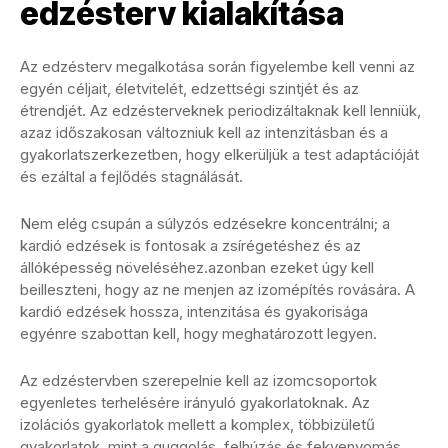
edzésterv kialakítása
Az edzésterv megalkotása során figyelembe kell venni az
egyén céljait, életvitelét, edzettségi szintjét és az
étrendjét. Az edzésterveknek periodizáltaknak kell lenniük,
azaz időszakosan változniuk kell az intenzitásban és a
gyakorlatszerkezetben, hogy elkerüljük a test adaptációját
és ezáltal a fejlődés stagnálását.
Nem elég csupán a súlyzós edzésekre koncentrálni; a
kardió edzések is fontosak a zsírégetéshez és az
állóképesség növeléséhez.azonban ezeket úgy kell
beilleszteni, hogy az ne menjen az izomépítés rovására. A
kardió edzések hossza, intenzitása és gyakorisága
egyénre szabottan kell, hogy meghatározott legyen.
Az edzéstervben szerepelnie kell az izomcsoportok
egyenletes terhelésére irányuló gyakorlatoknak. Az
izolációs gyakorlatok mellett a komplex, többizületű
gyakorlatok, mint a guggolás, felhúzás és fekvenyomás,