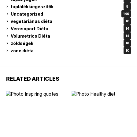
táplálékkiegészítők
8
Uncategorized
149
vegetáriánus diéta
10
Vércsoport Diéta
14
Volumetrics Diéta
14
zöldségek
18
zone diéta
10
RELATED ARTICLES