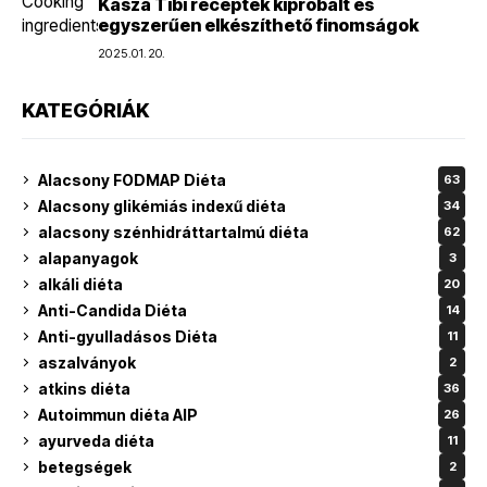
Kasza Tibi receptek kipróbált és
egyszerűen elkészíthető finomságok
2025.01.20.
KATEGÓRIÁK
Alacsony FODMAP Diéta
63
Alacsony glikémiás indexű diéta
34
alacsony szénhidráttartalmú diéta
62
alapanyagok
3
alkáli diéta
20
Anti-Candida Diéta
14
Anti-gyulladásos Diéta
11
aszalványok
2
atkins diéta
36
Autoimmun diéta AIP
26
ayurveda diéta
11
betegségek
2