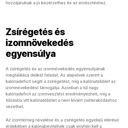
hozzájárulnak a jó közérzethez és az emésztéshez.
Zsírégetés és
izomnövekedés
egyensúlya
A zsírégetés és az izomnövekedés egyensúlyának
megtalálása delikát feladat. Az alapelvek szerint a
kalóriadeficit segíti a zsírégetést, míg a kalóriatöbblet az
izomnövekedést támogatja. Azonban a túl nagy
kalóriadeficit az izomvesztést eredményezheti, míg a
túlzásba vitt kalóriatöbblet a nem kívánt zsírlerakódáshoz
vezethet.
Az izomtömeg növelése és a zsírégetés egyidejű elérése
érdekében a kalóriabevitelnek csak enyhén kell a