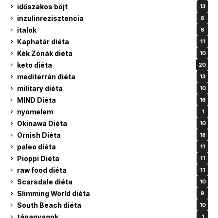
időszakos böjt
13
inzulinrezisztencia
8
italok
6
Kaphatár diéta
11
Kék Zónák diéta
10
keto diéta
20
mediterrán diéta
13
military diéta
10
MIND Diéta
16
nyomelem
1
Okinawa Diéta
10
Ornish Diéta
18
paleo diéta
11
Pioppi Diéta
11
raw food diéta
11
Scarsdale diéta
10
Slimming World diéta
9
South Beach diéta
10
tápanyagok
1