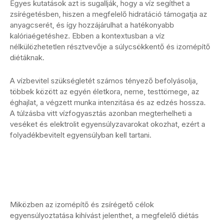
Egyes kutatások azt is sugallják, hogy a víz segíthet a
zsírégetésben, hiszen a megfelelő hidratáció támogatja az
anyagcserét, és így hozzájárulhat a hatékonyabb
kalóriaégetéshez. Ebben a kontextusban a víz
nélkülözhetetlen résztvevője a súlycsökkentő és izomépítő
diétáknak.
A vízbevitel szükségletét számos tényező befolyásolja,
többek között az egyén életkora, neme, testtömege, az
éghajlat, a végzett munka intenzitása és az edzés hossza.
A túlzásba vitt vízfogyasztás azonban megterhelheti a
veséket és elektrolit egyensúlyzavarokat okozhat, ezért a
folyadékbevitelt egyensúlyban kell tartani.
Miközben az izomépítő és zsírégető célok
egyensúlyoztatása kihívást jelenthet, a megfelelő diétás