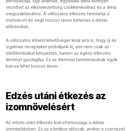
befolyásolja. Egy unalmas, egyoldalú diéta könnyen
vezethet az elkötelezettség csökkenéséhez és a diéta
megszakításához. A változatos étkezés fenntartja a
motivációt és segít hosszú távon betartani a diétás
előírásokat.
A változatos étrend lehetőséget kínál arra is, hogy új és
izgalmas recepteket próbáljunk ki, ami nem csak az
ízlelőbimbókat kényezteti, hanem az egész étkezési
élményt gazdagítja. Ez az életmód fenntartásának egyik
kulcsa lehet hosszú távon.
Edzés utáni étkezés az
izomnövelésért
Az edzés utáni étkezés kulcsfontosságú a diétás
izomépítésben. Ez az a kritikus időszak, amikor a szervezet