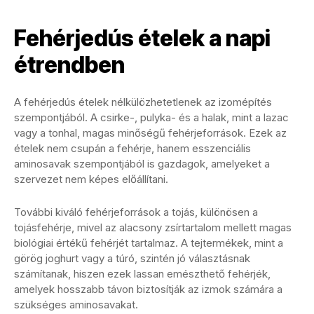
Fehérjedús ételek a napi
étrendben
A fehérjedús ételek nélkülözhetetlenek az izomépítés
szempontjából. A csirke-, pulyka- és a halak, mint a lazac
vagy a tonhal, magas minőségű fehérjeforrások. Ezek az
ételek nem csupán a fehérje, hanem esszenciális
aminosavak szempontjából is gazdagok, amelyeket a
szervezet nem képes előállítani.
További kiváló fehérjeforrások a tojás, különösen a
tojásfehérje, mivel az alacsony zsírtartalom mellett magas
biológiai értékű fehérjét tartalmaz. A tejtermékek, mint a
görög joghurt vagy a túró, szintén jó választásnak
számítanak, hiszen ezek lassan emészthető fehérjék,
amelyek hosszabb távon biztosítják az izmok számára a
szükséges aminosavakat.