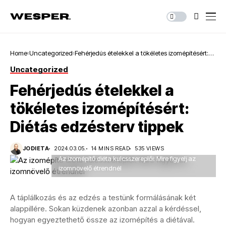
Home
Uncategorized
Fehérjedús ételekkel a tökéletes izomépítésért:
Diétás edzésterv tippek
Uncategorized
Fehérjedús ételekkel a
tökéletes izomépítésért:
Diétás edzésterv tippek
JODIETA
2024.03.05.
14 MINS READ
535 VIEWS
Az izomépítő diéta kulcsszereplői: Mire figyelj az
izomnövelő étrendnél
A táplálkozás és az edzés a testünk formálásának két
alappillére. Sokan küzdenek azonban azzal a kérdéssel,
hogyan egyeztethető össze az izomépítés a diétával.