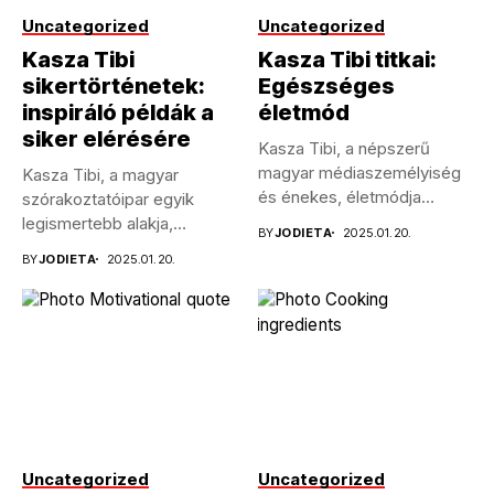
Uncategorized
Uncategorized
Kasza Tibi
Kasza Tibi titkai:
sikertörténetek:
Egészséges
inspiráló példák a
életmód
siker elérésére
Kasza Tibi, a népszerű
magyar médiaszemélyiség
Kasza Tibi, a magyar
és énekes, életmódja
szórakoztatóipar egyik
példaértékű sokak
legismertebb alakja,
BY
JODIETA
2025.01.20.
számára....
pályafutása során számos
BY
JODIETA
2025.01.20.
kihívással...
Uncategorized
Uncategorized