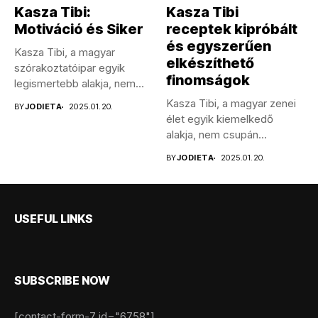
Kasza Tibi:
Kasza Tibi
Motiváció és Siker
receptek kipróbált
és egyszerűen
Kasza Tibi, a magyar
elkészíthető
szórakoztatóipar egyik
finomságok
legismertebb alakja, nem
csupán énekesként,
Kasza Tibi, a magyar zenei
BY
JODIETA
2025.01.20.
hanem...
élet egyik kiemelkedő
alakja, nem csupán
tehetséges...
BY
JODIETA
2025.01.20.
USEFUL LINKS
SUBSCRIBE NOW
[contact-form-7 id="6758"]