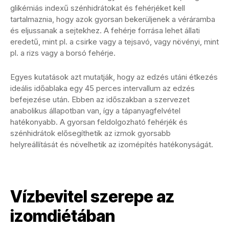
glikémiás indexű szénhidrátokat és fehérjéket kell
tartalmaznia, hogy azok gyorsan bekerüljenek a véráramba
és eljussanak a sejtekhez. A fehérje forrása lehet állati
eredetű, mint pl. a csirke vagy a tejsavó, vagy növényi, mint
pl. a rizs vagy a borsó fehérje.
Egyes kutatások azt mutatják, hogy az edzés utáni étkezés
ideális időablaka egy 45 perces intervallum az edzés
befejezése után. Ebben az időszakban a szervezet
anabolikus állapotban van, így a tápanyagfelvétel
hatékonyabb. A gyorsan feldolgozható fehérjék és
szénhidrátok elősegíthetik az izmok gyorsabb
helyreállítását és növelhetik az izomépítés hatékonyságát.
Vízbevitel szerepe az
izomdiétában