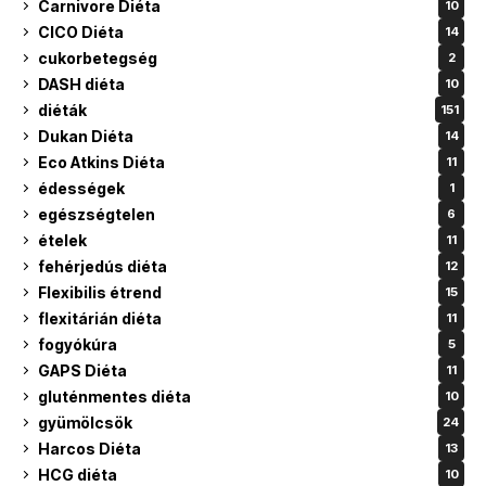
Carnivore Diéta
10
CICO Diéta
14
cukorbetegség
2
DASH diéta
10
diéták
151
Dukan Diéta
14
Eco Atkins Diéta
11
édességek
1
egészségtelen
6
ételek
11
fehérjedús diéta
12
Flexibilis étrend
15
flexitárián diéta
11
fogyókúra
5
GAPS Diéta
11
gluténmentes diéta
10
gyümölcsök
24
Harcos Diéta
13
HCG diéta
10