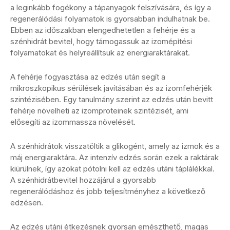
a leginkább fogékony a tápanyagok felszívására, és így a
regenerálódási folyamatok is gyorsabban indulhatnak be.
Ebben az időszakban elengedhetetlen a fehérje és a
szénhidrát bevitel, hogy támogassuk az izomépítési
folyamatokat és helyreállítsuk az energiaraktárakat.
A fehérje fogyasztása az edzés után segít a
mikroszkopikus sérülések javításában és az izomfehérjék
szintézisében. Egy tanulmány szerint az edzés után bevitt
fehérje növelheti az izomproteinek szintézisét, ami
elősegíti az izommassza növelését.
A szénhidrátok visszatöltik a glikogént, amely az izmok és a
máj energiaraktára. Az intenzív edzés során ezek a raktárak
kiürülnek, így azokat pótolni kell az edzés utáni táplálékkal.
A szénhidrátbevitel hozzájárul a gyorsabb
regenerálódáshoz és jobb teljesítményhez a következő
edzésen.
Az edzés utáni étkezésnek gyorsan emészthető, magas