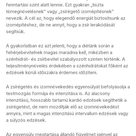
fenntartási szint alatt lennie. Ezt gyakran „tiszta
tömegnövelésnek” vagy „zsírégető izomépítésnek”
nevezik. A cél az, hogy elegendő energiát biztosítsunk az
izomépítéshez, de ne annyit, hogy a zsír lerakódását
segítsük.
A gyakorlatban ez azt jelenti, hogy a diétánk során a
fehérjebevitelnek magas maradnia kell, miközben a
szénhidrát- és zsírbevitel szabályozott szinten történik. A
teljesítménynövelés érdekében a szénhidrátokat főként az
edzések körüli időszakra érdemes időzíteni.
A zsírégetés és izomnövekedés egyensúlyát befolyásolja a
testmozgás formája és intenzitása is. Az alacsony
intenzitású, hosszabb tartamú kardió edzések segíthetik a
zsírégetést, de nem mozdítják elő az izomnövekedést
annyira, mint a magas intenzitású intervallum edzések vagy
a súlyzós edzések.
Az egyensúly megtartása állandó figyelmet igényel az