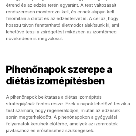
étrend és az edzés terén egyaránt. A test változásait
rendszeresen monitorozni kell, és ennek alapján kell
finomítani a diétát és az edzéstervet is. A cél az, hogy
hosszú távon fenntartható életmódot alakítsunk ki, ami
lehetővé teszi a zsírégetést miközben az izomtömeg
növekedése is megvalósul.
Pihenőnapok szerepe a
diétás izomépítésben
A pihenőnapok beiktatása a diétás izomépítés
stratégiájának fontos része. Ezek a napok lehetővé teszik a
test számára, hogy regenerálódjon, miután az edzések
során megterhelődött. A pihenőnapokon a gyógyulási
folyamatok kerülnek előtérbe, amelyek az izomrostok
javításához és erősítéséhez szükségesek.