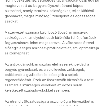
izomnövekedéshez szükséges tápanyagokat csak egy jól
megtervezett és kiegyensúlyozott étrend képes
biztosítani, amely tartalmaz zöldségeket, teljes kiőrlésű
gabonákat, magas minőségű fehérjéket és egészséges
zsírokat.
A szervezet számára különböző típusú aminosavak
szükségesek, amelyeket csak különféle fehérjeforrások
fogyasztásával lehet megszerezni. A változatos étrend
elősegíti a teljes aminosavprofil bevitelét, ami optimalizálja
az izomépítést.
Az antioxidánsokban gazdag élelmiszerek, például a
bogyós gyümölcsök és a zöld leveles zöldségek,
csökkentik a gyulladást és elősegítik a sejtek
regenerálódását. Ezek az összetevők biztosítják a test
számára a szükséges védelmet az edzés során
keletkezett szabadgyökökkel szemben.
Az étrend változatossága a pszichológiai tényezőket is