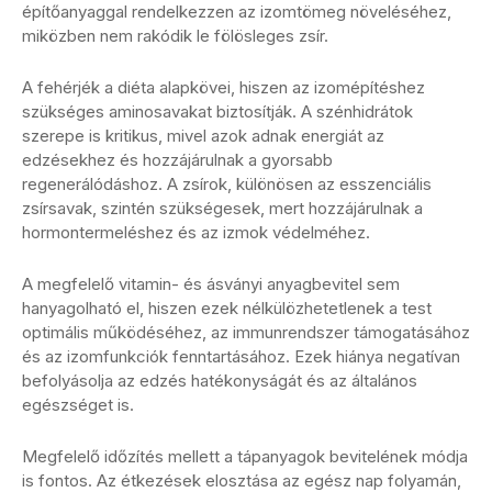
építőanyaggal rendelkezzen az izomtömeg növeléséhez,
miközben nem rakódik le fölösleges zsír.
A fehérjék a diéta alapkövei, hiszen az izomépítéshez
szükséges aminosavakat biztosítják. A szénhidrátok
szerepe is kritikus, mivel azok adnak energiát az
edzésekhez és hozzájárulnak a gyorsabb
regenerálódáshoz. A zsírok, különösen az esszenciális
zsírsavak, szintén szükségesek, mert hozzájárulnak a
hormontermeléshez és az izmok védelméhez.
A megfelelő vitamin- és ásványi anyagbevitel sem
hanyagolható el, hiszen ezek nélkülözhetetlenek a test
optimális működéséhez, az immunrendszer támogatásához
és az izomfunkciók fenntartásához. Ezek hiánya negatívan
befolyásolja az edzés hatékonyságát és az általános
egészséget is.
Megfelelő időzítés mellett a tápanyagok bevitelének módja
is fontos. Az étkezések elosztása az egész nap folyamán,