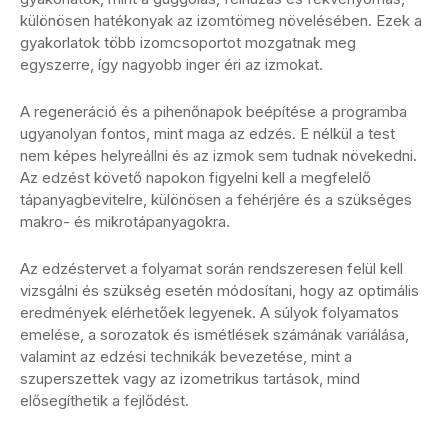
különösen hatékonyak az izomtömeg növelésében. Ezek a
gyakorlatok több izomcsoportot mozgatnak meg
egyszerre, így nagyobb inger éri az izmokat.
A regeneráció és a pihenőnapok beépítése a programba
ugyanolyan fontos, mint maga az edzés. E nélkül a test
nem képes helyreállni és az izmok sem tudnak növekedni.
Az edzést követő napokon figyelni kell a megfelelő
tápanyagbevitelre, különösen a fehérjére és a szükséges
makro- és mikrotápanyagokra.
Az edzéstervet a folyamat során rendszeresen felül kell
vizsgálni és szükség esetén módosítani, hogy az optimális
eredmények elérhetőek legyenek. A súlyok folyamatos
emelése, a sorozatok és ismétlések számának variálása,
valamint az edzési technikák bevezetése, mint a
szuperszettek vagy az izometrikus tartások, mind
elősegíthetik a fejlődést.