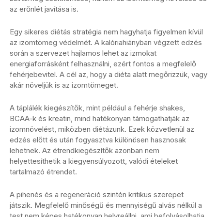
az erőnlét javítása is.
Egy sikeres diétás stratégia nem hagyhatja figyelmen kívül
az izomtömeg védelmét. A kalóriahiányban végzett edzés
során a szervezet hajlamos lehet az izmokat
energiaforrásként felhasználni, ezért fontos a megfelelő
fehérjebevitel. A cél az, hogy a diéta alatt megőrizzük, vagy
akár növeljük is az izomtömeget.
A táplálék kiegészítők, mint például a fehérje shakes,
BCAA-k és kreatin, mind hatékonyan támogathatják az
izomnövelést, miközben diétázunk. Ezek közvetlenül az
edzés előtt és után fogyasztva különösen hasznosak
lehetnek. Az étrendkiegészítők azonban nem
helyettesíthetik a kiegyensúlyozott, valódi ételeket
tartalmazó étrendet.
A pihenés és a regeneráció szintén kritikus szerepet
játszik. Megfelelő minőségű és mennyiségű alvás nélkül a
test nem képes hatékonyan helyreállni, ami befolyásolhatja