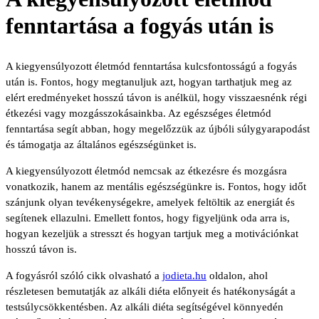
fenntartása a fogyás után is
A kiegyensúlyozott életmód fenntartása kulcsfontosságú a fogyás
után is. Fontos, hogy megtanuljuk azt, hogyan tarthatjuk meg az
elért eredményeket hosszú távon is anélkül, hogy visszaesnénk régi
étkezési vagy mozgásszokásainkba. Az egészséges életmód
fenntartása segít abban, hogy megelőzzük az újbóli súlygyarapodást
és támogatja az általános egészségünket is.
A kiegyensúlyozott életmód nemcsak az étkezésre és mozgásra
vonatkozik, hanem az mentális egészségünkre is. Fontos, hogy időt
szánjunk olyan tevékenységekre, amelyek feltöltik az energiát és
segítenek ellazulni. Emellett fontos, hogy figyeljünk oda arra is,
hogyan kezeljük a stresszt és hogyan tartjuk meg a motivációnkat
hosszú távon is.
A fogyásról szóló cikk olvasható a
jodieta.hu
oldalon, ahol
részletesen bemutatják az alkáli diéta előnyeit és hatékonyságát a
testsúlycsökkentésben. Az alkáli diéta segítségével könnyedén