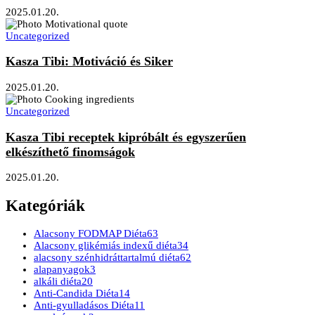
2025.01.20.
Uncategorized
Kasza Tibi: Motiváció és Siker
2025.01.20.
Uncategorized
Kasza Tibi receptek kipróbált és egyszerűen
elkészíthető finomságok
2025.01.20.
Kategóriák
Alacsony FODMAP Diéta
63
Alacsony glikémiás indexű diéta
34
alacsony szénhidráttartalmú diéta
62
alapanyagok
3
alkáli diéta
20
Anti-Candida Diéta
14
Anti-gyulladásos Diéta
11