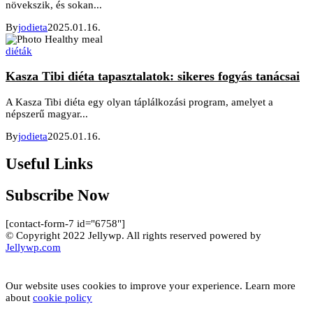
növekszik, és sokan...
By
jodieta
2025.01.16.
diéták
Kasza Tibi diéta tapasztalatok: sikeres fogyás tanácsai
A Kasza Tibi diéta egy olyan táplálkozási program, amelyet a
népszerű magyar...
By
jodieta
2025.01.16.
Useful Links
Subscribe Now
[contact-form-7 id="6758"]
© Copyright 2022 Jellywp. All rights reserved powered by
Jellywp.com
Our website uses cookies to improve your experience. Learn more
about
cookie policy