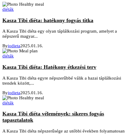
diéták
Kasza Tibi diéta: hatékony fogyás titka
A Kasza Tibi diéta egy olyan táplálkozási program, amelyet a
népszerű magyar...
By
jodieta
2025.01.16.
diéták
Kasza Tibi diéta: Hatékony étkezési terv
A Kasza Tibi diéta egyre népszerűbbé válik a hazai táplálkozási
trendek között,...
By
jodieta
2025.01.16.
diéták
Kasza Tibi diéta vélemények: sikeres fogyás
tapasztalatok
A Kasza Tibi diéta népszerűsége az utóbbi években folyamatosan