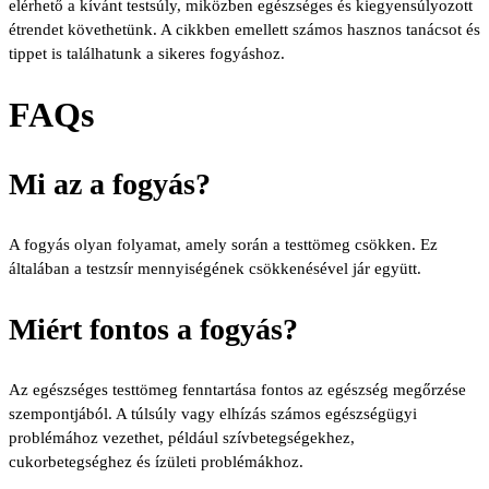
elérhető a kívánt testsúly, miközben egészséges és kiegyensúlyozott
étrendet követhetünk. A cikkben emellett számos hasznos tanácsot és
tippet is találhatunk a sikeres fogyáshoz.
FAQs
Mi az a fogyás?
A fogyás olyan folyamat, amely során a testtömeg csökken. Ez
általában a testzsír mennyiségének csökkenésével jár együtt.
Miért fontos a fogyás?
Az egészséges testtömeg fenntartása fontos az egészség megőrzése
szempontjából. A túlsúly vagy elhízás számos egészségügyi
problémához vezethet, például szívbetegségekhez,
cukorbetegséghez és ízületi problémákhoz.