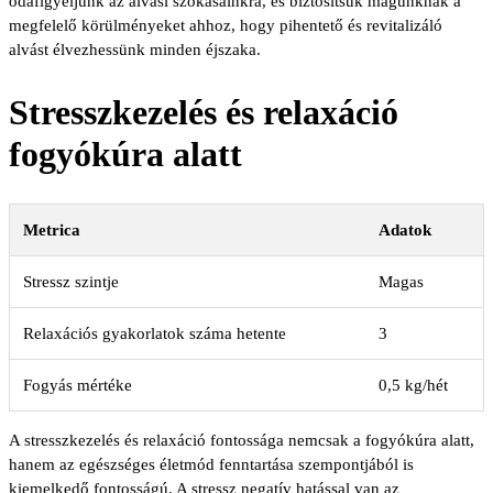
odafigyeljünk az alvási szokásainkra, és biztosítsuk magunknak a
megfelelő körülményeket ahhoz, hogy pihentető és revitalizáló
alvást élvezhessünk minden éjszaka.
Stresszkezelés és relaxáció
fogyókúra alatt
Metrica
Adatok
Stressz szintje
Magas
Relaxációs gyakorlatok száma hetente
3
Fogyás mértéke
0,5 kg/hét
A stresszkezelés és relaxáció fontossága nemcsak a fogyókúra alatt,
hanem az egészséges életmód fenntartása szempontjából is
kiemelkedő fontosságú. A stressz negatív hatással van az