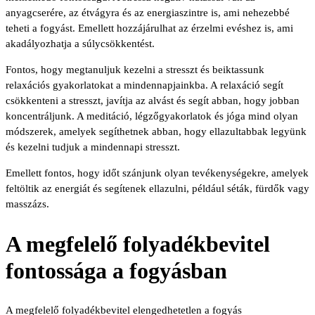
anyagcserére, az étvágyra és az energiaszintre is, ami nehezebbé
teheti a fogyást. Emellett hozzájárulhat az érzelmi evéshez is, ami
akadályozhatja a súlycsökkentést.
Fontos, hogy megtanuljuk kezelni a stresszt és beiktassunk
relaxációs gyakorlatokat a mindennapjainkba. A relaxáció segít
csökkenteni a stresszt, javítja az alvást és segít abban, hogy jobban
koncentráljunk. A meditáció, légzőgyakorlatok és jóga mind olyan
módszerek, amelyek segíthetnek abban, hogy ellazultabbak legyünk
és kezelni tudjuk a mindennapi stresszt.
Emellett fontos, hogy időt szánjunk olyan tevékenységekre, amelyek
feltöltik az energiát és segítenek ellazulni, például séták, fürdők vagy
masszázs.
A megfelelő folyadékbevitel
fontossága a fogyásban
A megfelelő folyadékbevitel elengedhetetlen a fogyás