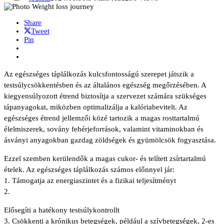
Share
Tweet
Pin
Az egészséges táplálkozás kulcsfontosságú szerepet játszik a
testsúlycsökkentésben és az általános egészség megőrzésében. A
kiegyensúlyozott étrend biztosítja a szervezet számára szükséges
tápanyagokat, miközben optimalizálja a kalóriabevitelt. Az
egészséges étrend jellemzői közé tartozik a magas rosttartalmú
élelmiszerek, sovány fehérjeforrások, valamint vitaminokban és
ásványi anyagokban gazdag zöldségek és gyümölcsök fogyasztása.
Ezzel szemben kerülendők a magas cukor- és telített zsírtartalmú
ételek. Az egészséges táplálkozás számos előnnyel jár:
1. Támogatja az energiaszintet és a fizikai teljesítményt
2.
Elősegíti a hatékony testsúlykontrollt
3. Csökkenti a krónikus betegségek, például a szívbetegségek, 2-es