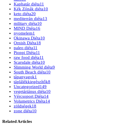
Kaphatár diéta
11
Kék Zónák diéta
10
keto diéta
20
mediterrán diéta
13
military diéta
10
MIND Diéta
16
nyomelem
1
Okinawa Diéta
10
Ornish Diéta
18
paleo diéta
11
Pioppi Diéta
11
raw food diéta
11
Scarsdale diéta
10
Slimming World diéta
9
South Beach diéta
10
tápanyagok
1
táplálékkiegészítők
8
Uncategorized
149
vegetáriánus diéta
10
Vércsoport Diéta
14
Volumetrics Diéta
14
zöldségek
18
zone diéta
10
Related Articles