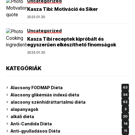
Uncategorized
Kasza Tibi: Motiváció és Siker
2025.01.20.
Uncategorized
Kasza Tibi receptek kipróbált és
egyszerűen elkészíthető finomságok
2025.01.20.
KATEGÓRIÁK
Alacsony FODMAP Diéta
63
Alacsony glikémiás indexű diéta
34
alacsony szénhidráttartalmú diéta
62
alapanyagok
3
alkáli diéta
20
Anti-Candida Diéta
14
Anti-gyulladásos Diéta
11