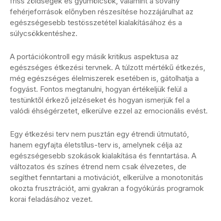
friss zöldségek és gyümölcsök, valamint a sovány
fehérjeforrások előnyben részesítése hozzájárulhat az
egészségesebb testösszetétel kialakításához és a
súlycsökkentéshez.
A portációkontroll egy másik kritikus aspektusa az
egészséges étkezési tervnek. A túlzott mértékű étkezés,
még egészséges élelmiszerek esetében is, gátolhatja a
fogyást. Fontos megtanulni, hogyan értékeljük felül a
testünktől érkező jelzéseket és hogyan ismerjük fel a
valódi éhségérzetet, elkerülve ezzel az emocionális evést.
Egy étkezési terv nem pusztán egy étrendi útmutató,
hanem egyfajta életstílus-terv is, amelynek célja az
egészségesebb szokások kialakítása és fenntartása. A
változatos és színes étrend nem csak élvezetes, de
segíthet fenntartani a motivációt, elkerülve a monotonitás
okozta frusztrációt, ami gyakran a fogyókúrás programok
korai feladásához vezet.