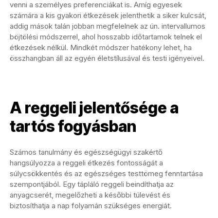
venni a személyes preferenciákat is. Amíg egyesek
számára a kis gyakori étkezések jelenthetik a siker kulcsát,
addig mások talán jobban megfelelnek az ún. intervallumos
böjtölési módszerrel, ahol hosszabb időtartamok telnek el
étkezések nélkül. Mindkét módszer hatékony lehet, ha
összhangban áll az egyén életstílusával és testi igényeivel.
A reggeli jelentősége a
tartós fogyásban
Számos tanulmány és egészségügyi szakértő
hangsúlyozza a reggeli étkezés fontosságát a
súlycsökkentés és az egészséges testtömeg fenntartása
szempontjából. Egy tápláló reggeli beindíthatja az
anyagcserét, megelőzheti a későbbi túlevést és
biztosíthatja a nap folyamán szükséges energiát.