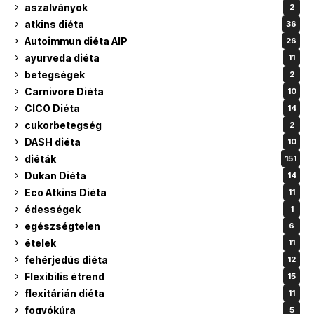
aszalványok
2
atkins diéta
36
Autoimmun diéta AIP
26
ayurveda diéta
11
betegségek
2
Carnivore Diéta
10
CICO Diéta
14
cukorbetegség
2
DASH diéta
10
diéták
151
Dukan Diéta
14
Eco Atkins Diéta
11
édességek
1
egészségtelen
6
ételek
11
fehérjedús diéta
12
Flexibilis étrend
15
flexitárián diéta
11
fogyókúra
5