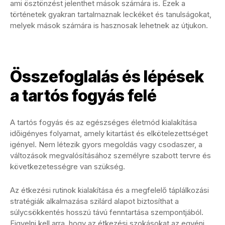
ami ösztönzést jelenthet mások számára is. Ezek a
történetek gyakran tartalmaznak leckéket és tanulságokat,
melyek mások számára is hasznosak lehetnek az útjukon.
Összefoglalás és lépések
a tartós fogyás felé
A tartós fogyás és az egészséges életmód kialakítása
időigényes folyamat, amely kitartást és elkötelezettséget
igényel. Nem létezik gyors megoldás vagy csodaszer, a
változások megvalósításához személyre szabott tervre és
következetességre van szükség.
Az étkezési rutinok kialakítása és a megfelelő táplálkozási
stratégiák alkalmazása szilárd alapot biztosíthat a
súlycsökkentés hosszú távú fenntartása szempontjából.
Figyelni kell arra, hogy az étkezési szokásokat az egyéni