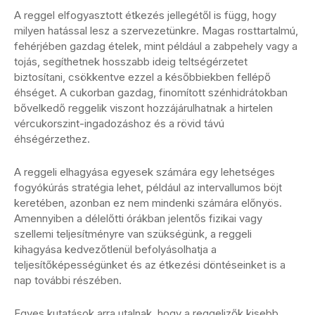
A reggel elfogyasztott étkezés jellegétől is függ, hogy
milyen hatással lesz a szervezetünkre. Magas rosttartalmú,
fehérjében gazdag ételek, mint például a zabpehely vagy a
tojás, segíthetnek hosszabb ideig teltségérzetet
biztosítani, csökkentve ezzel a későbbiekben fellépő
éhséget. A cukorban gazdag, finomított szénhidrátokban
bővelkedő reggelik viszont hozzájárulhatnak a hirtelen
vércukorszint-ingadozáshoz és a rövid távú
éhségérzethez.
A reggeli elhagyása egyesek számára egy lehetséges
fogyókúrás stratégia lehet, például az intervallumos böjt
keretében, azonban ez nem mindenki számára előnyös.
Amennyiben a délelőtti órákban jelentős fizikai vagy
szellemi teljesítményre van szükségünk, a reggeli
kihagyása kedvezőtlenül befolyásolhatja a
teljesítőképességünket és az étkezési döntéseinket is a
nap további részében.
Egyes kutatások arra utalnak, hogy a reggelizők kisebb