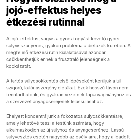
jojó-effektus helyes
étkezési rutinnal
A jojó-effektus, vagyis a gyors fogyást követő gyors
súlyvisszanyerés, gyakori probléma a diétázók körében. A
megfelelő étkezési rutin kialakításával azonban
csökkenthetjük ennek a frusztráló jelenségnek a
kockázatát.
A tartós súlycsökkentés első lépéseként kerüljük a túl
szigorú, kalóriaszegény diétákat. Ezek hosszú távon nem
fenntarthatóak, és gyakran vezetnek tápanyaghiányhoz és
a szervezet anyagcseréjének lelassulásához.
Ehelyett koncentráljunk a fokozatos súlycsökkentésre,
amely lehetővé teszi a testünk számára, hogy
alkalmazkodjon az új súlyhoz és anyagcseréhez. Lassú
súlyvesztés esetén nagyobb az esély arra, hogy a leadott