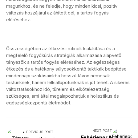
magunkhoz, és ne feledje, hogy minden kicsi, pozitív
változás hozzájárul az áhított cél, a tartós fogyás
eléréséhez.
Összességében az étkezési rutinok kialakítása és a
megfelelő fogyókúrás stratégiák alkalmazása alapvető
tényezők a tartós fogyás eléréséhez. Az egészséges
étkezés és a hatékony súlycsökkentő taktikák beépítése
mindennapi szokásainkba hosszú távon nemcsak
testünknek, hanem lelkiállapotunknak is jót tehet. A sikeres
változtatásokhoz idő, türelem és elkötelezettség
szükséges, ami által megalapozhatjuk a holisztikus és
egészségközpontú életmódot.
NEXT POST
PREVIOUS POST
Fehérjepor &