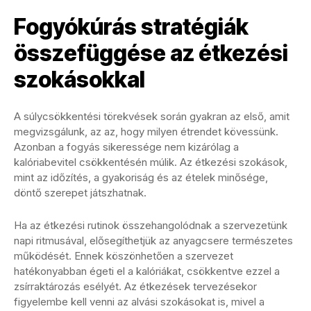
Fogyókúrás stratégiák
összefüggése az étkezési
szokásokkal
A súlycsökkentési törekvések során gyakran az első, amit
megvizsgálunk, az az, hogy milyen étrendet kövessünk.
Azonban a fogyás sikeressége nem kizárólag a
kalóriabevitel csökkentésén múlik. Az étkezési szokások,
mint az időzítés, a gyakoriság és az ételek minősége,
döntő szerepet játszhatnak.
Ha az étkezési rutinok összehangolódnak a szervezetünk
napi ritmusával, elősegíthetjük az anyagcsere természetes
működését. Ennek köszönhetően a szervezet
hatékonyabban égeti el a kalóriákat, csökkentve ezzel a
zsírraktározás esélyét. Az étkezések tervezésekor
figyelembe kell venni az alvási szokásokat is, mivel a