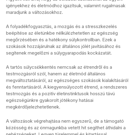
igényekhez és életmódhoz igazítsuk, valamint rugalmasak
maradjunk a változásokhoz.
A folyadékfogyasztás, a mozgás és a stresszkezelés
beépítése az életünkbe nélkülözhetetlen az egészség
megőrzésében és a hatékony súlykontrollban. Ezek a
szokások hozzájárulnak az általános jólét javításához és
segítenek megelőzni a súlygyarapodás kockázatát.
A tartós súlycsökkentés nemcsak az étrendről és a
testmozgásról szól, hanem az életmód általános
megváltoztatásáról, az egészséges szokások kialakításáról
és fenntartásáról. A kiegyensúlyozott étrend, a rendszeres
testmozgás és a pozitív életinstinktusok hosszú távú
egészségünkre gyakorolt jótékony hatásai
megkérdőjelezhetetlenek.
A változások végrehajtása nem egyszerű, de a támogató
közösség és az önmagunkba vetett hit segíthet áthidalni a
nehézségeket. Legyen türelemmel és kitartással