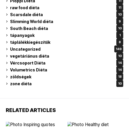
Pioppi Diéta
11
raw food diéta
11
Scarsdale diéta
10
Slimming World diéta
9
South Beach diéta
10
tápanyagok
1
táplálékkiegészítők
8
Uncategorized
149
vegetáriánus diéta
10
Vércsoport Diéta
14
Volumetrics Diéta
14
zöldségek
18
zone diéta
10
RELATED ARTICLES