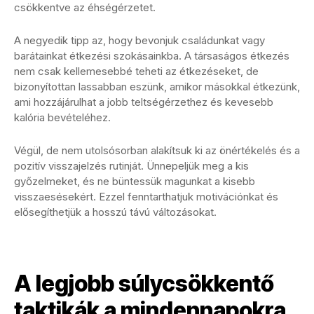
csökkentve az éhségérzetet.
A negyedik tipp az, hogy bevonjuk családunkat vagy
barátainkat étkezési szokásainkba. A társaságos étkezés
nem csak kellemesebbé teheti az étkezéseket, de
bizonyítottan lassabban eszünk, amikor másokkal étkezünk,
ami hozzájárulhat a jobb teltségérzethez és kevesebb
kalória bevételéhez.
Végül, de nem utolsósorban alakítsuk ki az önértékelés és a
pozitív visszajelzés rutinját. Ünnepeljük meg a kis
győzelmeket, és ne büntessük magunkat a kisebb
visszaesésekért. Ezzel fenntarthatjuk motivációnkat és
elősegíthetjük a hosszú távú változásokat.
A legjobb súlycsökkentő
taktikák a mindennapokra