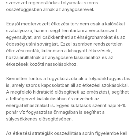
szervezet regenerálódási folyamatai szoros
összefüggésben állnak az anyagcserével.
Egy jól megtervezett étkezési terv nem csak a kalóriákat
szabályozza, hanem segít fenntartani a vércukorszint
egyensúlyát, ami csökkentheti az éhségrohamokat és az
édesség utáni sóvárgást. Ezzel szemben rendszertelen
étkezési minták, különösen a kihagyott étkezések,
hozzájárulhatnak az anyagcsere lassulásához és az
étkezések közötti nassolásokhoz.
Kiemelten fontos a fogyókúrázóknak a folyadékfogyasztás
is, amely szoros kapcsolatban áll az étkezési szokásokkal.
A megfelelő hidratáció elősegítheti az emésztést, segíthet
a teltségérzet kialakulásában és növelheti az
energiafelhasználást is. Egyes kutatások szerint napi 8-10
pohár víz fogyasztása önmagában is segíthet a
súlycsökkenés elősegítésében.
Az étkezési stratégiák összeállítása során figyelembe kell