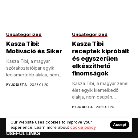
Uncategorized
Uncategorized
Kasza Tibi:
Kasza Tibi
Motiváció és Siker
receptek kipróbált
és egyszerűen
Kasza Tibi, a magyar
elkészíthető
szórakoztatóipar egyik
finomságok
legismertebb alakja, nem
csupán énekesként,
Kasza Tibi, a magyar zenei
BY
JODIETA
2025.01.20.
hanem...
élet egyik kiemelkedő
alakja, nem csupán
tehetséges...
BY
JODIETA
2025.01.20.
Our website uses cookies to improve your
Accept
experience. Learn more about
cookie policy
USEFUL LINKS