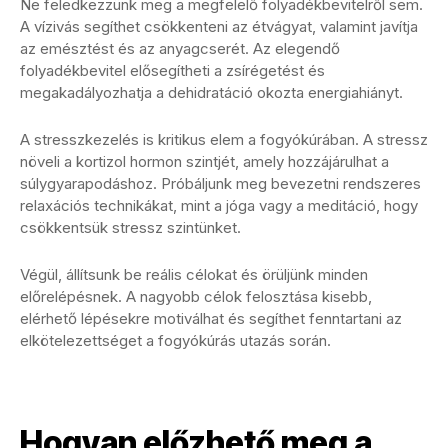
Ne feledkezzünk meg a megfelelő folyadékbevitelről sem.
A vízivás segíthet csökkenteni az étvágyat, valamint javítja
az emésztést és az anyagcserét. Az elegendő
folyadékbevitel elősegítheti a zsírégetést és
megakadályozhatja a dehidratáció okozta energiahiányt.
A stresszkezelés is kritikus elem a fogyókúrában. A stressz
növeli a kortizol hormon szintjét, amely hozzájárulhat a
súlygyarapodáshoz. Próbáljunk meg bevezetni rendszeres
relaxációs technikákat, mint a jóga vagy a meditáció, hogy
csökkentsük stressz szintünket.
Végül, állítsunk be reális célokat és örüljünk minden
előrelépésnek. A nagyobb célok felosztása kisebb,
elérhető lépésekre motiválhat és segíthet fenntartani az
elkötelezettséget a fogyókúrás utazás során.
Hogyan előzhető meg a