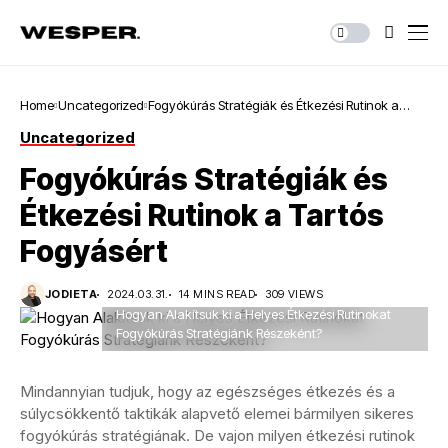
Home
Uncategorized
Fogyókúrás Stratégiák és Étkezési Rutinok a
Tartós Fogyásért
Uncategorized
Fogyókúrás Stratégiák és
Étkezési Rutinok a Tartós
Fogyásért
JODIETA
2024.03.31.
14 MINS READ
309 VIEWS
Hogyan Alakítsuk ki a Helyes Étkezési Rutinokat
Fogyókúrás Stratégiánk Részeként?
Mindannyian tudjuk, hogy az egészséges étkezés és a
súlycsökkentő taktikák alapvető elemei bármilyen sikeres
fogyókúrás stratégiának. De vajon milyen étkezési rutinok