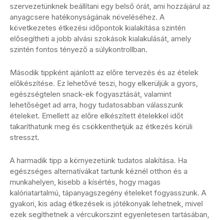
szervezetünknek beállítani egy belső órát, ami hozzájárul az
anyagcsere hatékonyságának növeléséhez. A
következetes étkezési időpontok kialakítása szintén
elősegítheti a jobb alvási szokások kialakulását, amely
szintén fontos tényező a súlykontrollban.
Második tippként ajánlott az előre tervezés és az ételek
előkészítése. Ez lehetővé teszi, hogy elkerüljük a gyors,
egészségtelen snack-ek fogyasztását, valamint
lehetőséget ad arra, hogy tudatosabban válasszunk
ételeket. Emellett az előre elkészített ételekkel időt
takaríthatunk meg és csökkenthetjük az étkezés körüli
stresszt.
A harmadik tipp a környezetünk tudatos alakítása. Ha
egészséges alternatívákat tartunk kéznél otthon és a
munkahelyen, kisebb a kísértés, hogy magas
kalóriatartalmú, tápanyagszegény ételeket fogyasszunk. A
gyakori, kis adag étkezések is jótékonyak lehetnek, mivel
ezek segíthetnek a vércukorszint egyenletesen tartásában,