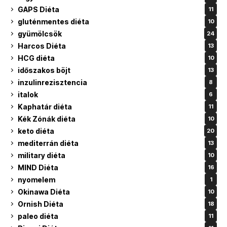
GAPS Diéta
11
gluténmentes diéta
10
gyümölcsök
24
Harcos Diéta
13
HCG diéta
10
időszakos böjt
13
inzulinrezisztencia
8
italok
6
Kaphatár diéta
11
Kék Zónák diéta
10
keto diéta
20
mediterrán diéta
13
military diéta
10
MIND Diéta
16
nyomelem
1
Okinawa Diéta
10
Ornish Diéta
18
paleo diéta
11