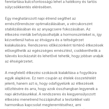
fenntartása kulcsfontosságú lehet a hatékony és tartós
súlycsökkentés elérésében.
Egy meghatározott napi étrend segíthet az
emésztőrendszer optimalizálásában, a vércukorszint
stabilizálásában és az anyagcsere fokozásában. Az
étkezési minták befolyásolhatják a hormonszinteket is, így
közvetlenül hatva az étvágyra és a teltségérzet
kialakulására. Rendszeres időközönként történő étkezések
elősegíthetik az egészséges emésztést, csökkenthetik a
túlevés kockázatát és lehetővé tehetik, hogy jobban uraljuk
az éhségérzetet.
A megfelelő étkezési szokások kialakítása a fogyókúra
egyik alapköve. Ez nem csupán az ételek összetételét
jelenti, hanem azt is, hogy odafigyelünk az étkezések
időzítésére és arra, hogy azok összhangban legyenek a
napi aktivitásunkkal. A rendszeres és kiegyensúlyozott
étkezési menetrend hozzájárulhat a testünkkel való
harmonikus kapcsolat megteremtéséhez, ami