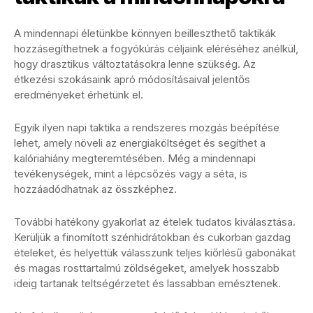
A mindennapi életünkbe könnyen beilleszthető taktikák
hozzásegíthetnek a fogyókúrás céljaink eléréséhez anélkül,
hogy drasztikus változtatásokra lenne szükség. Az
étkezési szokásaink apró módosításaival jelentős
eredményeket érhetünk el.
Egyik ilyen napi taktika a rendszeres mozgás beépítése
lehet, amely növeli az energiaköltséget és segíthet a
kalóriahiány megteremtésében. Még a mindennapi
tevékenységek, mint a lépcsőzés vagy a séta, is
hozzáadódhatnak az összképhez.
További hatékony gyakorlat az ételek tudatos kiválasztása.
Kerüljük a finomított szénhidrátokban és cukorban gazdag
ételeket, és helyettük válasszunk teljes kiőrlésű gabonákat
és magas rosttartalmú zöldségeket, amelyek hosszabb
ideig tartanak teltségérzetet és lassabban emésztenek.