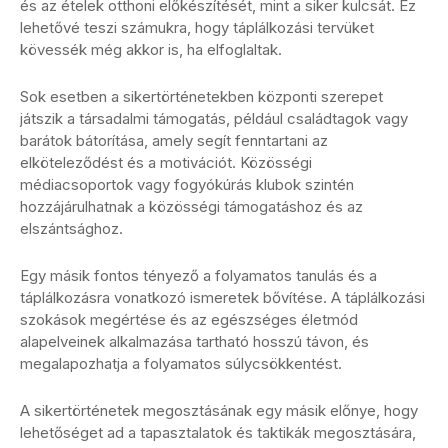
és az ételek otthoni előkészítését, mint a siker kulcsát. Ez
lehetővé teszi számukra, hogy táplálkozási tervüket
kövessék még akkor is, ha elfoglaltak.
Sok esetben a sikertörténetekben központi szerepet
játszik a társadalmi támogatás, például családtagok vagy
barátok bátorítása, amely segít fenntartani az
elköteleződést és a motivációt. Közösségi
médiacsoportok vagy fogyókúrás klubok szintén
hozzájárulhatnak a közösségi támogatáshoz és az
elszántsághoz.
Egy másik fontos tényező a folyamatos tanulás és a
táplálkozásra vonatkozó ismeretek bővítése. A táplálkozási
szokások megértése és az egészséges életmód
alapelveinek alkalmazása tartható hosszú távon, és
megalapozhatja a folyamatos súlycsökkentést.
A sikertörténetek megosztásának egy másik előnye, hogy
lehetőséget ad a tapasztalatok és taktikák megosztására,