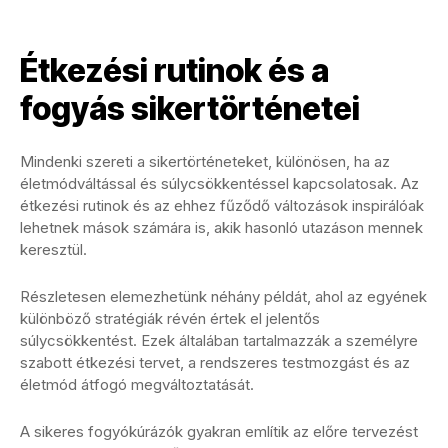
Étkezési rutinok és a
fogyás sikertörténetei
Mindenki szereti a sikertörténeteket, különösen, ha az
életmódváltással és súlycsökkentéssel kapcsolatosak. Az
étkezési rutinok és az ehhez fűződő változások inspirálóak
lehetnek mások számára is, akik hasonló utazáson mennek
keresztül.
Részletesen elemezhetünk néhány példát, ahol az egyének
különböző stratégiák révén értek el jelentős
súlycsökkentést. Ezek általában tartalmazzák a személyre
szabott étkezési tervet, a rendszeres testmozgást és az
életmód átfogó megváltoztatását.
A sikeres fogyókúrázók gyakran említik az előre tervezést