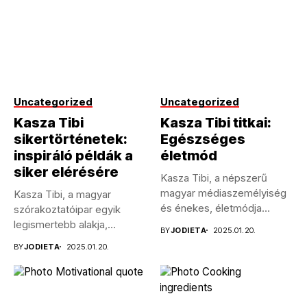
Uncategorized
Uncategorized
Kasza Tibi
Kasza Tibi titkai:
sikertörténetek:
Egészséges
inspiráló példák a
életmód
siker elérésére
Kasza Tibi, a népszerű
magyar médiaszemélyiség
Kasza Tibi, a magyar
és énekes, életmódja
szórakoztatóipar egyik
példaértékű sokak
legismertebb alakja,
BY
JODIETA
2025.01.20.
számára....
pályafutása során számos
BY
JODIETA
2025.01.20.
kihívással...