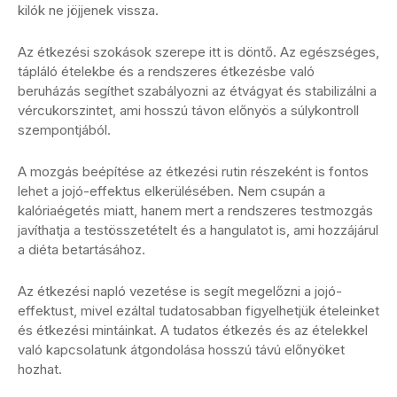
kilók ne jöjjenek vissza.
Az étkezési szokások szerepe itt is döntő. Az egészséges,
tápláló ételekbe és a rendszeres étkezésbe való
beruházás segíthet szabályozni az étvágyat és stabilizálni a
vércukorszintet, ami hosszú távon előnyös a súlykontroll
szempontjából.
A mozgás beépítése az étkezési rutin részeként is fontos
lehet a jojó-effektus elkerülésében. Nem csupán a
kalóriaégetés miatt, hanem mert a rendszeres testmozgás
javíthatja a testösszetételt és a hangulatot is, ami hozzájárul
a diéta betartásához.
Az étkezési napló vezetése is segít megelőzni a jojó-
effektust, mivel ezáltal tudatosabban figyelhetjük ételeinket
és étkezési mintáinkat. A tudatos étkezés és az ételekkel
való kapcsolatunk átgondolása hosszú távú előnyöket
hozhat.