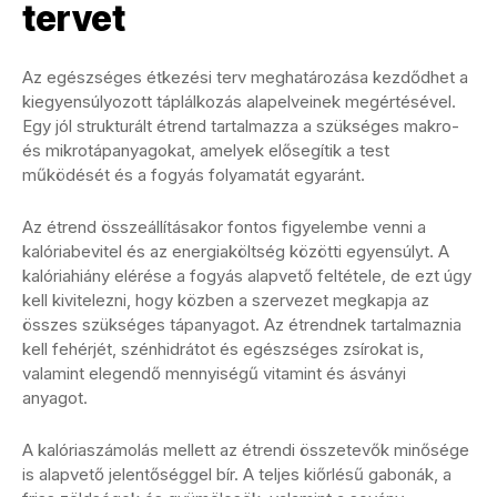
tervet
Az egészséges étkezési terv meghatározása kezdődhet a
kiegyensúlyozott táplálkozás alapelveinek megértésével.
Egy jól strukturált étrend tartalmazza a szükséges makro-
és mikrotápanyagokat, amelyek elősegítik a test
működését és a fogyás folyamatát egyaránt.
Az étrend összeállításakor fontos figyelembe venni a
kalóriabevitel és az energiaköltség közötti egyensúlyt. A
kalóriahiány elérése a fogyás alapvető feltétele, de ezt úgy
kell kivitelezni, hogy közben a szervezet megkapja az
összes szükséges tápanyagot. Az étrendnek tartalmaznia
kell fehérjét, szénhidrátot és egészséges zsírokat is,
valamint elegendő mennyiségű vitamint és ásványi
anyagot.
A kalóriaszámolás mellett az étrendi összetevők minősége
is alapvető jelentőséggel bír. A teljes kiőrlésű gabonák, a