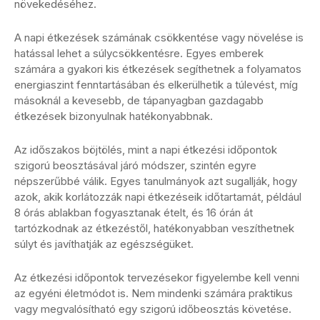
növekedéséhez.
A napi étkezések számának csökkentése vagy növelése is
hatással lehet a súlycsökkentésre. Egyes emberek
számára a gyakori kis étkezések segíthetnek a folyamatos
energiaszint fenntartásában és elkerülhetik a túlevést, míg
másoknál a kevesebb, de tápanyagban gazdagabb
étkezések bizonyulnak hatékonyabbnak.
Az időszakos böjtölés, mint a napi étkezési időpontok
szigorú beosztásával járó módszer, szintén egyre
népszerűbbé válik. Egyes tanulmányok azt sugallják, hogy
azok, akik korlátozzák napi étkezéseik időtartamát, például
8 órás ablakban fogyasztanak ételt, és 16 órán át
tartózkodnak az étkezéstől, hatékonyabban veszíthetnek
súlyt és javíthatják az egészségüket.
Az étkezési időpontok tervezésekor figyelembe kell venni
az egyéni életmódot is. Nem mindenki számára praktikus
vagy megvalósítható egy szigorú időbeosztás követése.