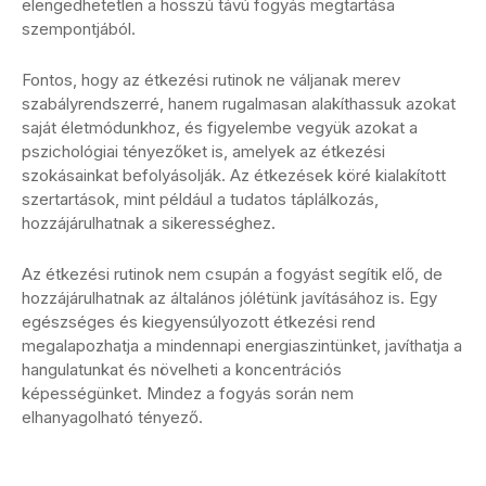
elengedhetetlen a hosszú távú fogyás megtartása
szempontjából.
Fontos, hogy az étkezési rutinok ne váljanak merev
szabályrendszerré, hanem rugalmasan alakíthassuk azokat
saját életmódunkhoz, és figyelembe vegyük azokat a
pszichológiai tényezőket is, amelyek az étkezési
szokásainkat befolyásolják. Az étkezések köré kialakított
szertartások, mint például a tudatos táplálkozás,
hozzájárulhatnak a sikerességhez.
Az étkezési rutinok nem csupán a fogyást segítik elő, de
hozzájárulhatnak az általános jólétünk javításához is. Egy
egészséges és kiegyensúlyozott étkezési rend
megalapozhatja a mindennapi energiaszintünket, javíthatja a
hangulatunkat és növelheti a koncentrációs
képességünket. Mindez a fogyás során nem
elhanyagolható tényező.