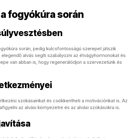
 a fogyókúra során
 súlyvesztésben
ogyókúra során, pedig kulcsfontosságú szerepet játszik
z elegendő alvás segíti szabályozni az étvágyhormonokat és
erepe van abban is, hogy regenerálódjon a szervezetünk és
vetkezményei
étkezési szokásainkat és csökkentheti a motivációnkat is. Az
igyelni az alvási környezetre és az alvási szokásokra is.
javítása