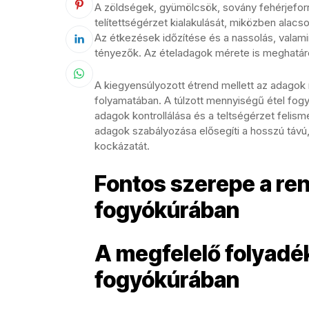
A zöldségek, gyümölcsök, sovány fehérjeforrá
telítettségérzet kialakulását, miközben alacs
Az étkezések időzítése és a nassolás, valami
tényezők. Az ételadagok mérete is meghatár
A kiegyensúlyozott étrend mellett az adagok
folyamatában. A túlzott mennyiségű étel fogy
adagok kontrollálása és a teltségérzet felis
adagok szabályozása elősegíti a hosszú távú,
kockázatát.
Fontos szerepe a re
fogyókúrában
A megfelelő folyadé
fogyókúrában