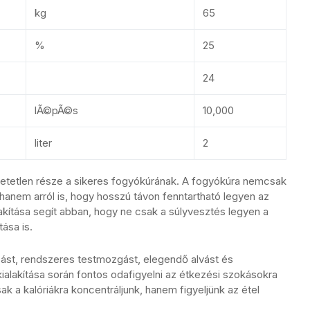
kg
65
%
25
24
lÃ©pÃ©s
10,000
liter
2
etetlen része a sikeres fogyókúrának. A fogyókúra nemcsak
t, hanem arról is, hogy hosszú távon fenntartható legyen az
kítása segít abban, hogy ne csak a súlyvesztés legyen a
tása is.
ást, rendszeres testmozgást, elegendő alvást és
alakítása során fontos odafigyelni az étkezési szokásokra
ak a kalóriákra koncentráljunk, hanem figyeljünk az étel