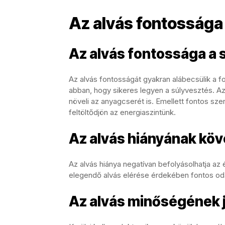
Az alvás fontossága
Az alvás fontossága a
Az alvás fontosságát gyakran alábecsülik a f
abban, hogy sikeres legyen a súlyvesztés. A
növeli az anyagcserét is. Emellett fontos sz
feltöltődjön az energiaszintünk.
Az alvás hiányának kö
Az alvás hiánya negatívan befolyásolhatja az 
elegendő alvás elérése érdekében fontos odaf
Az alvás minőségének 