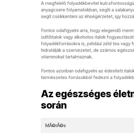
A megfelelő folyadékbevitel kulcsfontosságú 
anyagcsere folyamatokban, segíti a salakanyag
segít csökkenteni az éhségérzetet, így hozzáj
Fontos odafigyelni arra, hogy elegendő menny
üdítőitalok vagy alkoholos italok fogyasztását
folyadékforrásokra is, például zöld tea vagy
hidratálják a szervezetet, de számos egészség
vitaminokat tartalmaznak.
Fontos azonban odafigyelni az édesített italo
természetes forrásokból fedezni a folyadékbe
Az egészséges életm
során
MÃ©rÃ©s