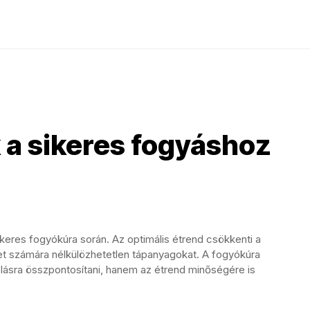
 a sikeres fogyáshoz
keres fogyókúra során. Az optimális étrend csökkenti a
ezet számára nélkülözhetetlen tápanyagokat. A fogyókúra
lásra összpontosítani, hanem az étrend minőségére is