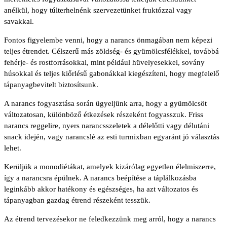
anélkül, hogy túlterhelnénk szervezetünket fruktózzal vagy
savakkal.
Fontos figyelembe venni, hogy a narancs önmagában nem képezi
teljes étrendet. Célszerű más zöldség- és gyümölcsfélékkel, továbbá
fehérje- és rostforrásokkal, mint például hüvelyesekkel, sovány
húsokkal és teljes kiőrlésű gabonákkal kiegészíteni, hogy megfelelő
tápanyagbevitelt biztosítsunk.
A narancs fogyasztása során ügyeljünk arra, hogy a gyümölcsöt
változatosan, különböző étkezések részeként fogyasszuk. Friss
narancs reggelire, nyers narancsszeletek a délelőtti vagy délutáni
snack idején, vagy narancslé az esti turmixban egyaránt jó választás
lehet.
Kerüljük a monodiétákat, amelyek kizárólag egyetlen élelmiszerre,
így a narancsra épülnek. A narancs beépítése a táplálkozásba
leginkább akkor hatékony és egészséges, ha azt változatos és
tápanyagban gazdag étrend részeként tesszük.
Az étrend tervezésekor ne feledkezzünk meg arról, hogy a narancs