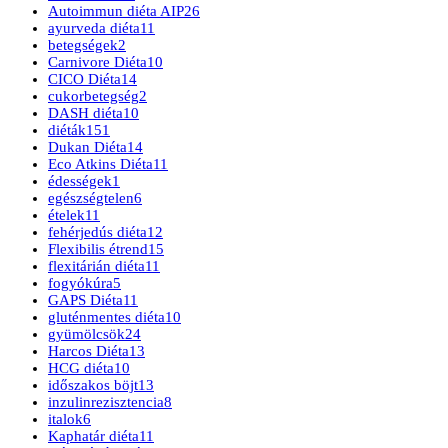
Autoimmun diéta AIP
26
ayurveda diéta
11
betegségek
2
Carnivore Diéta
10
CICO Diéta
14
cukorbetegség
2
DASH diéta
10
diéták
151
Dukan Diéta
14
Eco Atkins Diéta
11
édességek
1
egészségtelen
6
ételek
11
fehérjedús diéta
12
Flexibilis étrend
15
flexitárián diéta
11
fogyókúra
5
GAPS Diéta
11
gluténmentes diéta
10
gyümölcsök
24
Harcos Diéta
13
HCG diéta
10
időszakos böjt
13
inzulinrezisztencia
8
italok
6
Kaphatár diéta
11