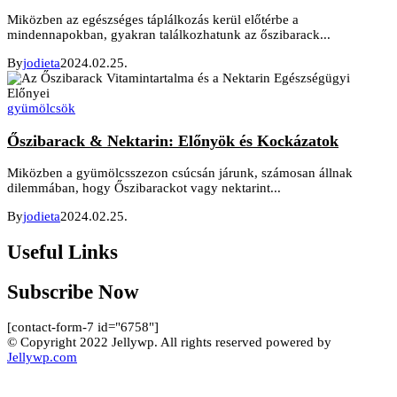
Miközben az egészséges táplálkozás kerül előtérbe a
mindennapokban, gyakran találkozhatunk az őszibarack...
By
jodieta
2024.02.25.
gyümölcsök
Őszibarack & Nektarin: Előnyök és Kockázatok
Miközben a gyümölcsszezon csúcsán járunk, számosan állnak
dilemmában, hogy Őszibarackot vagy nektarint...
By
jodieta
2024.02.25.
Useful Links
Subscribe Now
[contact-form-7 id="6758"]
© Copyright 2022 Jellywp. All rights reserved powered by
Jellywp.com