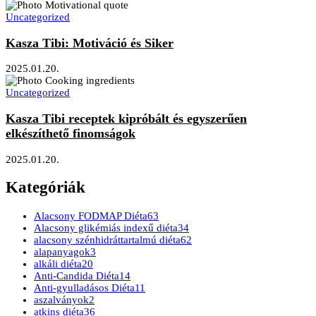
Uncategorized
Kasza Tibi: Motiváció és Siker
2025.01.20.
Uncategorized
Kasza Tibi receptek kipróbált és egyszerűen
elkészíthető finomságok
2025.01.20.
Kategóriák
Alacsony FODMAP Diéta
63
Alacsony glikémiás indexű diéta
34
alacsony szénhidráttartalmú diéta
62
alapanyagok
3
alkáli diéta
20
Anti-Candida Diéta
14
Anti-gyulladásos Diéta
11
aszalványok
2
atkins diéta
36