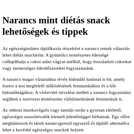
Narancs mint diétás snack
lehetőségek és tippek
Az egészségtudatos táplálkozás részeként a narancs remek választás
lehet diétás snackként. A gyümölcs természetes édessége
csillapíthatja a cukor utáni vágyat anélkül, hogy hozzáadott cukrokat
vagy mesterséges édesítőszereket fogyasztanánk.
A narancs magas víztartalma révén hidratáló hatással is bír, amely
fontos a test megfelelő működésének fenntartásához és a bőr
hidratáltságához. A vízbevitel növelése mellett a narancs fogyasztása
segítheti a szervezet természetes vízháztartásának fenntartását is.
Az otthoni munkavégzés vagy tanulás során a gyorsan elérhető,
egészséges nassolnivalók kiemelt jelentőséggel bírhatnak. Egy előre
meghámozott és tárolt narancsgerezd egyszerű és tápláló alternatíva
lehet a kevésbé egészséges snackek helyett.