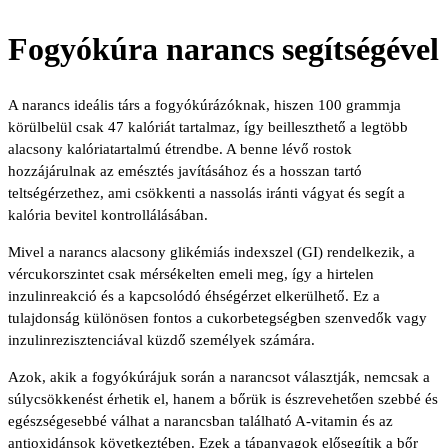
Fogyókúra narancs segítségével
A narancs ideális társ a fogyókúrázóknak, hiszen 100 grammja
körülbelül csak 47 kalóriát tartalmaz, így beilleszthető a legtöbb
alacsony kalóriatartalmú étrendbe. A benne lévő rostok
hozzájárulnak az emésztés javításához és a hosszan tartó
teltségérzethez, ami csökkenti a nassolás iránti vágyat és segít a
kalória bevitel kontrollálásában.
Mivel a narancs alacsony glikémiás indexszel (GI) rendelkezik, a
vércukorszintet csak mérsékelten emeli meg, így a hirtelen
inzulinreakció és a kapcsolódó éhségérzet elkerülhető. Ez a
tulajdonság különösen fontos a cukorbetegségben szenvedők vagy
inzulinrezisztenciával küzdő személyek számára.
Azok, akik a fogyókúrájuk során a narancsot választják, nemcsak a
súlycsökkenést érhetik el, hanem a bőrük is észrevehetően szebbé és
egészségesebbé válhat a narancsban található A-vitamin és az
antioxidánsok következtében. Ezek a tápanyagok elősegítik a bőr