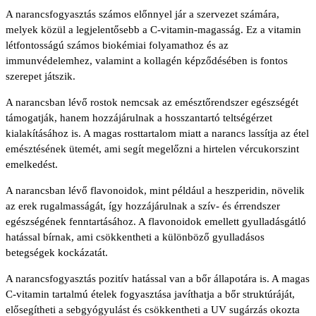
A narancsfogyasztás számos előnnyel jár a szervezet számára,
melyek közül a legjelentősebb a C-vitamin-magasság. Ez a vitamin
létfontosságú számos biokémiai folyamathoz és az
immunvédelemhez, valamint a kollagén képződésében is fontos
szerepet játszik.
A narancsban lévő rostok nemcsak az emésztőrendszer egészségét
támogatják, hanem hozzájárulnak a hosszantartó teltségérzet
kialakításához is. A magas rosttartalom miatt a narancs lassítja az étel
emésztésének ütemét, ami segít megelőzni a hirtelen vércukorszint
emelkedést.
A narancsban lévő flavonoidok, mint például a heszperidin, növelik
az erek rugalmasságát, így hozzájárulnak a szív- és érrendszer
egészségének fenntartásához. A flavonoidok emellett gyulladásgátló
hatással bírnak, ami csökkentheti a különböző gyulladásos
betegségek kockázatát.
A narancsfogyasztás pozitív hatással van a bőr állapotára is. A magas
C-vitamin tartalmú ételek fogyasztása javíthatja a bőr struktúráját,
elősegítheti a sebgyógyulást és csökkentheti a UV sugárzás okozta