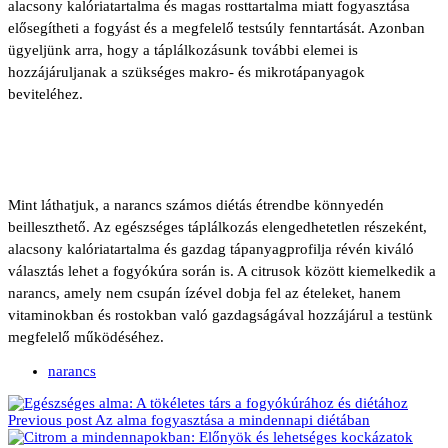
alacsony kalóriatartalma és magas rosttartalma miatt fogyasztása
elősegítheti a fogyást és a megfelelő testsúly fenntartását. Azonban
ügyeljünk arra, hogy a táplálkozásunk további elemei is
hozzájáruljanak a szükséges makro- és mikrotápanyagok
beviteléhez.
Mint láthatjuk, a narancs számos diétás étrendbe könnyedén
beilleszthető. Az egészséges táplálkozás elengedhetetlen részeként,
alacsony kalóriatartalma és gazdag tápanyagprofilja révén kiváló
választás lehet a fogyókúra során is. A citrusok között kiemelkedik a
narancs, amely nem csupán ízével dobja fel az ételeket, hanem
vitaminokban és rostokban való gazdagságával hozzájárul a testünk
megfelelő működéséhez.
narancs
Previous post
Az alma fogyasztása a mindennapi diétában