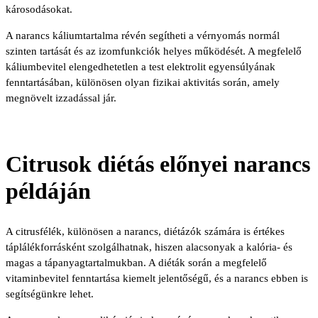
károsodásokat.
A narancs káliumtartalma révén segítheti a vérnyomás normál
szinten tartását és az izomfunkciók helyes működését. A megfelelő
káliumbevitel elengedhetetlen a test elektrolit egyensúlyának
fenntartásában, különösen olyan fizikai aktivitás során, amely
megnövelt izzadással jár.
Citrusok diétás előnyei narancs
példáján
A citrusfélék, különösen a narancs, diétázók számára is értékes
táplálékforrásként szolgálhatnak, hiszen alacsonyak a kalória- és
magas a tápanyagtartalmukban. A diéták során a megfelelő
vitaminbevitel fenntartása kiemelt jelentőségű, és a narancs ebben is
segítségünkre lehet.