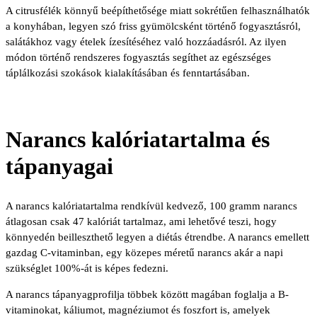
A citrusfélék könnyű beépíthetősége miatt sokrétűen felhasználhatók
a konyhában, legyen szó friss gyümölcsként történő fogyasztásról,
salátákhoz vagy ételek ízesítéséhez való hozzáadásról. Az ilyen
módon történő rendszeres fogyasztás segíthet az egészséges
táplálkozási szokások kialakításában és fenntartásában.
Narancs kalóriatartalma és
tápanyagai
A narancs kalóriatartalma rendkívül kedvező, 100 gramm narancs
átlagosan csak 47 kalóriát tartalmaz, ami lehetővé teszi, hogy
könnyedén beilleszthető legyen a diétás étrendbe. A narancs emellett
gazdag C-vitaminban, egy közepes méretű narancs akár a napi
szükséglet 100%-át is képes fedezni.
A narancs tápanyagprofilja többek között magában foglalja a B-
vitaminokat, káliumot, magnéziumot és foszfort is, amelyek