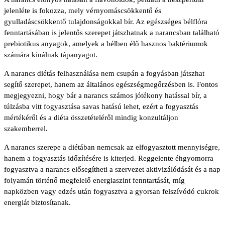
jelenléte is fokozza, mely vérnyomáscsökkentő és
gyulladáscsökkentő tulajdonságokkal bír. Az egészséges bélflóra
fenntartásában is jelentős szerepet játszhatnak a narancsban található
prebiotikus anyagok, amelyek a bélben élő hasznos baktériumok
számára kínálnak tápanyagot.
A narancs diétás felhasználása nem csupán a fogyásban játszhat
segítő szerepet, hanem az általános egészségmegőrzésben is. Fontos
megjegyezni, hogy bár a narancs számos jótékony hatással bír, a
túlzásba vitt fogyasztása savas hatású lehet, ezért a fogyasztás
mértékéről és a diéta összetételéről mindig konzultáljon
szakemberrel.
A narancs szerepe a diétában nemcsak az elfogyasztott mennyiségre,
hanem a fogyasztás időzítésére is kiterjed. Reggelente éhgyomorra
fogyasztva a narancs elősegítheti a szervezet aktivizálódását és a nap
folyamán történő megfelelő energiaszint fenntartását, míg
napközben vagy edzés után fogyasztva a gyorsan felszívódó cukrok
energiát biztosítanak.