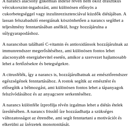
A narancs alacsony glikémiás indexe révén nem okoz drasztikus
vércukorszint-ingadozást, ami különösen előnyös a
cukorbetegséggel vagy inzulinrezisztenciával küzdők diétájában. A
lassan felszabaduló energiának köszönhetően a narancs segíthet a
teljesítmény fenntartásában anélkül, hogy hozzájárulna a
súlygyarapodáshoz.
A narancsban található C-vitamin és antioxidánsok hozzájárulnak az
immunrendszer megerősítéséhez, ami különösen fontos lehet
alacsonyabb energiabevitel esetén, amikor a szervezet hajlamosabb
lehet a fertőzésekre és betegségekre.
A citrusfélék, így a narancs is, hozzájárulhatnak az emésztőrendszer
egészségének fenntartásához. A rostok segítik az emésztést és
elősegítik a bélmozgást, ami különösen fontos lehet a tápanyagok
felszívódásához és az anyagcsere serkentéséhez.
A narancs különféle ízprofilja révén izgalmas lehet a diétás ételek
ízesítésében. A narancs frissítő íze hozzáadhatja a szükséges
változatosságot az étrendbe, ami segít fenntartani a motivációt és
elkerülni az ízérzetek monotonitását.