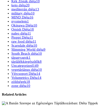
Kék Zónák diéta
10
keto diéta
20
mediterrán diéta
13
military diéta
10
MIND Diéta
16
nyomelem
1
Okinawa Diéta
10
Ornish Diéta
18
paleo diéta
11
Pioppi Diéta
11
raw food diéta
11
Scarsdale diéta
10
Slimming World diéta
9
South Beach diéta
10
tápanyagok
1
táplálékkiegészítők
8
Uncategorized
149
vegetáriánus diéta
10
Vércsoport Diéta
14
Volumetrics Diéta
14
zöldségek
18
zone diéta
10
Related Articles