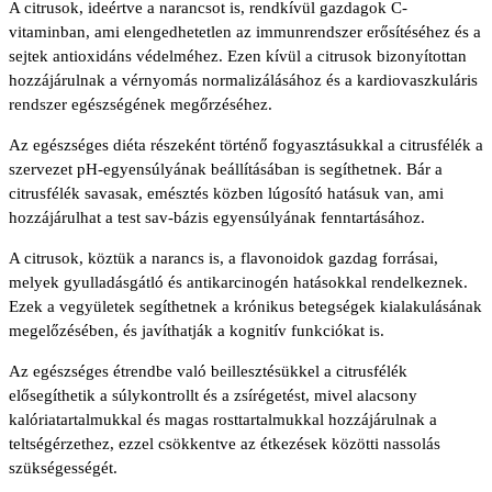
A citrusok, ideértve a narancsot is, rendkívül gazdagok C-
vitaminban, ami elengedhetetlen az immunrendszer erősítéséhez és a
sejtek antioxidáns védelméhez. Ezen kívül a citrusok bizonyítottan
hozzájárulnak a vérnyomás normalizálásához és a kardiovaszkuláris
rendszer egészségének megőrzéséhez.
Az egészséges diéta részeként történő fogyasztásukkal a citrusfélék a
szervezet pH-egyensúlyának beállításában is segíthetnek. Bár a
citrusfélék savasak, emésztés közben lúgosító hatásuk van, ami
hozzájárulhat a test sav-bázis egyensúlyának fenntartásához.
A citrusok, köztük a narancs is, a flavonoidok gazdag forrásai,
melyek gyulladásgátló és antikarcinogén hatásokkal rendelkeznek.
Ezek a vegyületek segíthetnek a krónikus betegségek kialakulásának
megelőzésében, és javíthatják a kognitív funkciókat is.
Az egészséges étrendbe való beillesztésükkel a citrusfélék
elősegíthetik a súlykontrollt és a zsírégetést, mivel alacsony
kalóriatartalmukkal és magas rosttartalmukkal hozzájárulnak a
teltségérzethez, ezzel csökkentve az étkezések közötti nassolás
szükségességét.