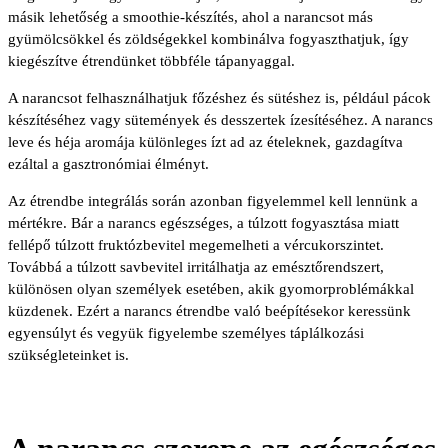
másik lehetőség a smoothie-készítés, ahol a narancsot más
gyümölcsökkel és zöldségekkel kombinálva fogyaszthatjuk, így
kiegészítve étrendünket többféle tápanyaggal.
A narancsot felhasználhatjuk főzéshez és sütéshez is, például pácok
készítéséhez vagy sütemények és desszertek ízesítéséhez. A narancs
leve és héja aromája különleges ízt ad az ételeknek, gazdagítva
ezáltal a gasztronómiai élményt.
Az étrendbe integrálás során azonban figyelemmel kell lennünk a
mértékre. Bár a narancs egészséges, a túlzott fogyasztása miatt
fellépő túlzott fruktózbevitel megemelheti a vércukorszintet.
Továbbá a túlzott savbevitel irritálhatja az emésztőrendszert,
különösen olyan személyek esetében, akik gyomorproblémákkal
küzdenek. Ezért a narancs étrendbe való beépítésekor keressünk
egyensúlyt és vegyük figyelembe személyes táplálkozási
szükségleteinket is.