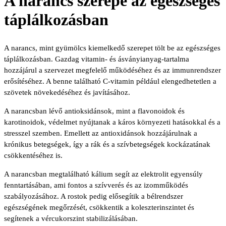
A narancs szerepe az egészséges
táplálkozásban
A narancs, mint gyümölcs kiemelkedő szerepet tölt be az egészséges
táplálkozásban. Gazdag vitamin- és ásványianyag-tartalma
hozzájárul a szervezet megfelelő működéséhez és az immunrendszer
erősítéséhez. A benne található C-vitamin például elengedhetetlen a
szövetek növekedéséhez és javításához.
A narancsban lévő antioksidánsok, mint a flavonoidok és
karotinoidok, védelmet nyújtanak a káros környezeti hatásokkal és a
stresszel szemben. Emellett az antioxidánsok hozzájárulnak a
krónikus betegségek, így a rák és a szívbetegségek kockázatának
csökkentéséhez is.
A narancsban megtalálható kálium segít az elektrolit egyensúly
fenntartásában, ami fontos a szívverés és az izomműködés
szabályozásához. A rostok pedig elősegítik a bélrendszer
egészségének megőrzését, csökkentik a koleszterinszintet és
segítenek a vércukorszint stabilizálásában.