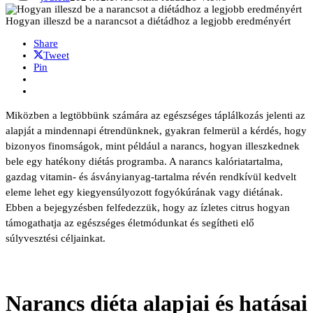
Hogyan illeszd be a narancsot a diétádhoz a legjobb eredményért
Share
Tweet
Pin
Miközben a legtöbbünk számára az egészséges táplálkozás jelenti az
alapját a mindennapi étrendünknek, gyakran felmerül a kérdés, hogy
bizonyos finomságok, mint például a narancs, hogyan illeszkednek
bele egy hatékony diétás programba. A narancs kalóriatartalma,
gazdag vitamin- és ásványianyag-tartalma révén rendkívül kedvelt
eleme lehet egy kiegyensúlyozott fogyókúrának vagy diétának.
Ebben a bejegyzésben felfedezzük, hogy az ízletes citrus hogyan
támogathatja az egészséges életmódunkat és segítheti elő
súlyvesztési céljainkat.
Narancs diéta alapjai és hatásai