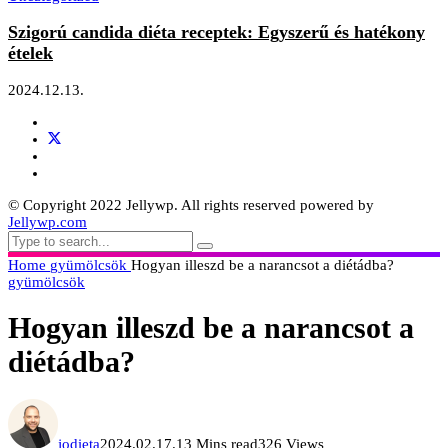
Szigorú candida diéta receptek: Egyszerű és hatékony
ételek
2024.12.13.
© Copyright 2022 Jellywp. All rights reserved powered by
Jellywp.com
Home
gyümölcsök
Hogyan illeszd be a narancsot a diétádba?
gyümölcsök
Hogyan illeszd be a narancsot a
diétádba?
jodieta
2024.02.17.
13 Mins read
326 Views