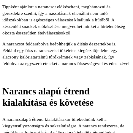
Tippként ajánlott a narancsot előkészíteni, meghámozni és
gerezdekre szedni, így a nassolásnak ellenállni nem tudó
időszakokban is egészséges választást kínálunk a hűtőből. A
készenléti snackek előkészítése megvédhet minket a hirtelenéhség
okozta ésszerűtlen ételválasztásoktól.
A narancsot feldarabolva beépíthetjük a diétás deszertekbe is.
Például egy friss narancsszelet tökéletes kiegészítője lehet egy
alacsony kalóriatartalmú túrókrémnek vagy zabkásának, így
feldobva az egyszerű ételeket a narancs frissességével és édes ízével.
Narancs alapú étrend
kialakítása és követése
A narancsalapú étrend kialakításakor törekednünk kell a
kiegyensúlyozottságra és sokszínűségre. A narancs rendszeres, de
mértékletes fogyasztásával változatossá tehetjük étrendünket