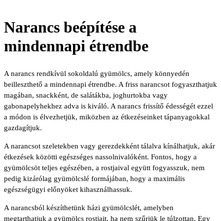
Narancs beépítése a
mindennapi étrendbe
A narancs rendkívül sokoldalú gyümölcs, amely könnyedén
beilleszthető a mindennapi étrendbe. A friss narancsot fogyaszthatjuk
magában, snackként, de salátákba, joghurtokba vagy
gabonapelyhekhez adva is kiváló. A narancs frissítő édességét ezzel
a módon is élvezhetjük, miközben az étkezéseinket tápanyagokkal
gazdagítjuk.
A narancsot szeletekben vagy gerezdekként tálalva kínálhatjuk, akár
étkezések közötti egészséges nassolnivalóként. Fontos, hogy a
gyümölcsöt teljes egészében, a rostjaival együtt fogyasszuk, nem
pedig kizárólag gyümölcslé formájában, hogy a maximális
egészségügyi előnyöket kihasználhassuk.
A narancsból készíthetünk házi gyümölcslét, amelyben
megtarthatjuk a gyümölcs rostjait, ha nem szűrjük le túlzottan. Egy