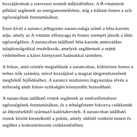
hozzájárulnak a szervezet normál működéséhez. A B-vitaminok
például segítenek az energiatermelésben, míg a kálium fontos a szív
egészségének fenntartásában.
Ezen kívül a narancs jellegzetes narancssárga színét a béta-karotin
adja, amely az A-vitamin előanyaga és fontos szerepet játszik a látás
egészségében. A narancsban található béta-karotin antioxidáns
tulajdonságokkal rendelkezik, amelyek segíthetnek a sejtek
védelmében a káros környezeti hatásokkal szemben.
A folsav, amit szintén megtalálunk a narancsban, különösen fontos a
terhes nők számára, mivel hozzájárul a magzat idegrendszerének
megfelelő fejlődéséhez. A narancs rendszeres fogyasztása révén a
terhesség alatti folsav-szükséglet könnyedén biztosítható.
A narancsban található rostok segítenek az emésztőrendszer
egészségének fenntartásában, és a teltségérzetet fokozva csökkentik
az étkezésekből származó kalóriabevitelt. A narancsban található
rostok között kiemelkedő a pektin, amely oldódó rostként ismert és
segíthet a koleszterinszint csökkentésében.