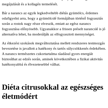
megújulását és a kollagén termelését.
Bár a narancs az egyik legkedveltebb diétás gyümölcs, érdemes
odafigyelni arra, hogy a gyümölcslé formájában történő fogyasztás
során a rostok nagy része elveszik, emiatt az egész narancs
fogyasztása előnyösebb. Ugyanakkor a frissen préselt narancslé is jó
alternatíva lehet, ha moderálják az elfogyasztott mennyiséget.
Az étkezési szokások megváltoztatása mellett rendszeres testmozgás
bevezetése is javallott a hatékony és tartós súlycsökkenés érdekében.
A narancs természetes cukortartalma ráadásul gyors energiát
biztosíthat az edzés során, aminek következtében a fizikai aktivitás
hatékonyabbá és élvezetesebbé válhat.
Diéta citrusokkal az egészséges
életmódért