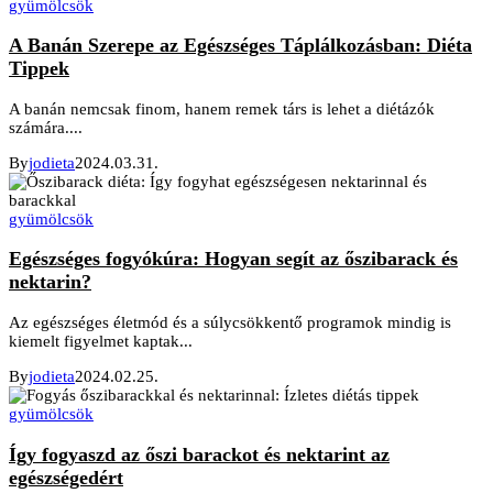
gyümölcsök
A Banán Szerepe az Egészséges Táplálkozásban: Diéta
Tippek
A banán nemcsak finom, hanem remek társ is lehet a diétázók
számára....
By
jodieta
2024.03.31.
gyümölcsök
Egészséges fogyókúra: Hogyan segít az őszibarack és
nektarin?
Az egészséges életmód és a súlycsökkentő programok mindig is
kiemelt figyelmet kaptak...
By
jodieta
2024.02.25.
gyümölcsök
Így fogyaszd az őszi barackot és nektarint az
egészségedért