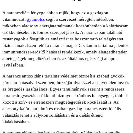
A narancsdiéta lényege abban rejlik, hogy ez a gazdagon
vitaminozott
gyümölcs
segít a szervezet méregtelenítésében,
miközben alacsony energiatartalmának köszönhetően a kalóriaszám
csökkentésében is fontos szerepet játszik. A narancsban található
rostanyagok elősegítik az emésztést és hosszantartó teltségérzetet
biztosítanak. Ezen felül a narancs magas C-vitamin tartalma jelentős
immunrendszer-erősítő hatással rendelkezik, amely elengedhetetlen
a betegségek megelőzésében és az általános egészségi állapot
javításában.
A narancs antioxidáns tartalma védelmet biztosít a szabad gyökök
károsító hatásaival szemben, hozzájárulva ezzel a sejtvédelemhez és
az öregedés lassításához. Egyes tanulmányok szerint a rendszeres
narancsfogyasztás csökkenti bizonyos krónikus betegségek, többek
között a szív- és érrendszeri megbetegedések kockázatát is. Az
alacsony kalóriatartalmú és rostban gazdag narancs ezért ideális
választás lehet a súlykontrollálásban és a diétás étrend
kialakításában.
A narancs előnyös hatásait a flavonoidok, például a heszperidin