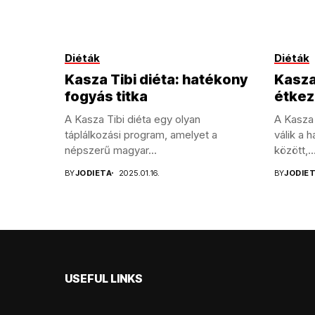
Diéták
Diéták
Kasza Tibi diéta: hatékony
Kasza
fogyás titka
étkez
A Kasza Tibi diéta egy olyan
A Kasza 
táplálkozási program, amelyet a
válik a 
népszerű magyar...
között,..
BY
JODIETA
2025.01.16.
BY
JODIE
USEFUL LINKS