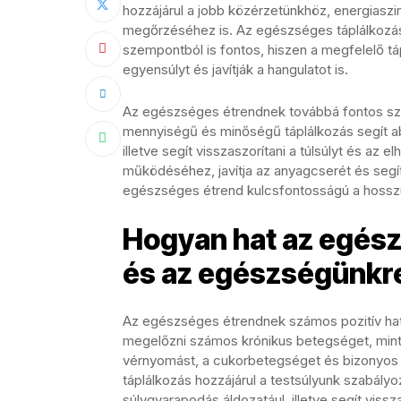
hozzájárul a jobb közérzetünkhöz, energiasz
megőrzéséhez is. Az egészséges táplálkozás
szempontból is fontos, hiszen a megfelelő tá
egyensúlyt és javítják a hangulatot is.
Az egészséges étrendnek továbbá fontos sze
mennyiségű és minőségű táplálkozás segít ab
illetve segít visszaszorítani a túlsúlyt és az 
működéséhez, javítja az anyagcserét és segít
egészséges étrend kulcsfontosságú a hoss
Hogyan hat az egész
és az egészségünkr
Az egészséges étrendnek számos pozitív hat
megelőzni számos krónikus betegséget, mint 
vérnyomást, a cukorbetegséget és bizonyo
táplálkozás hozzájárul a testsúlyunk szabályo
súlygyarapodás áldozatául, illetve segít visszas