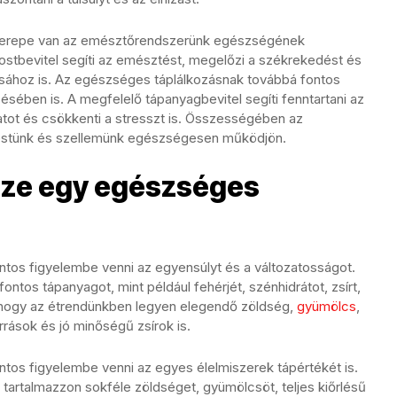
szerepe van az emésztőrendszerünk egészségének
stbevitel segíti az emésztést, megelőzi a székrekedést és
ásához is. Az egészséges táplálkozásnak továbbá fontos
ében is. A megfelelő tápanyagbevitel segíti fenntartani az
ulatot és csökkenti a stresszt is. Összességében az
testünk és szellemünk egészségesen működjön.
sze egy egészséges
ntos figyelembe venni az egyensúlyt és a változatosságot.
fontos tápanyagot, mint például fehérjét, szénhidrátot, zsírt,
, hogy az étrendünkben legyen elegendő zöldség,
gyümölcs
,
rrások és jó minőségű zsírok is.
ntos figyelembe venni az egyes élelmiszerek tápértékét is.
 tartalmazzon sokféle zöldséget, gyümölcsöt, teljes kiőrlésű