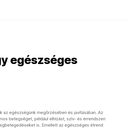
gy egészséges
ik az egészségünk megőrzésében és javításában. Az
os betegséget, például elhízást, szív- és érrendszeri
egbetegedéseket is. Emellett az egészséges étrend