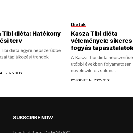
Diéták
 Tibi diéta: Hatékony
Kasza Tibi diéta
ési terv
vélemények: sikeres
fogyás tapasztalato
Tibi diéta egyre népszerűbbé
hazai táplálkozási trendek
A Kasza Tibi diéta népszerűs
.
utóbbi években folyamatosan
növekszik, és sokan...
TA
2025.01.16.
BY
JODIETA
2025.01.16.
SUBSCRIBE NOW
[contact-form-7 id="6758"]