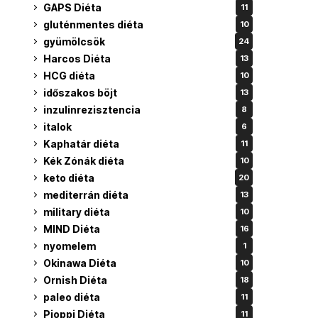
GAPS Diéta
11
gluténmentes diéta
10
gyümölcsök
24
Harcos Diéta
13
HCG diéta
10
időszakos böjt
13
inzulinrezisztencia
8
italok
6
Kaphatár diéta
11
Kék Zónák diéta
10
keto diéta
20
mediterrán diéta
13
military diéta
10
MIND Diéta
16
nyomelem
1
Okinawa Diéta
10
Ornish Diéta
18
paleo diéta
11
Pioppi Diéta
11