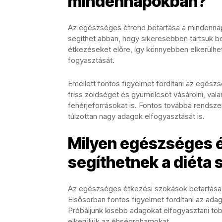
mindennapokban?
Az egészséges étrend betartása a mindennap
segíthet abban, hogy sikeresebben tartsuk b
étkezéseket előre, így könnyebben elkerülhet
fogyasztását.
Emellett fontos figyelmet fordítani az egész
friss zöldséget és gyümölcsöt vásárolni, val
fehérjeforrásokat is. Fontos továbbá rendsz
túlzottan nagy adagok elfogyasztását is.
Milyen egészséges 
segíthetnek a diéta
Az egészséges étkezési szokások betartása 
Elsősorban fontos figyelmet fordítani az ad
Próbáljunk kisebb adagokat elfogyasztani tö
elkerüljük az éhségrohamokat.