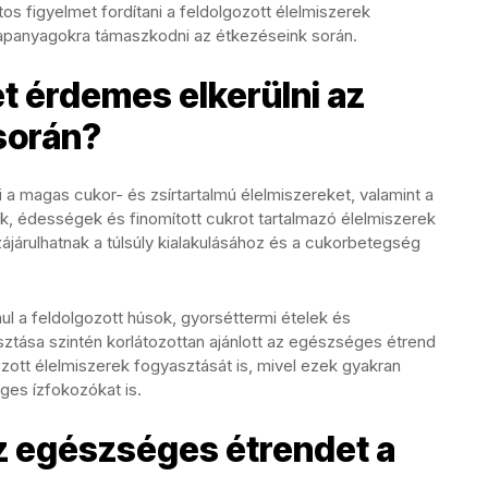
tos figyelmet fordítani a feldolgozott élelmiszerek
alapanyagokra támaszkodni az étkezéseink során.
t érdemes elkerülni az
során?
a magas cukor- és zsírtartalmú élelmiszereket, valamint a
ők, édességek és finomított cukrot tartalmazó élelmiszerek
zájárulhatnak a túlsúly kialakulásához és a cukorbetegség
ul a feldolgozott húsok, gyorséttermi ételek és
sztása szintén korlátozottan ajánlott az egészséges étrend
gozott élelmiszerek fogyasztását is, mivel ezek gyakran
es ízfokozókat is.
z egészséges étrendet a