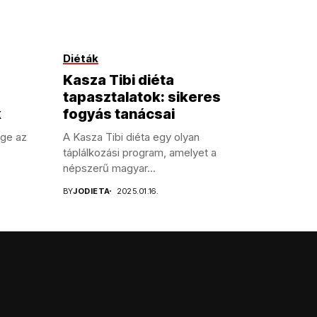
Diéták
Kasza Tibi diéta
tapasztalatok: sikeres
k
fogyás tanácsai
ége az
A Kasza Tibi diéta egy olyan
táplálkozási program, amelyet a
népszerű magyar...
BY
JODIETA
2025.01.16.