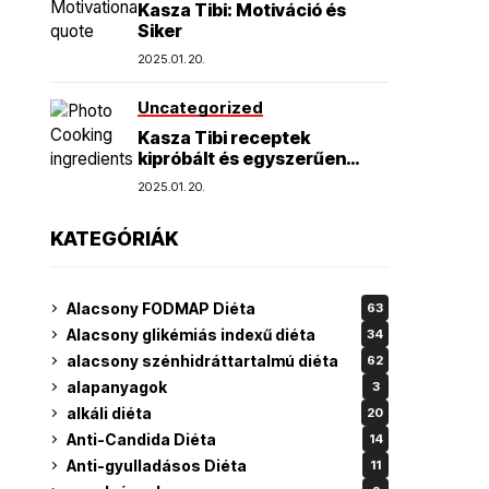
Kasza Tibi: Motiváció és
Siker
2025.01.20.
Uncategorized
Kasza Tibi receptek
kipróbált és egyszerűen
elkészíthető finomságok
2025.01.20.
KATEGÓRIÁK
Alacsony FODMAP Diéta
63
Alacsony glikémiás indexű diéta
34
alacsony szénhidráttartalmú diéta
62
alapanyagok
3
alkáli diéta
20
Anti-Candida Diéta
14
Anti-gyulladásos Diéta
11