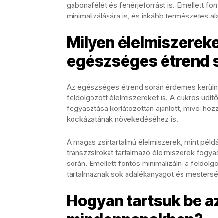
gabonafélét és fehérjeforrást is. Emellett fon
minimalizálására is, és inkább természetes 
Milyen élelmiszereke
egészséges étrend 
Az egészséges étrend során érdemes kerülni 
feldolgozott élelmiszereket is. A cukros üdít
fogyasztása korlátozottan ajánlott, mivel hoz
kockázatának növekedéséhez is.
A magas zsírtartalmú élelmiszerek, mint példá
transzzsírokat tartalmazó élelmiszerek fogya
során. Emellett fontos minimalizálni a feldol
tartalmaznak sok adalékanyagot és mesterség
Hogyan tartsuk be a