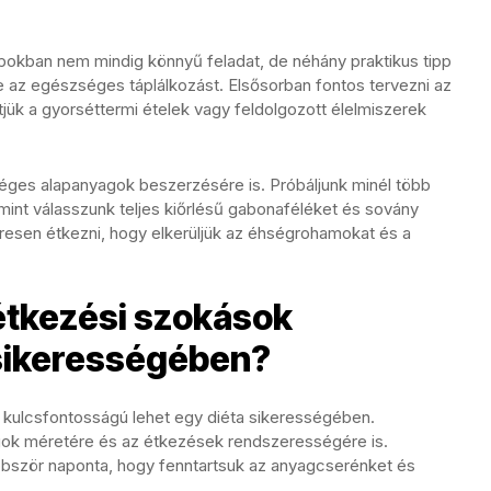
okban nem mindig könnyű feladat, de néhány praktikus tipp
e az egészséges táplálkozást. Elsősorban fontos tervezni az
jük a gyorséttermi ételek vagy feldolgozott élelmiszerek
séges alapanyagok beszerzésére is. Próbáljunk minél több
amint válasszunk teljes kiőrlésű gabonaféléket és sovány
eresen étkezni, hogy elkerüljük az éhségrohamokat és a
étkezési szokások
 sikerességében?
kulcsfontosságú lehet egy diéta sikerességében.
agok méretére és az étkezések rendszerességére is.
bbször naponta, hogy fenntartsuk az anyagcserénket és