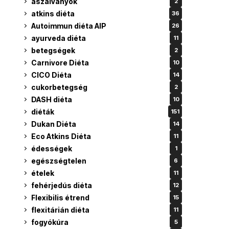
aszalványok
2
atkins diéta
36
Autoimmun diéta AIP
26
ayurveda diéta
11
betegségek
2
Carnivore Diéta
10
CICO Diéta
14
cukorbetegség
2
DASH diéta
10
diéták
151
Dukan Diéta
14
Eco Atkins Diéta
11
édességek
1
egészségtelen
6
ételek
11
fehérjedús diéta
12
Flexibilis étrend
15
flexitárián diéta
11
fogyókúra
5