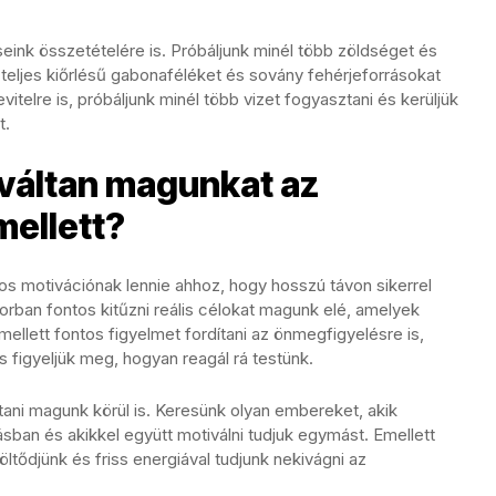
seink összetételére is. Próbáljunk minél több zöldséget és
teljes kiőrlésű gabonaféléket és sovány fehérjeforrásokat
evitelre is, próbáljunk minél több vizet fogyasztani és kerüljük
t.
váltan magunkat az
ellett?
os motivációnak lennie ahhoz, hogy hosszú távon sikerrel
orban fontos kitűzni reális célokat magunk elé, amelyek
mellett fontos figyelmet fordítani az önmegfigyelésre is,
 figyeljük meg, hogyan reagál rá testünk.
ani magunk körül is. Keresünk olyan embereket, akik
ban és akikkel együtt motiválni tudjuk egymást. Emellett
öltődjünk és friss energiával tudjunk nekivágni az