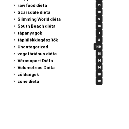
raw food diéta
11
Scarsdale diéta
10
Slimming World diéta
9
South Beach diéta
10
tápanyagok
1
táplálékkiegészítők
8
Uncategorized
149
vegetáriánus diéta
10
Vércsoport Diéta
14
Volumetrics Diéta
14
zöldségek
18
zone diéta
10