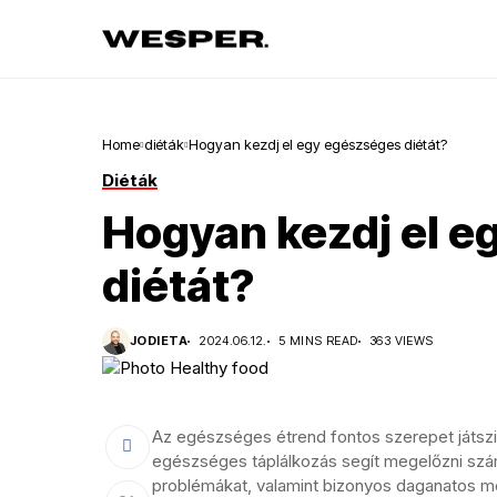
Home
diéták
Hogyan kezdj el egy egészséges diétát?
Diéták
Hogyan kezdj el e
diétát?
JODIETA
2024.06.12.
5 MINS READ
363 VIEWS
Az egészséges étrend fontos szerepet játsz
egészséges táplálkozás segít megelőzni szám
problémákat, valamint bizonyos daganatos m