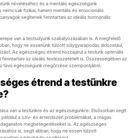
intünk növeléséhez és a mentális egészségünk
 nemcsak fizikai, hanem mentális és emocionális
panyagok segítenek fenntartani az ideális hormonális
repe van a testsúlyunk szabályozásában is. A megfelelő
ban, hogy ne essenünk túlzott súlygyarapodás áldozatául,
elhízást. Az egészséges étrend hozzájárul a testünk optimális
 fenntartani az ideális testösszetételt is. Összességében az
zú távú egészségünk megőrzése szempontjából.
séges étrend a testünkre
e?
ása van a testünkre és az egészségünkre. Elsősorban segít
például a szív- és érrendszeri problémákat, a magas
s daganatos megbetegedéseket is. Az egészséges
zásához is, segít abban, hogy ne essen túlzott
zorítani a túlsúlyt és az elhízást.