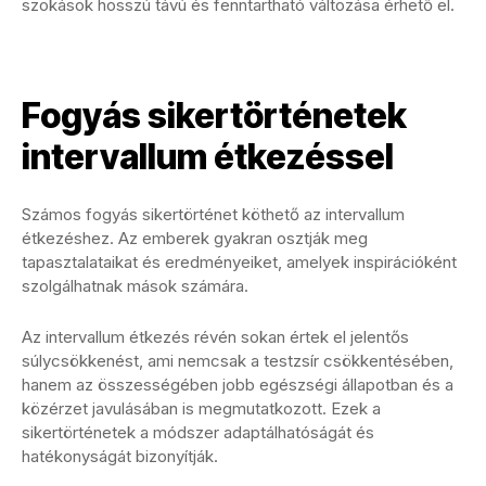
szokások hosszú távú és fenntartható változása érhető el.
Fogyás sikertörténetek
intervallum étkezéssel
Számos fogyás sikertörténet köthető az intervallum
étkezéshez. Az emberek gyakran osztják meg
tapasztalataikat és eredményeiket, amelyek inspirációként
szolgálhatnak mások számára.
Az intervallum étkezés révén sokan értek el jelentős
súlycsökkenést, ami nemcsak a testzsír csökkentésében,
hanem az összességében jobb egészségi állapotban és a
közérzet javulásában is megmutatkozott. Ezek a
sikertörténetek a módszer adaptálhatóságát és
hatékonyságát bizonyítják.