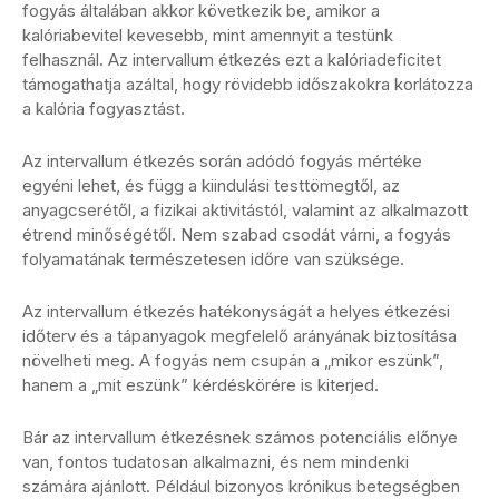
fogyás általában akkor következik be, amikor a
kalóriabevitel kevesebb, mint amennyit a testünk
felhasznál. Az intervallum étkezés ezt a kalóriadeficitet
támogathatja azáltal, hogy rövidebb időszakokra korlátozza
a kalória fogyasztást.
Az intervallum étkezés során adódó fogyás mértéke
egyéni lehet, és függ a kiindulási testtömegtől, az
anyagcserétől, a fizikai aktivitástól, valamint az alkalmazott
étrend minőségétől. Nem szabad csodát várni, a fogyás
folyamatának természetesen időre van szüksége.
Az intervallum étkezés hatékonyságát a helyes étkezési
időterv és a tápanyagok megfelelő arányának biztosítása
növelheti meg. A fogyás nem csupán a „mikor eszünk”,
hanem a „mit eszünk” kérdéskörére is kiterjed.
Bár az intervallum étkezésnek számos potenciális előnye
van, fontos tudatosan alkalmazni, és nem mindenki
számára ajánlott. Például bizonyos krónikus betegségben