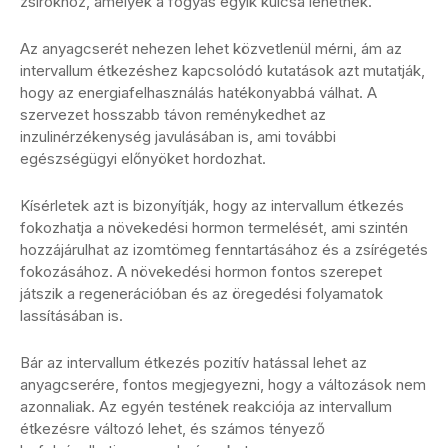
zsírokhoz, amelyek a fogyás egyik kulcsa lehetnek.
Az anyagcserét nehezen lehet közvetlenül mérni, ám az
intervallum étkezéshez kapcsolódó kutatások azt mutatják,
hogy az energiafelhasználás hatékonyabbá válhat. A
szervezet hosszabb távon reménykedhet az
inzulinérzékenység javulásában is, ami további
egészségügyi előnyöket hordozhat.
Kísérletek azt is bizonyítják, hogy az intervallum étkezés
fokozhatja a növekedési hormon termelését, ami szintén
hozzájárulhat az izomtömeg fenntartásához és a zsírégetés
fokozásához. A növekedési hormon fontos szerepet
játszik a regenerációban és az öregedési folyamatok
lassításában is.
Bár az intervallum étkezés pozitív hatással lehet az
anyagcserére, fontos megjegyezni, hogy a változások nem
azonnaliak. Az egyén testének reakciója az intervallum
étkezésre változó lehet, és számos tényező