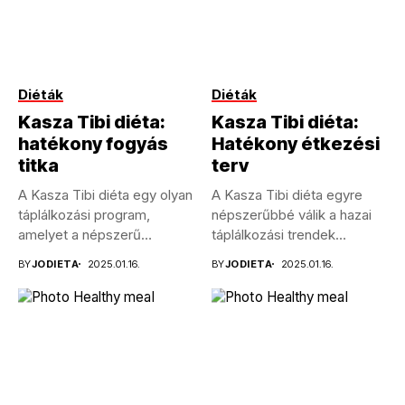
Diéták
Diéták
Kasza Tibi diéta:
Kasza Tibi diéta:
hatékony fogyás
Hatékony étkezési
titka
terv
A Kasza Tibi diéta egy olyan
A Kasza Tibi diéta egyre
táplálkozási program,
népszerűbbé válik a hazai
amelyet a népszerű
táplálkozási trendek
magyar...
között,...
BY
JODIETA
2025.01.16.
BY
JODIETA
2025.01.16.