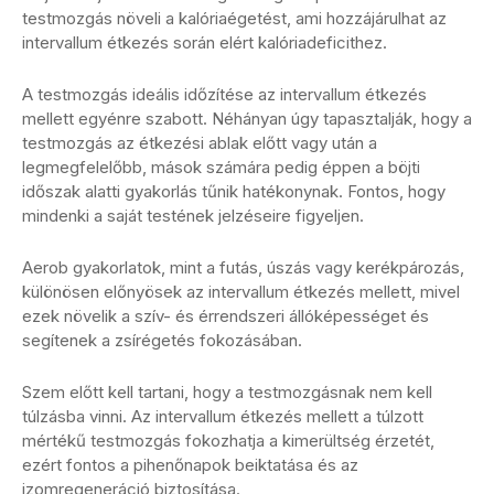
testmozgás növeli a kalóriaégetést, ami hozzájárulhat az
intervallum étkezés során elért kalóriadeficithez.
A testmozgás ideális időzítése az intervallum étkezés
mellett egyénre szabott. Néhányan úgy tapasztalják, hogy a
testmozgás az étkezési ablak előtt vagy után a
legmegfelelőbb, mások számára pedig éppen a böjti
időszak alatti gyakorlás tűnik hatékonynak. Fontos, hogy
mindenki a saját testének jelzéseire figyeljen.
Aerob gyakorlatok, mint a futás, úszás vagy kerékpározás,
különösen előnyösek az intervallum étkezés mellett, mivel
ezek növelik a szív- és érrendszeri állóképességet és
segítenek a zsírégetés fokozásában.
Szem előtt kell tartani, hogy a testmozgásnak nem kell
túlzásba vinni. Az intervallum étkezés mellett a túlzott
mértékű testmozgás fokozhatja a kimerültség érzetét,
ezért fontos a pihenőnapok beiktatása és az
izomregeneráció biztosítása.