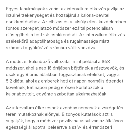
Egyes tanulmányok szerint az intervallum étkezés javítja az
inzulinérzékenységet és hozzájárul a kalória-bevitel
csökkentéséhez. Az elhízás és a túlsúly elleni küzdelemben
fontos szerepet játszó módszer ezáltal potenciálisan
elősegítheti a testzsír csökkenését. Az intervallum étkezés
széleskörű adaptálhatósága és rugalmassága miatt
számos fogyókúrázó számára válik vonzóvá.
A módszer különböző változatai, mint például a 16/8
módszer, ahol a nap 16 órájában böjtölnek a résztvevők, és
csak egy 8 órás ablakban fogyasztanak ételeket, vagy a
5:2 diéta, ahol az emberek heti öt napon normális étrendet
követnek, két napon pedig erősen korlátozzák a
kalóriabevitelt, egyénre szabottan alkalmazhatóak.
Az intervallum étkezésnek azonban nemcsak a zsírégetés
terén mutatkoznak előnyei. Bizonyos kutatások azt is
sugallják, hogy a módszer pozitív hatással van az általános
egészségi állapotra, beleértve a szív- és érrendszeri