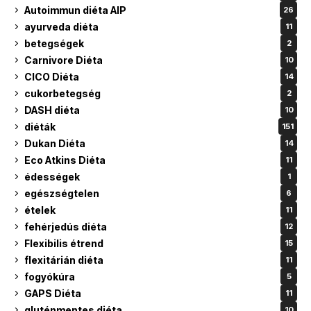
Autoimmun diéta AIP
26
ayurveda diéta
11
betegségek
2
Carnivore Diéta
10
CICO Diéta
14
cukorbetegség
2
DASH diéta
10
diéták
151
Dukan Diéta
14
Eco Atkins Diéta
11
édességek
1
egészségtelen
6
ételek
11
fehérjedús diéta
12
Flexibilis étrend
15
flexitárián diéta
11
fogyókúra
5
GAPS Diéta
11
gluténmentes diéta
10