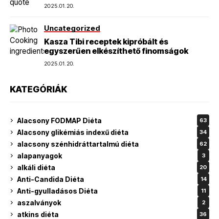
2025.01.20.
Uncategorized
Kasza Tibi receptek kipróbált és
egyszerűen elkészíthető finomságok
2025.01.20.
KATEGÓRIÁK
Alacsony FODMAP Diéta
63
Alacsony glikémiás indexű diéta
34
alacsony szénhidráttartalmú diéta
62
alapanyagok
3
alkáli diéta
20
Anti-Candida Diéta
14
Anti-gyulladásos Diéta
11
aszalványok
2
atkins diéta
36