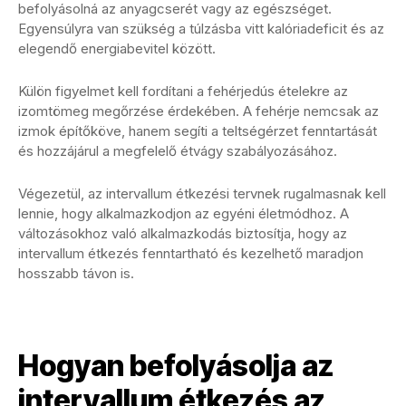
befolyásolná az anyagcserét vagy az egészséget.
Egyensúlyra van szükség a túlzásba vitt kalóriadeficit és az
elegendő energiabevitel között.
Külön figyelmet kell fordítani a fehérjedús ételekre az
izomtömeg megőrzése érdekében. A fehérje nemcsak az
izmok építőköve, hanem segíti a teltségérzet fenntartását
és hozzájárul a megfelelő étvágy szabályozásához.
Végezetül, az intervallum étkezési tervnek rugalmasnak kell
lennie, hogy alkalmazkodjon az egyéni életmódhoz. A
változásokhoz való alkalmazkodás biztosítja, hogy az
intervallum étkezés fenntartható és kezelhető maradjon
hosszabb távon is.
Hogyan befolyásolja az
intervallum étkezés az