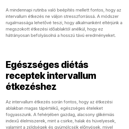
A mindennapi rutinba való beépítés mellett fontos, hogy az
intervallum étkezés ne váljon stresszforrássá. A módszer
rugalmassága lehetővé teszi, hogy alkalmanként eltérjünk a
megszokott étkezési időablaktól anélkül, hogy ez
hátrányosan befolyásolná a hosszú távú eredményeket.
Egészséges diétás
receptek intervallum
étkezéshez
Az intervallum étkezés során fontos, hogy az étkezési
ablakban magas tápértékű, egészséges ételeket
fogyasszunk. A fehérjében gazdag, alacsony glikémiás
indexű élelmiszerek, mint a csirke, halak és hüvelyesek,
valamint a zöldségek és gyümölcsök előnyösek, mivel