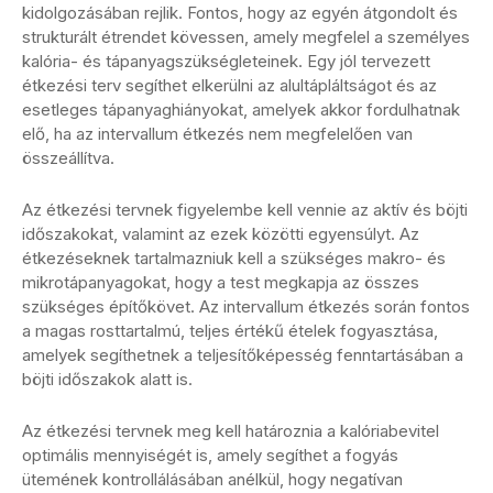
kidolgozásában rejlik. Fontos, hogy az egyén átgondolt és
strukturált étrendet kövessen, amely megfelel a személyes
kalória- és tápanyagszükségleteinek. Egy jól tervezett
étkezési terv segíthet elkerülni az alultápláltságot és az
esetleges tápanyaghiányokat, amelyek akkor fordulhatnak
elő, ha az intervallum étkezés nem megfelelően van
összeállítva.
Az étkezési tervnek figyelembe kell vennie az aktív és böjti
időszakokat, valamint az ezek közötti egyensúlyt. Az
étkezéseknek tartalmazniuk kell a szükséges makro- és
mikrotápanyagokat, hogy a test megkapja az összes
szükséges építőkövet. Az intervallum étkezés során fontos
a magas rosttartalmú, teljes értékű ételek fogyasztása,
amelyek segíthetnek a teljesítőképesség fenntartásában a
böjti időszakok alatt is.
Az étkezési tervnek meg kell határoznia a kalóriabevitel
optimális mennyiségét is, amely segíthet a fogyás
ütemének kontrollálásában anélkül, hogy negatívan