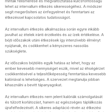
minták felismerése és megváltoztatása kulcsfontosságú
lehet az intervallum étkezés sikerességéhez. A módszer
segít megerősíteni az önfegyelmet és fenntartani az
étkezéssel kapcsolatos tudatosságot.
Az intervallum étkezés alkalmazása során egyre inkább
javulhat az ételek iránti érzékelés és az ízek értékelése. A
böjti időszakok utáni étkezések így intenzívebb élményt
nyújtanak, és csökkenhet a kényszeres nassolás
szükséglete.
Az időszakos böjtölés egyik hatása az lehet, hogy az
ember kevesebb mennyiséget eszik, mivel az éhségérzet
csökkentésével a teljesítőképesség fenntartása kevesebb
kalóriával is lehetséges. A szervezet megtanulja jobban
kihasználni a bevitt tápanyagokat.
Az intervallum étkezés nem jelent kalóriák számolgatását
és túlzott korlátozást, hanem az egészséges táplálkozás
újrafelfedezését. A sikeres adaptáció révén az étkezési