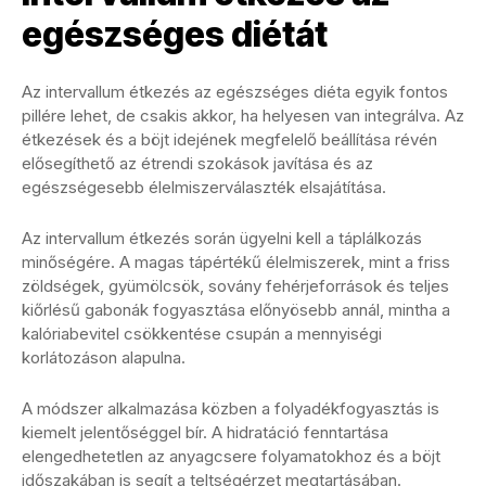
egészséges diétát
Az intervallum étkezés az egészséges diéta egyik fontos
pillére lehet, de csakis akkor, ha helyesen van integrálva. Az
étkezések és a böjt idejének megfelelő beállítása révén
elősegíthető az étrendi szokások javítása és az
egészségesebb élelmiszerválaszték elsajátítása.
Az intervallum étkezés során ügyelni kell a táplálkozás
minőségére. A magas tápértékű élelmiszerek, mint a friss
zöldségek, gyümölcsök, sovány fehérjeforrások és teljes
kiőrlésű gabonák fogyasztása előnyösebb annál, mintha a
kalóriabevitel csökkentése csupán a mennyiségi
korlátozáson alapulna.
A módszer alkalmazása közben a folyadékfogyasztás is
kiemelt jelentőséggel bír. A hidratáció fenntartása
elengedhetetlen az anyagcsere folyamatokhoz és a böjt
időszakában is segít a teltségérzet megtartásában.