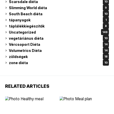
Scarsdale diéta
10
Slimming World diéta
9
South Beach diéta
10
tápanyagok
1
táplálékkiegészítők
8
Uncategorized
149
vegetáriánus diéta
10
Vércsoport Diéta
14
Volumetrics Diéta
14
zöldségek
18
zone diéta
10
RELATED ARTICLES