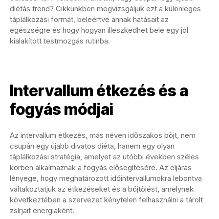
diétás trend? Cikkünkben megvizsgáljuk ezt a különleges
táplálkozási formát, beleértve annak hatásait az
egészségre és hogy hogyan illeszkedhet bele egy jól
kialakított testmozgás rutinba.
Intervallum étkezés és a
fogyás módjai
Az intervallum étkezés, más néven időszakos böjt, nem
csupán egy újabb divatos diéta, hanem egy olyan
táplálkozási stratégia, amelyet az utóbbi években széles
körben alkalmaznak a fogyás elősegítésére. Az eljárás
lényege, hogy meghatározott időintervallumokra lebontva
váltakoztatjuk az étkezéseket és a böjtölést, amelynek
következtében a szervezet kénytelen felhasználni a tárolt
zsírjait energiaként.