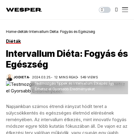
Home
diéták
Intervallum Diéta: Fogyás és Egészség
Diéták
Intervallum Diéta: Fogyás és
Egészség
JODIETA
2024.03.25.
12 MINS READ
549 VIEWS
Testmozgás Tippek és Intervallum Étkezés: Így
Érhetsz el Gyorsabb Eredményeket
Napjainkban számos étrendi irányzat hódít teret a
súlycsökkentés és egészséges életmód elérésének
reményében. Az intervallum étkezés, mint innovatív fogyás
módszer egyre több kutatás fókuszában áll. De vajon ez az
étkezési terv valóban működik, vagy csupán egy újabb