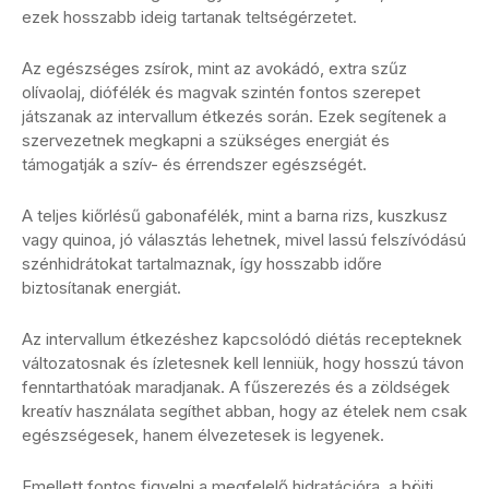
ezek hosszabb ideig tartanak teltségérzetet.
Az egészséges zsírok, mint az avokádó, extra szűz
olívaolaj, diófélék és magvak szintén fontos szerepet
játszanak az intervallum étkezés során. Ezek segítenek a
szervezetnek megkapni a szükséges energiát és
támogatják a szív- és érrendszer egészségét.
A teljes kiőrlésű gabonafélék, mint a barna rizs, kuszkusz
vagy quinoa, jó választás lehetnek, mivel lassú felszívódású
szénhidrátokat tartalmaznak, így hosszabb időre
biztosítanak energiát.
Az intervallum étkezéshez kapcsolódó diétás recepteknek
változatosnak és ízletesnek kell lenniük, hogy hosszú távon
fenntarthatóak maradjanak. A fűszerezés és a zöldségek
kreatív használata segíthet abban, hogy az ételek nem csak
egészségesek, hanem élvezetesek is legyenek.
Emellett fontos figyelni a megfelelő hidratációra, a böjti