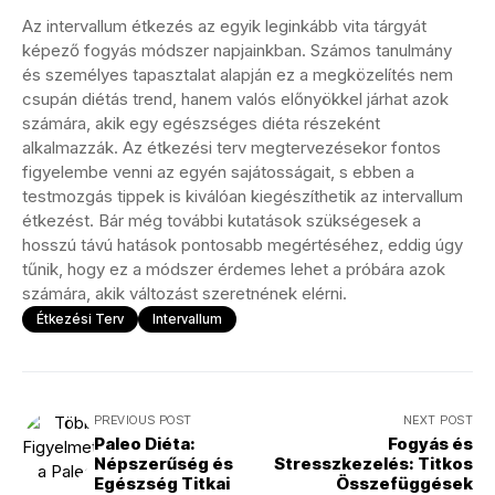
Az intervallum étkezés az egyik leginkább vita tárgyát
képező fogyás módszer napjainkban. Számos tanulmány
és személyes tapasztalat alapján ez a megközelítés nem
csupán diétás trend, hanem valós előnyökkel járhat azok
számára, akik egy egészséges diéta részeként
alkalmazzák. Az étkezési terv megtervezésekor fontos
figyelembe venni az egyén sajátosságait, s ebben a
testmozgás tippek is kiválóan kiegészíthetik az intervallum
étkezést. Bár még további kutatások szükségesek a
hosszú távú hatások pontosabb megértéséhez, eddig úgy
tűnik, hogy ez a módszer érdemes lehet a próbára azok
számára, akik változást szeretnének elérni.
Étkezési Terv
Intervallum
PREVIOUS POST
NEXT POST
Paleo Diéta:
Fogyás és
Népszerűség és
Stresszkezelés: Titkos
Egészség Titkai
Összefüggések