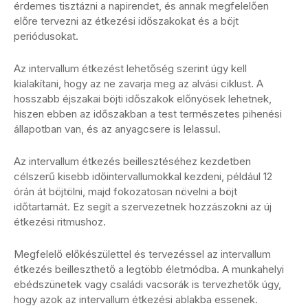
érdemes tisztázni a napirendet, és annak megfelelően
előre tervezni az étkezési időszakokat és a böjt
periódusokat.
Az intervallum étkezést lehetőség szerint úgy kell
kialakítani, hogy az ne zavarja meg az alvási ciklust. A
hosszabb éjszakai böjti időszakok előnyösek lehetnek,
hiszen ebben az időszakban a test természetes pihenési
állapotban van, és az anyagcsere is lelassul.
Az intervallum étkezés beillesztéséhez kezdetben
célszerű kisebb időintervallumokkal kezdeni, például 12
órán át böjtölni, majd fokozatosan növelni a böjt
időtartamát. Ez segít a szervezetnek hozzászokni az új
étkezési ritmushoz.
Megfelelő előkészülettel és tervezéssel az intervallum
étkezés beilleszthető a legtöbb életmódba. A munkahelyi
ebédszünetek vagy családi vacsorák is tervezhetők úgy,
hogy azok az intervallum étkezési ablakba essenek.