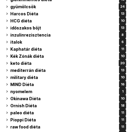
gyümölcsök
24
Harcos Diéta
13
HCG diéta
10
időszakos böjt
13
inzulinrezisztencia
8
italok
6
Kaphatár diéta
11
Kék Zónák diéta
10
keto diéta
20
mediterrán diéta
13
military diéta
10
MIND Diéta
16
nyomelem
1
Okinawa Diéta
10
Ornish Diéta
18
paleo diéta
11
Pioppi Diéta
11
raw food diéta
11