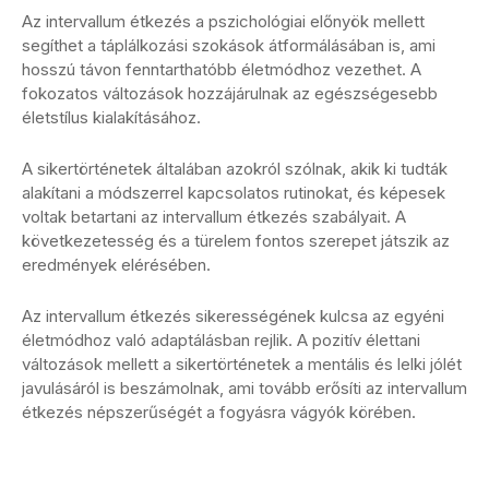
Az intervallum étkezés a pszichológiai előnyök mellett
segíthet a táplálkozási szokások átformálásában is, ami
hosszú távon fenntarthatóbb életmódhoz vezethet. A
fokozatos változások hozzájárulnak az egészségesebb
életstílus kialakításához.
A sikertörténetek általában azokról szólnak, akik ki tudták
alakítani a módszerrel kapcsolatos rutinokat, és képesek
voltak betartani az intervallum étkezés szabályait. A
következetesség és a türelem fontos szerepet játszik az
eredmények elérésében.
Az intervallum étkezés sikerességének kulcsa az egyéni
életmódhoz való adaptálásban rejlik. A pozitív élettani
változások mellett a sikertörténetek a mentális és lelki jólét
javulásáról is beszámolnak, ami tovább erősíti az intervallum
étkezés népszerűségét a fogyásra vágyók körében.