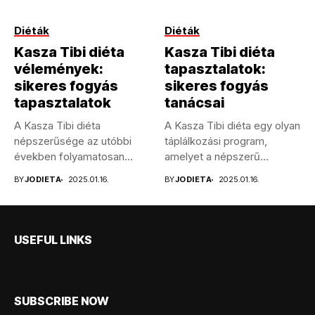
Diéták
Diéták
Kasza Tibi diéta
Kasza Tibi diéta
vélemények:
tapasztalatok:
sikeres fogyás
sikeres fogyás
tapasztalatok
tanácsai
A Kasza Tibi diéta
A Kasza Tibi diéta egy olyan
népszerűsége az utóbbi
táplálkozási program,
években folyamatosan
amelyet a népszerű
növekszik, és sokan...
magyar...
BY
JODIETA
2025.01.16.
BY
JODIETA
2025.01.16.
USEFUL LINKS
SUBSCRIBE NOW