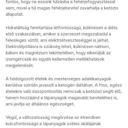
fontos, hogy ne essünk túlzásba a fehérjefogyasztással
sem, mivel a túl magas fehérjebevitel zavarhatja a ketózis
állapotát.
Hidratáltság fenntartása létfontosságú, különösen a diéta
első szakaszában, amikor a szervezet megszabadul a
felesleges víztől, ami elektrolitveszteséggel is járhat.
Elektrolitpótlásra is szükség lehet, különösen nátrium,
kálium és magnézium tekintetében, hogy elkerüljük az
izomgörcsök és egyéb kellemetlen mellékhatások
megjelenését.
A feldolgozott ételek és mesterséges adalékanyagok
kerülése szintén javasolt a ketogén diétában. A friss, egész
ételekre való összpontosítás nemcsak a ketózist segíti elő,
hanem hozzájárul a tápanyagok magasabb beviteléhez is,
ami javítja az általános egészséget.
Végül, a változatosság megőrzése az étrendben
kulcsfontosságú a tápanyagok széles skálájának