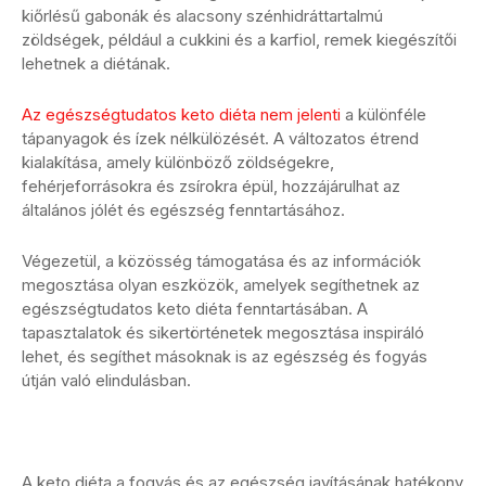
kiőrlésű gabonák és alacsony szénhidráttartalmú
zöldségek, például a cukkini és a karfiol, remek kiegészítői
lehetnek a diétának.
Az egészségtudatos keto diéta nem jelenti
a különféle
tápanyagok és ízek nélkülözését. A változatos étrend
kialakítása, amely különböző zöldségekre,
fehérjeforrásokra és zsírokra épül, hozzájárulhat az
általános jólét és egészség fenntartásához.
Végezetül, a közösség támogatása és az információk
megosztása olyan eszközök, amelyek segíthetnek az
egészségtudatos keto diéta fenntartásában. A
tapasztalatok és sikertörténetek megosztása inspiráló
lehet, és segíthet másoknak is az egészség és fogyás
útján való elindulásban.
A keto diéta a fogyás és az egészség javításának hatékony