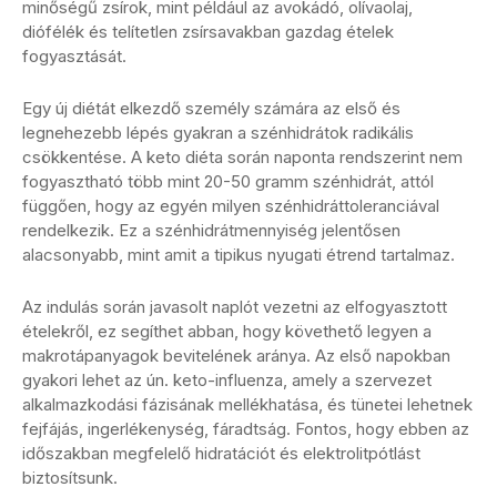
minőségű zsírok, mint például az avokádó, olívaolaj,
diófélék és telítetlen zsírsavakban gazdag ételek
fogyasztását.
Egy új diétát elkezdő személy számára az első és
legnehezebb lépés gyakran a szénhidrátok radikális
csökkentése. A keto diéta során naponta rendszerint nem
fogyasztható több mint 20-50 gramm szénhidrát, attól
függően, hogy az egyén milyen szénhidráttoleranciával
rendelkezik. Ez a szénhidrátmennyiség jelentősen
alacsonyabb, mint amit a tipikus nyugati étrend tartalmaz.
Az indulás során javasolt naplót vezetni az elfogyasztott
ételekről, ez segíthet abban, hogy követhető legyen a
makrotápanyagok bevitelének aránya. Az első napokban
gyakori lehet az ún. keto-influenza, amely a szervezet
alkalmazkodási fázisának mellékhatása, és tünetei lehetnek
fejfájás, ingerlékenység, fáradtság. Fontos, hogy ebben az
időszakban megfelelő hidratációt és elektrolitpótlást
biztosítsunk.