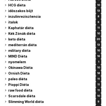
HCG diéta
10
időszakos böjt
13
inzulinrezisztencia
8
italok
6
Kaphatár diéta
11
Kék Zónák diéta
10
keto diéta
20
mediterrán diéta
13
military diéta
10
MIND Diéta
16
nyomelem
1
Okinawa Diéta
10
Ornish Diéta
18
paleo diéta
11
Pioppi Diéta
11
raw food diéta
11
Scarsdale diéta
10
Slimming World diéta
9