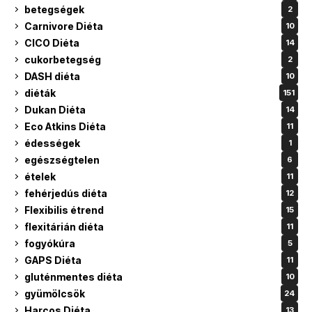
betegségek
2
Carnivore Diéta
10
CICO Diéta
14
cukorbetegség
2
DASH diéta
10
diéták
151
Dukan Diéta
14
Eco Atkins Diéta
11
édességek
1
egészségtelen
6
ételek
11
fehérjedús diéta
12
Flexibilis étrend
15
flexitárián diéta
11
fogyókúra
5
GAPS Diéta
11
gluténmentes diéta
10
gyümölcsök
24
Harcos Diéta
13