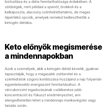
biztosítása és a diéta fenntarthatósága érdekében. A
zöldségek, mint például a spenót, brokkoli és a
kelkáposzta, alacsony szénhidráttartalmú, de magas
tápértékű opciók, amelyek remekül beilleszthetők a
ketogén diétába.
Keto előnyök megismerése
a mindennapokban
Azok a személyek, akik a ketogén diétát követik, gyakran
tapasztalják, hogy a magasabb zsírbevitel és a
szénhidrátok szigorú korlátozása hozzájárul a nap folyamán
egyenletesebb energiaszint fenntartásához. A
vércukorszint ingadozásának csökkenése jobb
koncentrációt és fókuszt eredményezhet, ami
elengedhetetlen lehet a mindennapi munkavégzés vagy
tanulás során.