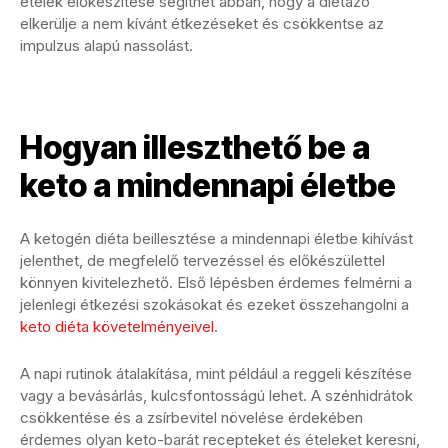
ételek előkészítése segíthet abban, hogy a diétázó
elkerülje a nem kívánt étkezéseket és csökkentse az
impulzus alapú nassolást.
Hogyan illeszthető be a
keto a mindennapi életbe
A ketogén diéta beillesztése a mindennapi életbe kihívást
jelenthet, de megfelelő tervezéssel és előkészülettel
könnyen kivitelezhető. Első lépésben érdemes felmérni a
jelenlegi étkezési szokásokat és ezeket összehangolni a
keto diéta követelményeivel
.
A napi rutinok átalakítása, mint például a reggeli készítése
vagy a bevásárlás, kulcsfontosságú lehet. A szénhidrátok
csökkentése és a zsírbevitel növelése érdekében
érdemes olyan keto-barát recepteket és ételeket keresni,