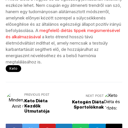
eszköze lehet. Nem csupán egy átmeneti trendről van szó,
hanem egy tudományosan alátámasztott módszerről,
amelynek előnyei között szerepel a súlycsökkenés
elősegítése és az általános egészségi állapot pozitív irányú
befolyásolása. A
megfelelő diétás tippek megismerésével
és alkalmazásával
a keto étrend hosszú távú
életmódváltást indíthat el, amely nemcsak a testsúly
karbantartását segítheti elő, de hozzájárulhat az
energiaszint növeléséhez és a belső harmónia
megtalálásához is.
Keto
PREVIOUS POST
NEXT POST
Keto Diéta
Ketogén Diéta
Kezdők
Sportolóknak
Útmutatója