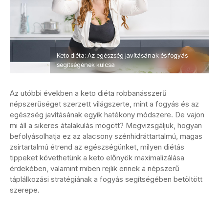
Keto diéta: Az egészség javításának és fogyás
segítségének kulcsa
Az utóbbi években a keto diéta robbanásszerű
népszerűséget szerzett világszerte, mint a fogyás és az
egészség javításának egyik hatékony módszere. De vajon
mi áll a sikeres átalakulás mögött? Megvizsgáljuk, hogyan
befolyásolhatja ez az alacsony szénhidráttartalmú, magas
zsírtartalmú étrend az egészségünket, milyen diétás
tippeket követhetünk a keto előnyök maximalizálása
érdekében, valamint miben rejlik ennek a népszerű
táplálkozási stratégiának a fogyás segítségében betöltött
szerepe.