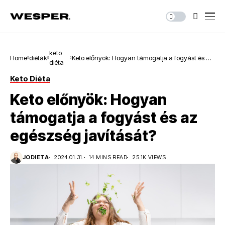
keto
Home
diéták
Keto előnyök: Hogyan támogatja a fogyást és az
diéta
egészség javítását?
Keto Diéta
Keto előnyök: Hogyan
támogatja a fogyást és az
egészség javítását?
JODIETA
2024.01.31.
14 MINS READ
25.1K VIEWS