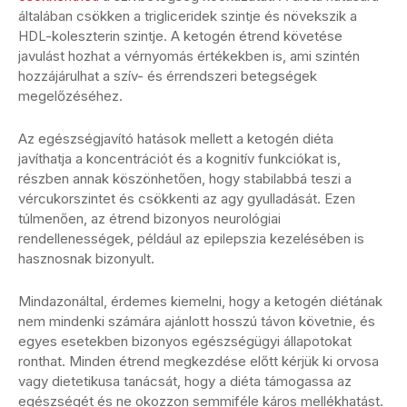
általában csökken a trigliceridek szintje és növekszik a
HDL-koleszterin szintje. A ketogén étrend követése
javulást hozhat a vérnyomás értékekben is, ami szintén
hozzájárulhat a szív- és érrendszeri betegségek
megelőzéséhez.
Az egészségjavító hatások mellett a ketogén diéta
javíthatja a koncentrációt és a kognitív funkciókat is,
részben annak köszönhetően, hogy stabilabbá teszi a
vércukorszintet és csökkenti az agy gyulladását. Ezen
túlmenően, az étrend bizonyos neurológiai
rendellenességek, például az epilepszia kezelésében is
hasznosnak bizonyult.
Mindazonáltal, érdemes kiemelni, hogy a ketogén diétának
nem mindenki számára ajánlott hosszú távon követnie, és
egyes esetekben bizonyos egészségügyi állapotokat
ronthat. Minden étrend megkezdése előtt kérjük ki orvosa
vagy dietetikusa tanácsát, hogy a diéta támogassa az
egészségét és ne okozzon semmiféle káros mellékhatást.