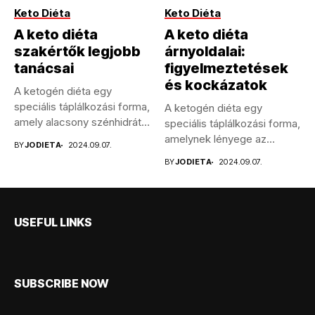
Keto Diéta
Keto Diéta
A keto diéta
A keto diéta
szakértők legjobb
árnyoldalai:
tanácsai
figyelmeztetések
és kockázatok
A ketogén diéta egy
speciális táplálkozási forma,
A ketogén diéta egy
amely alacsony szénhidrát-
speciális táplálkozási forma,
és magas...
amelynek lényege az
BY
JODIETA
2024.09.07.
alacsony szénhidrát-...
BY
JODIETA
2024.09.07.
USEFUL LINKS
SUBSCRIBE NOW