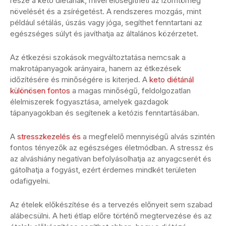
része a keto diétának, mivel elősegítheti az izomtömeg
növelését és a zsírégetést. A rendszeres mozgás, mint
például sétálás, úszás vagy jóga, segíthet fenntartani az
egészséges súlyt és javíthatja az általános közérzetet.
Az étkezési szokások megváltoztatása nemcsak a
makrotápanyagok arányaira, hanem az étkezések
időzítésére és minőségére is kiterjed. A
keto diétánál
különösen fontos
a magas minőségű, feldolgozatlan
élelmiszerek fogyasztása, amelyek gazdagok
tápanyagokban és segítenek a ketózis fenntartásában.
A
stresszkezelés és
a megfelelő mennyiségű alvás szintén
fontos tényezők az egészséges életmódban. A stressz és
az alváshiány negatívan befolyásolhatja az anyagcserét és
gátolhatja a fogyást, ezért érdemes mindkét területen
odafigyelni.
Az ételek előkészítése és a tervezés előnyeit sem szabad
alábecsülni. A heti étlap előre történő megtervezése és az