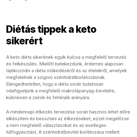
Diétás tippek a keto
sikerért
A keto diéta sikerének egyik kulcsa a megfelelő tervezés
és felkészülés. Mielőtt belekezdünk, érdemes alaposan
tájékozódni a diéta működéséről és az ételekről, amelyek
megfelelnek a szigorú szénhidrátkorlátozásnak.
Elengedhetetlen, hogy a diéta során tudatosan
odafigyeljünk a megfelelő makrotápanyag-bevitelre,
különösen a zsírok és fehérjék arányára.
A mindennapi étkezés tervezése során hasznos lehet előre
elkészíteni és beosztani az étkezéseket, ezzel megelőzve
a nem megfelelő választásokat és az esetleges
túlfogyasztást. A szénhidrátbevitel korlátozása mellett