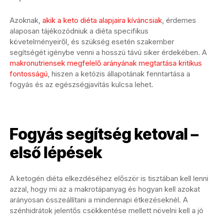
Azoknak,
akik a keto diéta alapjaira kíváncsiak
, érdemes
alaposan tájékozódniuk a diéta specifikus
követelményeiről, és szükség esetén szakember
segítségét igénybe venni a hosszú távú siker érdekében. A
makronutriensek megfelelő arányának megtartása kritikus
fontosságú
, hiszen a ketózis állapotának fenntartása a
fogyás és az egészségjavítás kulcsa lehet.
Fogyás segítség ketoval –
első lépések
A ketogén diéta elkezdéséhez először is tisztában kell lenni
azzal, hogy mi az a makrotápanyag és hogyan kell azokat
arányosan összeállítani a mindennapi étkezéseknél. A
szénhidrátok jelentős csökkentése mellett növelni kell a jó