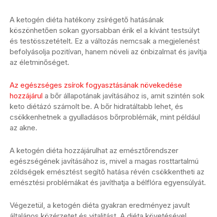
A ketogén diéta hatékony zsírégető hatásának
köszönhetően sokan gyorsabban érik el a kívánt testsúlyt
és testösszetételt. Ez a változás nemcsak a megjelenést
befolyásolja pozitívan, hanem növeli az önbizalmat és javítja
az életminőséget.
Az egészséges zsírok fogyasztásának növekedése
hozzájárul
a bőr állapotának javításához is, amit szintén sok
keto diétázó számolt be. A bőr hidratáltabb lehet, és
csökkenhetnek a gyulladásos bőrproblémák, mint például
az akne.
A ketogén diéta hozzájárulhat az emésztőrendszer
egészségének javításához is, mivel a magas rosttartalmú
zöldségek emésztést segítő hatása révén csökkentheti az
emésztési problémákat és javíthatja a bélflóra egyensúlyát.
Végezetül, a ketogén diéta gyakran eredményez javult
általános közérzetet és vitalitást. A diéta követésével