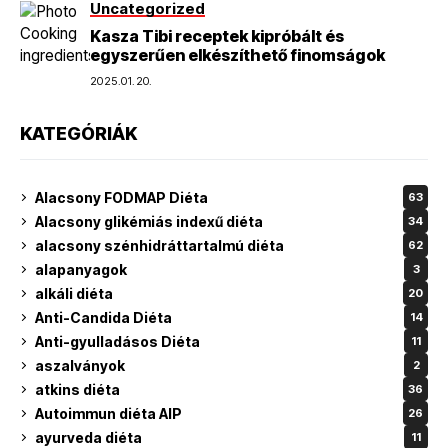
Uncategorized
Kasza Tibi receptek kipróbált és
egyszerűen elkészíthető finomságok
2025.01.20.
KATEGÓRIÁK
Alacsony FODMAP Diéta
63
Alacsony glikémiás indexű diéta
34
alacsony szénhidráttartalmú diéta
62
alapanyagok
3
alkáli diéta
20
Anti-Candida Diéta
14
Anti-gyulladásos Diéta
11
aszalványok
2
atkins diéta
36
Autoimmun diéta AIP
26
ayurveda diéta
11