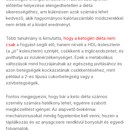
előtérbe helyezése elengedhetetlen a diéta
sikerességéhez, ami különösen azok számára lehet
kedvező, akik hagyományos kalóriaszámláló módszerekkel
nem érték el a kívánt eredményt.
Több tanulmány is kimutatta,
hogy a ketogén diéta nem
csak
a fogyást segíti elő, hanem növeli a HDL-koleszterin
(a „jó” koleszterin) szintjét, csökkenti a trigliceridszintet, és
javíthatja az inzulinérzékenységet. Ezek a metabolikus
változások mind hozzájárulnak az egészség javításához és
azon betegségek kockázatának csökkentéséhez, mint
például a 2-es típusú cukorbetegség vagy a
szívbetegségek.
Fontos megjegyezni, hogy bár a keto diéta számos
személy számára hatékony lehet, egyénre szabott
megközelítést igényel. Az alapvető biokémiai
mechanizmusokat mindig figyelembe kell venni, hiszen a
táplálkozás és az anyagcsere rendkívül bonyolult és egyedi
folyamatok.