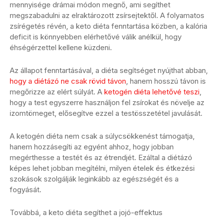
mennyisége drámai módon megnő, ami segíthet
megszabadulni az elraktározott zsírsejtektől. A folyamatos
zsírégetés révén, a keto diéta fenntartása közben, a kalória
deficit is könnyebben elérhetővé válik anélkül, hogy
éhségérzettel kellene küzdeni.
Az állapot fenntartásával, a diéta segítséget nyújthat abban,
hogy a diétázó ne csak rövid távon
, hanem hosszú távon is
megőrizze az elért súlyát. A
ketogén diéta lehetővé teszi
,
hogy a test egyszerre használjon fel zsírokat és növelje az
izomtömeget, elősegítve ezzel a testösszetétel javulását.
A ketogén diéta nem csak a súlycsökkenést támogatja,
hanem hozzásegíti az egyént ahhoz, hogy jobban
megérthesse a testét és az étrendjét. Ezáltal a diétázó
képes lehet jobban megítélni, milyen ételek és étkezési
szokások szolgálják leginkább az egészségét és a
fogyását.
Továbbá, a keto diéta segíthet a jojó-effektus