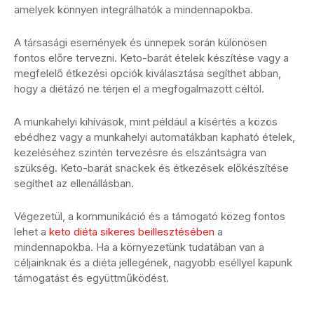
amelyek könnyen integrálhatók a mindennapokba.
A társasági események és ünnepek során különösen
fontos előre tervezni. Keto-barát ételek készítése vagy a
megfelelő étkezési opciók kiválasztása segíthet abban,
hogy a diétázó ne térjen el a megfogalmazott céltól.
A munkahelyi kihívások, mint például a kísértés a közös
ebédhez vagy a munkahelyi automatákban kapható ételek,
kezeléséhez szintén tervezésre és elszántságra van
szükség. Keto-barát snackek és étkezések előkészítése
segíthet az ellenállásban.
Végezetül, a kommunikáció és a támogató közeg fontos
lehet a
keto diéta sikeres beillesztésében
a
mindennapokba. Ha a környezetünk tudatában van a
céljainknak és a diéta jellegének, nagyobb eséllyel kapunk
támogatást és együttműködést.