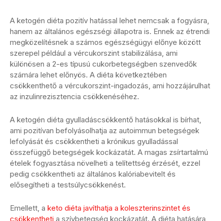
A ketogén diéta pozitív hatással lehet nemcsak a fogyásra,
hanem az általános egészségi állapotra is. Ennek az étrendi
megközelítésnek a számos egészségügyi előnye között
szerepel például a vércukorszint stabilizálása, ami
különösen a 2-es típusú cukorbetegségben szenvedők
számára lehet előnyös. A diéta következtében
csökkenthető a vércukorszint-ingadozás, ami hozzájárulhat
az inzulinrezisztencia csökkenéséhez.
A ketogén diéta gyulladáscsökkentő hatásokkal is bírhat,
ami pozitívan befolyásolhatja az autoimmun betegségek
lefolyását és csökkentheti a krónikus gyulladással
összefüggő betegségek kockázatát. A magas zsírtartalmú
ételek fogyasztása növelheti a telítettség érzését, ezzel
pedig csökkentheti az általános kalóriabevitelt és
elősegítheti a testsúlycsökkenést.
Emellett, a
keto diéta javíthatja a koleszterinszintet és
csökkentheti
a szívbetegség kockázatát. A diéta hatására