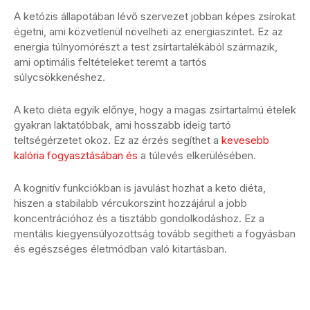
A ketózis állapotában lévő szervezet jobban képes zsírokat
égetni, ami közvetlenül növelheti az energiaszintet. Ez az
energia túlnyomórészt a test zsírtartalékából származik,
ami optimális feltételeket teremt a tartós
súlycsökkenéshez.
A keto diéta egyik előnye, hogy a magas zsírtartalmú ételek
gyakran laktatóbbak, ami hosszabb ideig tartó
teltségérzetet okoz. Ez az érzés segíthet a
kevesebb
kalória fogyasztásában és
a túlevés elkerülésében.
A kognitív funkciókban is javulást hozhat a keto diéta,
hiszen a stabilabb vércukorszint hozzájárul a jobb
koncentrációhoz és a tisztább gondolkodáshoz. Ez a
mentális kiegyensúlyozottság tovább segítheti a fogyásban
és egészséges életmódban való kitartásban.