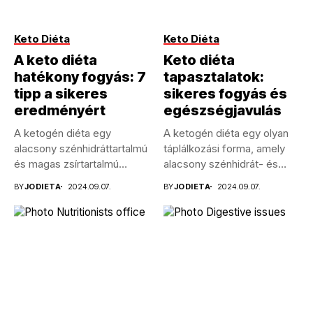
Keto Diéta
Keto Diéta
A keto diéta
Keto diéta
hatékony fogyás: 7
tapasztalatok:
tipp a sikeres
sikeres fogyás és
eredményért
egészségjavulás
A ketogén diéta egy
A ketogén diéta egy olyan
alacsony szénhidráttartalmú
táplálkozási forma, amely
és magas zsírtartalmú
alacsony szénhidrát- és
étrend, amely a...
magas...
BY
JODIETA
2024.09.07.
BY
JODIETA
2024.09.07.