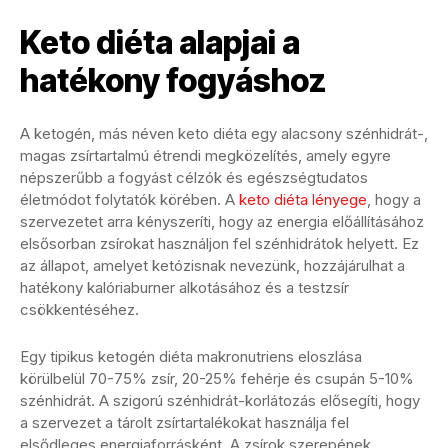
Keto diéta alapjai a
hatékony fogyáshoz
A ketogén, más néven keto diéta egy alacsony szénhidrát-,
magas zsírtartalmú étrendi megközelítés, amely egyre
népszerűbb a fogyást célzók és egészségtudatos
életmódot folytatók körében. A
keto diéta lényege
, hogy a
szervezetet arra kényszeríti, hogy az energia előállításához
elsősorban zsírokat használjon fel szénhidrátok helyett. Ez
az állapot, amelyet ketózisnak nevezünk, hozzájárulhat a
hatékony kalóriaburner alkotásához és a testzsír
csökkentéséhez.
Egy tipikus ketogén diéta makronutriens eloszlása
körülbelül 70-75% zsír, 20-25% fehérje és csupán 5-10%
szénhidrát. A szigorú szénhidrát-korlátozás elősegíti, hogy
a szervezet a tárolt zsírtartalékokat használja fel
elsődleges energiaforrásként. A zsírok szerepének