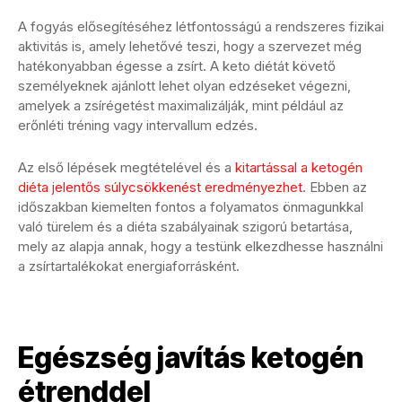
A fogyás elősegítéséhez létfontosságú a rendszeres fizikai
aktivitás is, amely lehetővé teszi, hogy a szervezet még
hatékonyabban égesse a zsírt. A keto diétát követő
személyeknek ajánlott lehet olyan edzéseket végezni,
amelyek a zsírégetést maximalizálják, mint például az
erőnléti tréning vagy intervallum edzés.
Az első lépések megtételével és a
kitartással a ketogén
diéta jelentős súlycsökkenést eredményezhet
. Ebben az
időszakban kiemelten fontos a folyamatos önmagunkkal
való türelem és a diéta szabályainak szigorú betartása,
mely az alapja annak, hogy a testünk elkezdhesse használni
a zsírtartalékokat energiaforrásként.
Egészség javítás ketogén
étrenddel