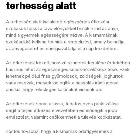
terhesség alatt
A terhesség alatt kialakított egészséges étkezési
szokások hosszú távú előnyökkel bírnak mind az anya,
mind a gyermek egészségére nézve. A kismamáknak
szokásukká kellene tenniük a reggelizést, amely beindítja
az anyagcserét és energiával látja el a nap kezdetére.
Az étkezések közötti hosszú szünetek kerülése érdekében
hasznos lehet az egészséges snack-ek előkészítése. Ezek
lehetnek például friss gyümölcsök, zöldségek, joghurtok
vagy magvak, melyek kielégítik a nassolás iránti igényt
anélkül, hogy felesleges kalóriákat vinnénk be.
Az étkezések során a lassú, tudatos evés praktizálása
segít a teljes étkezés élvezetében és elősegíti a jobb
emésztést, valamint csökkentheti a túlevés kockázatát.
Fontos továbbá, hogy a kismamák odafigyeljenek a