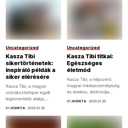
Uncategorized
Uncategorized
Kasza Tibi
Kasza Tibi titkai:
sikertörténetek:
Egészséges
inspiráló példák a
életmód
siker elérésére
Kasza Tibi, a népszerű
magyar médiaszemélyiség
Kasza Tibi, a magyar
és énekes, életmódja
szórakoztatóipar egyik
példaértékű sokak
legismertebb alakja,
BY
JODIETA
2025.01.20.
számára....
pályafutása során számos
BY
JODIETA
2025.01.20.
kihívással...