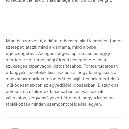
to reduce the risk of miscarriage and low birth weight.
Mind összegzésül, a diéta terhesség alatt kiemelten fontos
szerepet játszik mind a kismama, mind a baba
egészségében. Az egészséges táplálkozás és egy jól
megtervezett terhességi étrend elengedhetetlen a
szükséges tápanyagok biztosításához. Fontos tudatosan
odafigyelni az ételek kiválasztására, hogy támogassuk a
magzat harmonikus fejlődését és saját testünk megfelelő
működését ebben az egyedülálló időszakban. Bízzunk az
orvosok és szakértők tanácsaiban, és válasszunk
változatos, kiegyensúlyozott étrendet, hogy a kismama
táplálkozása minden szempontból ideális legyen.