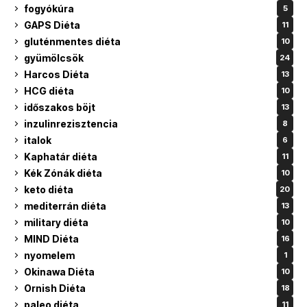
fogyókúra
5
GAPS Diéta
11
gluténmentes diéta
10
gyümölcsök
24
Harcos Diéta
13
HCG diéta
10
időszakos böjt
13
inzulinrezisztencia
8
italok
6
Kaphatár diéta
11
Kék Zónák diéta
10
keto diéta
20
mediterrán diéta
13
military diéta
10
MIND Diéta
16
nyomelem
1
Okinawa Diéta
10
Ornish Diéta
18
paleo diéta
11