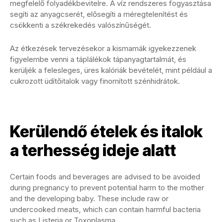
megfelelő folyadékbevitelre. A víz rendszeres fogyasztása
segíti az anyagcserét, elősegíti a méregtelenítést és
csökkenti a székrekedés valószínűségét.
Az étkezések tervezésekor a kismamák igyekezzenek
figyelembe venni a táplálékok tápanyagtartalmát, és
kerüljék a felesleges, üres kalóriák bevételét, mint például a
cukrozott üdítőitalok vagy finomított szénhidrátok.
Kerülendő ételek és italok
a terhesség ideje alatt
Certain foods and beverages are advised to be avoided
during pregnancy to prevent potential harm to the mother
and the developing baby. These include raw or
undercooked meats, which can contain harmful bacteria
such as Listeria or Toxoplasma.