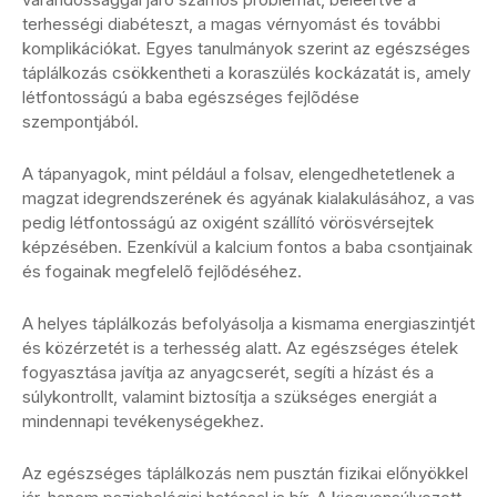
terhességi diabéteszt, a magas vérnyomást és további
komplikációkat. Egyes tanulmányok szerint az egészséges
táplálkozás csökkentheti a koraszülés kockázatát is, amely
létfontosságú a baba egészséges fejlõdése
szempontjából.
A tápanyagok, mint például a folsav, elengedhetetlenek a
magzat idegrendszerének és agyának kialakulásához, a vas
pedig létfontosságú az oxigént szállító vörösvérsejtek
képzésében. Ezenkívül a kalcium fontos a baba csontjainak
és fogainak megfelelõ fejlõdéséhez.
A helyes táplálkozás befolyásolja a kismama energiaszintjét
és közérzetét is a terhesség alatt. Az egészséges ételek
fogyasztása javítja az anyagcserét, segíti a hízást és a
súlykontrollt, valamint biztosítja a szükséges energiát a
mindennapi tevékenységekhez.
Az egészséges táplálkozás nem pusztán fizikai előnyökkel