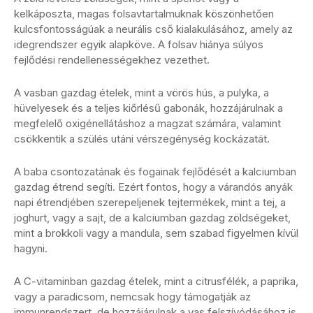
kelkáposzta, magas folsavtartalmuknak köszönhetően
kulcsfontosságúak a neurális cső kialakulásához, amely az
idegrendszer egyik alapköve. A folsav hiánya súlyos
fejlődési rendellenességekhez vezethet.
A vasban gazdag ételek, mint a vörös hús, a pulyka, a
hüvelyesek és a teljes kiőrlésű gabonák, hozzájárulnak a
megfelelő oxigénellátáshoz a magzat számára, valamint
csökkentik a szülés utáni vérszegénység kockázatát.
A baba csontozatának és fogainak fejlődését a kalciumban
gazdag étrend segíti. Ezért fontos, hogy a várandós anyák
napi étrendjében szerepeljenek tejtermékek, mint a tej, a
joghurt, vagy a sajt, de a kalciumban gazdag zöldségeket,
mint a brokkoli vagy a mandula, sem szabad figyelmen kívül
hagyni.
A C-vitaminban gazdag ételek, mint a citrusfélék, a paprika,
vagy a paradicsom, nemcsak hogy támogatják az
immunrendszert, de hozzájárulnak a vas felszívódásához is.