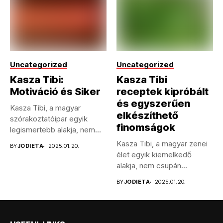
Uncategorized
Uncategorized
Kasza Tibi:
Kasza Tibi
Motiváció és Siker
receptek kipróbált
és egyszerűen
Kasza Tibi, a magyar
elkészíthető
szórakoztatóipar egyik
finomságok
legismertebb alakja, nem
csupán énekesként,
Kasza Tibi, a magyar zenei
BY
JODIETA
2025.01.20.
hanem...
élet egyik kiemelkedő
alakja, nem csupán
tehetséges...
BY
JODIETA
2025.01.20.