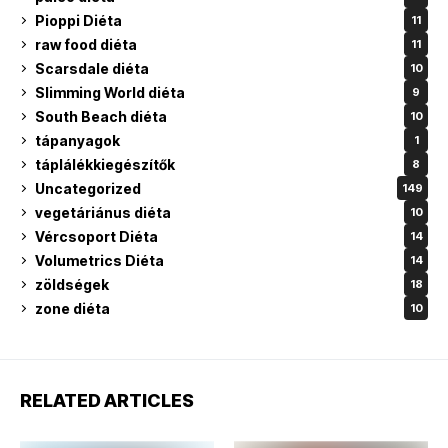
Pioppi Diéta
11
raw food diéta
11
Scarsdale diéta
10
Slimming World diéta
9
South Beach diéta
10
tápanyagok
1
táplálékkiegészítők
8
Uncategorized
149
vegetáriánus diéta
10
Vércsoport Diéta
14
Volumetrics Diéta
14
zöldségek
18
zone diéta
10
RELATED ARTICLES