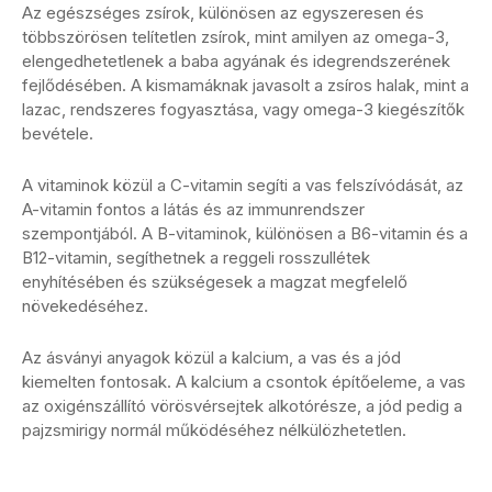
Az egészséges zsírok, különösen az egyszeresen és
többszörösen telítetlen zsírok, mint amilyen az omega-3,
elengedhetetlenek a baba agyának és idegrendszerének
fejlődésében. A kismamáknak javasolt a zsíros halak, mint a
lazac, rendszeres fogyasztása, vagy omega-3 kiegészítők
bevétele.
A vitaminok közül a C-vitamin segíti a vas felszívódását, az
A-vitamin fontos a látás és az immunrendszer
szempontjából. A B-vitaminok, különösen a B6-vitamin és a
B12-vitamin, segíthetnek a reggeli rosszullétek
enyhítésében és szükségesek a magzat megfelelő
növekedéséhez.
Az ásványi anyagok közül a kalcium, a vas és a jód
kiemelten fontosak. A kalcium a csontok építőeleme, a vas
az oxigénszállító vörösvérsejtek alkotórésze, a jód pedig a
pajzsmirigy normál működéséhez nélkülözhetetlen.