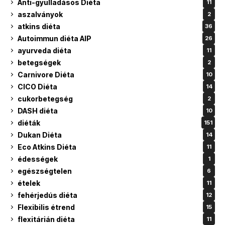
Anti-gyulladásos Diéta
11
aszalványok
2
atkins diéta
36
Autoimmun diéta AIP
26
ayurveda diéta
11
betegségek
2
Carnivore Diéta
10
CICO Diéta
14
cukorbetegség
2
DASH diéta
10
diéták
151
Dukan Diéta
14
Eco Atkins Diéta
11
édességek
1
egészségtelen
6
ételek
11
fehérjedús diéta
12
Flexibilis étrend
15
flexitárián diéta
11