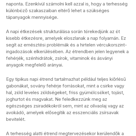
naponta. Ezenkívül számolni kell azzal is, hogy a terhesség
különböző szakaszaiban eltérő lehet a szükséges
tápanyagok mennyisége.
A napi étkezések strukturálása során törekedjünk az öt
kisebb étkezésre, amelyek eloszlanak a nap folyamán. Ez
segít az emésztési problémák és a hirtelen vércukorszint-
ingadozások elkerülésében. Az étrendben jelen legyenek a
fehérjék, szénhidrátok, zsírok, vitaminok és ásványi
anyagok megfelelő arányai.
Egy tipikus napi étrend tartalmazhat például teljes kiőrlésű
gabonákat, sovány fehérje forrásokat, mint a csirke vagy
hal, zöld leveles zöldségeket, friss gyümölcsöket, tojást,
joghurtot és magvakat. Ne feledkezzünk meg az
egészséges zsiradékokról sem, mint az olívaolaj vagy az
avokádó, amelyek elősegítik az esszenciális zsírsavak
bevitelét.
A terhesség alatti étrend megtervezésekor kerülendők a