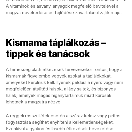
A vitaminok és ásványi anyagok megfelelő bevitelével a
magzat növekedése és fejlődése zavartalanul zajlik majd.
Kismama táplálkozás –
tippek és tanácsok
A terhesség alatti étkezések tervezésekor fontos, hogy a
kismamák figyelembe vegyék azokat a táplálékokat,
amelyeket kerülniük kell. Ilyenek például a nyers vagy nem
megfelelően átsütött húsok, a lágy sajtok, és bizonyos
halak, amelyek magas higanytartalmuk miatt károsak
lehetnek a magzatra nézve.
A reggeli rosszullétek esetén a száraz keksz vagy pirítós
fogyasztása segíthet enyhíteni a kellemetlenségeket.
Ezenkívül a gyakori és kisebb étkezések bevezetése