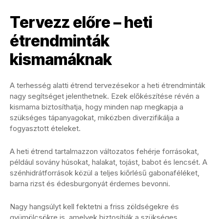
Tervezz előre – heti
étrendminták
kismamáknak
A terhesség alatti étrend tervezésekor a heti étrendminták
nagy segítséget jelenthetnek. Ezek előkészítése révén a
kismama biztosíthatja, hogy minden nap megkapja a
szükséges tápanyagokat, miközben diverzifikálja a
fogyasztott ételeket.
A heti étrend tartalmazzon változatos fehérje forrásokat,
például sovány húsokat, halakat, tojást, babot és lencsét. A
szénhidrátforrások közül a teljes kiőrlésű gabonaféléket,
barna rizst és édesburgonyát érdemes bevonni.
Nagy hangsúlyt kell fektetni a friss zöldségekre és
gyümölcsökre is, amelyek biztosítják a szükséges