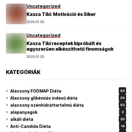
Uncategorized
Kasza Tibi: Motiváció és Siker
2025.01.20.
Uncategorized
Kasza Tibi receptek kipróbált és
egyszerűen elkészíthető finomságok
2025.01.20.
KATEGÓRIÁK
Alacsony FODMAP Diéta
63
Alacsony glikémiás indexű diéta
34
alacsony szénhidráttartalmú diéta
62
alapanyagok
3
alkáli diéta
20
Anti-Candida Diéta
14