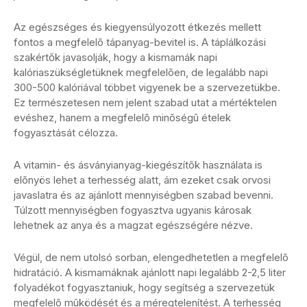
Az egészséges és kiegyensúlyozott étkezés mellett
fontos a megfelelõ tápanyag-bevitel is. A táplálkozási
szakértők javasolják, hogy a kismamák napi
kalóriaszükségletüknek megfelelõen, de legalább napi
300-500 kalóriával többet vigyenek be a szervezetükbe.
Ez természetesen nem jelent szabad utat a mértéktelen
evéshez, hanem a megfelelõ minõségû ételek
fogyasztását célozza.
A vitamin- és ásványianyag-kiegészítõk használata is
elõnyös lehet a terhesség alatt, ám ezeket csak orvosi
javaslatra és az ajánlott mennyiségben szabad bevenni.
Túlzott mennyiségben fogyasztva ugyanis károsak
lehetnek az anya és a magzat egészségére nézve.
Végül, de nem utolsó sorban, elengedhetetlen a megfelelõ
hidratáció. A kismamáknak ajánlott napi legalább 2-2,5 liter
folyadékot fogyasztaniuk, hogy segítség a szervezetük
megfelelõ mûködését és a méregtelenítést. A terhesség