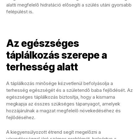
alatti megfelelõ hidratáció elõsegíti a szülés utáni gyorsabb
felépülést is.
Az egészséges
táplálkozás szerepe a
terhesség alatt
A táplálkozás minõsége közvetlenül befolyásolja a
terhesség egészségét és a születendõ baba fejlõdését. Az
egészséges táplálkozás biztosítja, hogy a kismama
megkapja az összes szükséges tápanyagot, amelyek
hozzájárulnak a magzat megfelelõ növekedéséhez és
fejlõdéséhez.
A kiegyensúlyozott étrend segít megelõzni a
várandóssággal járó számos problémát, beleértve a