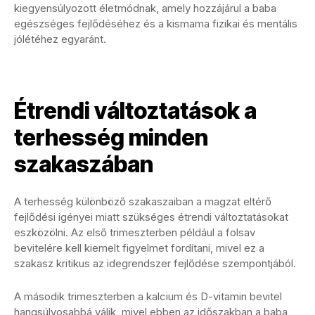
kiegyensúlyozott életmódnak, amely hozzájárul a baba
egészséges fejlődéséhez és a kismama fizikai és mentális
jólétéhez egyaránt.
Étrendi változtatások a
terhesség minden
szakaszában
A terhesség különböző szakaszaiban a magzat eltérő
fejlődési igényei miatt szükséges étrendi változtatásokat
eszközölni. Az első trimeszterben például a folsav
bevitelére kell kiemelt figyelmet fordítani, mivel ez a
szakasz kritikus az idegrendszer fejlődése szempontjából.
A második trimeszterben a kalcium és D-vitamin bevitel
hangsúlyosabbá válik, mivel ebben az időszakban a baba