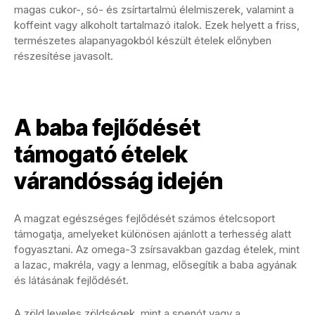
magas cukor-, só- és zsírtartalmú élelmiszerek, valamint a
koffeint vagy alkoholt tartalmazó italok. Ezek helyett a friss,
természetes alapanyagokból készült ételek előnyben
részesítése javasolt.
A baba fejlődését
támogató ételek
várandósság idején
A magzat egészséges fejlődését számos ételcsoport
támogatja, amelyeket különösen ajánlott a terhesség alatt
fogyasztani. Az omega-3 zsírsavakban gazdag ételek, mint
a lazac, makréla, vagy a lenmag, elősegítik a baba agyának
és látásának fejlődését.
A zöld leveles zöldségek, mint a spenót vagy a