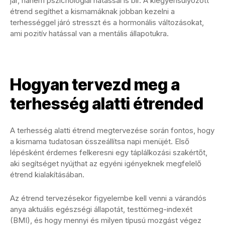
jár, hanem pszichológiai hatással is bír. A kiegyensúlyozott
étrend segíthet a kismamáknak jobban kezelni a
terhességgel járó stresszt és a hormonális változásokat,
ami pozitív hatással van a mentális állapotukra.
Hogyan tervezd meg a
terhesség alatti étrended
A terhesség alatti étrend megtervezése során fontos, hogy
a kismama tudatosan összeállítsa napi menüjét. Első
lépésként érdemes felkeresni egy táplálkozási szakértőt,
aki segítséget nyújthat az egyéni igényeknek megfelelő
étrend kialakításában.
Az étrend tervezésekor figyelembe kell venni a várandós
anya aktuális egészségi állapotát, testtömeg-indexét
(BMI), és hogy mennyi és milyen típusú mozgást végez