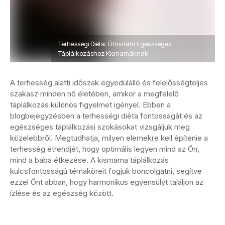
Terhességi Diéta: Útmutató Egészséges
Táplálkozáshoz Kismamáknak
A terhesség alatti időszak egyedülálló és felelősségteljes
szakasz minden nő életében, amikor a megfelelő
táplálkozás különös figyelmet igényel. Ebben a
blogbejegyzésben a terhességi diéta fontosságát és az
egészséges táplálkozási szokásokat vizsgáljuk meg
közelebbről. Megtudhatja, milyen elemekre kell építenie a
terhesség étrendjét, hogy optimális legyen mind az Ön,
mind a baba étkezése. A kismama táplálkozás
kulcsfontosságú témaköreit fogjuk boncolgatni, segítve
ezzel Önt abban, hogy harmonikus egyensúlyt találjon az
ízlése és az egészség között.