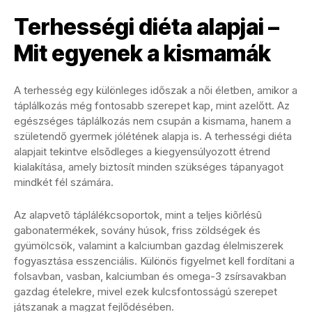
Terhességi diéta alapjai –
Mit egyenek a kismamák
A terhesség egy különleges időszak a női életben, amikor a
táplálkozás még fontosabb szerepet kap, mint azelőtt. Az
egészséges táplálkozás nem csupán a kismama, hanem a
születendő gyermek jólétének alapja is. A terhességi diéta
alapjait tekintve elsõdleges a kiegyensúlyozott étrend
kialakítása, amely biztosít minden szükséges tápanyagot
mindkét fél számára.
Az alapvetõ táplálékcsoportok, mint a teljes kiõrlésû
gabonatermékek, sovány húsok, friss zöldségek és
gyümölcsök, valamint a kalciumban gazdag élelmiszerek
fogyasztása esszenciális. Különös figyelmet kell fordítani a
folsavban, vasban, kalciumban és omega-3 zsírsavakban
gazdag ételekre, mivel ezek kulcsfontosságú szerepet
játszanak a magzat fejlődésében.