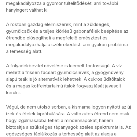
megakadályozza a gyomor túltelítődését, ami további
hányingert válthat ki.
A rostban gazdag élelmiszerek, mint a zöldségek,
gyümölcsök és a teljes kiőrlésű gabonafélék beépítése az
étrendbe elősegítheti a megfelelő emésztést és
megakadályozhatja a székrekedést, ami gyakori probléma
a terhesség alatt.
A folyadékbevitel növelése is kiemelt fontosságú. A víz
mellett a frissen facsart gyümölcslevek, a gyógynövény
alapú teák is jó alternatívák lehetnek. A cukros üdítőitalok
és a magas koffeintartalmú italok fogyasztását javasolt
kerülni.
Végül, de nem utolsó sorban, a kismama legyen nyitott az új
ízek és ételek kipróbálására. A változatos étrend nem csak
hogy izgalmasabbá teheti a mindennapokat, hanem
biztosítja a szükséges tápanyagok széles spektrumát is. Az
egészséges táplálkozás a terhesség alatt az alapja a