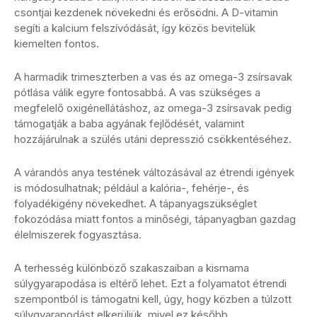
csontjai kezdenek növekedni és erősödni. A D-vitamin
segíti a kalcium felszívódását, így közös bevitelük
kiemelten fontos.
A harmadik trimeszterben a vas és az omega-3 zsírsavak
pótlása válik egyre fontosabbá. A vas szükséges a
megfelelő oxigénellátáshoz, az omega-3 zsírsavak pedig
támogatják a baba agyának fejlődését, valamint
hozzájárulnak a szülés utáni depresszió csökkentéséhez.
A várandós anya testének változásával az étrendi igények
is módosulhatnak; például a kalória-, fehérje-, és
folyadékigény növekedhet. A tápanyagszükséglet
fokozódása miatt fontos a minőségi, tápanyagban gazdag
élelmiszerek fogyasztása.
A terhesség különböző szakaszaiban a kismama
súlygyarapodása is eltérő lehet. Ezt a folyamatot étrendi
szempontból is támogatni kell, úgy, hogy közben a túlzott
súlygyarapodást elkerüljük, mivel ez később