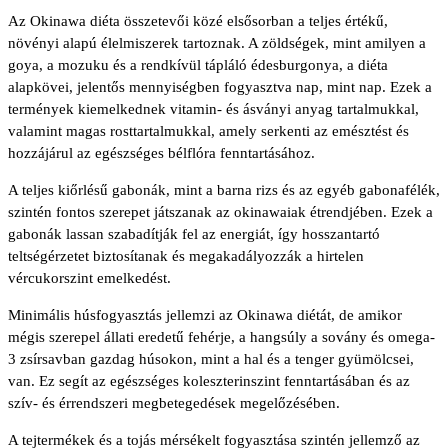
Az Okinawa diéta összetevői közé elsősorban a teljes értékű,
növényi alapú élelmiszerek tartoznak. A zöldségek, mint amilyen a
goya, a mozuku és a rendkívül tápláló édesburgonya, a diéta
alapkövei, jelentős mennyiségben fogyasztva nap, mint nap. Ezek a
termények kiemelkednek vitamin- és ásványi anyag tartalmukkal,
valamint magas rosttartalmukkal, amely serkenti az emésztést és
hozzájárul az egészséges bélflóra fenntartásához.
A teljes kiőrlésű gabonák, mint a barna rizs és az egyéb gabonafélék,
szintén fontos szerepet játszanak az okinawaiak étrendjében. Ezek a
gabonák lassan szabadítják fel az energiát, így hosszantartó
teltségérzetet biztosítanak és megakadályozzák a hirtelen
vércukorszint emelkedést.
Minimális húsfogyasztás jellemzi az Okinawa diétát, de amikor
mégis szerepel állati eredetű fehérje, a hangsúly a sovány és omega-
3 zsírsavban gazdag húsokon, mint a hal és a tenger gyümölcsei,
van. Ez segít az egészséges koleszterinszint fenntartásában és az
szív- és érrendszeri megbetegedések megelőzésében.
A tejtermékek és a tojás mérsékelt fogyasztása szintén jellemző az