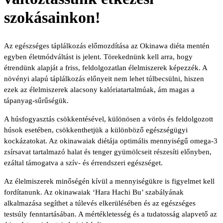
szokásainkon!
Az egészséges táplálkozás előmozdítása az Okinawa diéta mentén
egyben életmódváltást is jelent. Törekednünk kell arra, hogy
étrendünk alapját a friss, feldolgozatlan élelmiszerek képezzék. A
növényi alapú táplálkozás előnyeit nem lehet túlbecsülni, hiszen
ezek az élelmiszerek alacsony kalóriatartalmúak, ám magas a
tápanyag-sűrűségük.
A húsfogyasztás csökkentésével, különösen a vörös és feldolgozott
húsok esetében, csökkenthetjük a különböző egészségügyi
kockázatokat. Az okinawaiak diétája optimális mennyiségű omega-3
zsírsavat tartalmazó halat és tenger gyümölcseit részesíti előnyben,
ezáltal támogatva a szív- és érrendszeri egészséget.
Az élelmiszerek minőségén kívül a mennyiségükre is figyelmet kell
fordítanunk. Az okinawaiak ‘Hara Hachi Bu’ szabályának
alkalmazása segíthet a túlevés elkerülésében és az egészséges
testsúly fenntartásában. A mértékletesség és a tudatosság alapvető az