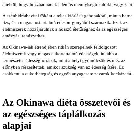
anélkül, hogy hozzáadnának jelentős mennyiségű kalóriát vagy zsírt.
A szénhidrátbevitel főként a teljes kiőrlésű gabonákból, mint a barna
rizs, és a magas rosttartalmú édesburgonyából származik. Ezek az
élelmiszerek hozzájárulnak a hosszú életűséghez és az egészséges
emésztési rendszerhez.
Az Okinawa-iak étrendjében ritkán szerepelnek feldolgozott
élelmiszerek vagy magas cukortartalmú édességek; inkább a
természetes édességforrások, mint a helyi gyümölcsök és méz az
előnyben részesítettek, amikor szükség van az édesség ízére. Ez
csökkenti a cukorbetegség és egyéb anyagcsere zavarok kockázatát.
Az Okinawa diéta összetevői és
az egészséges táplálkozás
alapjai