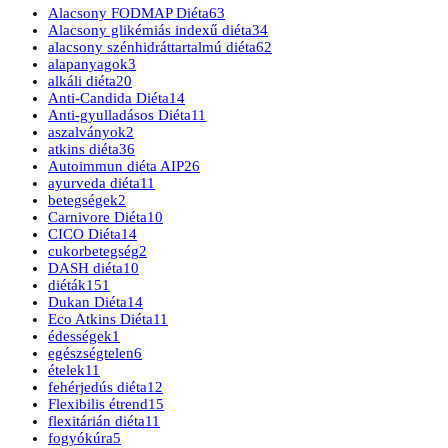
Alacsony FODMAP Diéta
63
Alacsony glikémiás indexű diéta
34
alacsony szénhidráttartalmú diéta
62
alapanyagok
3
alkáli diéta
20
Anti-Candida Diéta
14
Anti-gyulladásos Diéta
11
aszalványok
2
atkins diéta
36
Autoimmun diéta AIP
26
ayurveda diéta
11
betegségek
2
Carnivore Diéta
10
CICO Diéta
14
cukorbetegség
2
DASH diéta
10
diéták
151
Dukan Diéta
14
Eco Atkins Diéta
11
édességek
1
egészségtelen
6
ételek
11
fehérjedús diéta
12
Flexibilis étrend
15
flexitárián diéta
11
fogyókúra
5