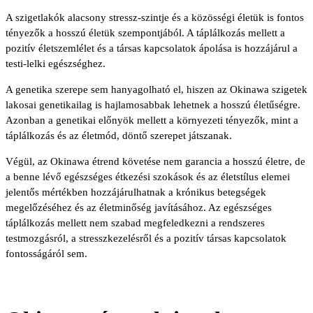
A szigetlakók alacsony stressz-szintje és a közösségi életük is fontos
tényezők a hosszú életük szempontjából. A táplálkozás mellett a
pozitív életszemlélet és a társas kapcsolatok ápolása is hozzájárul a
testi-lelki egészséghez.
A genetika szerepe sem hanyagolható el, hiszen az Okinawa szigetek
lakosai genetikailag is hajlamosabbak lehetnek a hosszú életűségre.
Azonban a genetikai előnyök mellett a környezeti tényezők, mint a
táplálkozás és az életmód, döntő szerepet játszanak.
Végül, az Okinawa étrend követése nem garancia a hosszú életre, de
a benne lévő egészséges étkezési szokások és az életstílus elemei
jelentős mértékben hozzájárulhatnak a krónikus betegségek
megelőzéséhez és az életminőség javításához. Az egészséges
táplálkozás mellett nem szabad megfeledkezni a rendszeres
testmozgásról, a stresszkezelésről és a pozitív társas kapcsolatok
fontosságáról sem.