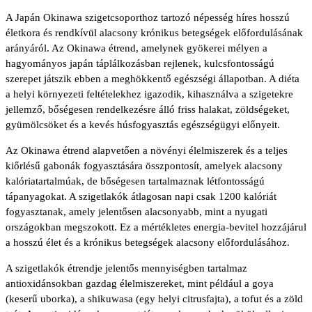
A Japán Okinawa szigetcsoporthoz tartozó népesség híres hosszú
életkora és rendkívül alacsony krónikus betegségek előfordulásának
arányáról. Az Okinawa étrend, amelynek gyökerei mélyen a
hagyományos japán táplálkozásban rejlenek, kulcsfontosságú
szerepet játszik ebben a meghökkentő egészségi állapotban. A diéta
a helyi környezeti feltételekhez igazodik, kihasználva a szigetekre
jellemző, bőségesen rendelkezésre álló friss halakat, zöldségeket,
gyümölcsöket és a kevés húsfogyasztás egészségügyi előnyeit.
Az Okinawa étrend alapvetően a növényi élelmiszerek és a teljes
kiőrlésű gabonák fogyasztására összpontosít, amelyek alacsony
kalóriatartalmúak, de bőségesen tartalmaznak létfontosságú
tápanyagokat. A szigetlakók átlagosan napi csak 1200 kalóriát
fogyasztanak, amely jelentősen alacsonyabb, mint a nyugati
országokban megszokott. Ez a mértékletes energia-bevitel hozzájárul
a hosszú élet és a krónikus betegségek alacsony előfordulásához.
A szigetlakók étrendje jelentős mennyiségben tartalmaz
antioxidánsokban gazdag élelmiszereket, mint például a goya
(keserű uborka), a shikuwasa (egy helyi citrusfajta), a tofut és a zöld