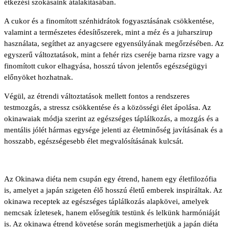
étkezési szokásaink átalakításában.
A cukor és a finomított szénhidrátok fogyasztásának csökkentése,
valamint a természetes édesítőszerek, mint a méz és a juharszirup
használata, segíthet az anyagcsere egyensúlyának megőrzésében. Az
egyszerű változtatások, mint a fehér rizs cseréje barna rizsre vagy a
finomított cukor elhagyása, hosszú távon jelentős egészségügyi
előnyöket hozhatnak.
Végül, az étrendi változtatások mellett fontos a rendszeres
testmozgás, a stressz csökkentése és a közösségi élet ápolása. Az
okinawaiak módja szerint az egészséges táplálkozás, a mozgás és a
mentális jólét hármas egysége jelenti az életminőség javításának és a
hosszabb, egészségesebb élet megvalósításának kulcsát.
Az Okinawa diéta nem csupán egy étrend, hanem egy életfilozófia
is, amelyet a japán szigeten élő hosszú életű emberek inspiráltak. Az
okinawa receptek az egészséges táplálkozás alapkövei, amelyek
nemcsak ízletesek, hanem elősegítik testünk és lelkünk harmóniáját
is. Az okinawa étrend követése során megismerhetjük a japán diéta