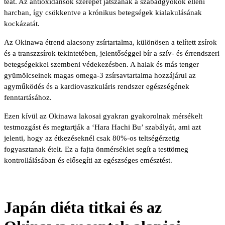
teát. Az antioxidánsok szerepet játszanak a szabadgyökök elleni
harcban, így csökkentve a krónikus betegségek kialakulásának
kockázatát.
Az Okinawa étrend alacsony zsírtartalma, különösen a telített zsírok
és a transzzsírok tekintetében, jelentőséggel bír a szív- és érrendszeri
betegségekkel szembeni védekezésben. A halak és más tenger
gyümölcseinek magas omega-3 zsírsavtartalma hozzájárul az
agyműködés és a kardiovaszkuláris rendszer egészségének
fenntartásához.
Ezen kívül az Okinawa lakosai gyakran gyakorolnak mérsékelt
testmozgást és megtartják a ‘Hara Hachi Bu’ szabályát, ami azt
jelenti, hogy az étkezéseknél csak 80%-os teltségérzetig
fogyasztanak ételt. Ez a fajta önmérséklet segít a testtömeg
kontrollálásában és elősegíti az egészséges emésztést.
Japán diéta titkai és az