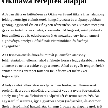
Okinawa receptek alapjai
A Japán diéta és különösen az Okinawa étrend titka a friss, alacsony
feldolgozottságú élelmiszerek hangsúlyozása és a tápanyagokban
gazdag, egyszerű ételek előnyben részesítése. Az Okinawa receptek
gyakran tartalmaznak helyi, szezonális zöldségeket, mint például a
fent említett goyát, édesburgonyát és mozukut, egy helyi tengeri
algnövényt, amelyek dúskálnak vitaminokban és ásványi
anyagokban.
Az Okinawa-diétás étkezési mintát jellemzően alacsony
fehérjetartalom jellemzi, ahol a fehérje forrása leggyakrabban a tofu,
a lencse és néha a csirke vagy a sertés. A hal és egyéb tengeri ételek
szintén fontos szerepet töltenek be, bár ezeket mértékkel
fogyasztják.
A helyi ételek elkészítési módja szintén fontos; az Okinawa-iak
preferálják a gyors párolást, a grillezést vagy a nyers fogyasztást,
amely megőrzi az élelmiszerek tápértékét és természetes ízét. Az
egyszerű fűszerezés, így a gyakori shoyu (szójaszósz) és awamori
(helyi rizspálinka) használata, kihangsúlyozza az alapanyagok ízét