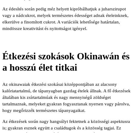
Az édesítés során pedig méz helyett kipróbálhatjuk a juharszirupot
vagy a nádcukrot, melyek természetes édességet adnak ételeinknek,
elkerülve a finomított cukrot. A variációk lehetősége határtalan,
mindössze kreativitást és nyitottságot igényel.
Étkezési szokások Okinawán és
a hosszú élet titkai
Az okinawaiak étkezési szokásai középpontjában az alacsony
kalóriatartalmú, de tápanyagban gazdag ételek állnak. A fő étkezések
általában kis zsírtartalmúak és nagy mennyiségű zöldséget
tartalmaznak, melyeket gyakran fogyasztanak nyersen vagy párolva,
hogy megőrizzék természetes tápanyagaikat.
Az étkezések során nagy hangsúlyt fektetnek a közösségi aspektusra
is; gyakran esznek együtt a családtagok és a közösség tagjai. Ez