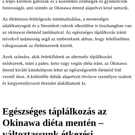
a teljes kiőrlésű gabonák és a kezeletlen zöldségek és gyümölcsök
fontosságát, ami szintén az Okinawa étrend alapelvei közé tartozik.
Az élelmiszer-feldolgozás minimalizálása, a mesterséges
adalékanyagok és a finomított cukrok elkerülése is összhangban van
az okinawai életmód tanításaival. Az egészséges táplálkozás iránti
növekvő tudatosság segít az embereknek abban, hogy felelősebben
válogassanak az élelmiszereik között.
Azok számára, akik érdeklődnek az alternatív táplálkozási
módszerek, mint a paleo, keto vagy vegán diéta iránt, az Okinawa
étrend kiváló kiindulópont lehet az egészségesebb életmód felé
vezető úton. A különféle diéták alapelveit ötvözve személyre szabott
és kiegyensúlyozott étrendet alakíthatunk ki.
Egészséges táplálkozás az
Okinawa diéta mentén –
változtassunk étkezési