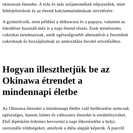
okinawaii étrendre. A tofu és más szójatermékek népszerűek, mint
fehérjeforrások és az étrend kalciumtartalmának növelésére.
A gyümölcsök, mint például a shikuwasa és a papaya, valamint az
édesítésre használt méz is a napi étrend részei. Ezek természetes
cukrokat tartalmaznak, amik egészségesebb alternatívái a finomított
cukroknak és hozzájárulnak az antioxidáns bevitel növeléséhez.
Hogyan illeszthetjük be az
Okinawa étrendet a
mindennapi életbe
Az Okinawa étrendet a mindennapi életbe való beillesztése nemcsak
egészséges, hanem ízletes és változatos étrendet is eredményezhet.
Első lépésként érdemes bevezetni a napi étkezésekbe a helyi,
szezonális zöldségeket, amelyek a diéta alapját képezik. A piacról