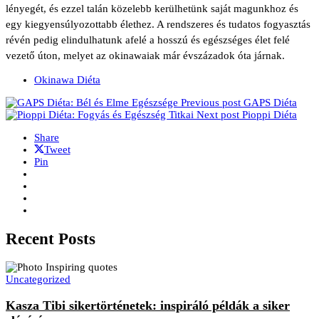
lényegét, és ezzel talán közelebb kerülhetünk saját magunkhoz és
egy kiegyensúlyozottabb élethez. A rendszeres és tudatos fogyasztás
révén pedig elindulhatunk afelé a hosszú és egészséges élet felé
vezető úton, melyet az okinawaiak már évszázadok óta járnak.
Okinawa Diéta
Previous post
GAPS Diéta
Next post
Pioppi Diéta
Share
Tweet
Pin
Recent Posts
Uncategorized
Kasza Tibi sikertörténetek: inspiráló példák a siker