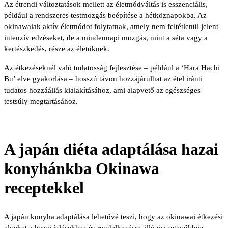
Az étrendi változtatások mellett az életmódváltás is esszenciális,
például a rendszeres testmozgás beépítése a hétköznapokba. Az
okinawaiak aktív életmódot folytatnak, amely nem feltétlenül jelent
intenzív edzéseket, de a mindennapi mozgás, mint a séta vagy a
kertészkedés, része az életüknek.
Az étkezéseknél való tudatosság fejlesztése – például a ‘Hara Hachi
Bu’ elve gyakorlása – hosszú távon hozzájárulhat az étel iránti
tudatos hozzáállás kialakításához, ami alapvető az egészséges
testsúly megtartásához.
A japán diéta adaptálása hazai
konyhánkba Okinawa
receptekkel
A japán konyha adaptálása lehetővé teszi, hogy az okinawai étkezési
elveket a hazai ízlésekhez és rendelkezésre álló összetevőkhöz