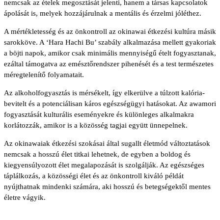
nemcsak az ételek megosztását jelenti, hanem a társas kapcsolatok
ápolását is, melyek hozzájárulnak a mentális és érzelmi jóléthez.
A mértékletesség és az önkontroll az okinawai étkezési kultúra másik
sarokköve. A ‘Hara Hachi Bu’ szabály alkalmazása mellett gyakoriak
a böjti napok, amikor csak minimális mennyiségű ételt fogyasztanak,
ezáltal támogatva az emésztőrendszer pihenését és a test természetes
méregtelenítő folyamatait.
Az alkoholfogyasztás is mérsékelt, így elkerülve a túlzott kalória-
bevitelt és a potenciálisan káros egészségügyi hatásokat. Az awamori
fogyasztását kulturális eseményekre és különleges alkalmakra
korlátozzák, amikor is a közösség tagjai együtt ünnepelnek.
Az okinawaiak étkezési szokásai által sugallt életmód változtatások
nemcsak a hosszú élet titkai lehetnek, de egyben a boldog és
kiegyensúlyozott élet megalapozását is szolgálják. Az egészséges
táplálkozás, a közösségi élet és az önkontroll kiváló példát
nyújthatnak mindenki számára, aki hosszú és betegségektől mentes
életre vágyik.