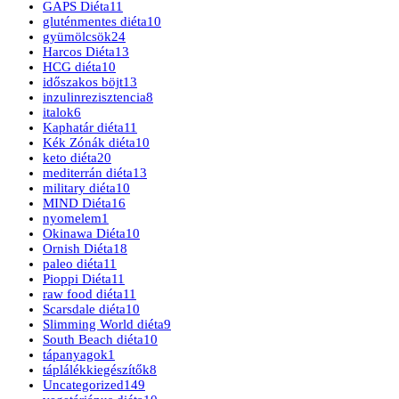
GAPS Diéta
11
gluténmentes diéta
10
gyümölcsök
24
Harcos Diéta
13
HCG diéta
10
időszakos böjt
13
inzulinrezisztencia
8
italok
6
Kaphatár diéta
11
Kék Zónák diéta
10
keto diéta
20
mediterrán diéta
13
military diéta
10
MIND Diéta
16
nyomelem
1
Okinawa Diéta
10
Ornish Diéta
18
paleo diéta
11
Pioppi Diéta
11
raw food diéta
11
Scarsdale diéta
10
Slimming World diéta
9
South Beach diéta
10
tápanyagok
1
táplálékkiegészítők
8
Uncategorized
149