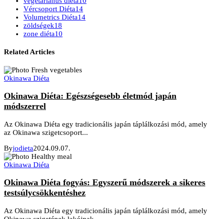
vegetáriánus diéta
10
Vércsoport Diéta
14
Volumetrics Diéta
14
zöldségek
18
zone diéta
10
Related Articles
Okinawa Diéta
Okinawa Diéta: Egészségesebb életmód japán
módszerrel
Az Okinawa Diéta egy tradicionális japán táplálkozási mód, amely
az Okinawa szigetcsoport...
By
jodieta
2024.09.07.
Okinawa Diéta
Okinawa Diéta fogyás: Egyszerű módszerek a sikeres
testsúlycsökkentéshez
Az Okinawa Diéta egy tradicionális japán táplálkozási mód, amely
Okinawa szigetének lakóinak...