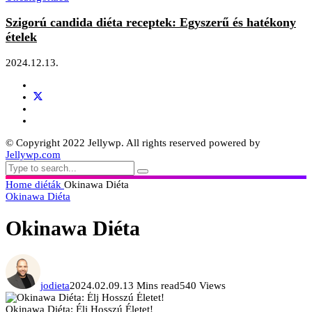
Szigorú candida diéta receptek: Egyszerű és hatékony
ételek
2024.12.13.
© Copyright 2022 Jellywp. All rights reserved powered by
Jellywp.com
Home
diéták
Okinawa Diéta
Okinawa Diéta
Okinawa Diéta
jodieta
2024.02.09.
13 Mins read
540 Views
Okinawa Diéta: Élj Hosszú Életet!