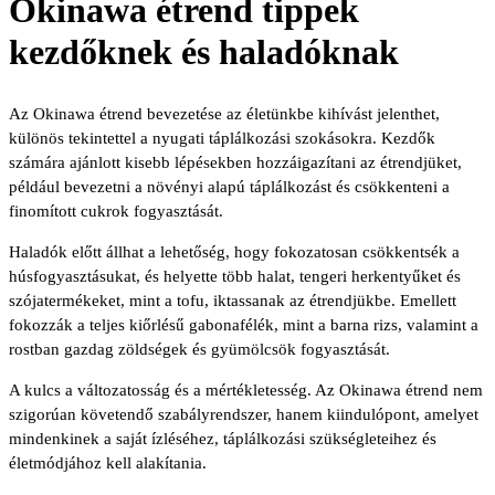
Okinawa étrend tippek
kezdőknek és haladóknak
Az Okinawa étrend bevezetése az életünkbe kihívást jelenthet,
különös tekintettel a nyugati táplálkozási szokásokra. Kezdők
számára ajánlott kisebb lépésekben hozzáigazítani az étrendjüket,
például bevezetni a növényi alapú táplálkozást és csökkenteni a
finomított cukrok fogyasztását.
Haladók előtt állhat a lehetőség, hogy fokozatosan csökkentsék a
húsfogyasztásukat, és helyette több halat, tengeri herkentyűket és
szójatermékeket, mint a tofu, iktassanak az étrendjükbe. Emellett
fokozzák a teljes kiőrlésű gabonafélék, mint a barna rizs, valamint a
rostban gazdag zöldségek és gyümölcsök fogyasztását.
A kulcs a változatosság és a mértékletesség. Az Okinawa étrend nem
szigorúan követendő szabályrendszer, hanem kiindulópont, amelyet
mindenkinek a saját ízléséhez, táplálkozási szükségleteihez és
életmódjához kell alakítania.