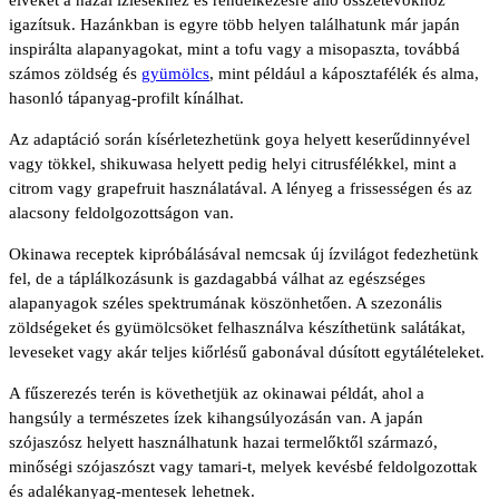
igazítsuk. Hazánkban is egyre több helyen találhatunk már japán
inspirálta alapanyagokat, mint a tofu vagy a misopaszta, továbbá
számos zöldség és
gyümölcs
, mint például a káposztafélék és alma,
hasonló tápanyag-profilt kínálhat.
Az adaptáció során kísérletezhetünk goya helyett keserűdinnyével
vagy tökkel, shikuwasa helyett pedig helyi citrusfélékkel, mint a
citrom vagy grapefruit használatával. A lényeg a frissességen és az
alacsony feldolgozottságon van.
Okinawa receptek kipróbálásával nemcsak új ízvilágot fedezhetünk
fel, de a táplálkozásunk is gazdagabbá válhat az egészséges
alapanyagok széles spektrumának köszönhetően. A szezonális
zöldségeket és gyümölcsöket felhasználva készíthetünk salátákat,
leveseket vagy akár teljes kiőrlésű gabonával dúsított egytálételeket.
A fűszerezés terén is követhetjük az okinawai példát, ahol a
hangsúly a természetes ízek kihangsúlyozásán van. A japán
szójaszósz helyett használhatunk hazai termelőktől származó,
minőségi szójaszószt vagy tamari-t, melyek kevésbé feldolgozottak
és adalékanyag-mentesek lehetnek.