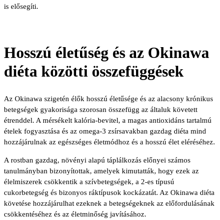
is elősegíti.
Hosszú életűség és az Okinawa
diéta közötti összefüggések
Az Okinawa szigetén élők hosszú életűsége és az alacsony krónikus
betegségek gyakorisága szorosan összefügg az általuk követett
étrenddel. A mérsékelt kalória-bevitel, a magas antioxidáns tartalmú
ételek fogyasztása és az omega-3 zsírsavakban gazdag diéta mind
hozzájárulnak az egészséges életmódhoz és a hosszú élet eléréséhez.
A rostban gazdag, növényi alapú táplálkozás előnyei számos
tanulmányban bizonyítottak, amelyek kimutatták, hogy ezek az
élelmiszerek csökkentik a szívbetegségek, a 2-es típusú
cukorbetegség és bizonyos ráktípusok kockázatát. Az Okinawa diéta
követése hozzájárulhat ezeknek a betegségeknek az előfordulásának
csökkentéséhez és az életminőség javításához.