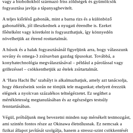
vagy a bioboltokból származó friss zöldségek és gyümölcsök
fogyasztása javítja a tápanyagbevitelt.
A teljes kiőrlésű gabonák, mint a barna rizs és a különböző
gabonafélék, jól illeszkednek a nyugati étrendbe is. Ezeket
főételként vagy köretként is fogyaszthatjuk, így könnyedén
növelhetjük az étrend rosttartalmát.
A húsok és a halak fogyasztásánál figyeljünk arra, hogy válasszunk
sovány és omega-3 zsírsavban gazdag típusokat. Továbbá, a
konyhatechnológia megválasztásával – például a párolással vagy
grillezéssel – csökkenthetjük az ételek zsírtartalmát.
A ‘Hara Hachi Bu’ szabályt is alkalmazhatjuk, amely azt tanácsolja,
hogy étkezéseink során ne tömjük tele magunkat; ehelyett érezzük
elégnek a nyolcvan százalékos teltségérzetet. Ez segíthet a
mértékletesség megtanulásában és az egészséges testsúly
fenntartásában.
Végül, próbáljunk meg bevezetni minden nap mérsékelt testmozgást,
ami szintén fontos része az Okinawa életstílusnak. Ez nemcsak a
fizikai állapot javítását szolgálja, hanem a stressz-szint csökkentését