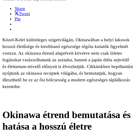
Share
Tweet
Pin
Közel-Kelet különleges szigetvilágán, Okinawában a helyi lakosok
hosszú életűsége és kirobbanó egészsége régóta kutatók figyelmét
vonzza. Az okinawa étrend alapelveit követve nem csak ízletes
fogásokat varázsolhatunk az asztalra, hanem a japán diéta sejtvédő
és élettartam-növelő előnyeit is élvezhetjük. Cikkünkben bepillantást
nyújtunk az okinawa receptek világába, és bemutatjuk, hogyan
illeszthető be ez az ősi bölcsesség a modern egészséges táplálkozás
kereteibe.
Okinawa étrend bemutatása és
hatása a hosszú életre