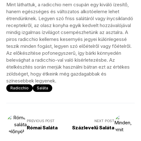
Mint láthattuk, a radicchio nem csupán egy kiváló ízesítő,
hanem egészséges és változatos alkotóeleme lehet
étrendünknek. Legyen szó friss salátáról vagy ínycsiklandó
receptekről, az olasz konyha egyik kedvelt hozzávalójával
mindig izgalmas ízvilágot csempészhetünk az asztalra. A
piros radicchio kellemes kesernyés jegyei különlegessé
teszik minden fogást, legyen szó előételről vagy főételről.
Az előkészítése pofonegyszerű, így bárki könnyedén
belevághat a radicchio-val való kísérletezésbe. Az
ételkészítés során merjük használni bátran ezt az értékes
zöldséget, hogy étkeink még gazdagabbak és
színesebbek legyenek.
Radicchio
Saláta
PREVIOUS POST
NEXT POST
Római Saláta
Százlevelű Saláta