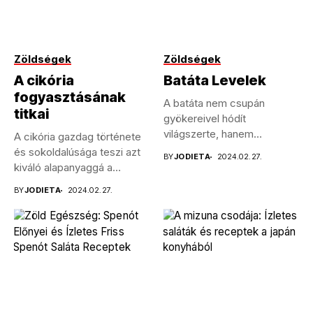
Zöldségek
Zöldségek
A cikória
Batáta Levelek
fogyasztásának
A batáta nem csupán
titkai
gyökereivel hódít
világszerte, hanem
A cikória gazdag története
leveleivel is egyre többen...
és sokoldalúsága teszi azt
BY
JODIETA
2024.02.27.
kiváló alapanyaggá a
konyhában....
BY
JODIETA
2024.02.27.