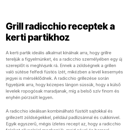
Grill radicchio receptek a
kerti partikhoz
A kerti partik ideális alkalmat kínálnak arra, hogy grillre
tereljük a figyelmünket, és a radicchio személyében egy új
szereplőt is meghívjunk rá. Ennek a zöldségnek a grillen
való sütése felfedi füstös ízét, miközben a levél kesernyés
jegyei is mérséklődnek. A radicchio grillezése során
figyeljünk arra, hogy közepes lángon süssük, hogy a külső
levelek ropogósak maradjanak, míg a belső szív finom és
enyhén pörzsölt legyen.
A radicchio ideálisan kombinálható füstölt sajtokkal és
grillezett zöldségekkel, például padlizsánnal és cukkinivel.
Egyik egyszerű, mégis ízletes recept az, hogy a radicchio