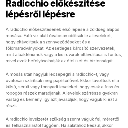
Radicchio előkészítése
lépésről lépésre
A radicchio előkészítésének első lépése a zöldség alapos
mosása. Futó víz alatt óvatosan öblítsük le a leveleket,
hogy eltávolítsuk a szennyeződéseket és a
földmaradványokat. Az esetleges károsító szervezetek,
mint a baktériumok vagy a kis rovarok eltávolítása is fontos,
mivel ezek befolyásolhatják az étel ízét és biztonságát.
A mosás után hagyjuk lecsepegni a radicchio-t, vagy
óvatosan szárítsuk meg papírtörlővel. Ekkor távolítsuk el a
külső, sérült vagy fonnyadt leveleket, hogy csak a friss és
ropogós részek maradjanak. A levelek szárrésze gyakran
vastag és kemény, így azt javasoljuk, hogy vágjuk ki ezt a
részt.
A radicchio levélzetét szükség szerint vágjuk fel, mérettől
és felhasználástól függően. Ha salátához készül, akkor