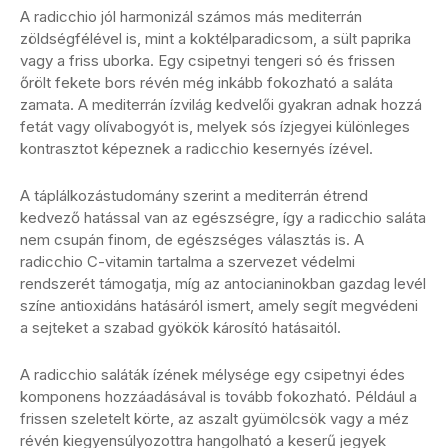
A radicchio jól harmonizál számos más mediterrán
zöldségfélével is, mint a koktélparadicsom, a sült paprika
vagy a friss uborka. Egy csipetnyi tengeri só és frissen
őrölt fekete bors révén még inkább fokozható a saláta
zamata. A mediterrán ízvilág kedvelői gyakran adnak hozzá
fetát vagy olívabogyót is, melyek sós ízjegyei különleges
kontrasztot képeznek a radicchio kesernyés ízével.
A táplálkozástudomány szerint a mediterrán étrend
kedvező hatással van az egészségre, így a radicchio saláta
nem csupán finom, de egészséges választás is. A
radicchio C-vitamin tartalma a szervezet védelmi
rendszerét támogatja, míg az antocianinokban gazdag levél
színe antioxidáns hatásáról ismert, amely segít megvédeni
a sejteket a szabad gyökök károsító hatásaitól.
A radicchio saláták ízének mélysége egy csipetnyi édes
komponens hozzáadásával is tovább fokozható. Például a
frissen szeletelt körte, az aszalt gyümölcsök vagy a méz
révén kiegyensúlyozottra hangolható a keserű jegyek