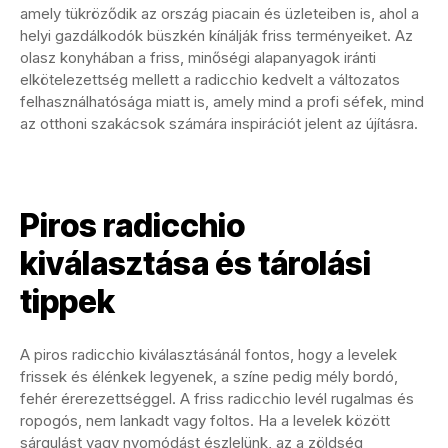
amely tükröződik az ország piacain és üzleteiben is, ahol a
helyi gazdálkodók büszkén kínálják friss terményeiket. Az
olasz konyhában a friss, minőségi alapanyagok iránti
elkötelezettség mellett a radicchio kedvelt a változatos
felhasználhatósága miatt is, amely mind a profi séfek, mind
az otthoni szakácsok számára inspirációt jelent az újításra.
Piros radicchio
kiválasztása és tárolási
tippek
A piros radicchio kiválasztásánál fontos, hogy a levelek
frissek és élénkek legyenek, a színe pedig mély bordó,
fehér érerezettséggel. A friss radicchio levél rugalmas és
ropogós, nem lankadt vagy foltos. Ha a levelek között
sárgulást vagy nyomódást észlelünk, az a zöldség