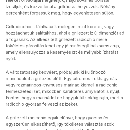
feleket olívaolajjal megkenjük, majd sóval és borssal
ízesítjük, és közvetlenül a grillrácsra helyezzük. Néhány
percenként forgassuk meg, hogy egyenletesen süljön.
Grillradicchio-t tálalhatunk melegen, mint köretet, vagy
hozzáadhatjuk salátákhoz, ahol a grillezett íz új dimenziót ad
a fogásnak. Az elkészített grillezett radicchio mellé
tökéletes párosítás lehet egy jó minőségű balzsamszirup,
amely ellensúlyozza a kesernyés ízt és mélyebb ízhatást
nyújt.
A változatosság kedvéért, próbáljunk ki különböző
marinádokat a grillezés előtt. Egy citromos-fokhagymás
vagy rozmaringos-thymusos marinád kiemeli a radicchio
természetes ízét, miközben karakteres árnyalatot is nyújt.
Fontos, hogy a marinádot ne hagyjuk túl sokáig rajta, mert a
radicchio gyorsan felveszi az ízeket.
A grillezett radicchio egyik előnye, hogy gyorsan és
egyszerűen elkészíthető, így tökéletes választás azok