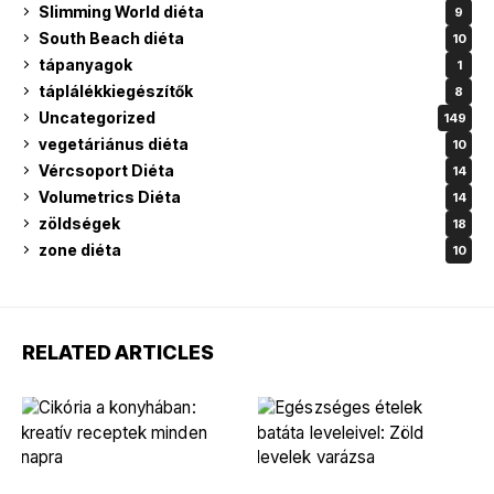
Slimming World diéta
9
South Beach diéta
10
tápanyagok
1
táplálékkiegészítők
8
Uncategorized
149
vegetáriánus diéta
10
Vércsoport Diéta
14
Volumetrics Diéta
14
zöldségek
18
zone diéta
10
RELATED ARTICLES