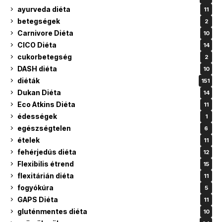
ayurveda diéta
11
betegségek
2
Carnivore Diéta
10
CICO Diéta
14
cukorbetegség
2
DASH diéta
10
diéták
151
Dukan Diéta
14
Eco Atkins Diéta
11
édességek
1
egészségtelen
6
ételek
11
fehérjedús diéta
12
Flexibilis étrend
15
flexitárián diéta
11
fogyókúra
5
GAPS Diéta
11
gluténmentes diéta
10