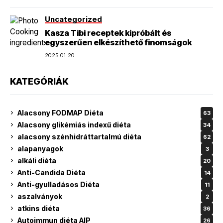
Uncategorized
Kasza Tibi receptek kipróbált és
egyszerűen elkészíthető finomságok
2025.01.20.
KATEGÓRIÁK
Alacsony FODMAP Diéta
63
Alacsony glikémiás indexű diéta
34
alacsony szénhidráttartalmú diéta
62
alapanyagok
3
alkáli diéta
20
Anti-Candida Diéta
14
Anti-gyulladásos Diéta
11
aszalványok
2
atkins diéta
36
Autoimmun diéta AIP
26