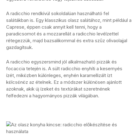
A radicchio rendkívül sokoldalúan használható fel
salátákban is. Egy klasszikus olasz salátához, mint például a
Caprese, éppen csak annyit kell tenni, hogy a
paradicsomot és a mozzarellát a radicchio levélzettel
rétegezzük, majd bazsalikommal és extra szűz olívaolajjal
gazdagítsuk.
A radicchio egyszersmind jól alkalmazható pizzák és
focaccia tetején is. A sült radicchio enyhíti a kesernyés
ízét, miközben különleges, enyhén karamellizált ízt
kölcsönöz az ételnek. Ez a módszer különösen ajánlott
azoknak, akik új ízeket és textúrákat szeretnének
felfedezni a hagyományos pizzák világában.