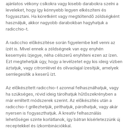
ajánlatos vékony csíkokra vagy kisebb darabokra szelni a
leveleket, hogy így könnyebb legyen elkészíteni és
fogyasztani. Ha köretként vagy megtöltendő zöldségként
használjuk, akkor nagyobb darabokban hagyhatjuk a
radicchio-t.
A radicchio előkészítése során figyelembe kell venni az
ízét is. Mivel ennek a zöldségnek van egy enyhén
kesernyés ízjegye, néha célszerű enyhíteni ezen az ízen.
Ezt megtehetjük úgy, hogy a levélzetet egy kis ideig vízben
áztatjuk, vagy citromlével és olívaolajjal ízesítjük, amelyek
semlegesítik a keserű ízt.
Az előkészített radicchio-t azonnal felhasználhatjuk, vagy
ha szükséges, rövid ideig tárolhatjuk hűtőszekrényben a
már említett módszerek szerint. Az előkészítés után a
radicchio-t grillezhetjük, piríthatjuk, párolhatjuk, vagy akár
nyersen is fogyaszthatjuk. A kreatív felhasználás
lehetőségei szinte korlátlanok, így bátran kísérletezzünk új
receptekkel és ízkombinációkkal.