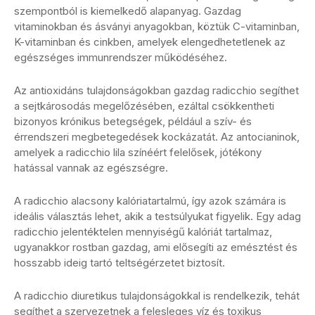
szempontból is kiemelkedő alapanyag. Gazdag
vitaminokban és ásványi anyagokban, köztük C-vitaminban,
K-vitaminban és cinkben, amelyek elengedhetetlenek az
egészséges immunrendszer működéséhez.
Az antioxidáns tulajdonságokban gazdag radicchio segíthet
a sejtkárosodás megelőzésében, ezáltal csökkentheti
bizonyos krónikus betegségek, például a szív- és
érrendszeri megbetegedések kockázatát. Az antocianinok,
amelyek a radicchio lila színéért felelősek, jótékony
hatással vannak az egészségre.
A radicchio alacsony kalóriatartalmú, így azok számára is
ideális választás lehet, akik a testsúlyukat figyelik. Egy adag
radicchio jelentéktelen mennyiségű kalóriát tartalmaz,
ugyanakkor rostban gazdag, ami elősegíti az emésztést és
hosszabb ideig tartó teltségérzetet biztosít.
A radicchio diuretikus tulajdonságokkal is rendelkezik, tehát
segíthet a szervezetnek a felesleges víz és toxikus