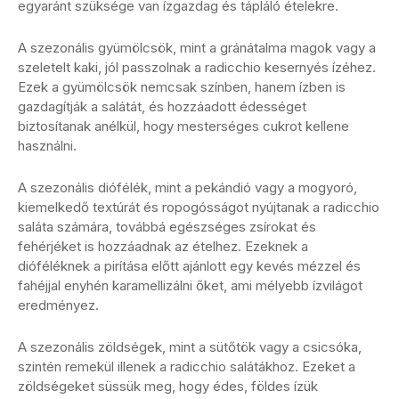
egyaránt szüksége van ízgazdag és tápláló ételekre.
A szezonális gyümölcsök, mint a gránátalma magok vagy a
szeletelt kaki, jól passzolnak a radicchio kesernyés ízéhez.
Ezek a gyümölcsök nemcsak színben, hanem ízben is
gazdagítják a salátát, és hozzáadott édességet
biztosítanak anélkül, hogy mesterséges cukrot kellene
használni.
A szezonális diófélék, mint a pekándió vagy a mogyoró,
kiemelkedő textúrát és ropogósságot nyújtanak a radicchio
saláta számára, továbbá egészséges zsírokat és
fehérjéket is hozzáadnak az ételhez. Ezeknek a
dióféléknek a pirítása előtt ajánlott egy kevés mézzel és
fahéjjal enyhén karamellizálni őket, ami mélyebb ízvilágot
eredményez.
A szezonális zöldségek, mint a sütőtök vagy a csicsóka,
szintén remekül illenek a radicchio salátákhoz. Ezeket a
zöldségeket süssük meg, hogy édes, földes ízük