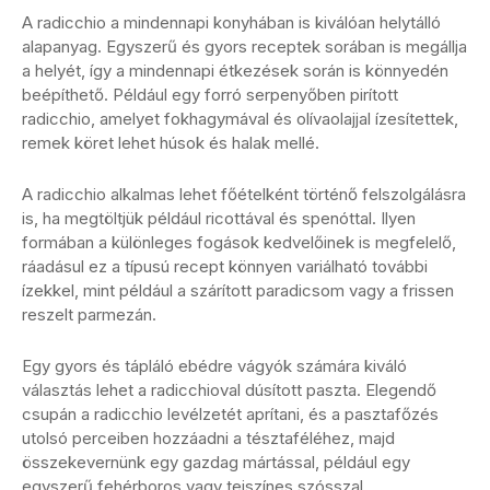
A radicchio a mindennapi konyhában is kiválóan helytálló
alapanyag. Egyszerű és gyors receptek sorában is megállja
a helyét, így a mindennapi étkezések során is könnyedén
beépíthető. Például egy forró serpenyőben pirított
radicchio, amelyet fokhagymával és olívaolajjal ízesítettek,
remek köret lehet húsok és halak mellé.
A radicchio alkalmas lehet főételként történő felszolgálásra
is, ha megtöltjük például ricottával és spenóttal. Ilyen
formában a különleges fogások kedvelőinek is megfelelő,
ráadásul ez a típusú recept könnyen variálható további
ízekkel, mint például a szárított paradicsom vagy a frissen
reszelt parmezán.
Egy gyors és tápláló ebédre vágyók számára kiváló
választás lehet a radicchioval dúsított paszta. Elegendő
csupán a radicchio levélzetét aprítani, és a pasztafőzés
utolsó perceiben hozzáadni a tésztaféléhez, majd
összekevernünk egy gazdag mártással, például egy
egyszerű fehérboros vagy tejszínes szósszal.