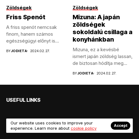
Zöldségek
Zöldségek
Friss Spenót
Mizuna: A japán
zöldségek
A friss spenót nemcsak
sokoldalú csillaga a
finom, hanem számos
konyhánkban
egészségügyi előnyt is
kínál, melyeket...
Mizuna, ez a kevésbé
BY
JODIETA
2024.02.27.
ismert japán zöldség lassan,
de biztosan hódítja meg...
BY
JODIETA
2024.02.27.
USEFUL LINKS
Our website uses cookies to improve your
Accept
SUBSCRIBE NOW
experience. Learn more about
cookie policy