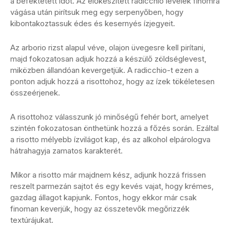
a befektetett időt. Az előkészített radicchio levelek finomra
vágása után pirítsuk meg egy serpenyőben, hogy
kibontakoztassuk édes és kesernyés ízjegyeit.
Az arborio rizst alapul véve, olajon üvegesre kell pirítani,
majd fokozatosan adjuk hozzá a készülő zöldséglevest,
miközben állandóan kevergetjük. A radicchio-t ezen a
ponton adjuk hozzá a risottohoz, hogy az ízek tökéletesen
összeérjenek.
A risottohoz válasszunk jó minőségű fehér bort, amelyet
szintén fokozatosan önthetünk hozzá a főzés során. Ezáltal
a risotto mélyebb ízvilágot kap, és az alkohol elpárologva
hátrahagyja zamatos karakterét.
Mikor a risotto már majdnem kész, adjunk hozzá frissen
reszelt parmezán sajtot és egy kevés vajat, hogy krémes,
gazdag állagot kapjunk. Fontos, hogy ekkor már csak
finoman keverjük, hogy az összetevők megőrizzék
textúrájukat.