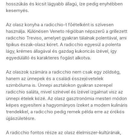
hosszúkás és kicsit lágyabb állagú, íze pedig enyhébben
kesernyés.
Az olasz konyha a radicchio-t főételként is szívesen
használja. Különösen Veneto régióban népszerű a grillezett
radicchio Treviso, amelyet gyakran tálalnak polentával, ami
tipikus észak-olasz köret. A radicchio egyesül a polenta
lágy, krémes állagával és gazdag kukoricás ízével, így
egyedülálló és karakteres fogást alkotva.
Az olaszok számára a radicchio nem csak egy zöldség,
hanem az ünnepek és a családi összejövetelek
szimbóluma is. Ünnepi asztalokon gyakran szerepel
radicchio saláta, mivel színével és ízével izgalmat visz az
ünnepi ételek közé. Az olasz gasztronómia mesteri módon
képes egyesíteni a hagyományos ízeket a modern kulináris
trendekkel, a radicchio pedig remek példa erre az örökös
újjászületésre.
A radicchio fontos része az olasz élelmiszer-kultúrának,