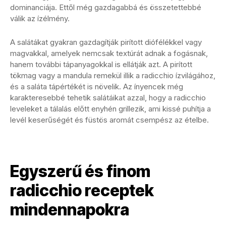
dominanciája. Ettől még gazdagabbá és összetettebbé
válik az ízélmény.
A salátákat gyakran gazdagítják pirított diófélékkel vagy
magvakkal, amelyek nemcsak textúrát adnak a fogásnak,
hanem további tápanyagokkal is ellátják azt. A pirított
tökmag vagy a mandula remekül illik a radicchio ízvilágához,
és a saláta tápértékét is növelik. Az ínyencek még
karakteresebbé tehetik salátáikat azzal, hogy a radicchio
leveleket a tálalás előtt enyhén grillezik, ami kissé puhítja a
levél keserűségét és füstös aromát csempész az ételbe.
Egyszerű és finom
radicchio receptek
mindennapokra