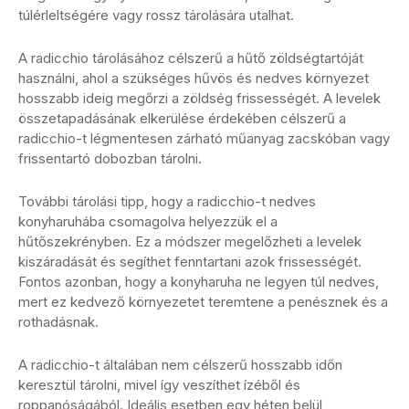
túlérleltségére vagy rossz tárolására utalhat.
A radicchio tárolásához célszerű a hűtő zöldségtartóját
használni, ahol a szükséges hűvös és nedves környezet
hosszabb ideig megőrzi a zöldség frissességét. A levelek
összetapadásának elkerülése érdekében célszerű a
radicchio-t légmentesen zárható műanyag zacskóban vagy
frissentartó dobozban tárolni.
További tárolási tipp, hogy a radicchio-t nedves
konyharuhába csomagolva helyezzük el a
hűtőszekrényben. Ez a módszer megelőzheti a levelek
kiszáradását és segíthet fenntartani azok frissességét.
Fontos azonban, hogy a konyharuha ne legyen túl nedves,
mert ez kedvező környezetet teremtene a penésznek és a
rothadásnak.
A radicchio-t általában nem célszerű hosszabb időn
keresztül tárolni, mivel így veszíthet ízéből és
roppanóságából. Ideális esetben egy héten belül