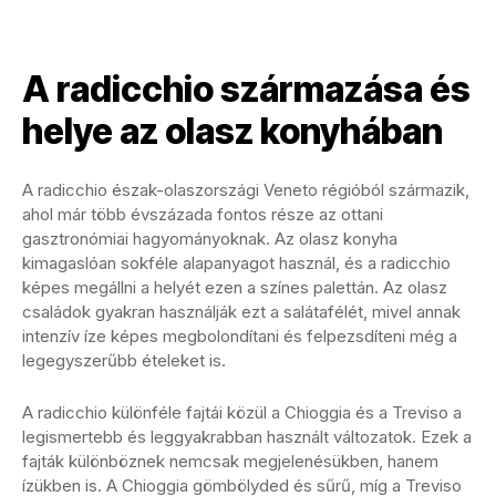
A radicchio származása és
helye az olasz konyhában
A radicchio észak-olaszországi Veneto régióból származik,
ahol már több évszázada fontos része az ottani
gasztronómiai hagyományoknak. Az olasz konyha
kimagaslóan sokféle alapanyagot használ, és a radicchio
képes megállni a helyét ezen a színes palettán. Az olasz
családok gyakran használják ezt a salátafélét, mivel annak
intenzív íze képes megbolondítani és felpezsdíteni még a
legegyszerűbb ételeket is.
A radicchio különféle fajtái közül a Chioggia és a Treviso a
legismertebb és leggyakrabban használt változatok. Ezek a
fajták különböznek nemcsak megjelenésükben, hanem
ízükben is. A Chioggia gömbölyded és sűrű, míg a Treviso