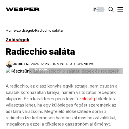
Home
zöldségek
Radicchio saláta
Zöldségek
Radicchio saláta
Készítsünk ízletes radicchio salátát: tippek és
JODIETA
2024.02.26.
14 MINS READ
489 VIEWS
receptek
A radicchio, az olasz konyha egyik sztárja, nem csupán a
saláták koronázatlan királya, hanem változatos receptek
alapja is. Ez a karakteres piros levelű
zöldség
tökéletes
választás lehet, ha egy különleges fogást szeretnénk az
asztalra varázsolni. Megfelelő előkészítése során a
radicchio íze kellemesen harmonizál más hozzávalókkal,
megalkotva ezzel a tökéletes gasztronómiai élményt.