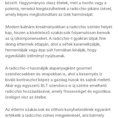
között. Hagyományos olasz ételek, mint a risotto vagy a
polenta, remekül kiegészülhetnek a radicchio pikáns ízével,
amely képes megbolondítani az ízek harmóniáját.
Modern kulináris kreálmányokban a radicchio szintén helyet
kap, hiszen a kísérletező szakácsok folyamatosan keresik
az új ízkomponenseket. A radicchio-t gyakran látjuk fine
dining éttermek étlapján, ahol a séfek karamellizálják,
fermentálják vagy épp sült formában kínálják, hogy
egyedülálló ízélményt nyújtsanak.
A radicchio-t használják alapanyagként gourmet
szendvicsekben és wrapokban is, ahol a kesernyés íz
kiváló kontrasztot képez a gazdag húsok és sajtok mellett.
Akár egy egyszerű BLT szendvics is új szintre emelhető
radicchio hozzáadásával, amely frissességet és egzotikus
ízvilágot visz az ételbe.
Az éttermi szakácsok és otthoni konyhatündérek egyaránt
értékelik a radicchio színes megjelenését, ami bármely