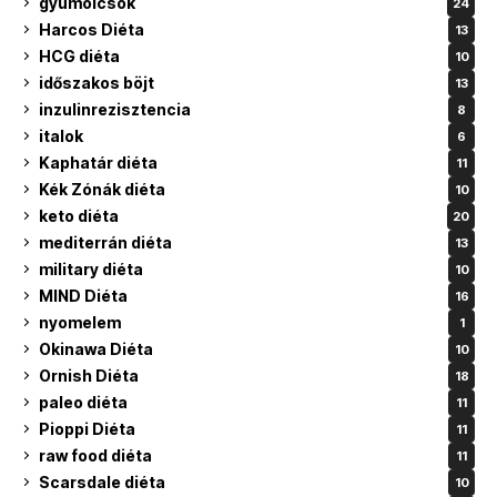
gyümölcsök
24
Harcos Diéta
13
HCG diéta
10
időszakos böjt
13
inzulinrezisztencia
8
italok
6
Kaphatár diéta
11
Kék Zónák diéta
10
keto diéta
20
mediterrán diéta
13
military diéta
10
MIND Diéta
16
nyomelem
1
Okinawa Diéta
10
Ornish Diéta
18
paleo diéta
11
Pioppi Diéta
11
raw food diéta
11
Scarsdale diéta
10