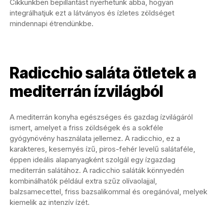
Cikkünkben bepillantást nyerhetünk abba, hogyan
integrálhatjuk ezt a látványos és ízletes zöldséget
mindennapi étrendünkbe.
Radicchio saláta ötletek a
mediterrán ízvilágból
A mediterrán konyha egészséges és gazdag ízvilágáról
ismert, amelyet a friss zöldségek és a sokféle
gyógynövény használata jellemez. A radicchio, ez a
karakteres, kesernyés ízű, piros-fehér levelű salátaféle,
éppen ideális alapanyagként szolgál egy ízgazdag
mediterrán salátához. A radicchio saláták könnyedén
kombinálhatók például extra szűz olívaolajjal,
balzsamecettel, friss bazsalikommal és oregánóval, melyek
kiemelik az intenzív ízét.