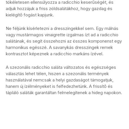
tökéletesen ellensúlyozza a radicchio keserűségét, és
adjuk hozzájuk a friss zöldsalátákhoz, hogy gazdag és
kielégítő fogást kapjunk.
Ne féljünk kísérletezni a dresszingekkel sem. Egy málnás
vagy mustármagos vinaigrette izgalmas ízt ad a radicchio
salátának, és segít összehozni az összes komponenst egy
harmonikus egésszé. A savanykás dresszingek remek
kontrasztot képeznek a radicchio markáns ízével.
A szezonális radicchio saláta változatos és egészséges
választás lehet télen, hiszen a szezonális termények
használatával nemcsak a helyi gazdaságot támogatjuk,
hanem új ízélményeket is felfedezhetünk. A frissítő és
tápláló saláták garantáltan felmelegítenek a hideg napokon.