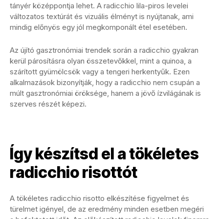
tányér középpontja lehet. A radicchio lila-piros levelei
változatos textúrát és vizuális élményt is nyújtanak, ami
mindig előnyös egy jól megkomponált étel esetében.
Az újító gasztronómiai trendek során a radicchio gyakran
kerül párosításra olyan összetevőkkel, mint a quinoa, a
szárított gyümölcsök vagy a tengeri herkentyűk. Ezen
alkalmazások bizonyítják, hogy a radicchio nem csupán a
múlt gasztronómiai öröksége, hanem a jövő ízvilágának is
szerves részét képezi.
Így készítsd el a tökéletes
radicchio risottót
A tökéletes radicchio risotto elkészítése figyelmet és
türelmet igényel, de az eredmény minden esetben megéri