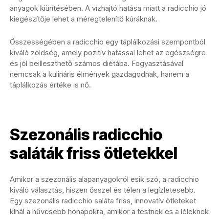
anyagok kiürítésében. A vízhajtó hatása miatt a radicchio jó
kiegészítője lehet a méregtelenítő kúráknak.
Összességében a radicchio egy táplálkozási szempontból
kiváló zöldség, amely pozitív hatással lehet az egészségre
és jól beilleszthető számos diétába. Fogyasztásával
nemcsak a kulináris élmények gazdagodnak, hanem a
táplálkozás értéke is nő.
Szezonális radicchio
saláták friss ötletekkel
Amikor a szezonális alapanyagokról esik szó, a radicchio
kiváló választás, hiszen ősszel és télen a legízletesebb.
Egy szezonális radicchio saláta friss, innovatív ötleteket
kínál a hűvösebb hónapokra, amikor a testnek és a léleknek