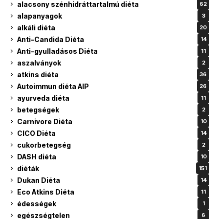
alacsony szénhidráttartalmú diéta
62
alapanyagok
3
alkáli diéta
20
Anti-Candida Diéta
14
Anti-gyulladásos Diéta
11
aszalványok
2
atkins diéta
36
Autoimmun diéta AIP
26
ayurveda diéta
11
betegségek
2
Carnivore Diéta
10
CICO Diéta
14
cukorbetegség
2
DASH diéta
10
diéták
151
Dukan Diéta
14
Eco Atkins Diéta
11
édességek
1
egészségtelen
6