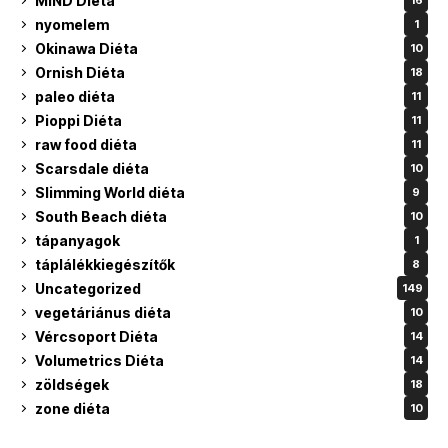
MIND Diéta
16
nyomelem
1
Okinawa Diéta
10
Ornish Diéta
18
paleo diéta
11
Pioppi Diéta
11
raw food diéta
11
Scarsdale diéta
10
Slimming World diéta
9
South Beach diéta
10
tápanyagok
1
táplálékkiegészítők
8
Uncategorized
149
vegetáriánus diéta
10
Vércsoport Diéta
14
Volumetrics Diéta
14
zöldségek
18
zone diéta
10