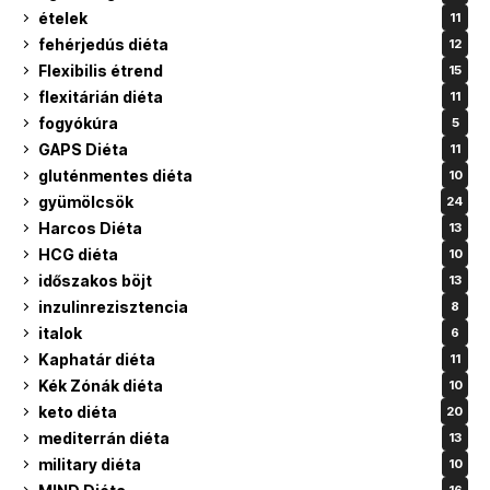
ételek
11
fehérjedús diéta
12
Flexibilis étrend
15
flexitárián diéta
11
fogyókúra
5
GAPS Diéta
11
gluténmentes diéta
10
gyümölcsök
24
Harcos Diéta
13
HCG diéta
10
időszakos böjt
13
inzulinrezisztencia
8
italok
6
Kaphatár diéta
11
Kék Zónák diéta
10
keto diéta
20
mediterrán diéta
13
military diéta
10