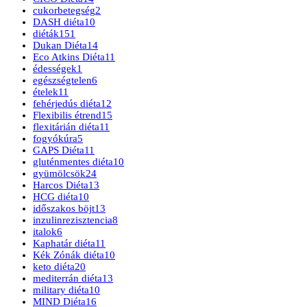
cukorbetegség
2
DASH diéta
10
diéták
151
Dukan Diéta
14
Eco Atkins Diéta
11
édességek
1
egészségtelen
6
ételek
11
fehérjedús diéta
12
Flexibilis étrend
15
flexitárián diéta
11
fogyókúra
5
GAPS Diéta
11
gluténmentes diéta
10
gyümölcsök
24
Harcos Diéta
13
HCG diéta
10
időszakos böjt
13
inzulinrezisztencia
8
italok
6
Kaphatár diéta
11
Kék Zónák diéta
10
keto diéta
20
mediterrán diéta
13
military diéta
10
MIND Diéta
16