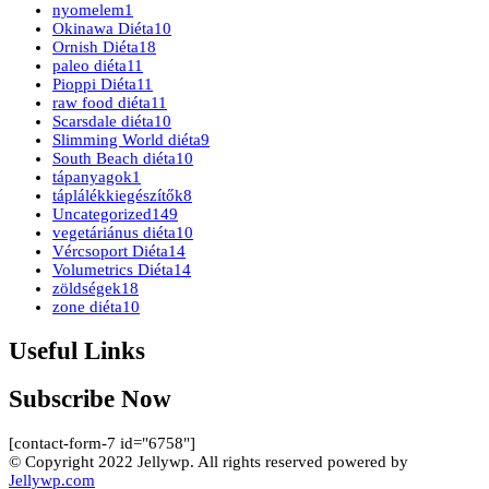
nyomelem
1
Okinawa Diéta
10
Ornish Diéta
18
paleo diéta
11
Pioppi Diéta
11
raw food diéta
11
Scarsdale diéta
10
Slimming World diéta
9
South Beach diéta
10
tápanyagok
1
táplálékkiegészítők
8
Uncategorized
149
vegetáriánus diéta
10
Vércsoport Diéta
14
Volumetrics Diéta
14
zöldségek
18
zone diéta
10
Useful Links
Subscribe Now
[contact-form-7 id="6758"]
© Copyright 2022 Jellywp. All rights reserved powered by
Jellywp.com