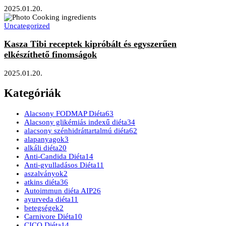
2025.01.20.
Uncategorized
Kasza Tibi receptek kipróbált és egyszerűen
elkészíthető finomságok
2025.01.20.
Kategóriák
Alacsony FODMAP Diéta
63
Alacsony glikémiás indexű diéta
34
alacsony szénhidráttartalmú diéta
62
alapanyagok
3
alkáli diéta
20
Anti-Candida Diéta
14
Anti-gyulladásos Diéta
11
aszalványok
2
atkins diéta
36
Autoimmun diéta AIP
26
ayurveda diéta
11
betegségek
2
Carnivore Diéta
10
CICO Diéta
14