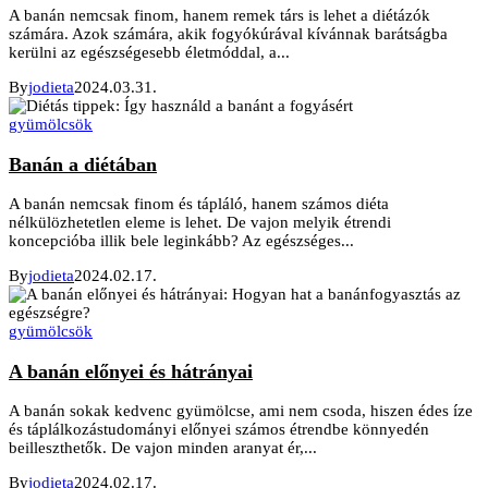
A banán nemcsak finom, hanem remek társ is lehet a diétázók
számára. Azok számára, akik fogyókúrával kívánnak barátságba
kerülni az egészségesebb életmóddal, a...
By
jodieta
2024.03.31.
gyümölcsök
Banán a diétában
A banán nemcsak finom és tápláló, hanem számos diéta
nélkülözhetetlen eleme is lehet. De vajon melyik étrendi
koncepcióba illik bele leginkább? Az egészséges...
By
jodieta
2024.02.17.
gyümölcsök
A banán előnyei és hátrányai
A banán sokak kedvenc gyümölcse, ami nem csoda, hiszen édes íze
és táplálkozástudományi előnyei számos étrendbe könnyedén
beilleszthetők. De vajon minden aranyat ér,...
By
jodieta
2024.02.17.