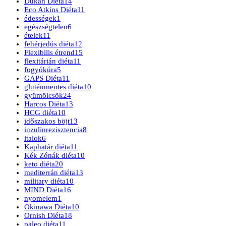
Dukan Diéta
14
Eco Atkins Diéta
11
édességek
1
egészségtelen
6
ételek
11
fehérjedús diéta
12
Flexibilis étrend
15
flexitárián diéta
11
fogyókúra
5
GAPS Diéta
11
gluténmentes diéta
10
gyümölcsök
24
Harcos Diéta
13
HCG diéta
10
időszakos böjt
13
inzulinrezisztencia
8
italok
6
Kaphatár diéta
11
Kék Zónák diéta
10
keto diéta
20
mediterrán diéta
13
military diéta
10
MIND Diéta
16
nyomelem
1
Okinawa Diéta
10
Ornish Diéta
18
paleo diéta
11