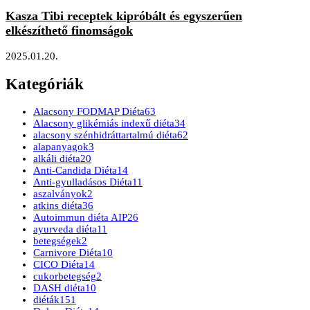
Kasza Tibi receptek kipróbált és egyszerűen
elkészíthető finomságok
2025.01.20.
Kategóriák
Alacsony FODMAP Diéta
63
Alacsony glikémiás indexű diéta
34
alacsony szénhidráttartalmú diéta
62
alapanyagok
3
alkáli diéta
20
Anti-Candida Diéta
14
Anti-gyulladásos Diéta
11
aszalványok
2
atkins diéta
36
Autoimmun diéta AIP
26
ayurveda diéta
11
betegségek
2
Carnivore Diéta
10
CICO Diéta
14
cukorbetegség
2
DASH diéta
10
diéták
151