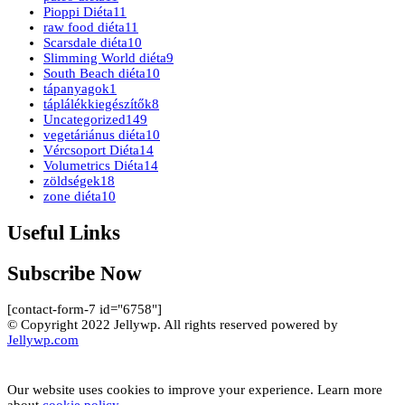
Pioppi Diéta
11
raw food diéta
11
Scarsdale diéta
10
Slimming World diéta
9
South Beach diéta
10
tápanyagok
1
táplálékkiegészítők
8
Uncategorized
149
vegetáriánus diéta
10
Vércsoport Diéta
14
Volumetrics Diéta
14
zöldségek
18
zone diéta
10
Useful Links
Subscribe Now
[contact-form-7 id="6758"]
© Copyright 2022 Jellywp. All rights reserved powered by
Jellywp.com
Our website uses cookies to improve your experience. Learn more