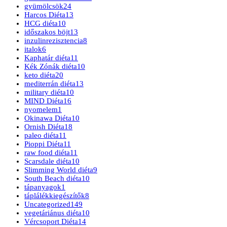
gyümölcsök
24
Harcos Diéta
13
HCG diéta
10
időszakos böjt
13
inzulinrezisztencia
8
italok
6
Kaphatár diéta
11
Kék Zónák diéta
10
keto diéta
20
mediterrán diéta
13
military diéta
10
MIND Diéta
16
nyomelem
1
Okinawa Diéta
10
Ornish Diéta
18
paleo diéta
11
Pioppi Diéta
11
raw food diéta
11
Scarsdale diéta
10
Slimming World diéta
9
South Beach diéta
10
tápanyagok
1
táplálékkiegészítők
8
Uncategorized
149
vegetáriánus diéta
10
Vércsoport Diéta
14