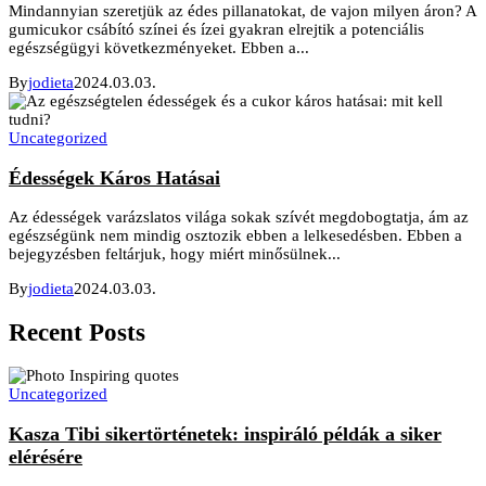
Mindannyian szeretjük az édes pillanatokat, de vajon milyen áron? A
gumicukor csábító színei és ízei gyakran elrejtik a potenciális
egészségügyi következményeket. Ebben a...
By
jodieta
2024.03.03.
Uncategorized
Édességek Káros Hatásai
Az édességek varázslatos világa sokak szívét megdobogtatja, ám az
egészségünk nem mindig osztozik ebben a lelkesedésben. Ebben a
bejegyzésben feltárjuk, hogy miért minősülnek...
By
jodieta
2024.03.03.
Recent Posts
Uncategorized
Kasza Tibi sikertörténetek: inspiráló példák a siker
elérésére