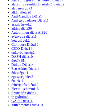
Alacsony glikémiás indexű diéta
34
alacsony szénhidráttartalmú diéta
62
alapanyagok
3
alkáli diéta
20
Anti-Candida Diéta
14
Anti-gyulladásos Diéta
11
aszalványok
2
atkins diéta
36
Autoimmun diéta AIP
26
ayurveda diéta
11
betegségek
2
Carnivore Diéta
10
CICO Diéta
14
cukorbetegség
2
DASH diéta
10
diéták
151
Dukan Diéta
14
Eco Atkins Diéta
11
édességek
1
egészségtelen
6
ételek
11
fehérjedús diéta
12
Flexibilis étrend
15
flexitárián diéta
11
fogyókúra
5
GAPS Diéta
11
gluténmentes diéta
10