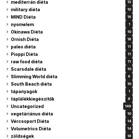
mediterrán diéta
13
military diéta
10
MIND Diéta
16
nyomelem
1
Okinawa Diéta
10
Ornish Diéta
18
paleo diéta
11
Pioppi Diéta
11
raw food diéta
11
Scarsdale diéta
10
Slimming World diéta
9
South Beach diéta
10
tápanyagok
1
táplálékkiegészítők
8
Uncategorized
149
vegetáriánus diéta
10
Vércsoport Diéta
14
Volumetrics Diéta
14
zöldségek
18