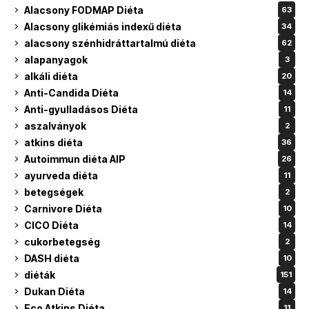
Alacsony FODMAP Diéta
63
Alacsony glikémiás indexű diéta
34
alacsony szénhidráttartalmú diéta
62
alapanyagok
3
alkáli diéta
20
Anti-Candida Diéta
14
Anti-gyulladásos Diéta
11
aszalványok
2
atkins diéta
36
Autoimmun diéta AIP
26
ayurveda diéta
11
betegségek
2
Carnivore Diéta
10
CICO Diéta
14
cukorbetegség
2
DASH diéta
10
diéták
151
Dukan Diéta
14
Eco Atkins Diéta
11