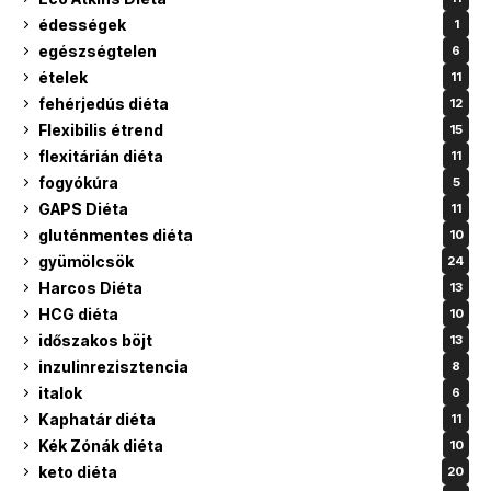
édességek
1
egészségtelen
6
ételek
11
fehérjedús diéta
12
Flexibilis étrend
15
flexitárián diéta
11
fogyókúra
5
GAPS Diéta
11
gluténmentes diéta
10
gyümölcsök
24
Harcos Diéta
13
HCG diéta
10
időszakos böjt
13
inzulinrezisztencia
8
italok
6
Kaphatár diéta
11
Kék Zónák diéta
10
keto diéta
20