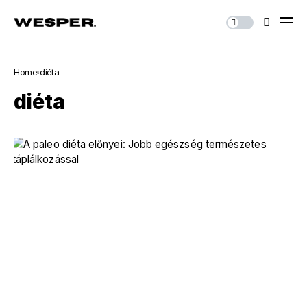
Home
diéta
diéta