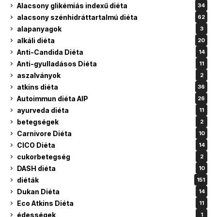
Alacsony glikémiás indexű diéta
34
alacsony szénhidráttartalmú diéta
62
alapanyagok
3
alkáli diéta
20
Anti-Candida Diéta
14
Anti-gyulladásos Diéta
11
aszalványok
2
atkins diéta
36
Autoimmun diéta AIP
26
ayurveda diéta
11
betegségek
2
Carnivore Diéta
10
CICO Diéta
14
cukorbetegség
2
DASH diéta
10
diéták
151
Dukan Diéta
14
Eco Atkins Diéta
11
édességek
1