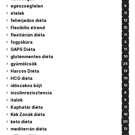
egészségtelen
6
ételek
11
fehérjedús diéta
12
Flexibilis étrend
15
flexitárián diéta
11
fogyókúra
5
GAPS Diéta
11
gluténmentes diéta
10
gyümölcsök
24
Harcos Diéta
13
HCG diéta
10
időszakos böjt
13
inzulinrezisztencia
8
italok
6
Kaphatár diéta
11
Kék Zónák diéta
10
keto diéta
20
mediterrán diéta
13