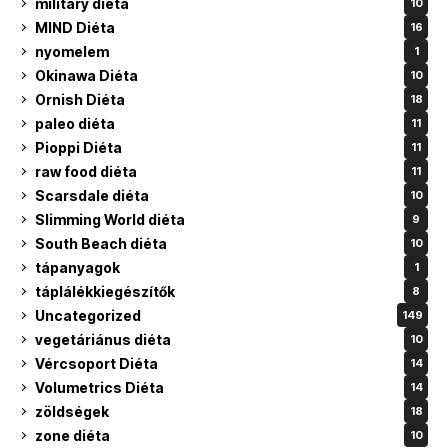
military diéta
10
MIND Diéta
16
nyomelem
1
Okinawa Diéta
10
Ornish Diéta
18
paleo diéta
11
Pioppi Diéta
11
raw food diéta
11
Scarsdale diéta
10
Slimming World diéta
9
South Beach diéta
10
tápanyagok
1
táplálékkiegészítők
8
Uncategorized
149
vegetáriánus diéta
10
Vércsoport Diéta
14
Volumetrics Diéta
14
zöldségek
18
zone diéta
10