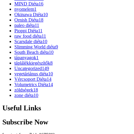
MIND Diéta
16
nyomelem
1
Okinawa Diéta
10
Ornish Diéta
18
paleo diéta
11
Pioppi Diéta
11
raw food diéta
11
Scarsdale diéta
10
Slimming World diéta
9
South Beach diéta
10
tápanyagok
1
táplálékkiegészítők
8
Uncategorized
149
vegetáriánus diéta
10
Vércsoport Diéta
14
Volumetrics Diéta
14
zöldségek
18
zone diéta
10
Useful Links
Subscribe Now