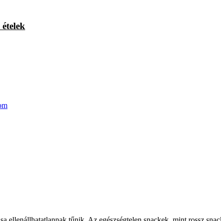
 ételek
com
sa ellenállhatatlannak tűnik. Az egészségtelen snackek, mint rossz sna