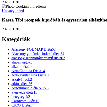
2025.01.20.
Uncategorized
Kasza Tibi receptek kipróbált és egyszerűen elkészít
2025.01.20.
Kategóriák
Alacsony FODMAP Diéta
63
Alacsony glikémiás indexű diéta
34
alacsony szénhidráttartalmú diéta
62
alapanyagok
3
alkáli diéta
20
Anti-Candida Diéta
14
Anti-gyulladásos Diéta
11
aszalványok
2
atkins diéta
36
Autoimmun diéta AIP
26
ayurveda diéta
11
betegségek
2
Carnivore Diéta
10
CICO Diéta
14