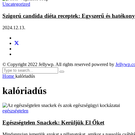
Uncategorized
Szigorú candida diéta receptek: Egyszerű és hatékony
2024.12.13.
© Copyright 2022 Jellywp. All rights reserved powered by
Jellywp.
Home
kalóriadús
kalóriadús
egészségtelen
Egészségtelen Snackek: Kerüljük El Őket
Mindannyian ismerjük azokat a pillanatokat, amikor a nassolás csábítá