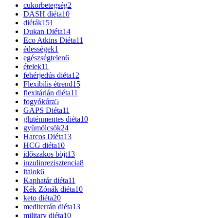
cukorbetegség
2
DASH diéta
10
diéták
151
Dukan Diéta
14
Eco Atkins Diéta
11
édességek
1
egészségtelen
6
ételek
11
fehérjedús diéta
12
Flexibilis étrend
15
flexitárián diéta
11
fogyókúra
5
GAPS Diéta
11
gluténmentes diéta
10
gyümölcsök
24
Harcos Diéta
13
HCG diéta
10
időszakos böjt
13
inzulinrezisztencia
8
italok
6
Kaphatár diéta
11
Kék Zónák diéta
10
keto diéta
20
mediterrán diéta
13
military diéta
10