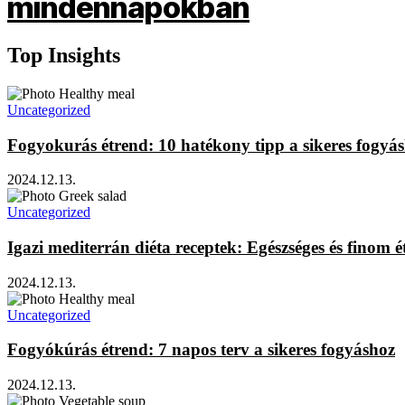
Top Insights
Uncategorized
Fogyokurás étrend: 10 hatékony tipp a sikeres fogyá
2024.12.13.
Uncategorized
Igazi mediterrán diéta receptek: Egészséges és finom é
2024.12.13.
Uncategorized
Fogyókúrás étrend: 7 napos terv a sikeres fogyáshoz
2024.12.13.