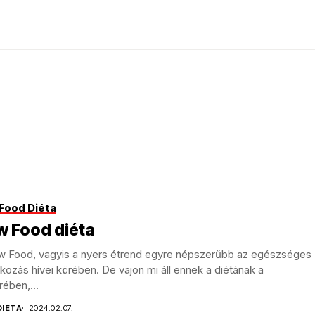
Food Diéta
w Food diéta
w Food, vagyis a nyers étrend egyre népszerűbb az egészséges
lkozás hívei körében. De vajon mi áll ennek a diétának a
rében,...
DIETA
2024.02.07.