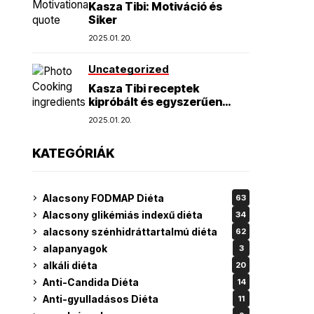
Kasza Tibi: Motiváció és
Siker
2025.01.20.
Uncategorized
Kasza Tibi receptek
kipróbált és egyszerűen
elkészíthető finomságok
2025.01.20.
KATEGÓRIÁK
Alacsony FODMAP Diéta
63
Alacsony glikémiás indexű diéta
34
alacsony szénhidráttartalmú diéta
62
alapanyagok
3
alkáli diéta
20
Anti-Candida Diéta
14
Anti-gyulladásos Diéta
11