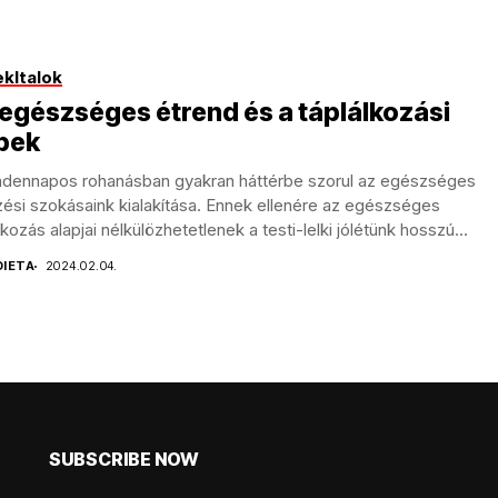
ek
Italok
egészséges étrend és a táplálkozási
pek
ndennapos rohanásban gyakran háttérbe szorul az egészséges
ési szokásaink kialakítása. Ennek ellenére az egészséges
lkozás alapjai nélkülözhetetlenek a testi-lelki jólétünk hosszú
.
DIETA
2024.02.04.
SUBSCRIBE NOW