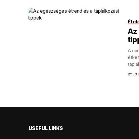
Étel
Az 
tip
A mi
étkez
táplá
távú..
BY
JO
USEFUL LINKS