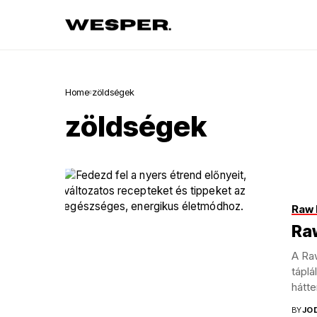
Home
zöldségek
zöldségek
Raw 
Ra
A Ra
táplá
hátte
BY
JO