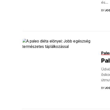
és...
BY
JO
Pale
Pal
Üdvöz
őskor
útmu
BY
JO