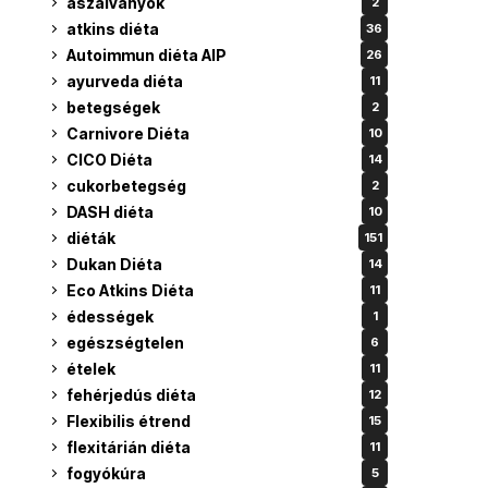
aszalványok
2
atkins diéta
36
Autoimmun diéta AIP
26
ayurveda diéta
11
betegségek
2
Carnivore Diéta
10
CICO Diéta
14
cukorbetegség
2
DASH diéta
10
diéták
151
Dukan Diéta
14
Eco Atkins Diéta
11
édességek
1
egészségtelen
6
ételek
11
fehérjedús diéta
12
Flexibilis étrend
15
flexitárián diéta
11
fogyókúra
5