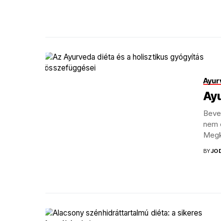
Ayur
Ay
Bevez
nem c
Megk
BY
JO