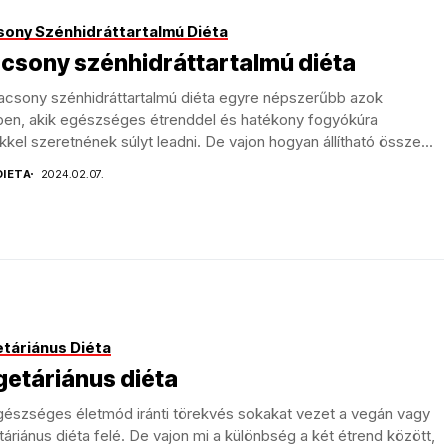
sony Szénhidráttartalmú Diéta
csony szénhidráttartalmú diéta
lacsony szénhidráttartalmú diéta egyre népszerűbb azok
ben, akik egészséges étrenddel és hatékony fogyókúra
kkel szeretnének súlyt leadni. De vajon hogyan állítható össze...
DIETA
2024.02.07.
táriánus Diéta
etáriánus diéta
gészséges életmód iránti törekvés sokakat vezet a vegán vagy
áriánus diéta felé. De vajon mi a különbség a két étrend között,