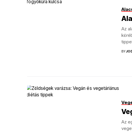
Alac
Ala
Az a
köré
tippe
BY
JO
Vege
Veg
Az e
veget