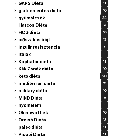
GAPS Diéta
11
gluténmentes diéta
10
gyümölcsök
24
Harcos Diéta
13
HCG diéta
10
időszakos böjt
13
inzulinrezisztencia
8
italok
6
Kaphatár diéta
11
Kék Zónák diéta
10
keto diéta
20
mediterrán diéta
13
military diéta
10
MIND Diéta
16
nyomelem
1
Okinawa Diéta
10
Ornish Diéta
18
paleo diéta
11
Pioppi Diéta
11