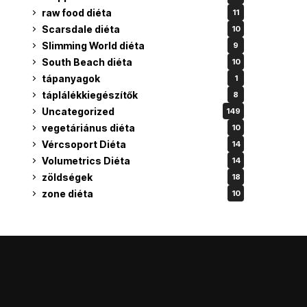
raw food diéta
11
Scarsdale diéta
10
Slimming World diéta
9
South Beach diéta
10
tápanyagok
1
táplálékkiegészítők
8
Uncategorized
149
vegetáriánus diéta
10
Vércsoport Diéta
14
Volumetrics Diéta
14
zöldségek
18
zone diéta
10