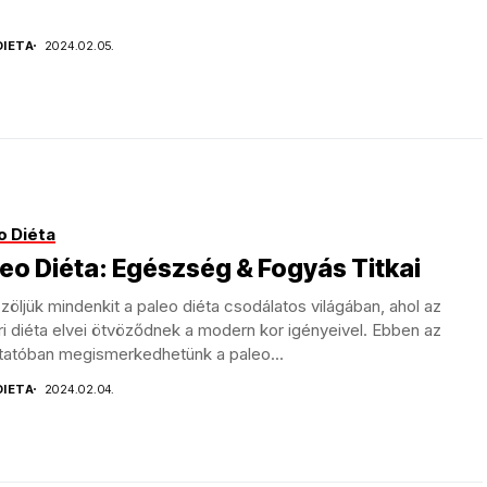
DIETA
2024.02.05.
o Diéta
eo Diéta: Egészség & Fogyás Titkai
öljük mindenkit a paleo diéta csodálatos világában, ahol az
i diéta elvei ötvöződnek a modern kor igényeivel. Ebben az
tatóban megismerkedhetünk a paleo...
DIETA
2024.02.04.