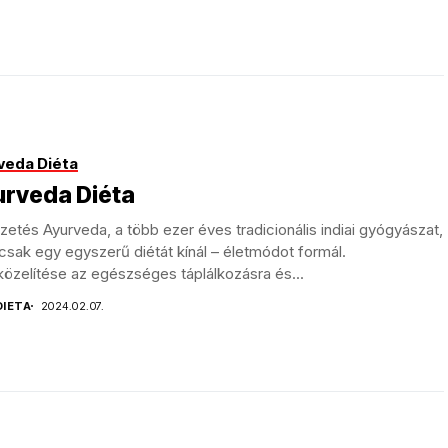
veda Diéta
urveda Diéta
etés Ayurveda, a több ezer éves tradicionális indiai gyógyászat,
sak egy egyszerű diétát kínál – életmódot formál.
özelítése az egészséges táplálkozásra és...
DIETA
2024.02.07.