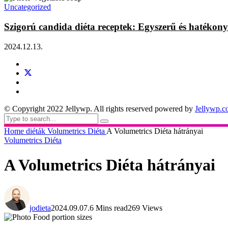
Uncategorized
Szigorú candida diéta receptek: Egyszerű és hatékony
2024.12.13.
© Copyright 2022 Jellywp. All rights reserved powered by
Jellywp.
Home
diéták
Volumetrics Diéta
A Volumetrics Diéta hátrányai
Volumetrics Diéta
A Volumetrics Diéta hátrányai
jodieta
2024.09.07.
6 Mins read
269 Views