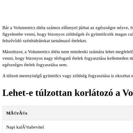
Bár a Volumetrics diéta számos előnnyel járhat az egészségre nézve, fo
figyelembe venni, hogy bizonyos zöldségek és gyümölcsök magas cukor
felszívódó szénhidrátokat tartalmazó ételeket.
Másodszor, a Volumetrics diéta nem mindenki számára lehet megfelelő
venni, hogy bizonyos nagy térfogatú ételek fogyasztása kellemetlen tün
egészséges ételek fogyasztása sem.
A túlzott mennyiségű gyümölcs vagy zöldség fogyasztása is okozhat em
Lehet-e túlzottan korlátozó a V
MÃ©rÃ©s
Napi kalÃ³riabevitel