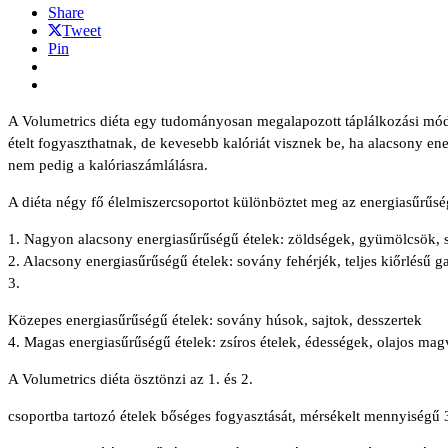
Share
Tweet
Pin
A Volumetrics diéta egy tudományosan megalapozott táplálkozási mód
ételt fogyaszthatnak, de kevesebb kalóriát visznek be, ha alacsony ene
nem pedig a kalóriaszámlálásra.
A diéta négy fő élelmiszercsoportot különböztet meg az energiasűrűsé
1. Nagyon alacsony energiasűrűségű ételek: zöldségek, gyümölcsök, 
2. Alacsony energiasűrűségű ételek: sovány fehérjék, teljes kiőrlésű 
3.
Közepes energiasűrűségű ételek: sovány húsok, sajtok, desszertek
4. Magas energiasűrűségű ételek: zsíros ételek, édességek, olajos ma
A Volumetrics diéta ösztönzi az 1. és 2.
csoportba tartozó ételek bőséges fogyasztását, mérsékelt mennyiségű 3. 