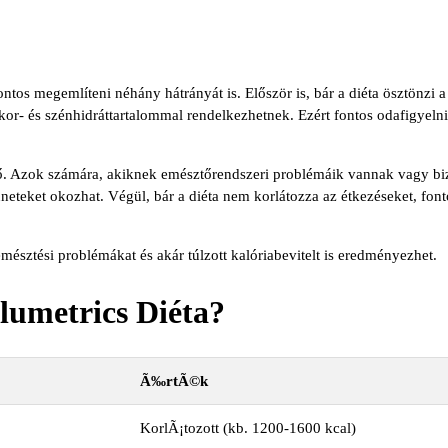
ntos megemlíteni néhány hátrányát is. Először is, bár a diéta ösztönzi 
- és szénhidráttartalommal rendelkezhetnek. Ezért fontos odafigyelni 
. Azok számára, akiknek emésztőrendszeri problémáik vannak vagy bizo
eteket okozhat. Végül, bár a diéta nem korlátozza az étkezéseket, fonto
észtési problémákat és akár túlzott kalóriabevitelt is eredményezhet.
olumetrics Diéta?
Ã‰rtÃ©k
KorlÃ¡tozott (kb. 1200-1600 kcal)