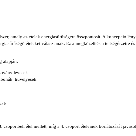
szer, amely az ételek energiasűrűségére összpontosít. A koncepció l
rgiasűrűségű ételeket választanak. Ez a megközelítés a teltségérzetre és 
g alapján:
sovány levesek
gabonák, hüvelyesek
gvak
csoportbeli étel mellett, míg a 4. csoport ételeinek korlátozását javasol