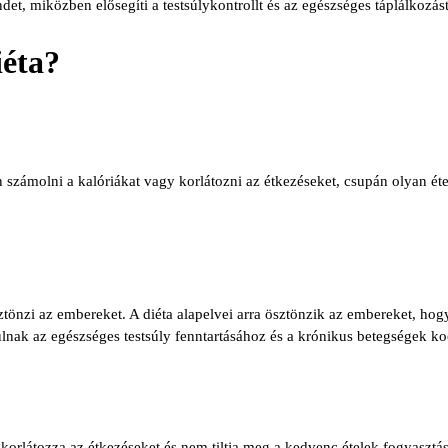
det, miközben elősegíti a testsúlykontrollt és az egészséges táplálkozást
iéta?
 számolni a kalóriákat vagy korlátozni az étkezéseket, csupán olyan ét
tönzi az embereket. A diéta alapelvei arra ösztönzik az embereket, hog
ulnak az egészséges testsúly fenntartásához és a krónikus betegségek k
orlátozza az étkezéseket és nem tiltja meg a kedvenc ételek fogyasztásá