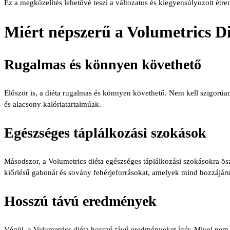
Ez a megközelítés lehetővé teszi a változatos és kiegyensúlyozott étren
Miért népszerű a Volumetrics D
Rugalmas és könnyen követhető
Először is, a diéta rugalmas és könnyen követhető. Nem kell szigorúan
és alacsony kalóriatartalmúak.
Egészséges táplálkozási szokások
Másodszor, a Volumetrics diéta egészséges táplálkozási szokásokra ösz
kiőrlésű gabonát és sovány fehérjeforrásokat, amelyek mind hozzájár
Hosszú távú eredmények
Végül, a Volumetrics diéta hosszú távú eredményeket ígér. Mivel nem k