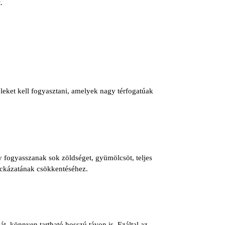
.
eleket kell fogyasztani, amelyek nagy térfogatúak
y fogyasszanak sok zöldséget, gyümölcsöt, teljes
ockázatának csökkentéséhez.
t, könnyen tartható hosszú távon is. Ezáltal az