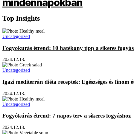
Top Insights
Uncategorized
Fogyokurás étrend: 10 hatékony tipp a sikeres fogyá
2024.12.13.
Uncategorized
Igazi mediterrán diéta receptek: Egészséges és finom é
2024.12.13.
Uncategorized
Fogyókúrás étrend: 7 napos terv a sikeres fogyáshoz
2024.12.13.