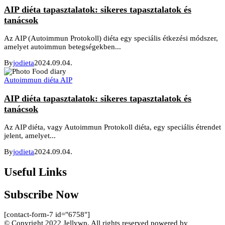
AIP diéta tapasztalatok: sikeres tapasztalatok és
tanácsok
Az AIP (Autoimmun Protokoll) diéta egy speciális étkezési módszer,
amelyet autoimmun betegségekben...
By
jodieta
2024.09.04.
Autoimmun diéta AIP
AIP diéta tapasztalatok: sikeres tapasztalatok és
tanácsok
Az AIP diéta, vagy Autoimmun Protokoll diéta, egy speciális étrendet
jelent, amelyet...
By
jodieta
2024.09.04.
Useful Links
Subscribe Now
[contact-form-7 id="6758"]
© Copyright 2022 Jellywp. All rights reserved powered by