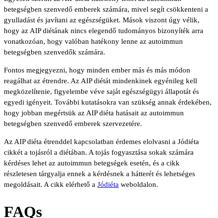
betegségben szenvedő emberek számára, mivel segít csökkenteni a
gyulladást és javítani az egészségüket. Mások viszont úgy vélik,
hogy az AIP diétának nincs elegendő tudományos bizonyíték arra
vonatkozóan, hogy valóban hatékony lenne az autoimmun
betegségben szenvedők számára.
Fontos megjegyezni, hogy minden ember más és más módon
reagálhat az étrendre. Az AIP diétát mindenkinek egyénileg kell
megközelítenie, figyelembe véve saját egészségügyi állapotát és
egyedi igényeit. További kutatásokra van szükség annak érdekében,
hogy jobban megértsük az AIP diéta hatásait az autoimmun
betegségben szenvedő emberek szervezetére.
Az AIP diéta étrenddel kapcsolatban érdemes elolvasni a Jódiéta
cikkét a tojásról a diétában. A tojás fogyasztása sokak számára
kérdéses lehet az autoimmun betegségek esetén, és a cikk
részletesen tárgyalja ennek a kérdésnek a hátterét és lehetséges
megoldásait. A cikk elérhető a
Jódiéta
weboldalon.
FAQs