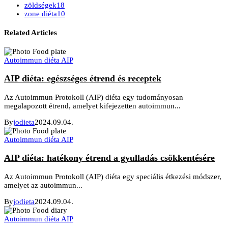
zöldségek
18
zone diéta
10
Related Articles
Autoimmun diéta AIP
AIP diéta: egészséges étrend és receptek
Az Autoimmun Protokoll (AIP) diéta egy tudományosan
megalapozott étrend, amelyet kifejezetten autoimmun...
By
jodieta
2024.09.04.
Autoimmun diéta AIP
AIP diéta: hatékony étrend a gyulladás csökkentésére
Az Autoimmun Protokoll (AIP) diéta egy speciális étkezési módszer,
amelyet az autoimmun...
By
jodieta
2024.09.04.
Autoimmun diéta AIP