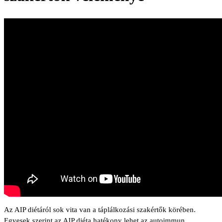
Az AIP diétáról sok vita van a táplálkozási szakértők körében.
Egyesek szerint az AIP diéta hatékony lehet az autoimmun