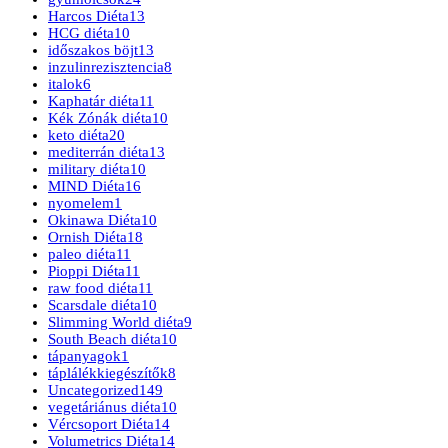
Harcos Diéta
13
HCG diéta
10
időszakos böjt
13
inzulinrezisztencia
8
italok
6
Kaphatár diéta
11
Kék Zónák diéta
10
keto diéta
20
mediterrán diéta
13
military diéta
10
MIND Diéta
16
nyomelem
1
Okinawa Diéta
10
Ornish Diéta
18
paleo diéta
11
Pioppi Diéta
11
raw food diéta
11
Scarsdale diéta
10
Slimming World diéta
9
South Beach diéta
10
tápanyagok
1
táplálékkiegészítők
8
Uncategorized
149
vegetáriánus diéta
10
Vércsoport Diéta
14
Volumetrics Diéta
14