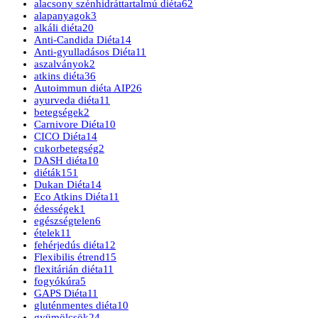
alacsony szénhidráttartalmú diéta
62
alapanyagok
3
alkáli diéta
20
Anti-Candida Diéta
14
Anti-gyulladásos Diéta
11
aszalványok
2
atkins diéta
36
Autoimmun diéta AIP
26
ayurveda diéta
11
betegségek
2
Carnivore Diéta
10
CICO Diéta
14
cukorbetegség
2
DASH diéta
10
diéták
151
Dukan Diéta
14
Eco Atkins Diéta
11
édességek
1
egészségtelen
6
ételek
11
fehérjedús diéta
12
Flexibilis étrend
15
flexitárián diéta
11
fogyókúra
5
GAPS Diéta
11
gluténmentes diéta
10
gyümölcsök
24