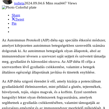
jodieta
2024.09.04.
6 Mins read
447 Views
Share
Tweet
Pin
Az Autoimmun Protokoll (AIP) diéta egy speciális étkezési módszer,
amelyet kifejezetten autoimmun betegségekben szenvedők számára
dolgoztak ki. Az autoimmun betegségek olyan állapotok, ahol az
immunrendszer tévesen a szervezet saját sejtjeit és szöveteit támadja
meg, gyulladást és károsodást okozva. Az AIP diéta fő célja a
szervezetben lévő gyulladás csökkentése, valamint a betegek
általános egészségi állapotának javítása és tüneteik enyhítése.
Az AIP diéta szigorú étrendet ír elő, amely kizárja a potenciálisan
gyulladáskeltő élelmiszereket, mint például a glutén, tejtermékek,
hüvelyesek, tojás, olajos magvak, és a koffein. Ezzel szemben
hangsúlyt fektet olyan élelmiszerek fogyasztására, amelyek
segíthetnek a gyulladás csökkentésében, valamint támogatják az
egészséges emésztést és az immunrendszer megfelelő működését. A