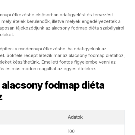
nnapi étkezésbe elsősorban odafigyelést és tervezést
, mely ételek kerülendők, illetve melyek engedélyezettek a
laposan tájékozódjunk az alacsony fodmap diéta szabályairól
eleket.
építeni a mindennapi étkezésbe, ha odafigyelünk az
ket. Sokféle recept létezik már az alacsony fodmap diétához,
eleket készíthetünk. Emellett fontos figyelembe venni az
más és más módon reagálhat az egyes ételekre.
z alacsony fodmap diéta
z
Adatok
100