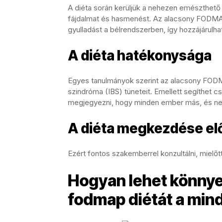
A diéta során kerüljük a nehezen emészthető
fájdalmat és hasmenést. Az alacsony FODMAP d
gyulladást a bélrendszerben, így hozzájárulh
A diéta hatékonysága
Egyes tanulmányok szerint az alacsony FODMAP
szindróma (IBS) tüneteit. Emellett segíthet c
megjegyezni, hogy minden ember más, és ne
A diéta megkezdése el
Ezért fontos szakemberrel konzultálni, mielőt
Hogyan lehet könnye
fodmap diétát a min