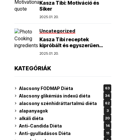
Kasza Tibi: Motiváció és
Siker
2025.01.20.
Uncategorized
Kasza Tibi receptek
kipróbált és egyszerűen
elkészíthető finomságok
2025.01.20.
KATEGÓRIÁK
Alacsony FODMAP Diéta
63
Alacsony glikémiás indexű diéta
34
alacsony szénhidráttartalmú diéta
62
alapanyagok
3
alkáli diéta
20
Anti-Candida Diéta
14
Anti-gyulladásos Diéta
11