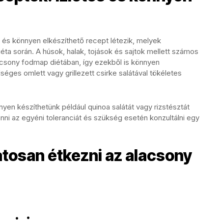
és könnyen elkészíthető recept létezik, melyek
éta során. A húsok, halak, tojások és sajtok mellett számos
acsony fodmap diétában, így ezekből is könnyen
séges omlett vagy grillezett csirke salátával tökéletes
yen készíthetünk például quinoa salátát vagy rizstésztát
ni az egyéni toleranciát és szükség esetén konzultálni egy
atosan étkezni az alacsony