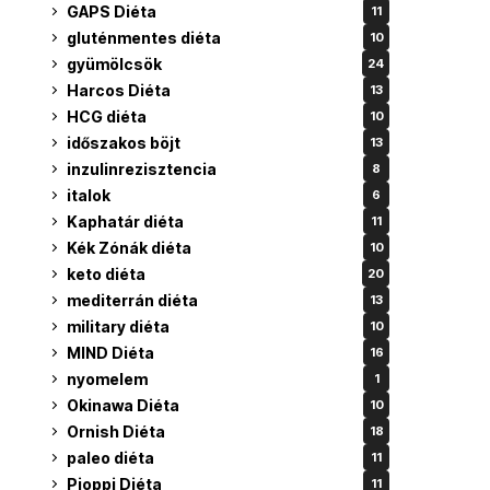
GAPS Diéta
11
gluténmentes diéta
10
gyümölcsök
24
Harcos Diéta
13
HCG diéta
10
időszakos böjt
13
inzulinrezisztencia
8
italok
6
Kaphatár diéta
11
Kék Zónák diéta
10
keto diéta
20
mediterrán diéta
13
military diéta
10
MIND Diéta
16
nyomelem
1
Okinawa Diéta
10
Ornish Diéta
18
paleo diéta
11
Pioppi Diéta
11