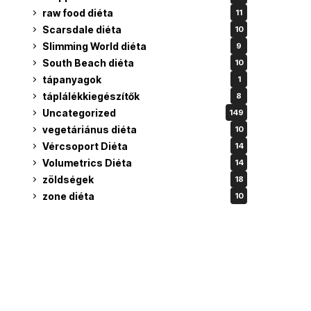
raw food diéta
11
Scarsdale diéta
10
Slimming World diéta
9
South Beach diéta
10
tápanyagok
1
táplálékkiegészítők
8
Uncategorized
149
vegetáriánus diéta
10
Vércsoport Diéta
14
Volumetrics Diéta
14
zöldségek
18
zone diéta
10