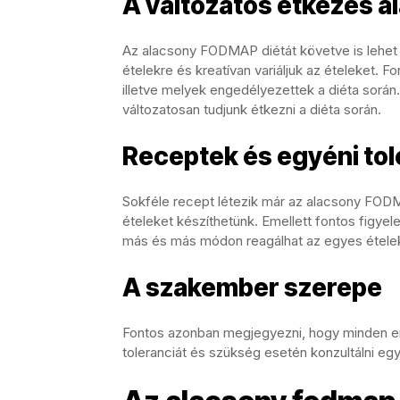
A változatos étkezés al
Az alacsony FODMAP diétát követve is lehet 
ételekre és kreatívan variáljuk az ételeket. F
illetve melyek engedélyezettek a diéta sorá
változatosan tudjunk étkezni a diéta során.
Receptek és egyéni tol
Sokféle recept létezik már az alacsony FODM
ételeket készíthetünk. Emellett fontos figye
más és más módon reagálhat az egyes étele
A szakember szerepe
Fontos azonban megjegyezni, hogy minden em
toleranciát és szükség esetén konzultálni eg