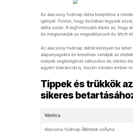
Az alacsony fodmap diéta beépítése a minde
igényel. Fontos, hogy tisztában legyünk azzal
diéta során. A legfontosabb lépés az, hogy a
és megismerjük az engedélyezett és tiltott ét
Az alacsony fodmap diétát könnyen be lehet 
alapanyagokra és kreatívan variáljuk az étele
melyek segítségével változatos és ízletes ét
egyéni toleranciát is, hiszen minden ember 
Tippek és trükkök a
sikeres betartásáho
Metrica
Alacsony fodmap Ã©telek szÃ¡ma