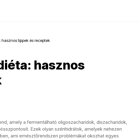
 hasznos tippek és receptek
diéta: hasznos
k
nd, amely a fermentálható oligoszacharidok, diszacharidok,
összpontosít. Ezek olyan szénhidrátok, amelyek nehezen
lben, ami emésztőrendszeri problémákat okozhat egyes