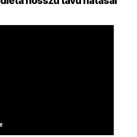
diéta hosszú távú hatásai