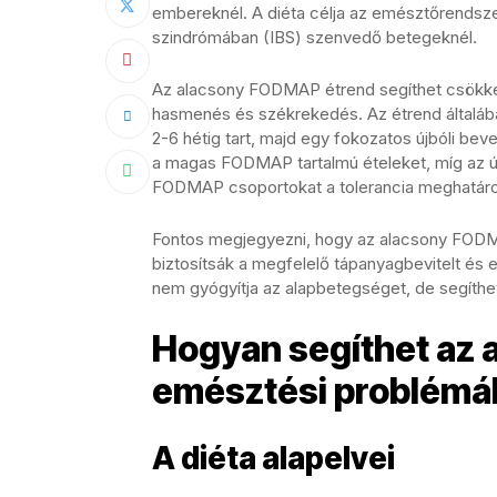
embereknél. A diéta célja az emésztőrendszeri
szindrómában (IBS) szenvedő betegeknél.
Az alacsony FODMAP étrend segíthet csökkent
hasmenés és székrekedés. Az étrend általában
2-6 hétig tart, majd egy fokozatos újbóli bev
a magas FODMAP tartalmú ételeket, míg az új
FODMAP csoportokat a tolerancia meghatáro
Fontos megjegyezni, hogy az alacsony FODMA
biztosítsák a megfelelő tápanyagbevitelt és e
nem gyógyítja az alapbetegséget, de segíthe
Hogyan segíthet az 
emésztési problémá
A diéta alapelvei