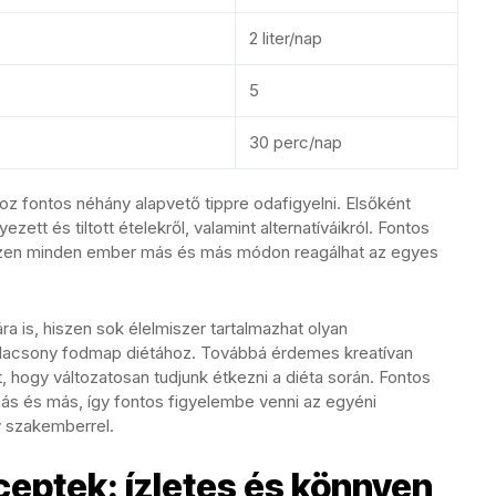
2 liter/nap
5
30 perc/nap
z fontos néhány alapvető tippre odafigyelni. Elsőként
tt és tiltott ételekről, valamint alternatíváikról. Fontos
hiszen minden ember más és más módon reagálhat az egyes
ra is, hiszen sok élelmiszer tartalmazhat olyan
lacsony fodmap diétához. Továbbá érdemes kreatívan
et, hogy változatosan tudjunk étkezni a diéta során. Fontos
 és más, így fontos figyelembe venni az egyéni
y szakemberrel.
eptek: ízletes és könnyen