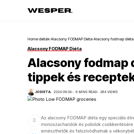
Home
diéták
Alacsony FODMAP Diéta
Alacsony fodmap diéta:
Alacsony FODMAP Diéta
Alacsony fodmap 
tippek és recepte
JODIETA
2024.09.04.
6 MINS READ
284 VIEWS
Az alacsony FODMAP diéta egy speciális étre
monoszacharidok és poliolok csökkentésére 
emészthetők és felszívódhatnak a vékonybé