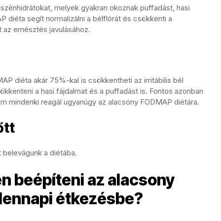
 szénhidrátokat, melyek gyakran okoznak puffadást, hasi
iéta segít normalizálni a bélflórát és csökkenti a
at az emésztés javulásához.
 diéta akár 75%-kal is csökkentheti az irritábilis bél
sökkenteni a hasi fájdalmat és a puffadást is. Fontos azonban
m mindenki reagál ugyanúgy az alacsony FODMAP diétára.
őtt
t belevágunk a diétába.
n beépíteni az alacsony
dennapi étkezésbe?