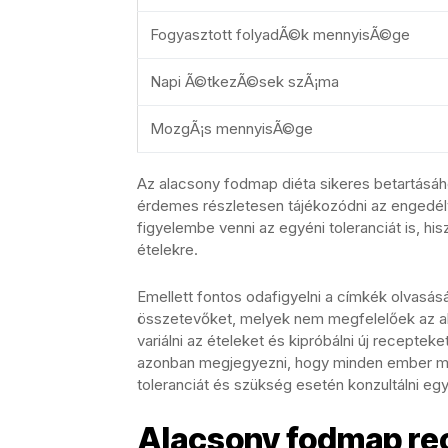
Fogyasztott folyadÃ©k mennyisÃ©ge
Napi Ã©tkezÃ©sek szÃ¡ma
MozgÃ¡s mennyisÃ©ge
Az alacsony fodmap diéta sikeres betartásáho
érdemes részletesen tájékozódni az engedélyeze
figyelembe venni az egyéni toleranciát is, 
ételekre.
Emellett fontos odafigyelni a címkék olvasásá
összetevőket, melyek nem megfelelőek az a
variálni az ételeket és kipróbálni új receptek
azonban megjegyezni, hogy minden ember más
toleranciát és szükség esetén konzultálni eg
Alacsony fodmap rec