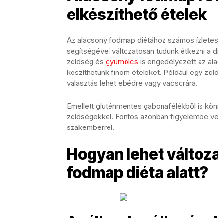
elkészíthető ételek
Az alacsony fodmap diétához számos ízletes 
segítségével változatosan tudunk étkezni a di
zöldség és
gyümölcs
is engedélyezett az al
készíthetünk finom ételeket. Például egy zöld
választás lehet ebédre vagy vacsorára.
Emellett gluténmentes gabonafélékből is könn
zöldségekkel. Fontos azonban figyelembe ven
szakemberrel.
Hogyan lehet változ
fodmap diéta alatt?