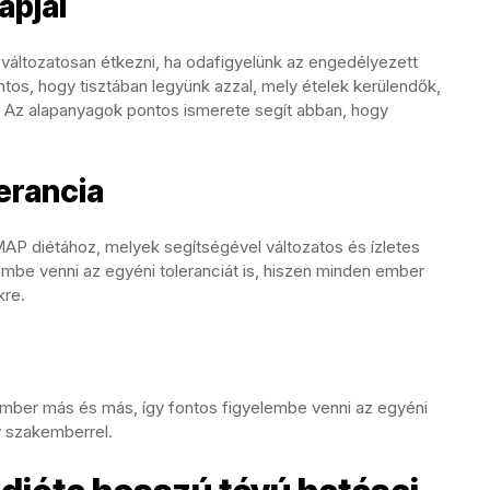
apjai
változatosan étkezni, ha odafigyelünk az engedélyezett
ontos, hogy tisztában legyünk azzal, mely ételek kerülendők,
n. Az alapanyagok pontos ismerete segít abban, hogy
erancia
AP diétához, melyek segítségével változatos és ízletes
lembe venni az egyéni toleranciát is, hiszen minden ember
kre.
ber más és más, így fontos figyelembe venni az egyéni
y szakemberrel.