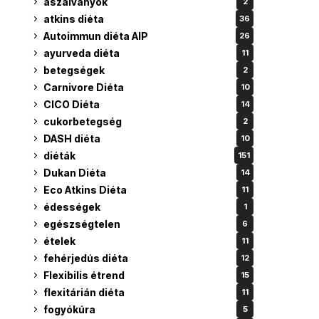
aszalványok
2
atkins diéta
36
Autoimmun diéta AIP
26
ayurveda diéta
11
betegségek
2
Carnivore Diéta
10
CICO Diéta
14
cukorbetegség
2
DASH diéta
10
diéták
151
Dukan Diéta
14
Eco Atkins Diéta
11
édességek
1
egészségtelen
6
ételek
11
fehérjedús diéta
12
Flexibilis étrend
15
flexitárián diéta
11
fogyókúra
5