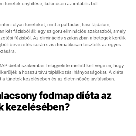
 tünetek enyhítése, különösen az irritábilis bél
eni olyan tüneteket, mint a puffadás, hasi fájdalom,
 két fázisból áll: egy szigorú eliminációs szakaszból, amely
ezetési fázisból. Az eliminációs szakaszban a betegek kerülik
bóli bevezetés során szisztematikusan tesztelik az egyes
zására.
P diétát szakember felügyelete mellett kell végezni, hogy
lkerüljék a hosszú távú táplálkozási hiányosságokat. A diéta
t a tünetek kezelésében és az életminőség javításában.
alacsony fodmap diéta az
k kezelésében?