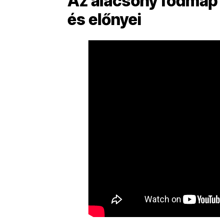
Az alacsony fodmap 
és előnyei