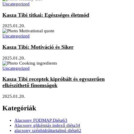
Uncategorized
Kasza Tibi titkai: Egészséges életmód
2025.01.20.
Uncategorized
Kasza Tibi: Motiváció és Siker
2025.01.20.
Uncategorized
Kasza Tibi receptek kipróbált és egyszerűen
elkészíthető finomságok
2025.01.20.
Kategóriák
Alacsony FODMAP Diéta
63
Alacsony glikémiás indexű diéta
34
alacsony szénhidráttartalmú diéta
62