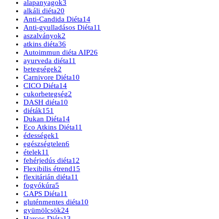
alapanyagok
3
alkáli diéta
20
Anti-Candida Diéta
14
Anti-gyulladásos Diéta
11
aszalványok
2
atkins diéta
36
Autoimmun diéta AIP
26
ayurveda diéta
11
betegségek
2
Carnivore Diéta
10
CICO Diéta
14
cukorbetegség
2
DASH diéta
10
diéták
151
Dukan Diéta
14
Eco Atkins Diéta
11
édességek
1
egészségtelen
6
ételek
11
fehérjedús diéta
12
Flexibilis étrend
15
flexitárián diéta
11
fogyókúra
5
GAPS Diéta
11
gluténmentes diéta
10
gyümölcsök
24
Harcos Diéta
13