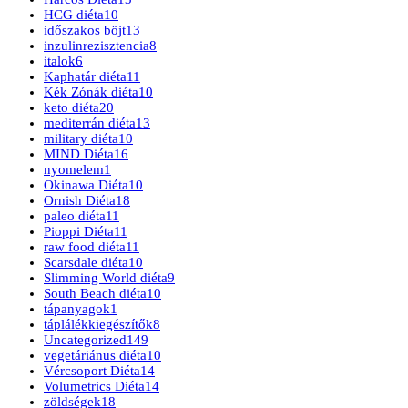
HCG diéta
10
időszakos böjt
13
inzulinrezisztencia
8
italok
6
Kaphatár diéta
11
Kék Zónák diéta
10
keto diéta
20
mediterrán diéta
13
military diéta
10
MIND Diéta
16
nyomelem
1
Okinawa Diéta
10
Ornish Diéta
18
paleo diéta
11
Pioppi Diéta
11
raw food diéta
11
Scarsdale diéta
10
Slimming World diéta
9
South Beach diéta
10
tápanyagok
1
táplálékkiegészítők
8
Uncategorized
149
vegetáriánus diéta
10
Vércsoport Diéta
14
Volumetrics Diéta
14
zöldségek
18