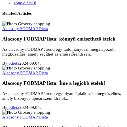
zone diéta
10
Related Articles
Alacsony FODMAP Diéta
Alacsony FODMAP lista: könnyű emészthető ételek
Az alacsony FODMAP étrend egy tudományosan megalapozott
megközelítés, amely segíthet az emésztőrendszeri...
By
jodieta
2024.09.04.
Alacsony FODMAP Diéta
Alacsony FODMAP lista: Íme a legjobb ételek!
Az alacsony FODMAP étrend egy olyan táplálkozási megközelítés,
amely bizonyos típusú szénhidrátok...
By
jodieta
2024.09.04.
Alacsony FODMAP Diéta