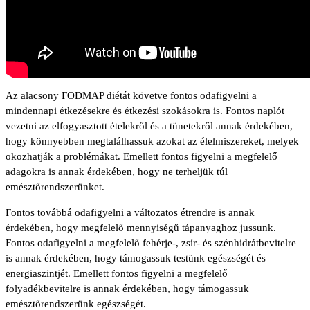
Az alacsony FODMAP diétát követve fontos odafigyelni a
mindennapi étkezésekre és étkezési szokásokra is. Fontos naplót
vezetni az elfogyasztott ételekről és a tünetekről annak érdekében,
hogy könnyebben megtalálhassuk azokat az élelmiszereket, melyek
okozhatják a problémákat. Emellett fontos figyelni a megfelelő
adagokra is annak érdekében, hogy ne terheljük túl
emésztőrendszerünket.
Fontos továbbá odafigyelni a változatos étrendre is annak
érdekében, hogy megfelelő mennyiségű tápanyaghoz jussunk.
Fontos odafigyelni a megfelelő fehérje-, zsír- és szénhidrátbevitelre
is annak érdekében, hogy támogassuk testünk egészségét és
energiaszintjét. Emellett fontos figyelni a megfelelő
folyadékbevitelre is annak érdekében, hogy támogassuk
emésztőrendszerünk egészségét.