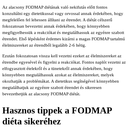
Az alacsony FODMAP diétának való nekifutás előtt fontos
konzultálni egy dietetikussal vagy orvossal annak érdekében, hogy
megfelelően fel lehessen állítani az étrendet. A diétát célszerű
fokozatosan bevezetni annak érdekében, hogy könnyebben
megfigyelhessük a reakciókat és megtalálhassuk az egyénre szabott
étrendet. Első lépésként érdemes kizárni a magas FODMAP tartalmú
élelmiszereket az étrendből legalább 2-6 hétig.
Ezután fokozatosan vissza kell vezetni ezeket az élelmiszereket az
étrendbe egyesével és figyelni a reakciókat. Fontos naplót vezetni az
elfogyasztott ételekről és a tünetekről annak érdekében, hogy
könnyebben megtalálhassuk azokat az élelmiszereket, melyek
okozhatják a problémákat. A dietetikus segítségével könnyebben
megtalálhatjuk az egyénre szabott étrendet és sikeresen
bevezethetjük az alacsony FODMAP diétát.
Hasznos tippek a FODMAP
diéta sikeréhez