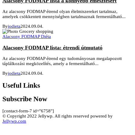
Alacsony FODMAP lista a könnyebb emésztésért
Az alacsony FODMAP étrend olyan élelmiszereket tartalmaz,
amelyek csökkentett mennyiségben tartalmaznak fermentálható...
By
jodieta
2024.09.04.
Alacsony FODMAP Diéta
Alacsony FODMAP lista: étrendi útmutató
Az alacsony FODMAP étrend egy tudományosan megalapozott
táplálkozási megközelítés, amely a fermentálható...
By
jodieta
2024.09.04.
Useful Links
Subscribe Now
[contact-form-7 id="6758"]
© Copyright 2022 Jellywp. All rights reserved powered by
Jellywp.com