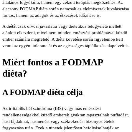
általános fogyókúra, hanem egy célzott terápiás megközelítés. Az
alacsony FODMAP diéta során nemcsak az élelmiszerek kiválasztása
fontos, hanem az adagok és az étkezések időzítése is.
A diétát csak orvosi javaslatra vagy dietetikus felügyelete mellett
ajánlott elkezdeni, mivel nem minden emésztési problémával küzdő
ember számára megfelelő. A diéta követése során figyelembe kell
venni az egyéni toleranciát és az egészséges táplálkozás alapelveit is.
Miért fontos a FODMAP
diéta?
A FODMAP diéta célja
Az irritábilis bél szindróma (IBS) vagy más emésztési
rendellenességekkel küzdő emberek gyakran tapasztalnak puffadást,
hasi fájdalmat, hasmenést vagy székrekedést bizonyos ételek
fogyasztása után. Ezek a tünetek jelentősen befolyásolhatják az