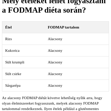
Mely ételeket lehet fogyasztani
a FODMAP diéta során?
Étel
FODMAP tartalom
Rizs
Alacsony
Kukorica
Alacsony
Sült krumpli
Alacsony
Sült csirke
Alacsony
Sárgarépa
Alacsony
Az alacsony FODMAP diétát követve lehetőség nyílik arra, hogy
olyan élelmiszereket fogyasszunk, melyek alacsony FODMAP
tartalommal rendelkeznek. Ilyen ételek például a gluténmentes