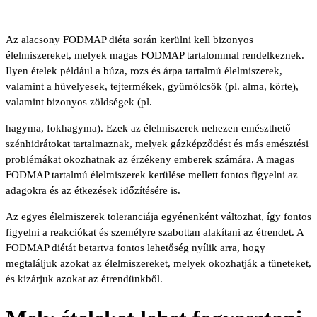
Az alacsony FODMAP diéta során kerülni kell bizonyos
élelmiszereket, melyek magas FODMAP tartalommal rendelkeznek.
Ilyen ételek például a búza, rozs és árpa tartalmú élelmiszerek,
valamint a hüvelyesek, tejtermékek, gyümölcsök (pl. alma, körte),
valamint bizonyos zöldségek (pl.
hagyma, fokhagyma). Ezek az élelmiszerek nehezen emészthető
szénhidrátokat tartalmaznak, melyek gázképződést és más emésztési
problémákat okozhatnak az érzékeny emberek számára. A magas
FODMAP tartalmú élelmiszerek kerülése mellett fontos figyelni az
adagokra és az étkezések időzítésére is.
Az egyes élelmiszerek toleranciája egyénenként változhat, így fontos
figyelni a reakciókat és személyre szabottan alakítani az étrendet. A
FODMAP diétát betartva fontos lehetőség nyílik arra, hogy
megtaláljuk azokat az élelmiszereket, melyek okozhatják a tüneteket,
és kizárjuk azokat az étrendünkből.