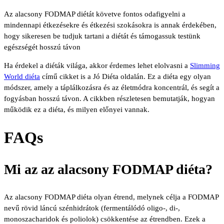
Az alacsony FODMAP diétát követve fontos odafigyelni a
mindennapi étkezésekre és étkezési szokásokra is annak érdekében,
hogy sikeresen be tudjuk tartani a diétát és támogassuk testünk
egészségét hosszú távon
Ha érdekel a diéták világa, akkor érdemes lehet elolvasni a
Slimming
World diéta
című cikket is a Jó Diéta oldalán. Ez a diéta egy olyan
módszer, amely a táplálkozásra és az életmódra koncentrál, és segít a
fogyásban hosszú távon. A cikkben részletesen bemutatják, hogyan
működik ez a diéta, és milyen előnyei vannak.
FAQs
Mi az az alacsony FODMAP diéta?
Az alacsony FODMAP diéta olyan étrend, melynek célja a FODMAP
nevű rövid láncú szénhidrátok (fermentálódó oligo-, di-,
monoszacharidok és poliolok) csökkentése az étrendben. Ezek a