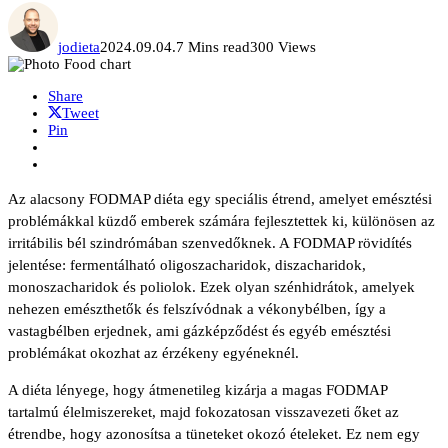
jodieta
2024.09.04.
7 Mins read
300 Views
Share
Tweet
Pin
Az alacsony FODMAP diéta egy speciális étrend, amelyet emésztési
problémákkal küzdő emberek számára fejlesztettek ki, különösen az
irritábilis bél szindrómában szenvedőknek. A FODMAP rövidítés
jelentése: fermentálható oligoszacharidok, diszacharidok,
monoszacharidok és poliolok. Ezek olyan szénhidrátok, amelyek
nehezen emészthetők és felszívódnak a vékonybélben, így a
vastagbélben erjednek, ami gázképződést és egyéb emésztési
problémákat okozhat az érzékeny egyéneknél.
A diéta lényege, hogy átmenetileg kizárja a magas FODMAP
tartalmú élelmiszereket, majd fokozatosan visszavezeti őket az
étrendbe, hogy azonosítsa a tüneteket okozó ételeket. Ez nem egy