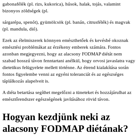
gabonafélék (pl. rizs, kukorica), húsok, halak, tojás, valamint
bizonyos zöldségek (pl.
sárgarépa, spenót), gyümölcsök (pl. banán, citrusfélék) és magvak
(pl. mandula, dió).
Ezek az élelmiszerek könnyen emészthetőek és kevésbé okoznak
emésztési problémákat az érzékeny emberek számára. Fontos
azonban megjegyezni, hogy az alacsony FODMAP diétát nem
szabad hosszú távon fenntartani anélkül, hogy orvosi javaslatra vagy
dietetikus felügyelete mellett történne. Az étrend kialakítása során
fontos figyelembe venni az egyéni toleranciát és az egészséges
táplálkozás alapelveit is.
A diéta betartása segíthet megelőzni a tüneteket és hozzájárulhat az
emésztőrendszer egészségének javításához rövid távon.
Hogyan kezdjünk neki az
alacsony FODMAP diétának?