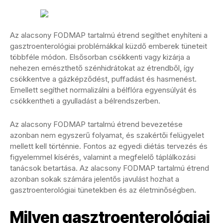
Az alacsony FODMAP tartalmú étrend segíthet enyhíteni a
gasztroenterológiai problémákkal küzdő emberek tüneteit
többféle módon. Elsősorban csökkenti vagy kizárja a
nehezen emészthető szénhidrátokat az étrendből, így
csökkentve a gázképződést, puffadást és hasmenést.
Emellett segíthet normalizálni a bélflóra egyensúlyát és
csökkentheti a gyulladást a bélrendszerben.
Az alacsony FODMAP tartalmú étrend bevezetése
azonban nem egyszerű folyamat, és szakértői felügyelet
mellett kell történnie. Fontos az egyedi diétás tervezés és
figyelemmel kísérés, valamint a megfelelő táplálkozási
tanácsok betartása. Az alacsony FODMAP tartalmú étrend
azonban sokak számára jelentős javulást hozhat a
gasztroenterológiai tünetekben és az életminőségben.
Milyen gasztroenterológiai