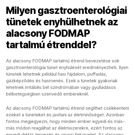
Milyen gasztroenterológiai
tünetek enyhülhetnek az
alacsony FODMAP
tartalmú étrenddel?
Az alacsony FODMAP tartalmú étrend bevezetése sok
gasztroenterológiai tünet enyhülését eredményezheti. Ilyen
tünetek lehetnek például hasi fájdalom, puffadás,
gázképződés és hasmenés. Ezek a tünetek gyakoriak
lehetnek irritábilis bél szindrómában vagy gyulladásos
bélbetegségben szenvedő embereknél.
Az alacsony FODMAP tartalmú étrend segíthet csökkenteni
ezeket a tüneteket és javítani az életminőséget. Azonban
fontos megjegyezni, hogy minden ember egyedi és más-
más módon reagálhat az élelmiszerekre, ezért fontos az
egyedi diétás tervezés és orvosi felügyelet. Az alacsony