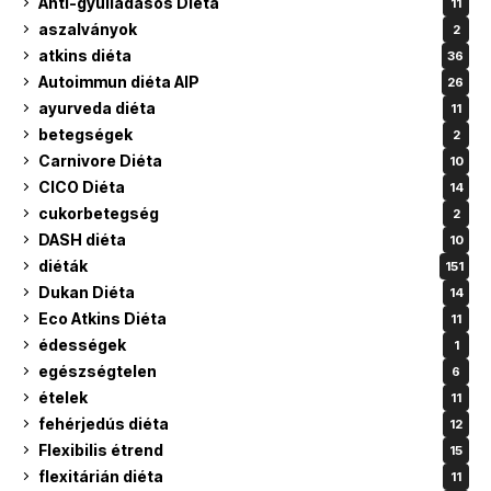
Anti-gyulladásos Diéta
11
aszalványok
2
atkins diéta
36
Autoimmun diéta AIP
26
ayurveda diéta
11
betegségek
2
Carnivore Diéta
10
CICO Diéta
14
cukorbetegség
2
DASH diéta
10
diéták
151
Dukan Diéta
14
Eco Atkins Diéta
11
édességek
1
egészségtelen
6
ételek
11
fehérjedús diéta
12
Flexibilis étrend
15
flexitárián diéta
11