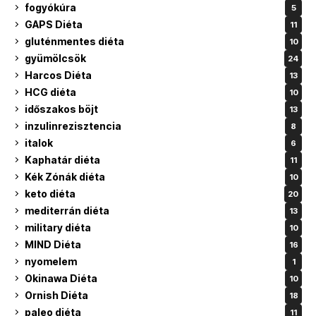
fogyókúra
5
GAPS Diéta
11
gluténmentes diéta
10
gyümölcsök
24
Harcos Diéta
13
HCG diéta
10
időszakos böjt
13
inzulinrezisztencia
8
italok
6
Kaphatár diéta
11
Kék Zónák diéta
10
keto diéta
20
mediterrán diéta
13
military diéta
10
MIND Diéta
16
nyomelem
1
Okinawa Diéta
10
Ornish Diéta
18
paleo diéta
11