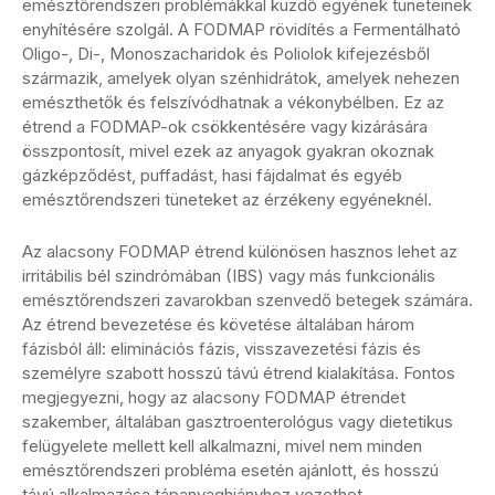
emésztőrendszeri problémákkal küzdő egyének tüneteinek
enyhítésére szolgál. A FODMAP rövidítés a Fermentálható
Oligo-, Di-, Monoszacharidok és Poliolok kifejezésből
származik, amelyek olyan szénhidrátok, amelyek nehezen
emészthetők és felszívódhatnak a vékonybélben. Ez az
étrend a FODMAP-ok csökkentésére vagy kizárására
összpontosít, mivel ezek az anyagok gyakran okoznak
gázképződést, puffadást, hasi fájdalmat és egyéb
emésztőrendszeri tüneteket az érzékeny egyéneknél.
Az alacsony FODMAP étrend különösen hasznos lehet az
irritábilis bél szindrómában (IBS) vagy más funkcionális
emésztőrendszeri zavarokban szenvedő betegek számára.
Az étrend bevezetése és követése általában három
fázisból áll: eliminációs fázis, visszavezetési fázis és
személyre szabott hosszú távú étrend kialakítása. Fontos
megjegyezni, hogy az alacsony FODMAP étrendet
szakember, általában gasztroenterológus vagy dietetikus
felügyelete mellett kell alkalmazni, mivel nem minden
emésztőrendszeri probléma esetén ajánlott, és hosszú
távú alkalmazása tápanyaghiányhoz vezethet.