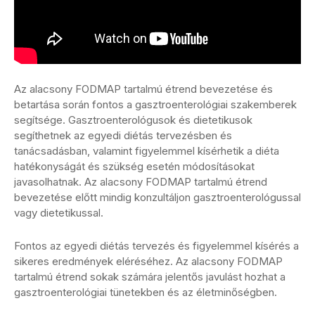
Az alacsony FODMAP tartalmú étrend bevezetése és
betartása során fontos a gasztroenterológiai szakemberek
segítsége. Gasztroenterológusok és dietetikusok
segíthetnek az egyedi diétás tervezésben és
tanácsadásban, valamint figyelemmel kísérhetik a diéta
hatékonyságát és szükség esetén módosításokat
javasolhatnak. Az alacsony FODMAP tartalmú étrend
bevezetése előtt mindig konzultáljon gasztroenterológussal
vagy dietetikussal.
Fontos az egyedi diétás tervezés és figyelemmel kísérés a
sikeres eredmények eléréséhez. Az alacsony FODMAP
tartalmú étrend sokak számára jelentős javulást hozhat a
gasztroenterológiai tünetekben és az életminőségben.