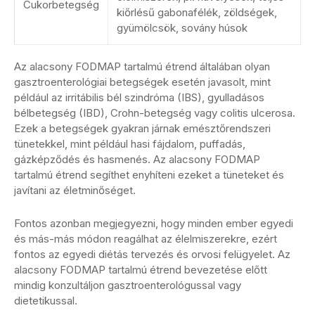
Cukorbetegség
kiőrlésű gabonafélék, zöldségek,
gyümölcsök, sovány húsok
Az alacsony FODMAP tartalmú étrend általában olyan
gasztroenterológiai betegségek esetén javasolt, mint
például az irritábilis bél szindróma (IBS), gyulladásos
bélbetegség (IBD), Crohn-betegség vagy colitis ulcerosa.
Ezek a betegségek gyakran járnak emésztőrendszeri
tünetekkel, mint például hasi fájdalom, puffadás,
gázképződés és hasmenés. Az alacsony FODMAP
tartalmú étrend segíthet enyhíteni ezeket a tüneteket és
javítani az életminőséget.
Fontos azonban megjegyezni, hogy minden ember egyedi
és más-más módon reagálhat az élelmiszerekre, ezért
fontos az egyedi diétás tervezés és orvosi felügyelet. Az
alacsony FODMAP tartalmú étrend bevezetése előtt
mindig konzultáljon gasztroenterológussal vagy
dietetikussal.