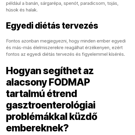
például a banán, sárgarépa, spenót, paradicsom, tojás,
húsok és halak.
Egyedi diétás tervezés
Fontos azonban megjegyezni, hogy minden ember egyedi
és más-más élelmiszerekre reagálhat érzékenyen, ezért
fontos az egyedi diétás tervezés és figyelemmel kísérés.
Hogyan segíthet az
alacsony FODMAP
tartalmú étrend
gasztroenterológiai
problémákkal küzdő
embereknek?