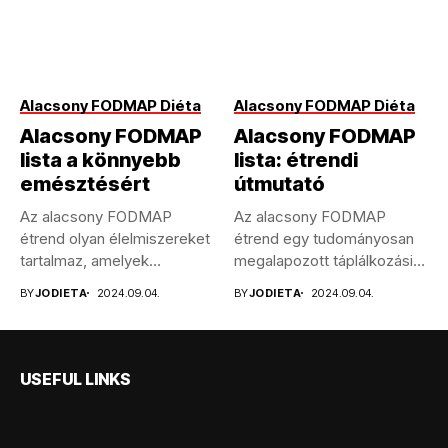
Alacsony FODMAP Diéta
Alacsony FODMAP Diéta
Alacsony FODMAP
Alacsony FODMAP
lista a könnyebb
lista: étrendi
emésztésért
útmutató
Az alacsony FODMAP
Az alacsony FODMAP
étrend olyan élelmiszereket
étrend egy tudományosan
tartalmaz, amelyek
megalapozott táplálkozási
csökkentett mennyiségben
megközelítés, amely a
BY
JODIETA
2024.09.04.
BY
JODIETA
2024.09.04.
tartalmaznak
fermentálható...
fermentálható...
USEFUL LINKS