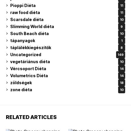
Pioppi Diéta
11
raw food diéta
11
Scarsdale diéta
10
Slimming World diéta
9
South Beach diéta
10
tápanyagok
1
táplálékkiegészítők
8
Uncategorized
149
vegetáriánus diéta
10
Vércsoport Diéta
14
Volumetrics Diéta
14
zöldségek
18
zone diéta
10
RELATED ARTICLES