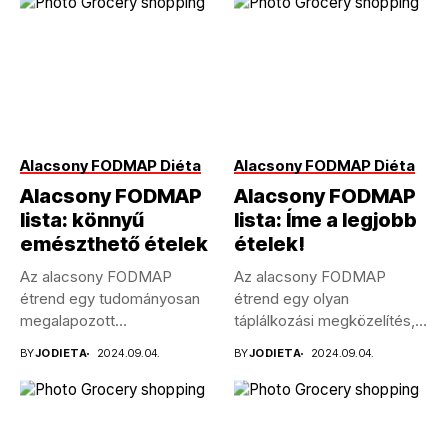
Alacsony FODMAP Diéta
Alacsony FODMAP Diéta
Alacsony FODMAP
Alacsony FODMAP
lista: könnyű
lista: Íme a legjobb
emészthető ételek
ételek!
Az alacsony FODMAP
Az alacsony FODMAP
étrend egy tudományosan
étrend egy olyan
megalapozott
táplálkozási megközelítés,
megközelítés, amely
amely bizonyos típusú
BY
JODIETA
2024.09.04.
BY
JODIETA
2024.09.04.
segíthet az
szénhidrátok...
emésztőrendszeri...