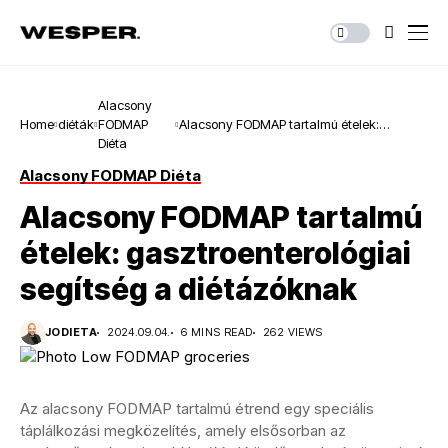
Alacsony
Home
diéták
FODMAP
Alacsony FODMAP tartalmú ételek:
Diéta
gasztroenterológiai segítség a
diétázóknak
Alacsony FODMAP Diéta
Alacsony FODMAP tartalmú
ételek: gasztroenterológiai
segítség a diétázóknak
JODIETA
2024.09.04.
6 MINS READ
262 VIEWS
Az alacsony FODMAP tartalmú étrend egy speciális
táplálkozási megközelítés, amely elsősorban az