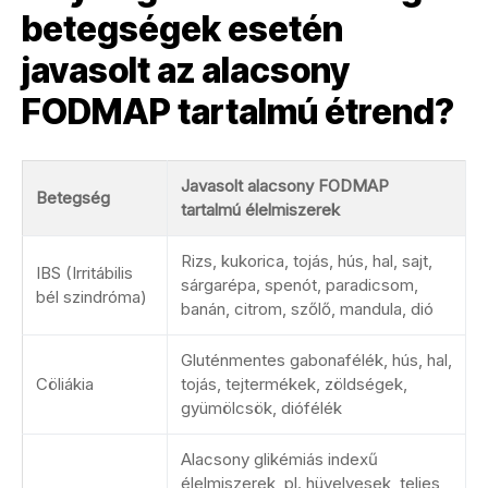
betegségek esetén
javasolt az alacsony
FODMAP tartalmú étrend?
Javasolt alacsony FODMAP
Betegség
tartalmú élelmiszerek
Rizs, kukorica, tojás, hús, hal, sajt,
IBS (Irritábilis
sárgarépa, spenót, paradicsom,
bél szindróma)
banán, citrom, szőlő, mandula, dió
Gluténmentes gabonafélék, hús, hal,
Cöliákia
tojás, tejtermékek, zöldségek,
gyümölcsök, diófélék
Alacsony glikémiás indexű
élelmiszerek, pl. hüvelyesek, teljes