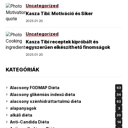
Uncategorized
Kasza Tibi: Motiváció és Siker
2025.01.20.
Uncategorized
Kasza Tibi receptek kipróbált és
egyszerűen elkészíthető finomságok
2025.01.20.
KATEGÓRIÁK
Alacsony FODMAP Diéta
63
Alacsony glikémiás indexű diéta
34
alacsony szénhidráttartalmú diéta
62
alapanyagok
3
alkáli diéta
20
Anti-Candida Diéta
14