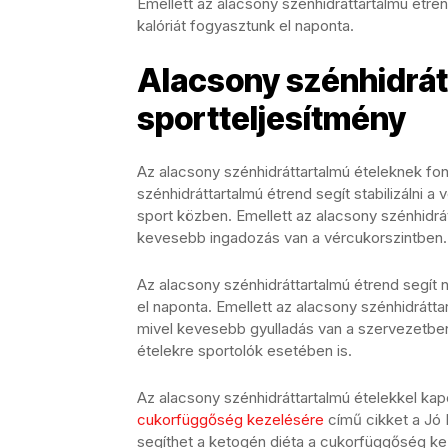
Emellett az alacsony szénhidráttartalmú étre
kalóriát fogyasztunk el naponta.
Alacsony szénhidrát
sportteljesítmény
Az alacsony szénhidráttartalmú ételeknek fon
szénhidráttartalmú étrend segít stabilizálni 
sport közben. Emellett az alacsony szénhidrát
kevesebb ingadozás van a vércukorszintben.
Az alacsony szénhidráttartalmú étrend segít 
el naponta. Emellett az alacsony szénhidrátt
mivel kevesebb gyulladás van a szervezetben.
ételekre sportolók esetében is.
Az alacsony szénhidráttartalmú ételekkel ka
cukorfüggőség kezelésére
című cikket a Jó 
segíthet a ketogén diéta a cukorfüggőség ke