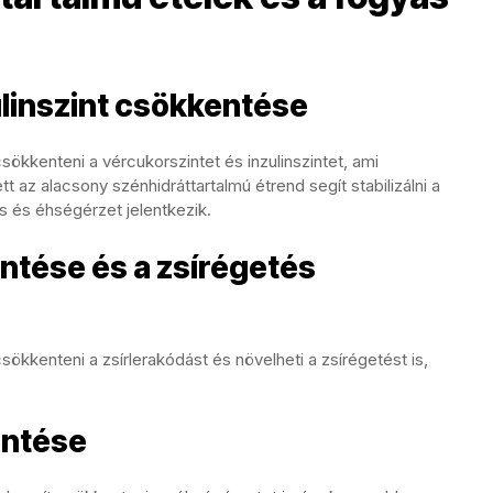
ulinszint csökkentése
sökkenteni a vércukorszintet és inzulinszintet, ami
t az alacsony szénhidráttartalmú étrend segít stabilizálni a
s és éhségérzet jelentkezik.
ntése és a zsírégetés
sökkenteni a zsírlerakódást és növelheti a zsírégetést is,
entése