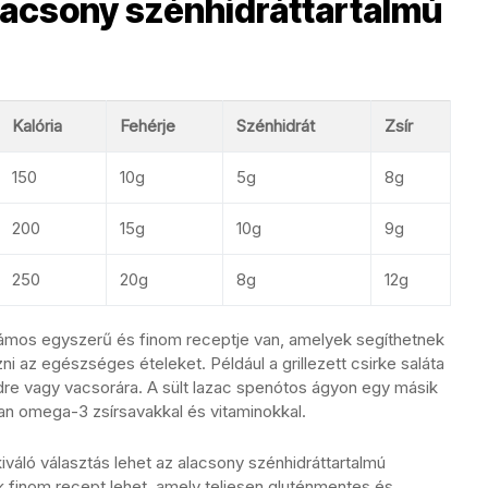
lacsony szénhidráttartalmú
Kalória
Fehérje
Szénhidrát
Zsír
150
10g
5g
8g
200
15g
10g
9g
250
20g
8g
12g
zámos egyszerű és finom receptje van, amelyek segíthetnek
i az egészséges ételeket. Például a grillezett csirke saláta
édre vagy vacsorára. A sült lazac spenótos ágyon egy másik
an omega-3 zsírsavakkal és vitaminokkal.
iváló választás lehet az alacsony szénhidráttartalmú
k finom recept lehet, amely teljesen gluténmentes és