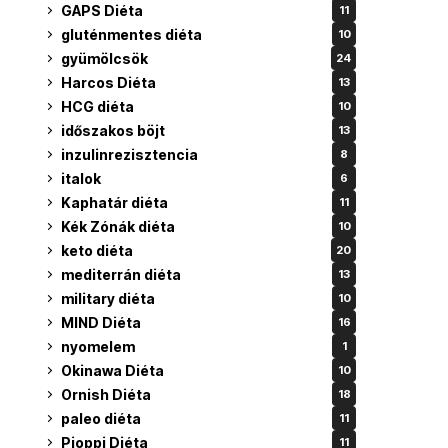
GAPS Diéta
11
gluténmentes diéta
10
gyümölcsök
24
Harcos Diéta
13
HCG diéta
10
időszakos böjt
13
inzulinrezisztencia
8
italok
6
Kaphatár diéta
11
Kék Zónák diéta
10
keto diéta
20
mediterrán diéta
13
military diéta
10
MIND Diéta
16
nyomelem
1
Okinawa Diéta
10
Ornish Diéta
18
paleo diéta
11
Pioppi Diéta
11