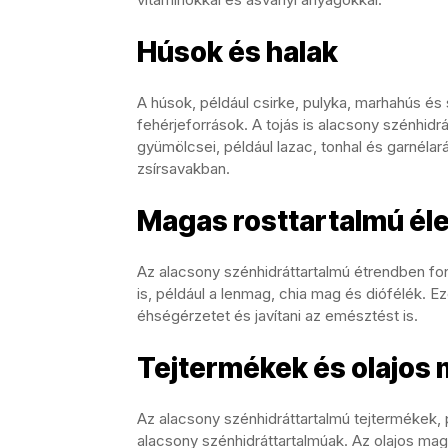
Húsok és halak
A húsok, például csirke, pulyka, marhahús és 
fehérjeforrások. A tojás is alacsony szénhidrá
gyümölcsei, például lazac, tonhal és garnéla
zsírsavakban.
Magas rosttartalmú él
Az alacsony szénhidráttartalmú étrendben fo
is, például a lenmag, chia mag és diófélék. 
éhségérzetet és javítani az emésztést is.
Tejtermékek és olajos
Az alacsony szénhidráttartalmú tejtermékek, pé
alacsony szénhidráttartalmúak. Az olajos ma