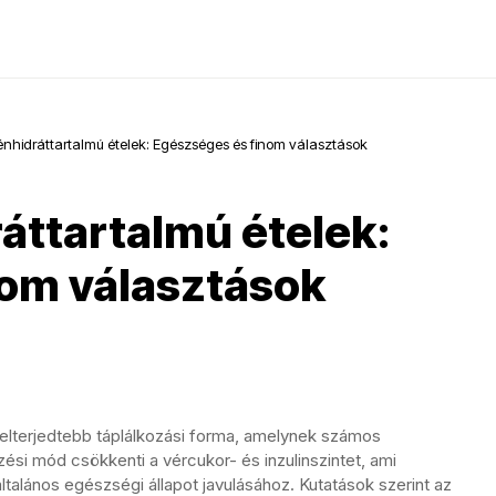
nhidráttartalmú ételek: Egészséges és finom választások
áttartalmú ételek:
nom választások
 elterjedtebb táplálkozási forma, amelynek számos
ési mód csökkenti a vércukor- és inzulinszintet, ami
ltalános egészségi állapot javulásához. Kutatások szerint az