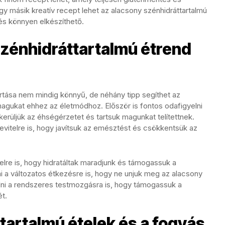
gy másik kreatív recept lehet az alacsony szénhidráttartalmú
és könnyen elkészíthető.
szénhidráttartalmú étrend
rtása nem mindig könnyű, de néhány tipp segíthet az
gukat ehhez az életmódhoz. Először is fontos odafigyelni
lkerüljük az éhségérzetet és tartsuk magunkat telítettnek.
evitelre is, hogy javítsuk az emésztést és csökkentsük az
elre is, hogy hidratáltak maradjunk és támogassuk a
ni a változatos étkezésre is, hogy ne unjuk meg az alacsony
elni a rendszeres testmozgásra is, hogy támogassuk a
t.
tartalmú ételek és a fogyás