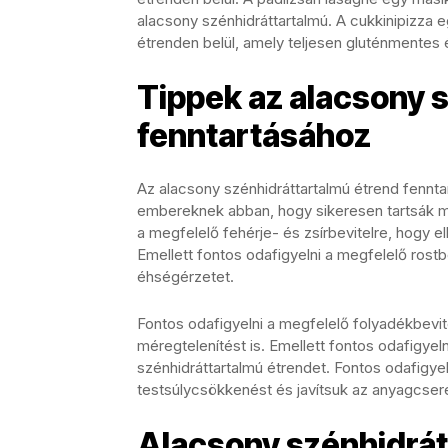
alacsony szénhidráttartalmú. A cukkinipizza e
étrenden belül, amely teljesen gluténmentes 
Tippek az alacsony 
fenntartásához
Az alacsony szénhidráttartalmú étrend fennta
embereknek abban, hogy sikeresen tartsák ma
a megfelelő fehérje- és zsírbevitelre, hogy e
Emellett fontos odafigyelni a megfelelő rostb
éhségérzetet.
Fontos odafigyelni a megfelelő folyadékbevit
méregtelenítést is. Emellett fontos odafigyel
szénhidráttartalmú étrendet. Fontos odafigy
testsúlycsökkenést és javítsuk az anyagcseré
Alacsony szénhidrát