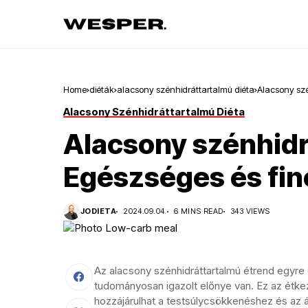
Home
diéták
alacsony szénhidráttartalmú diéta
Alacsony szé
Alacsony Szénhidráttartalmú Diéta
Alacsony szénhidr
Egészséges és fi
JODIETA
2024.09.04.
6 MINS READ
343 VIEWS
Az alacsony szénhidráttartalmú étrend egyre
tudományosan igazolt előnye van. Ez az étkez
hozzájárulhat a testsúlycsökkenéshez és az á