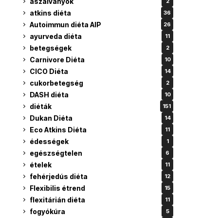
aszalványok
2
atkins diéta
36
Autoimmun diéta AIP
26
ayurveda diéta
11
betegségek
2
Carnivore Diéta
10
CICO Diéta
14
cukorbetegség
2
DASH diéta
10
diéták
151
Dukan Diéta
14
Eco Atkins Diéta
11
édességek
1
egészségtelen
6
ételek
11
fehérjedús diéta
12
Flexibilis étrend
15
flexitárián diéta
11
fogyókúra
5