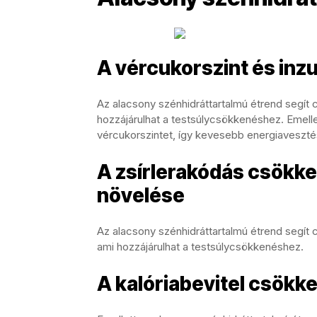
A vércukorszint és inz
Az alacsony szénhidráttartalmú étrend segít c
hozzájárulhat a testsúlycsökkenéshez. Emellet
vércukorszintet, így kevesebb energiaveszté
A zsírlerakódás csökke
növelése
Az alacsony szénhidráttartalmú étrend segít c
ami hozzájárulhat a testsúlycsökkenéshez.
A kalóriabevitel csökk