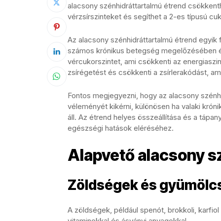
alacsony szénhidráttartalmú étrend csökkenth
vérzsírszinteket és segíthet a 2-es típusú 
Az alacsony szénhidráttartalmú étrend egyik
számos krónikus betegség megelőzésében és 
vércukorszintet, ami csökkenti az energiaszin
zsírégetést és csökkenti a zsírlerakódást, am
Fontos megjegyezni, hogy az alacsony szénh
véleményét kikérni, különösen ha valaki kró
áll. Az étrend helyes összeállítása és a tápa
egészségi hatások eléréséhez.
Alapvető alacsony s
Zöldségek és gyümölc
A zöldségek, például spenót, brokkoli, karfio
vitaminokkal és ásványi anyagokkal.