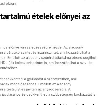
zsírokban.
artalmú ételek előnyei az
zámos előnye van az egészségre nézve. Az alacsony
 a vércukorszintet és inzulinszintet, ami hozzájárulhat a
. Emellett az alacsony szénhidráttartalmú étrend segíthet
 HDL (jó) koleszterinszintet is, ami hozzájárulhat a szív- és
kentéséhez.
et csökkenteni a gyulladást a szervezetben, ami
lásának megelőzéséhez. Emellett az alacsony
 a testsúlyt és javítani az anyagcserét is. A
 javulásához és csökkentheti a szívbetegség kockázatát is.