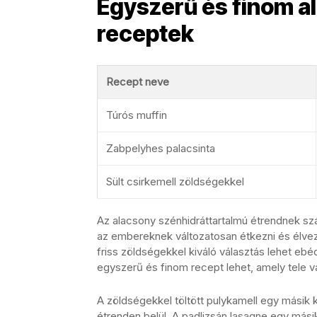
Egyszerű és finom a
receptek
Recept neve
Túrós muffin
Zabpelyhes palacsinta
Sült csirkemell zöldségekkel
Az alacsony szénhidráttartalmú étrendnek s
az embereknek változatosan étkezni és élvezn
friss zöldségekkel kiváló választás lehet eb
egyszerű és finom recept lehet, amely tele v
A zöldségekkel töltött pulykamell egy másik k
étrenden belül. A padlizsán lasagne egy mási