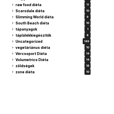
raw food diéta
11
Scarsdale diéta
10
Slimming World diéta
9
South Beach diéta
10
tápanyagok
1
táplálékkiegészítők
8
Uncategorized
149
vegetáriánus diéta
10
Vércsoport Diéta
14
Volumetrics Diéta
14
zöldségek
18
zone diéta
10