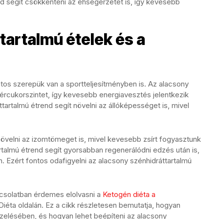
nd segít csökkenteni az éhségérzetet is, így kevesebb
tartalmú ételek és a
tos szerepük van a sportteljesítményben is. Az alacsony
a vércukorszintet, így kevesebb energiavesztés jelentkezik
tartalmú étrend segít növelni az állóképességet is, mivel
növelni az izomtömeget is, mivel kevesebb zsírt fogyasztunk
artalmú étrend segít gyorsabban regenerálódni edzés után is,
 Ezért fontos odafigyelni az alacsony szénhidráttartalmú
pcsolatban érdemes elolvasni a
Ketogén diéta a
Diéta oldalán. Ez a cikk részletesen bemutatja, hogyan
zelésében, és hogyan lehet beépíteni az alacsony