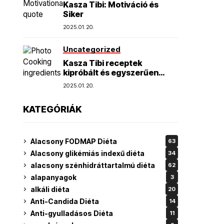
Kasza Tibi: Motiváció és
Siker
2025.01.20.
Uncategorized
Kasza Tibi receptek
kipróbált és egyszerűen
elkészíthető finomságok
2025.01.20.
KATEGÓRIÁK
Alacsony FODMAP Diéta
63
Alacsony glikémiás indexű diéta
34
alacsony szénhidráttartalmú diéta
62
alapanyagok
3
alkáli diéta
20
Anti-Candida Diéta
14
Anti-gyulladásos Diéta
11