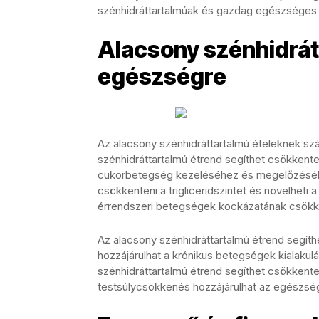
szénhidráttartalmúak és gazdag egészséges 
Alacsony szénhidrátt
egészségre
Az alacsony szénhidráttartalmú ételeknek s
szénhidráttartalmú étrend segíthet csökkenteni
cukorbetegség kezeléséhez és megelőzéséhez
csökkenteni a trigliceridszintet és növelheti a
érrendszeri betegségek kockázatának csök
Az alacsony szénhidráttartalmú étrend segíth
hozzájárulhat a krónikus betegségek kialaku
szénhidráttartalmú étrend segíthet csökkenteni
testsúlycsökkenés hozzájárulhat az egészség