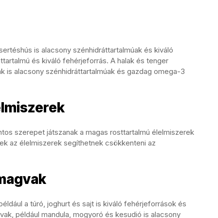
sertéshús is alacsony szénhidráttartalmúak és kiváló
ttartalmú és kiváló fehérjeforrás. A halak és tenger
rák is alacsony szénhidráttartalmúak és gazdag omega-3
elmiszerek
ntos szerepet játszanak a magas rosttartalmú élelmiszerek
Ezek az élelmiszerek segíthetnek csökkenteni az
 magvak
ldául a túró, joghurt és sajt is kiváló fehérjeforrások és
gvak, például mandula, mogyoró és kesudió is alacsony