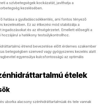
eti a szívbetegségek kockázatát, javíthatja a
cukorbetegség kezelésében.
 fő hatása a gyulladáscsökkentés, ami fontos tényező
kezelésében. Ez az étkezési mód stabilizálja a
t ingadozásokat és az éhségérzetet. Emellett elősegíti a
i hozzájárul a hatékony testsúlykontrollhoz.
idráttartalmú étrend bevezetése előtt érdemes szakember
nikus betegségben szenved vagy gyógyszeres kezelés alatt
nyagbevitel egyensúlya kulcsfontosságú az optimális
zénhidráttartalmú ételek
sök
l és uborka alacsony szénhidráttartalmúak és tele vannak