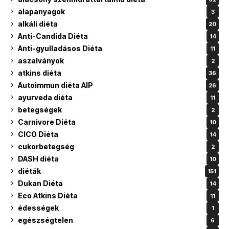
alapanyagok
3
alkáli diéta
20
Anti-Candida Diéta
14
Anti-gyulladásos Diéta
11
aszalványok
2
atkins diéta
36
Autoimmun diéta AIP
26
ayurveda diéta
11
betegségek
2
Carnivore Diéta
10
CICO Diéta
14
cukorbetegség
2
DASH diéta
10
diéták
151
Dukan Diéta
14
Eco Atkins Diéta
11
édességek
1
egészségtelen
6