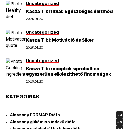
Uncategorized
Kasza Tibi titkai: Egészséges életmód
2025.01.20.
Uncategorized
Kasza Tibi: Motiváció és Siker
2025.01.20.
Uncategorized
Kasza Tibi receptek kipróbált és
egyszerűen elkészíthető finomságok
2025.01.20.
KATEGÓRIÁK
Alacsony FODMAP Diéta
63
Alacsony glikémiás indexű diéta
34
alacsony szénhidráttartalmú diéta
62