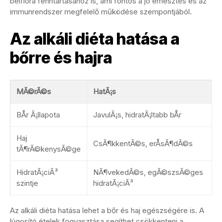
bélflóra fenntartásához is, ami fontos a jó emésztés és az
immunrendszer megfelelő működése szempontjából.
Az alkáli diéta hatása a
bőrre és hajra
MÃ©rÃ©s
HatÃ¡s
BÅr Ã¡llapota
JavulÃ¡s, hidratÃ¡ltabb bÅr
Haj
CsÃ¶kkentÃ©s, erÅsÃ¶dÃ©s
tÃ¶rÃ©kenysÃ©ge
HidratÃ¡ciÃ³
NÃ¶vekedÃ©s, egÃ©szsÃ©ges
szintje
hidratÃ¡ciÃ³
Az alkáli diéta hatása lehet a bőr és haj egészségére is. A
lúgosító ételek fogyasztása segíthet csökkenteni a