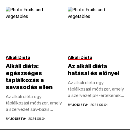
Alkáli Diéta
Alkáli Diéta
Alkáli diéta:
Az alkáli diéta
egészséges
hatásai és előnyei
táplálkozás a
Az alkáli diéta egy
savasodás ellen
táplálkozási módszer, amely
a szervezet pH-értékének
Az alkáli diéta egy
szabályozására
táplálkozási módszer, amely
BY
JODIETA
2024.09.04.
összpontosít....
a szervezet sav-bázis
egyensúlyának
BY
JODIETA
2024.09.04.
optimalizálására...