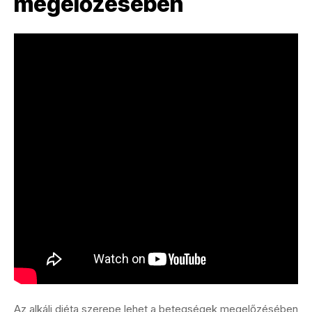
megelőzésében
Az alkáli diéta szerepe lehet a betegségek megelőzésében