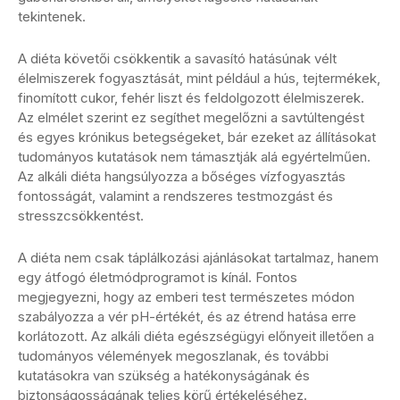
tekintenek.
A diéta követői csökkentik a savasító hatásúnak vélt
élelmiszerek fogyasztását, mint például a hús, tejtermékek,
finomított cukor, fehér liszt és feldolgozott élelmiszerek.
Az elmélet szerint ez segíthet megelőzni a savtúltengést
és egyes krónikus betegségeket, bár ezeket az állításokat
tudományos kutatások nem támasztják alá egyértelműen.
Az alkáli diéta hangsúlyozza a bőséges vízfogyasztás
fontosságát, valamint a rendszeres testmozgást és
stresszcsökkentést.
A diéta nem csak táplálkozási ajánlásokat tartalmaz, hanem
egy átfogó életmódprogramot is kínál. Fontos
megjegyezni, hogy az emberi test természetes módon
szabályozza a vér pH-értékét, és az étrend hatása erre
korlátozott. Az alkáli diéta egészségügyi előnyeit illetően a
tudományos vélemények megoszlanak, és további
kutatásokra van szükség a hatékonyságának és
biztonságosságának teljes körű értékeléséhez.