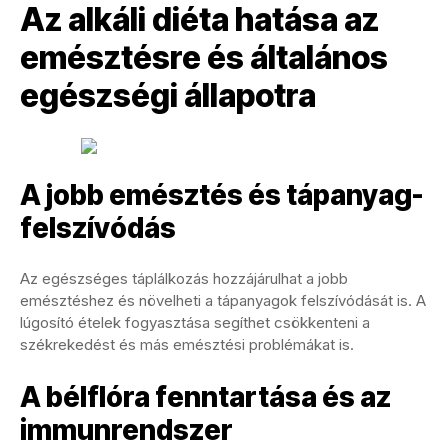
Az alkáli diéta hatása az
emésztésre és általános
egészségi állapotra
A jobb emésztés és tápanyag-
felszívódás
Az egészséges táplálkozás hozzájárulhat a jobb
emésztéshez és növelheti a tápanyagok felszívódását is. A
lúgosító ételek fogyasztása segíthet csökkenteni a
székrekedést és más emésztési problémákat is.
A bélflóra fenntartása és az
immunrendszer