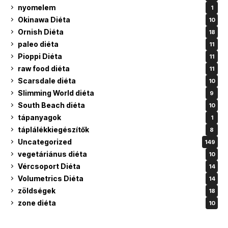
nyomelem
1
Okinawa Diéta
10
Ornish Diéta
18
paleo diéta
11
Pioppi Diéta
11
raw food diéta
11
Scarsdale diéta
10
Slimming World diéta
9
South Beach diéta
10
tápanyagok
1
táplálékkiegészítők
8
Uncategorized
149
vegetáriánus diéta
10
Vércsoport Diéta
14
Volumetrics Diéta
14
zöldségek
18
zone diéta
10