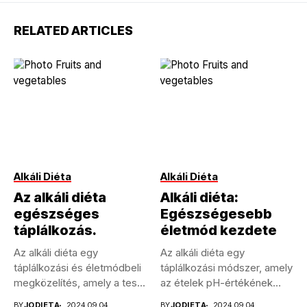
RELATED ARTICLES
Alkáli Diéta
Alkáli Diéta
Az alkáli diéta
Alkáli diéta:
egészséges
Egészségesebb
táplálkozás.
életmód kezdete
Az alkáli diéta egy
Az alkáli diéta egy
táplálkozási és életmódbeli
táplálkozási módszer, amely
megközelítés, amely a test
az ételek pH-értékének
sav-bázis...
hatását vizsgálja...
BY
JODIETA
2024.09.04.
BY
JODIETA
2024.09.04.