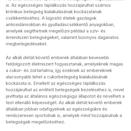
is. Az egészséges táplálkozás hozzájárulhat számos
krónikus betegség kialakulásának kockázatának
csökkentéséhez. A lúgosító ételek gazdagok
antioxidánsokban és gyulladáscsökkentő anyagokban,
amelyek segíthetnek megelőzni például a szív- és
érrendszeri betegségeket, valamint bizonyos daganatos
megbetegedéseket.
Az alkáli diétát követő emberek általában kevesebb
feldolgozott élelmiszert fogyasztanak, amelyeknek magas
a cukor- és zsírtartalma, így ezeknek az embereknek
alacsonyabb lehet a cukorbetegség kialakulásának
kockázata is. Emellett az egészséges táplálkozás
hozzájárulhat az említett betegségek kezeléséhez is, mivel
javíthatja az általános egészségügyi állapotot és növelheti a
test ellenálló képességét. Az alkáli diétát követő emberek
általában jobban odafigyelnek az egészségükre és
rendszeresen sportolnak is, amelyek mind hozzájárulnak a
betegségek megelőzéséhez.