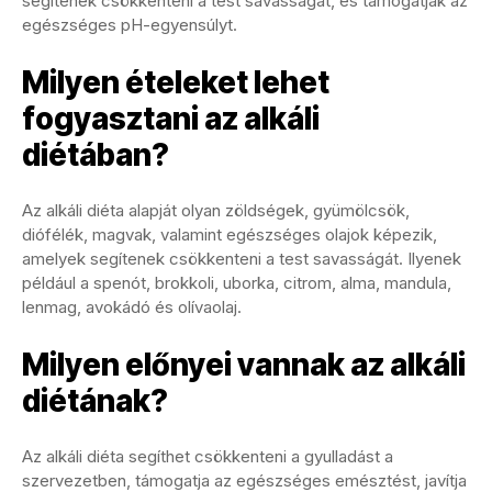
segítenek csökkenteni a test savasságát, és támogatják az
egészséges pH-egyensúlyt.
Milyen ételeket lehet
fogyasztani az alkáli
diétában?
Az alkáli diéta alapját olyan zöldségek, gyümölcsök,
diófélék, magvak, valamint egészséges olajok képezik,
amelyek segítenek csökkenteni a test savasságát. Ilyenek
például a spenót, brokkoli, uborka, citrom, alma, mandula,
lenmag, avokádó és olívaolaj.
Milyen előnyei vannak az alkáli
diétának?
Az alkáli diéta segíthet csökkenteni a gyulladást a
szervezetben, támogatja az egészséges emésztést, javítja