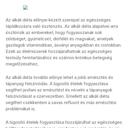
Az alkáli diéta előnyei között szerepel az egészséges
táplálkozásra való ösztönzés. Az alkáli diéta alapelvei arra
ösztönzik az embereket, hogy fogyasszanak sok
zöldséget, gyümölcsöt, diófélét és magvakat, amelyek
gazdagok vitaminokban, ásványi anyagokban és rostokban.
Ezek az élelmiszerek hozzájárulhatnak az egészséges
testsúly fenntartásához és számos krónikus betegség
megelőzéséhez.
Az alkáli diéta további előnye lehet a jobb emésztés és
tápanyag felszívódás. A lúgosító ételek fogyasztása
segíthet javítani az emésztést és növelni a tápanyagok
felszívódását a szervezetben. Emellett az alkáli diéta
segíthet csökkenteni a savas refluxot és más emésztési
problémákat is.
A lúgosító ételek fogyasztása hozzájárulhat az egészséges