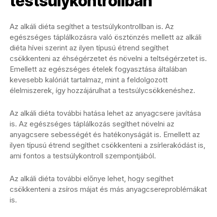
testsúlykontrollban
Az alkáli diéta segíthet a testsúlykontrollban is. Az
egészséges táplálkozásra való ösztönzés mellett az alkáli
diéta hívei szerint az ilyen típusú étrend segíthet
csökkenteni az éhségérzetet és növelni a teltségérzetet is.
Emellett az egészséges ételek fogyasztása általában
kevesebb kalóriát tartalmaz, mint a feldolgozott
élelmiszerek, így hozzájárulhat a testsúlycsökkenéshez.
Az alkáli diéta további hatása lehet az anyagcsere javítása
is. Az egészséges táplálkozás segíthet növelni az
anyagcsere sebességét és hatékonyságát is. Emellett az
ilyen típusú étrend segíthet csökkenteni a zsírlerakódást is,
ami fontos a testsúlykontroll szempontjából.
Az alkáli diéta további előnye lehet, hogy segíthet
csökkenteni a zsíros májat és más anyagcsereproblémákat
is.