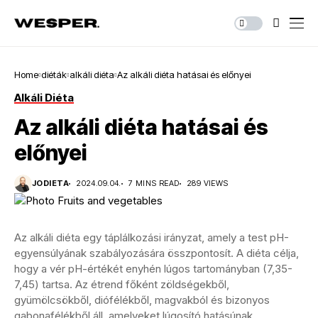
Home
diéták
alkáli diéta
Az alkáli diéta hatásai és előnyei
Alkáli Diéta
Az alkáli diéta hatásai és
előnyei
JODIETA
2024.09.04.
7 MINS READ
289 VIEWS
Az alkáli diéta egy táplálkozási irányzat, amely a test pH-
egyensúlyának szabályozására összpontosít. A diéta célja,
hogy a vér pH-értékét enyhén lúgos tartományban (7,35-
7,45) tartsa. Az étrend főként zöldségekből,
gyümölcsökből, diófélékből, magvakból és bizonyos
gabonafélékből áll, amelyeket lúgosító hatásúnak