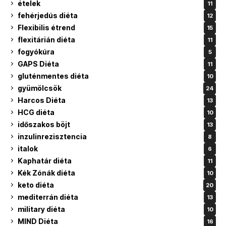
ételek
11
fehérjedús diéta
12
Flexibilis étrend
15
flexitárián diéta
11
fogyókúra
5
GAPS Diéta
11
gluténmentes diéta
10
gyümölcsök
24
Harcos Diéta
13
HCG diéta
10
időszakos böjt
13
inzulinrezisztencia
8
italok
6
Kaphatár diéta
11
Kék Zónák diéta
10
keto diéta
20
mediterrán diéta
13
military diéta
10
MIND Diéta
16