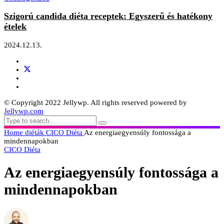
Szigorú candida diéta receptek: Egyszerű és hatékony
ételek
2024.12.13.
© Copyright 2022 Jellywp. All rights reserved powered by
Jellywp.com
Home
diéták
CICO Diéta
Az energiaegyensúly fontossága a
mindennapokban
CICO Diéta
Az energiaegyensúly fontossága a
mindennapokban