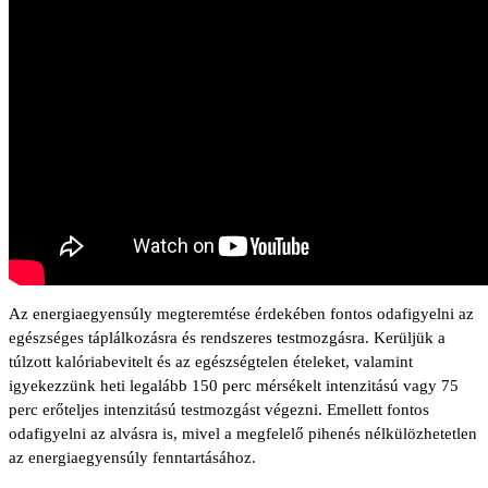
Az energiaegyensúly megteremtése érdekében fontos odafigyelni az
egészséges táplálkozásra és rendszeres testmozgásra. Kerüljük a
túlzott kalóriabevitelt és az egészségtelen ételeket, valamint
igyekezzünk heti legalább 150 perc mérsékelt intenzitású vagy 75
perc erőteljes intenzitású testmozgást végezni. Emellett fontos
odafigyelni az alvásra is, mivel a megfelelő pihenés nélkülözhetetlen
az energiaegyensúly fenntartásához.