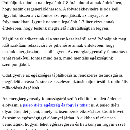
Próbáljunk minden nap legalább 7-8 órát aludni annak érdekében,
hogy testünk regenerálódhasson. A folyadékbevitelre is oda kell
figyelni, hiszen a víz fontos szerepet játszik az anyagcsere
folyamatokban. Igyunk naponta legalább 2-3 liter vizet annak
érdekében, hogy testünk megfelelő hidratáltságban legyen.
Végül ne feledkezzünk el a stressz kezeléséről sem! Próbáljunk meg
időt szakítani relaxációra és pihenésre annak érdekében, hogy
testünk energiaszintje stabil legyen. Az energiaegyensúly fenntartása
tehát rendkívül fontos mind testi, mind mentális egészségünk
szempontjából.
Odafigyelve az egészséges táplálkozásra, rendszeres testmozgásra,
megfelelő alvásra és stressz kezelésre biztosíthatjuk testünk optimális
működését és jólétét.
Az energiaegyensúly fontosságáról szóló cikkünk mellett érdemes
elolvasni a
paleo diéta egészség és fogyás titkait
is. A paleo diéta
olyan étrendet jelent, amely az ősemberek étkezési szokásait követi,
és számos egészségügyi előnnyel járhat. A cikkben részletesen
bemutatjuk, hogyan lehet egészségesen és hatékonyan fogyni ezzel