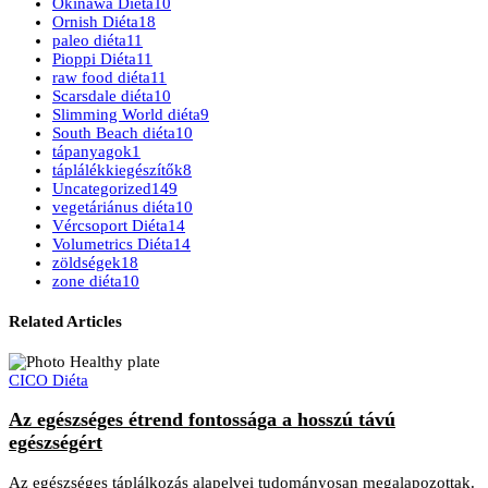
Okinawa Diéta
10
Ornish Diéta
18
paleo diéta
11
Pioppi Diéta
11
raw food diéta
11
Scarsdale diéta
10
Slimming World diéta
9
South Beach diéta
10
tápanyagok
1
táplálékkiegészítők
8
Uncategorized
149
vegetáriánus diéta
10
Vércsoport Diéta
14
Volumetrics Diéta
14
zöldségek
18
zone diéta
10
Related Articles
CICO Diéta
Az egészséges étrend fontossága a hosszú távú
egészségért
Az egészséges táplálkozás alapelvei tudományosan megalapozottak.