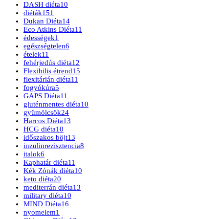
DASH diéta
10
diéták
151
Dukan Diéta
14
Eco Atkins Diéta
11
édességek
1
egészségtelen
6
ételek
11
fehérjedús diéta
12
Flexibilis étrend
15
flexitárián diéta
11
fogyókúra
5
GAPS Diéta
11
gluténmentes diéta
10
gyümölcsök
24
Harcos Diéta
13
HCG diéta
10
időszakos böjt
13
inzulinrezisztencia
8
italok
6
Kaphatár diéta
11
Kék Zónák diéta
10
keto diéta
20
mediterrán diéta
13
military diéta
10
MIND Diéta
16
nyomelem
1