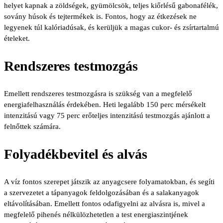
helyet kapnak a zöldségek, gyümölcsök, teljes kiőrlésű gabonafélék,
sovány húsok és tejtermékek is. Fontos, hogy az étkezések ne
legyenek túl kalóriadúsak, és kerüljük a magas cukor- és zsírtartalmú
ételeket.
Rendszeres testmozgás
Emellett rendszeres testmozgásra is szükség van a megfelelő
energiafelhasználás érdekében. Heti legalább 150 perc mérsékelt
intenzitású vagy 75 perc erőteljes intenzitású testmozgás ajánlott a
felnőttek számára.
Folyadékbevitel és alvás
A víz fontos szerepet játszik az anyagcsere folyamatokban, és segíti
a szervezetet a tápanyagok feldolgozásában és a salakanyagok
eltávolításában. Emellett fontos odafigyelni az alvásra is, mivel a
megfelelő pihenés nélkülözhetetlen a test energiaszintjének