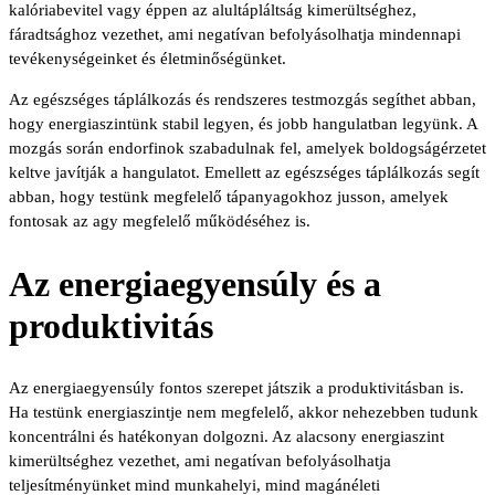
kalóriabevitel vagy éppen az alultápláltság kimerültséghez,
fáradtsághoz vezethet, ami negatívan befolyásolhatja mindennapi
tevékenységeinket és életminőségünket.
Az egészséges táplálkozás és rendszeres testmozgás segíthet abban,
hogy energiaszintünk stabil legyen, és jobb hangulatban legyünk. A
mozgás során endorfinok szabadulnak fel, amelyek boldogságérzetet
keltve javítják a hangulatot. Emellett az egészséges táplálkozás segít
abban, hogy testünk megfelelő tápanyagokhoz jusson, amelyek
fontosak az agy megfelelő működéséhez is.
Az energiaegyensúly és a
produktivitás
Az energiaegyensúly fontos szerepet játszik a produktivitásban is.
Ha testünk energiaszintje nem megfelelő, akkor nehezebben tudunk
koncentrálni és hatékonyan dolgozni. Az alacsony energiaszint
kimerültséghez vezethet, ami negatívan befolyásolhatja
teljesítményünket mind munkahelyi, mind magánéleti