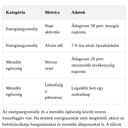
Kategória
Metrica
Adatok
Napi
Átlagosan 30 perc mozgás
Energiaegyensúly
aktivitás
naponta
Energiaegyensúly
Alvási idő
7-9 óra alvás éjszakánként
Átlagosan 20 perc
Mentális
Stressz
stresszoldó tevékenység
egészség
szint
naponta
Lehetőség
Mentális
Legalább heti egy
a
egészség
szabadnap
pihenésre
Az energiaegyensúly és a mentális egészség között szoros
összefüggés van. Ha testünk energiaszintje nem megfelelő, akkor az
befolyásolhatja hangulatunkat és mentális állapotunkat is. A túlzott