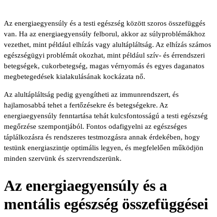
Az energiaegyensúly és a testi egészség között szoros összefüggés
van. Ha az energiaegyensúly felborul, akkor az súlyproblémákhoz
vezethet, mint például elhízás vagy alultápláltság. Az elhízás számos
egészségügyi problémát okozhat, mint például szív- és érrendszeri
betegségek, cukorbetegség, magas vérnyomás és egyes daganatos
megbetegedések kialakulásának kockázata nő.
Az alultápláltság pedig gyengítheti az immunrendszert, és
hajlamosabbá tehet a fertőzésekre és betegségekre. Az
energiaegyensúly fenntartása tehát kulcsfontosságú a testi egészség
megőrzése szempontjából. Fontos odafigyelni az egészséges
táplálkozásra és rendszeres testmozgásra annak érdekében, hogy
testünk energiaszintje optimális legyen, és megfelelően működjön
minden szervünk és szervrendszerünk.
Az energiaegyensúly és a
mentális egészség összefüggései