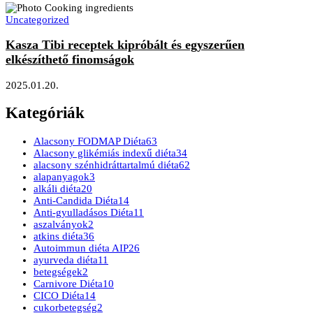
Uncategorized
Kasza Tibi receptek kipróbált és egyszerűen
elkészíthető finomságok
2025.01.20.
Kategóriák
Alacsony FODMAP Diéta
63
Alacsony glikémiás indexű diéta
34
alacsony szénhidráttartalmú diéta
62
alapanyagok
3
alkáli diéta
20
Anti-Candida Diéta
14
Anti-gyulladásos Diéta
11
aszalványok
2
atkins diéta
36
Autoimmun diéta AIP
26
ayurveda diéta
11
betegségek
2
Carnivore Diéta
10
CICO Diéta
14
cukorbetegség
2