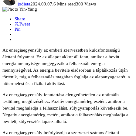
jodieta
2024.09.07.
6 Mins read
300 Views
Share
Tweet
Pin
Az energiaegyensúly az emberi szervezetben kulcsfontosságú
élettani folyamat. Ez az állapot akkor áll fenn, amikor a bevitt
energia mennyisége megegyezik a felhasznált energia
mennyiségével. Az energia bevitele elsősorban a táplálkozás útján
történik, míg a felhasználás magában foglalja az alapanyagcserét, a
hőtermelést és a fizikai aktivitást.
Az energiaegyensúly fenntartása elengedhetetlen az optimális
testtömeg megőrzéséhez. Pozitív energiamérleg esetén, amikor a
bevitel meghaladja a felhasználást, súlygyarapodás következik be.
Negatív energiamérleg esetén, amikor a felhasználás meghaladja a
bevitelt, súlyvesztés tapasztalható.
Az energiaegyensúly befolyásolja a szervezet számos élettani