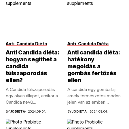
Anti-Candida Diéta
Anti-Candida Diéta
Anti Candida diéta:
Anti candida diéta:
hogyan segíthet a
hatékony
candida
megoldás a
túlszaporodás
gombás fertőzés
ellen?
ellen
A Candida túlszaporodás
A candida egy gombafaj,
egy olyan állapot, amikor a
amely természetes módon
Candida nevű
jelen van az emberi
élesztőgomba
szervezetben,...
BY
JODIETA
2024.09.04.
BY
JODIETA
2024.09.04.
abnormálisan...