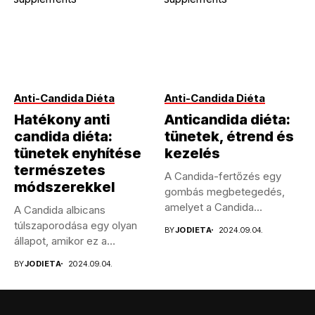
Anti-Candida Diéta
Anti-Candida Diéta
Hatékony anti
Anticandida diéta:
candida diéta:
tünetek, étrend és
tünetek enyhítése
kezelés
természetes
A Candida-fertőzés egy
módszerekkel
gombás megbetegedés,
amelyet a Candida
A Candida albicans
nemzetségbe tartozó
túlszaporodása egy olyan
BY
JODIETA
2024.09.04.
élesztőgombák okoznak....
állapot, amikor ez a
gombafaj abnormális...
BY
JODIETA
2024.09.04.