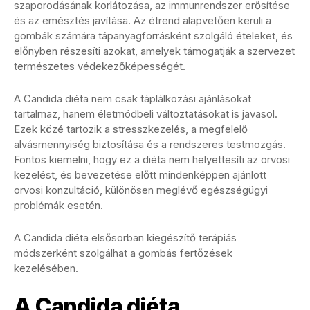
szaporodásának korlátozása, az immunrendszer erősítése
és az emésztés javítása. Az étrend alapvetően kerüli a
gombák számára tápanyagforrásként szolgáló ételeket, és
előnyben részesíti azokat, amelyek támogatják a szervezet
természetes védekezőképességét.
A Candida diéta nem csak táplálkozási ajánlásokat
tartalmaz, hanem életmódbeli változtatásokat is javasol.
Ezek közé tartozik a stresszkezelés, a megfelelő
alvásmennyiség biztosítása és a rendszeres testmozgás.
Fontos kiemelni, hogy ez a diéta nem helyettesíti az orvosi
kezelést, és bevezetése előtt mindenképpen ajánlott
orvosi konzultáció, különösen meglévő egészségügyi
problémák esetén.
A Candida diéta elsősorban kiegészítő terápiás
módszerként szolgálhat a gombás fertőzések
kezelésében.
A Candida diéta