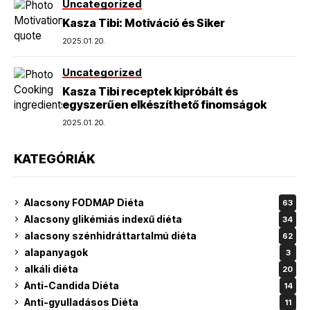
Uncategorized
Kasza Tibi: Motiváció és Siker
2025.01.20.
Uncategorized
Kasza Tibi receptek kipróbált és
egyszerűen elkészíthető finomságok
2025.01.20.
KATEGÓRIÁK
Alacsony FODMAP Diéta
63
Alacsony glikémiás indexű diéta
34
alacsony szénhidráttartalmú diéta
62
alapanyagok
3
alkáli diéta
20
Anti-Candida Diéta
14
Anti-gyulladásos Diéta
11