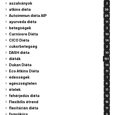
aszalványok
2
atkins diéta
36
Autoimmun diéta AIP
26
ayurveda diéta
11
betegségek
2
Carnivore Diéta
10
CICO Diéta
14
cukorbetegség
2
DASH diéta
10
diéták
151
Dukan Diéta
14
Eco Atkins Diéta
11
édességek
1
egészségtelen
6
ételek
11
fehérjedús diéta
12
Flexibilis étrend
15
flexitárián diéta
11
fogyókúra
5