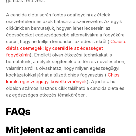
gombás fertőzést.
A candida diéta során fontos odafigyelni az ételek
összetételére és azok hatására a szervezetre. Az egyik
cikkünkben bemutatjuk, hogyan lehet lecserélni az
édességeket egészségesebb alternatívákra a fogyókúra
során, hogy ne kelljen lemondani az édes ízekről (
Csábító
diétás csemegék: így cseréld le az édességet
fogyókúrán
). Emellett olyan étkezési technikákat is
bemutatunk, amelyek segítenek a teltérzés növelésében,
valamint arról is olvashatsz, hogy milyen egészségügyi
kockázatokkal járhat a túlzott chips fogyasztás (
Chips
károk: egészségügyi következmények
). A jodieta.hu
oldalon számos hasznos cikk található a candida diéta és
az egészséges étkezés témakörében.
FAQs
Mit jelent az anti candida