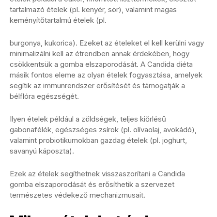
tartalmazó ételek (pl. kenyér, sör), valamint magas
keményítőtartalmú ételek (pl.
burgonya, kukorica). Ezeket az ételeket el kell kerülni vagy
minimalizálni kell az étrendben annak érdekében, hogy
csökkentsük a gomba elszaporodását. A Candida diéta
másik fontos eleme az olyan ételek fogyasztása, amelyek
segítik az immunrendszer erősítését és támogatják a
bélflóra egészségét.
Ilyen ételek például a zöldségek, teljes kiőrlésű
gabonafélék, egészséges zsírok (pl. olívaolaj, avokádó),
valamint probiotikumokban gazdag ételek (pl. joghurt,
savanyú káposzta).
Ezek az ételek segíthetnek visszaszorítani a Candida
gomba elszaporodását és erősíthetik a szervezet
természetes védekező mechanizmusait.