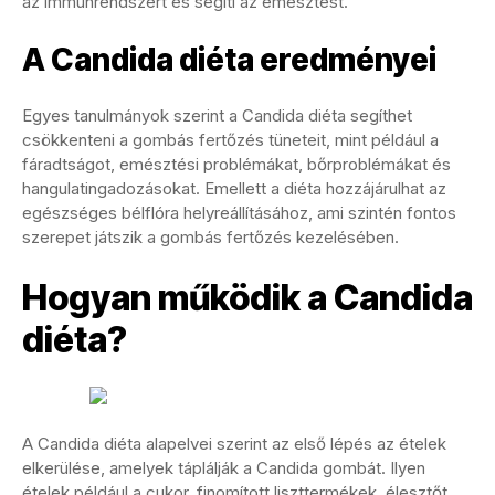
az immunrendszert és segíti az emésztést.
A Candida diéta eredményei
Egyes tanulmányok szerint a Candida diéta segíthet
csökkenteni a gombás fertőzés tüneteit, mint például a
fáradtságot, emésztési problémákat, bőrproblémákat és
hangulatingadozásokat. Emellett a diéta hozzájárulhat az
egészséges bélflóra helyreállításához, ami szintén fontos
szerepet játszik a gombás fertőzés kezelésében.
Hogyan működik a Candida
diéta?
A Candida diéta alapelvei szerint az első lépés az ételek
elkerülése, amelyek táplálják a Candida gombát. Ilyen
ételek például a cukor, finomított liszttermékek, élesztőt