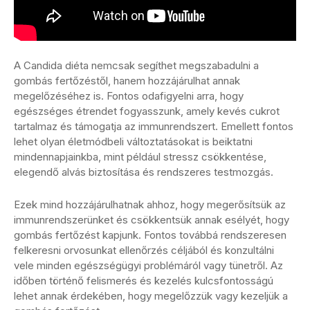
A Candida diéta nemcsak segíthet megszabadulni a
gombás fertőzéstől, hanem hozzájárulhat annak
megelőzéséhez is. Fontos odafigyelni arra, hogy
egészséges étrendet fogyasszunk, amely kevés cukrot
tartalmaz és támogatja az immunrendszert. Emellett fontos
lehet olyan életmódbeli változtatásokat is beiktatni
mindennapjainkba, mint például stressz csökkentése,
elegendő alvás biztosítása és rendszeres testmozgás.
Ezek mind hozzájárulhatnak ahhoz, hogy megerősítsük az
immunrendszerünket és csökkentsük annak esélyét, hogy
gombás fertőzést kapjunk. Fontos továbbá rendszeresen
felkeresni orvosunkat ellenőrzés céljából és konzultálni
vele minden egészségügyi problémáról vagy tünetről. Az
időben történő felismerés és kezelés kulcsfontosságú
lehet annak érdekében, hogy megelőzzük vagy kezeljük a