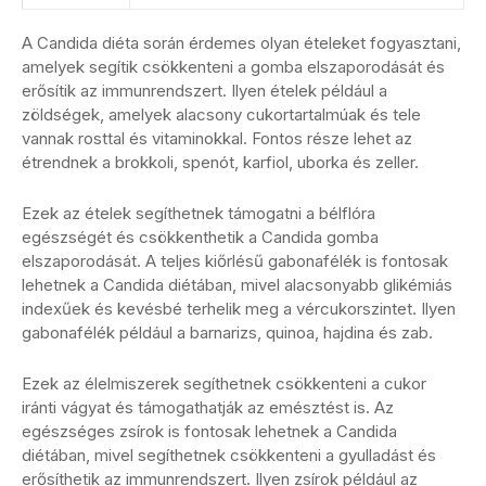
A Candida diéta során érdemes olyan ételeket fogyasztani,
amelyek segítik csökkenteni a gomba elszaporodását és
erősítik az immunrendszert. Ilyen ételek például a
zöldségek, amelyek alacsony cukortartalmúak és tele
vannak rosttal és vitaminokkal. Fontos része lehet az
étrendnek a brokkoli, spenót, karfiol, uborka és zeller.
Ezek az ételek segíthetnek támogatni a bélflóra
egészségét és csökkenthetik a Candida gomba
elszaporodását. A teljes kiőrlésű gabonafélék is fontosak
lehetnek a Candida diétában, mivel alacsonyabb glikémiás
indexűek és kevésbé terhelik meg a vércukorszintet. Ilyen
gabonafélék például a barnarizs, quinoa, hajdina és zab.
Ezek az élelmiszerek segíthetnek csökkenteni a cukor
iránti vágyat és támogathatják az emésztést is. Az
egészséges zsírok is fontosak lehetnek a Candida
diétában, mivel segíthetnek csökkenteni a gyulladást és
erősíthetik az immunrendszert. Ilyen zsírok például az