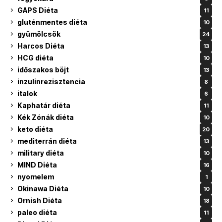
GAPS Diéta
11
gluténmentes diéta
10
gyümölcsök
24
Harcos Diéta
13
HCG diéta
10
időszakos böjt
13
inzulinrezisztencia
8
italok
6
Kaphatár diéta
11
Kék Zónák diéta
10
keto diéta
20
mediterrán diéta
13
military diéta
10
MIND Diéta
16
nyomelem
1
Okinawa Diéta
10
Ornish Diéta
18
paleo diéta
11