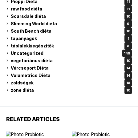
Pioppi Diéta
11
raw food diéta
11
Scarsdale diéta
10
Slimming World diéta
9
South Beach diéta
10
tápanyagok
1
táplálékkiegészítők
8
Uncategorized
149
vegetáriánus diéta
10
Vércsoport Diéta
14
Volumetrics Diéta
14
zöldségek
18
zone diéta
10
RELATED ARTICLES