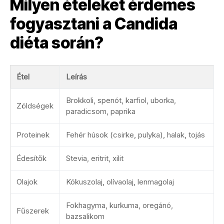
Milyen ételeket érdemes
fogyasztani a Candida
diéta során?
Étel
Leírás
Brokkoli, spenót, karfiol, uborka,
Zöldségek
paradicsom, paprika
Proteinek
Fehér húsok (csirke, pulyka), halak, tojás
Édesítők
Stevia, eritrit, xilit
Olajok
Kókuszolaj, olívaolaj, lenmagolaj
Fokhagyma, kurkuma, oregánó,
Fűszerek
bazsalikom