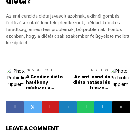
diéta?
Az anti candida diéta javasolt azoknak, akiknél gombás
fertőzésre utaló tünetek jelentkeznek, például krónikus
fáradtság, emésztési problémák, bőrproblémák. Fontos
azonban, hogy a diétát csak szakember felügyelete mellett
kezdjük el.
PREVIOUS POST
NEXT POST
A Candida diéta
Az anti candida
hatékony
diéta hatásai és
módszer a
hasznos
gombás fertőzés
tanácsok
ellen
LEAVE A COMMENT