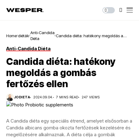
Anti-Candida
Home
diéták
Candida diéta: hatékony megoldás a
Diéta
gombás fertőzés ellen
Anti-Candida Diéta
Candida diéta: hatékony
megoldás a gombás
fertőzés ellen
JODIETA
2024.09.04.
7 MINS READ
247 VIEWS
A Candida diéta egy speciális étrend, amelyet elsősorban a
Candida albicans gomba okozta fertőzések kezelésére és
megelőzésére alkalmaznak. A diéta célja a gombák