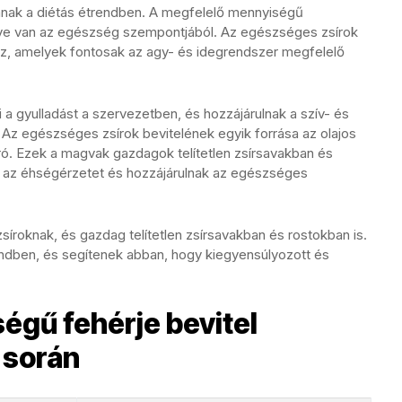
anak a diétás étrendben. A megfelelő mennyiségű
ye van az egészség szempontjából. Az egészséges zsírok
éhez, amelyek fontosak az agy- és idegrendszer megfelelő
a gyulladást a szervezetben, és hozzájárulnak a szív- és
z egészséges zsírok bevitelének egyik forrása az olajos
ó. Ezek a magvak gazdagok telítetlen zsírsavakban és
i az éhségérzetet és hozzájárulnak az egészséges
síroknak, és gazdag telítetlen zsírsavakban és rostokban is.
ndben, és segítenek abban, hogy kiegyensúlyozott és
égű fehérje bevitel
 során