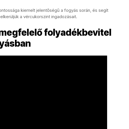
ontossága kiemelt jelentőségű a fogyás során, és segít
elkerüljük a vércukorszint ingadozásait.
 megfelelő folyadékbevitel
gyásban