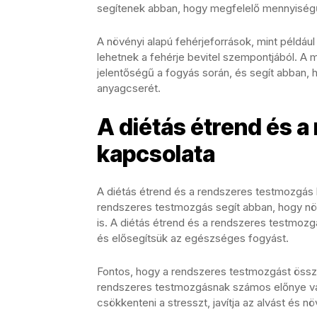
segítenek abban, hogy megfelelő mennyiségű
A növényi alapú fehérjeforrások, mint például
lehetnek a fehérje bevitel szempontjából. A 
jelentőségű a fogyás során, és segít abban,
anyagcserét.
A diétás étrend és 
kapcsolata
A diétás étrend és a rendszeres testmozgás 
rendszeres testmozgás segít abban, hogy növ
is. A diétás étrend és a rendszeres testmozg
és elősegítsük az egészséges fogyást.
Fontos, hogy a rendszeres testmozgást össze
rendszeres testmozgásnak számos előnye va
csökkenteni a stresszt, javítja az alvást és növ