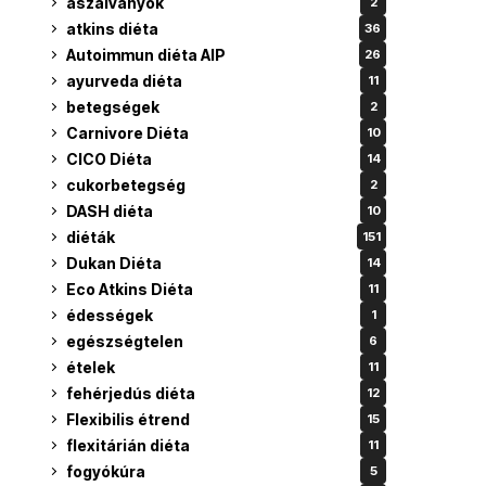
aszalványok
2
atkins diéta
36
Autoimmun diéta AIP
26
ayurveda diéta
11
betegségek
2
Carnivore Diéta
10
CICO Diéta
14
cukorbetegség
2
DASH diéta
10
diéták
151
Dukan Diéta
14
Eco Atkins Diéta
11
édességek
1
egészségtelen
6
ételek
11
fehérjedús diéta
12
Flexibilis étrend
15
flexitárián diéta
11
fogyókúra
5