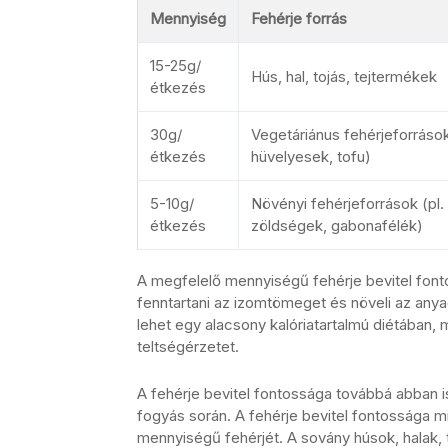
Mennyiség
Fehérje forrás
15-25g/
Hús, hal, tojás, tejtermékek
étkezés
30g/
Vegetáriánus fehérjeforrások
étkezés
hüvelyesek, tofu)
5-10g/
Növényi fehérjeforrások (pl.
étkezés
zöldségek, gabonafélék)
A megfelelő mennyiségű fehérje bevitel fonto
fenntartani az izomtömeget és növeli az anya
lehet egy alacsony kalóriatartalmú diétában, 
teltségérzetet.
A fehérje bevitel fontossága továbbá abban 
fogyás során. A fehérje bevitel fontossága m
mennyiségű fehérjét. A sovány húsok, halak, 