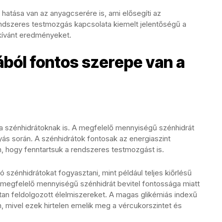
atása van az anyagcserére is, ami elősegíti az
ndszeres testmozgás kapcsolata kiemelt jelentőségű a
 kívánt eredményeket.
ból fontos szerepe van a
a szénhidrátoknak is. A megfelelő mennyiségű szénhidrát
yás során. A szénhidrátok fontosak az energiaszint
n, hogy fenntartsuk a rendszeres testmozgást is.
szénhidrátokat fogyasztani, mint például teljes kiőrlésű
megfelelő mennyiségű szénhidrát bevitel fontossága miatt
ottan feldolgozott élelmiszereket. A magas glikémiás indexű
n, mivel ezek hirtelen emelik meg a vércukorszintet és