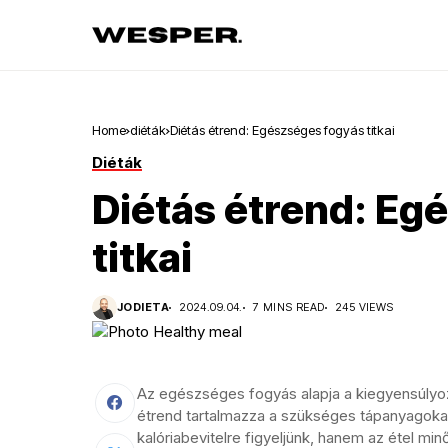
Home
diéták
Diétás étrend: Egészséges fogyás titkai
Diéták
Diétás étrend: Eg
titkai
JODIETA
2024.09.04.
7 MINS READ
245 VIEWS
Az egészséges fogyás alapja a kiegyensúlyo
étrend tartalmazza a szükséges tápanyagokat
kalóriabevitelre figyeljünk, hanem az étel mi