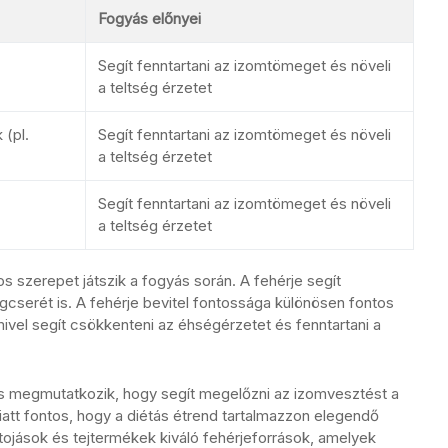
Fogyás előnyei
Segít fenntartani az izomtömeget és növeli
a teltség érzetet
 (pl.
Segít fenntartani az izomtömeget és növeli
a teltség érzetet
Segít fenntartani az izomtömeget és növeli
a teltség érzetet
s szerepet játszik a fogyás során. A fehérje segít
gcserét is. A fehérje bevitel fontossága különösen fontos
mivel segít csökkenteni az éhségérzetet és fenntartani a
is megmutatkozik, hogy segít megelőzni az izomvesztést a
iatt fontos, hogy a diétás étrend tartalmazzon elegendő
tojások és tejtermékek kiváló fehérjeforrások, amelyek