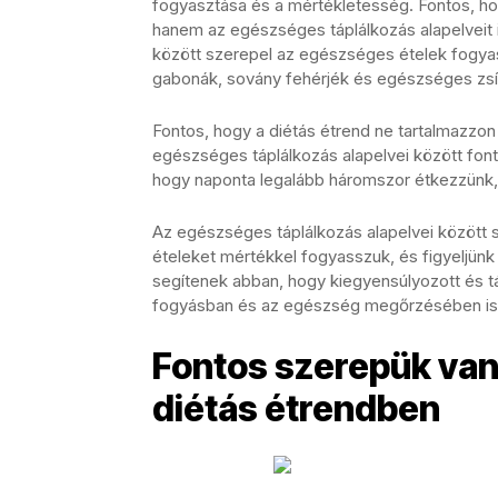
fogyasztása és a mértékletesség. Fontos, hog
hanem az egészséges táplálkozás alapelveit 
között szerepel az egészséges ételek fogyas
gabonák, sovány fehérjék és egészséges zsí
Fontos, hogy a diétás étrend ne tartalmazzon 
egészséges táplálkozás alapelvei között fon
hogy naponta legalább háromszor étkezzünk,
Az egészséges táplálkozás alapelvei között 
ételeket mértékkel fogyasszuk, és figyeljünk
segítenek abban, hogy kiegyensúlyozott és t
fogyásban és az egészség megőrzésében is
Fontos szerepük van
diétás étrendben