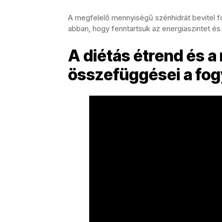
A megfelelő mennyiségű szénhidrát bevitel f
abban, hogy fenntartsuk az energiaszintet és 
A diétás étrend és a
összefüggései a fo