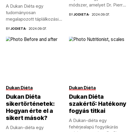
módszer, amelyet Dr. Pierre
A Dukan Diéta egy
Dukan francia...
tudományosan
BY
JODIETA
2024.09.07.
megalapozott táplálkozási
módszer, amelyet Dr. Pierre
BY
JODIETA
2024.09.07.
Dukan...
Dukan Diéta
Dukan Diéta
Dukan Diéta
Dukan Diéta
sikertörténetek:
szakértő: Hatékony
Hogyan érte el a
fogyás titkai
sikert mások?
A Dukan-diéta egy
fehérjealapú fogyókúrás
A Dukan-diéta egy