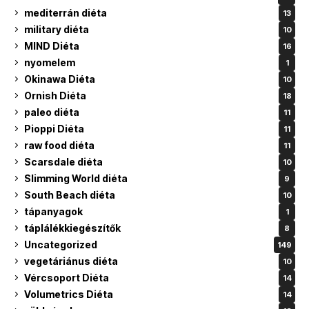
mediterrán diéta
13
military diéta
10
MIND Diéta
16
nyomelem
1
Okinawa Diéta
10
Ornish Diéta
18
paleo diéta
11
Pioppi Diéta
11
raw food diéta
11
Scarsdale diéta
10
Slimming World diéta
9
South Beach diéta
10
tápanyagok
1
táplálékkiegészítők
8
Uncategorized
149
vegetáriánus diéta
10
Vércsoport Diéta
14
Volumetrics Diéta
14