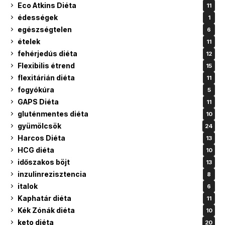
Eco Atkins Diéta
11
édességek
1
egészségtelen
6
ételek
11
fehérjedús diéta
12
Flexibilis étrend
15
flexitárián diéta
11
fogyókúra
5
GAPS Diéta
11
gluténmentes diéta
10
gyümölcsök
24
Harcos Diéta
13
HCG diéta
10
időszakos böjt
13
inzulinrezisztencia
8
italok
6
Kaphatár diéta
11
Kék Zónák diéta
10
keto diéta
20