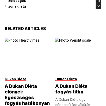
zöldségek
18
zone diéta
10
RELATED ARTICLES
Dukan Diéta
Dukan Diéta
A Dukan Diéta
A Dukan Diéta
előnyei:
fogyás titka
Egészséges
A Dukan Diéta egy
fogyás hatékonyan
népszerű fogyókúrás