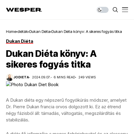
Home
diéták
Dukan Diéta
Dukan Diéta könyv: A sikeres fogyás titka
Dukan Diéta
Dukan Diéta könyv: A
sikeres fogyás titka
JODIETA
2024.09.07.
6 MINS READ
249 VIEWS
A Dukan diéta egy népszerű fogyókúrás módszer, amelyet
Dr. Pierre Dukan francia orvos dolgozott ki. Ez az étrend
négy fázisból áll: támadás, váltogatás, megszilárdítás és
stabilizálás.
A diéta fő jellemzője a magas fehérjebevitel és az alacsony