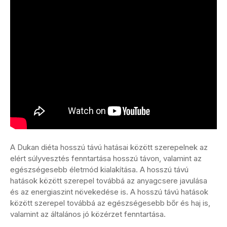
A Dukan diéta hosszú távú hatásai között szerepelnek az
elért súlyvesztés fenntartása hosszú távon, valamint az
egészségesebb életmód kialakítása. A hosszú távú
hatások között szerepel továbbá az anyagcsere javulása
és az energiaszint növekedése is. A hosszú távú hatások
között szerepel továbbá az egészségesebb bőr és haj is,
valamint az általános jó közérzet fenntartása.