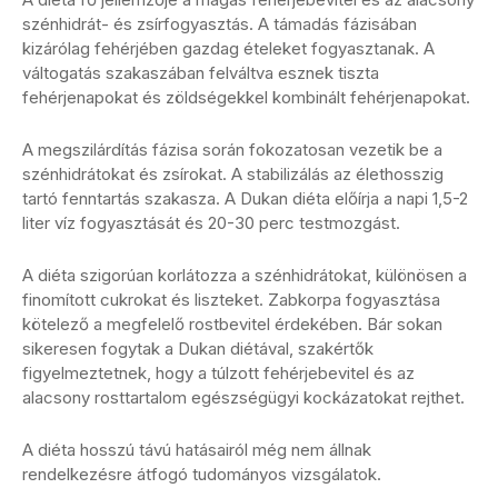
szénhidrát- és zsírfogyasztás. A támadás fázisában
kizárólag fehérjében gazdag ételeket fogyasztanak. A
váltogatás szakaszában felváltva esznek tiszta
fehérjenapokat és zöldségekkel kombinált fehérjenapokat.
A megszilárdítás fázisa során fokozatosan vezetik be a
szénhidrátokat és zsírokat. A stabilizálás az élethosszig
tartó fenntartás szakasza. A Dukan diéta előírja a napi 1,5-2
liter víz fogyasztását és 20-30 perc testmozgást.
A diéta szigorúan korlátozza a szénhidrátokat, különösen a
finomított cukrokat és liszteket. Zabkorpa fogyasztása
kötelező a megfelelő rostbevitel érdekében. Bár sokan
sikeresen fogytak a Dukan diétával, szakértők
figyelmeztetnek, hogy a túlzott fehérjebevitel és az
alacsony rosttartalom egészségügyi kockázatokat rejthet.
A diéta hosszú távú hatásairól még nem állnak
rendelkezésre átfogó tudományos vizsgálatok.