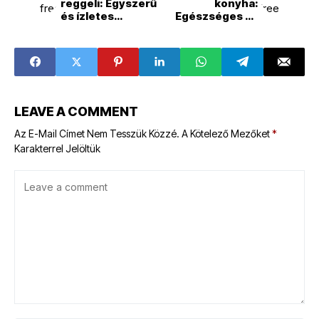
reggeli: Egyszerű
konyha:
és ízletes
Egészséges és
receptek
ízletes receptek
LEAVE A COMMENT
Az E-Mail Címet Nem Tesszük Közzé.
A Kötelező Mezőket
*
Karakterrel Jelöltük