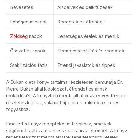
Bevezetés
Alapelvek és célkitűzések
Fehérjedús napok
Receptek és étrendek
Zöldség
napok
Lehetséges ételek és menük
Összetett napok
Étrend összeállítás és receptek
Stabilizációs fázis
Étrendi javaslatok és tippek
A Dukan diéta könyv tartalma részletesen bemutatja Dr.
Pierre Dukan által kidolgozott étrendet és annak
működését. A könyvben megtalálhatók az egyes fázisok
részletes leírásai, valamint tippek és trükkök a sikeres
fogyáshoz.
Emellett a könyv recepteket is tartalmaz, amelyek
segítenek változatosan összeállítani az étrendet. A könyv
receptjei között megtalálhatók fehérjetartalmú ételek,