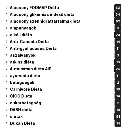
Alacsony FODMAP Diéta
63
Alacsony glikémiás indexű diéta
34
alacsony szénhidráttartalmú diéta
62
alapanyagok
3
alkáli diéta
20
Anti-Candida Diéta
14
Anti-gyulladásos Diéta
11
aszalványok
2
atkins diéta
36
Autoimmun diéta AIP
26
ayurveda diéta
11
betegségek
2
Carnivore Diéta
10
CICO Diéta
14
cukorbetegség
2
DASH diéta
10
diéták
151
Dukan Diéta
14