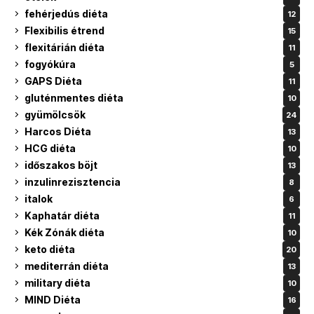
fehérjedús diéta
12
Flexibilis étrend
15
flexitárián diéta
11
fogyókúra
5
GAPS Diéta
11
gluténmentes diéta
10
gyümölcsök
24
Harcos Diéta
13
HCG diéta
10
időszakos böjt
13
inzulinrezisztencia
8
italok
6
Kaphatár diéta
11
Kék Zónák diéta
10
keto diéta
20
mediterrán diéta
13
military diéta
10
MIND Diéta
16