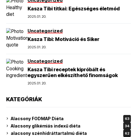
Uncategorized
Kasza Tibi titkai: Egészséges életmód
2025.01.20.
Uncategorized
Kasza Tibi: Motiváció és Siker
2025.01.20.
Uncategorized
Kasza Tibi receptek kipróbált és
egyszerűen elkészíthető finomságok
2025.01.20.
KATEGÓRIÁK
Alacsony FODMAP Diéta
63
Alacsony glikémiás indexű diéta
34
alacsony szénhidráttartalmú diéta
62