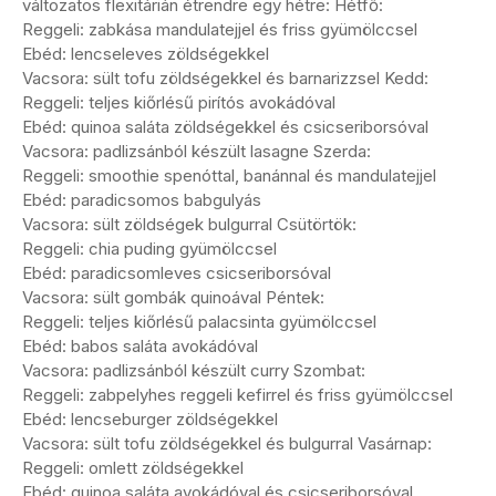
változatos flexitárián étrendre egy hétre: Hétfő:
Reggeli: zabkása mandulatejjel és friss gyümölccsel
Ebéd: lencseleves zöldségekkel
Vacsora: sült tofu zöldségekkel és barnarizzsel Kedd:
Reggeli: teljes kiőrlésű pirítós avokádóval
Ebéd: quinoa saláta zöldségekkel és csicseriborsóval
Vacsora: padlizsánból készült lasagne Szerda:
Reggeli: smoothie spenóttal, banánnal és mandulatejjel
Ebéd: paradicsomos babgulyás
Vacsora: sült zöldségek bulgurral Csütörtök:
Reggeli: chia puding gyümölccsel
Ebéd: paradicsomleves csicseriborsóval
Vacsora: sült gombák quinoával Péntek:
Reggeli: teljes kiőrlésű palacsinta gyümölccsel
Ebéd: babos saláta avokádóval
Vacsora: padlizsánból készült curry Szombat:
Reggeli: zabpelyhes reggeli kefirrel és friss gyümölccsel
Ebéd: lencseburger zöldségekkel
Vacsora: sült tofu zöldségekkel és bulgurral Vasárnap:
Reggeli: omlett zöldségekkel
Ebéd: quinoa saláta avokádóval és csicseriborsóval