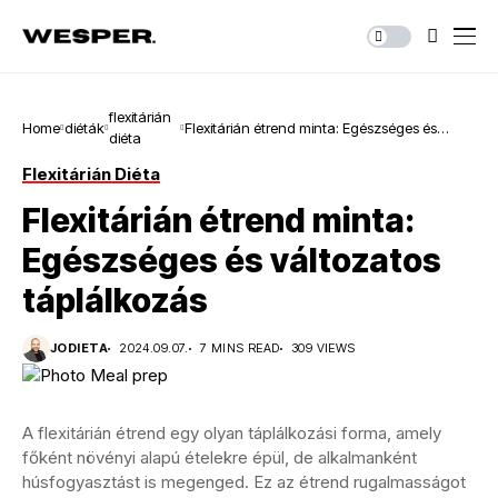
flexitárián
Home
diéták
Flexitárián étrend minta: Egészséges és
diéta
változatos táplálkozás
Flexitárián Diéta
Flexitárián étrend minta:
Egészséges és változatos
táplálkozás
JODIETA
2024.09.07.
7 MINS READ
309 VIEWS
A flexitárián étrend egy olyan táplálkozási forma, amely
főként növényi alapú ételekre épül, de alkalmanként
húsfogyasztást is megenged. Ez az étrend rugalmasságot