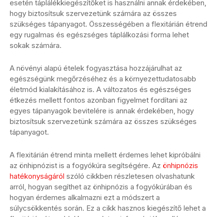
esetén táplálékkiegészítőket is használni annak érdekében,
hogy biztosítsuk szervezetünk számára az összes
szükséges tápanyagot. Összességében a flexitárián étrend
egy rugalmas és egészséges táplálkozási forma lehet
sokak számára.
A növényi alapú ételek fogyasztása hozzájárulhat az
egészségünk megőrzéséhez és a környezettudatosabb
életmód kialakításához is. A változatos és egészséges
étkezés mellett fontos azonban figyelmet fordítani az
egyes tápanyagok bevitelére is annak érdekében, hogy
biztosítsuk szervezetünk számára az összes szükséges
tápanyagot.
A flexitárián étrend minta mellett érdemes lehet kipróbálni
az önhipnózist is a fogyókúra segítségére. Az
önhipnózis
hatékonyságáról
szóló cikkben részletesen olvashatunk
arról, hogyan segíthet az önhipnózis a fogyókúrában és
hogyan érdemes alkalmazni ezt a módszert a
súlycsökkentés során. Ez a cikk hasznos kiegészítő lehet a