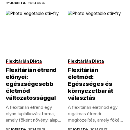
BY
JODIETA
2024.09.07.
Flexitárián Diéta
Flexitárián Diéta
Flexitárián étrend
Flexitárián
előnyei:
életmód:
egészségesebb
Egészséges és
életmód
környezetbarát
változatossággal
választás
A flexitárián étrend egy
A flexitárián életmód egy
olyan táplálkozási forma,
rugalmas étrendi
amely főként növényi alapú
megközelítés, amely főként
ételekre...
növényi alapú ételekre...
BY
JODIETA
2024.09.07.
BY
JODIETA
2024.09.07.