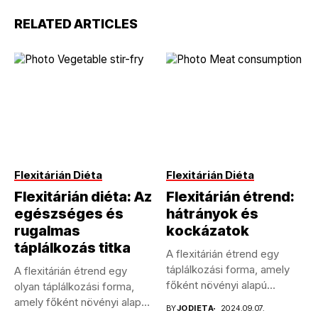
RELATED ARTICLES
Flexitárián Diéta
Flexitárián Diéta
Flexitárián diéta: Az
Flexitárián étrend:
egészséges és
hátrányok és
rugalmas
kockázatok
táplálkozás titka
A flexitárián étrend egy
táplálkozási forma, amely
A flexitárián étrend egy
főként növényi alapú
olyan táplálkozási forma,
ételekre épül,...
amely főként növényi alapú
BY
JODIETA
2024.09.07.
ételekre...