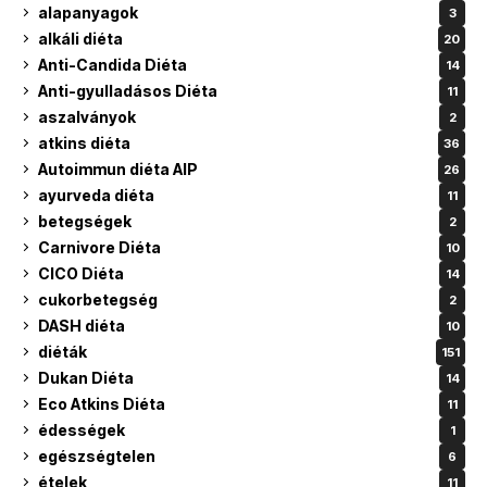
alapanyagok
3
alkáli diéta
20
Anti-Candida Diéta
14
Anti-gyulladásos Diéta
11
aszalványok
2
atkins diéta
36
Autoimmun diéta AIP
26
ayurveda diéta
11
betegségek
2
Carnivore Diéta
10
CICO Diéta
14
cukorbetegség
2
DASH diéta
10
diéták
151
Dukan Diéta
14
Eco Atkins Diéta
11
édességek
1
egészségtelen
6
ételek
11