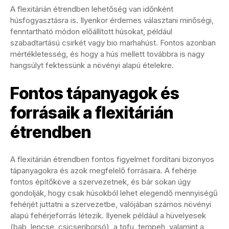
A flexitárián étrendben lehetőség van időnként
húsfogyasztásra is. Ilyenkor érdemes választani minőségi,
fenntartható módon előállított húsokat, például
szabadtartású csirkét vagy bio marhahúst. Fontos azonban
mértékletesség, és hogy a hús mellett továbbra is nagy
hangsúlyt fektessünk a növényi alapú ételekre.
Fontos tápanyagok és
forrásaik a flexitárián
étrendben
A flexitárián étrendben fontos figyelmet fordítani bizonyos
tápanyagokra és azok megfelelő forrásaira. A fehérje
fontos építőköve a szervezetnek, és bár sokan úgy
gondolják, hogy csak húsokból lehet elegendő mennyiségű
fehérjét juttatni a szervezetbe, valójában számos növényi
alapú fehérjeforrás létezik. Ilyenek például a hüvelyesek
(bab, lencse, csicseriborsó), a tofu, tempeh, valamint a