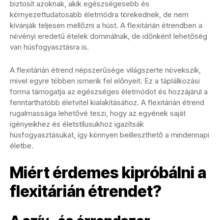
biztosít azoknak, akik egészségesebb és
környezettudatosabb életmódra törekednek, de nem
kívánják teljesen mellőzni a húst. A flexitárián étrendben a
növényi eredetű ételek dominálnak, de időnként lehetőség
van húsfogyasztásra is.
A flexitárián étrend népszerűsége világszerte növekszik,
mivel egyre többen ismerik fel előnyeit. Ez a táplálkozási
forma támogatja az egészséges életmódot és hozzájárul a
fenntarthatóbb életvitel kialakításához. A flexitárián étrend
rugalmassága lehetővé teszi, hogy az egyének saját
igényeikhez és életstílusukhoz igazítsák
húsfogyasztásukat, így könnyen beilleszthető a mindennapi
életbe.
Miért érdemes kipróbálni a
flexitárián étrendet?