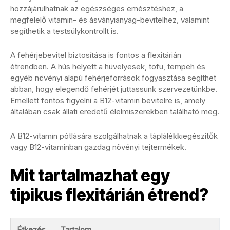
hozzájárulhatnak az egészséges emésztéshez, a
megfelelő vitamin- és ásványianyag-bevitelhez, valamint
segíthetik a testsúlykontrollt is.
A fehérjebevitel biztosítása is fontos a flexitárián
étrendben. A hús helyett a hüvelyesek, tofu, tempeh és
egyéb növényi alapú fehérjeforrások fogyasztása segíthet
abban, hogy elegendő fehérjét juttassunk szervezetünkbe.
Emellett fontos figyelni a B12-vitamin bevitelre is, amely
általában csak állati eredetű élelmiszerekben található meg.
A B12-vitamin pótlására szolgálhatnak a táplálékkiegészítők
vagy B12-vitaminban gazdag növényi tejtermékek.
Mit tartalmazhat egy
tipikus flexitárián étrend?
Étkezés
Tartalom