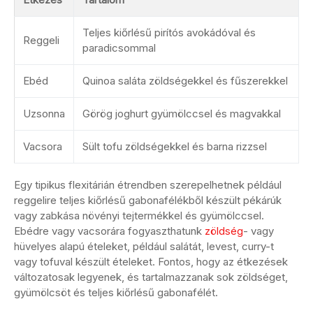
Teljes kiőrlésű pirítós avokádóval és
Reggeli
paradicsommal
Ebéd
Quinoa saláta zöldségekkel és fűszerekkel
Uzsonna
Görög joghurt gyümölccsel és magvakkal
Vacsora
Sült tofu zöldségekkel és barna rizzsel
Egy tipikus flexitárián étrendben szerepelhetnek például
reggelire teljes kiőrlésű gabonafélékből készült pékárúk
vagy zabkása növényi tejtermékkel és gyümölccsel.
Ebédre vagy vacsorára fogyaszthatunk
zöldség
- vagy
hüvelyes alapú ételeket, például salátát, levest, curry-t
vagy tofuval készült ételeket. Fontos, hogy az étkezések
változatosak legyenek, és tartalmazzanak sok zöldséget,
gyümölcsöt és teljes kiőrlésű gabonafélét.