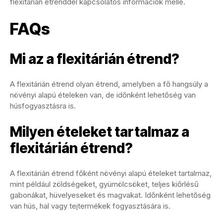
flexitárián étrenddel kapcsolatos információk mellé.
FAQs
Mi az a flexitárián étrend?
A flexitárián étrend olyan étrend, amelyben a fő hangsúly a
növényi alapú ételeken van, de időnként lehetőség van
húsfogyasztásra is.
Milyen ételeket tartalmaz a
flexitárián étrend?
A flexitárián étrend főként növényi alapú ételeket tartalmaz,
mint például zöldségeket, gyümölcsöket, teljes kiőrlésű
gabonákat, hüvelyeseket és magvakat. Időnként lehetőség
van hús, hal vagy tejtermékek fogyasztására is.