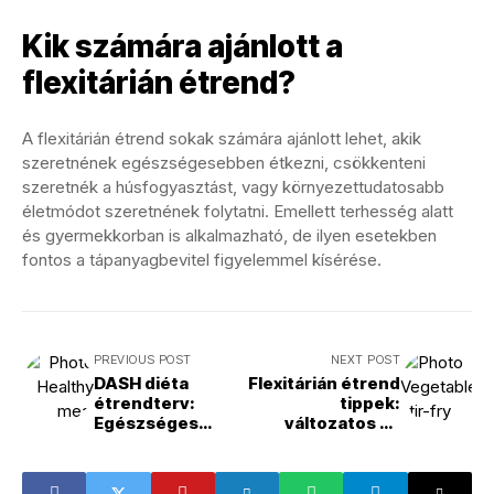
Kik számára ajánlott a
flexitárián étrend?
A flexitárián étrend sokak számára ajánlott lehet, akik
szeretnének egészségesebben étkezni, csökkenteni
szeretnék a húsfogyasztást, vagy környezettudatosabb
életmódot szeretnének folytatni. Emellett terhesség alatt
és gyermekkorban is alkalmazható, de ilyen esetekben
fontos a tápanyagbevitel figyelemmel kísérése.
PREVIOUS POST
NEXT POST
DASH diéta
Flexitárián étrend
étrendterv:
tippek:
Egészséges
változatos és
életmód kezdete
egészséges
táplálkozás