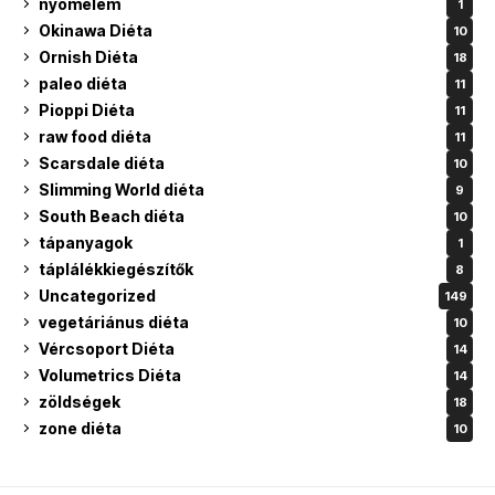
nyomelem
1
Okinawa Diéta
10
Ornish Diéta
18
paleo diéta
11
Pioppi Diéta
11
raw food diéta
11
Scarsdale diéta
10
Slimming World diéta
9
South Beach diéta
10
tápanyagok
1
táplálékkiegészítők
8
Uncategorized
149
vegetáriánus diéta
10
Vércsoport Diéta
14
Volumetrics Diéta
14
zöldségek
18
zone diéta
10