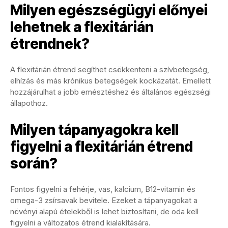
Milyen egészségügyi előnyei
lehetnek a flexitárián
étrendnek?
A flexitárián étrend segíthet csökkenteni a szívbetegség,
elhízás és más krónikus betegségek kockázatát. Emellett
hozzájárulhat a jobb emésztéshez és általános egészségi
állapothoz.
Milyen tápanyagokra kell
figyelni a flexitárián étrend
során?
Fontos figyelni a fehérje, vas, kalcium, B12-vitamin és
omega-3 zsírsavak bevitele. Ezeket a tápanyagokat a
növényi alapú ételekből is lehet biztosítani, de oda kell
figyelni a változatos étrend kialakítására.