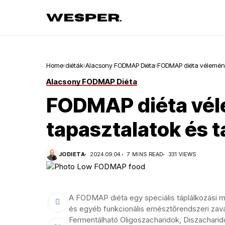
Home
diéták
Alacsony FODMAP Diéta
FODMAP diéta vélemény
Alacsony FODMAP Diéta
FODMAP diéta vé
tapasztalatok és 
JODIETA
2024.09.04.
7 MINS READ
331 VIEWS
A FODMAP diéta egy speciális táplálkozási mó
és egyéb funkcionális emésztőrendszeri zava
Fermentálható Oligoszacharidok, Diszacharid