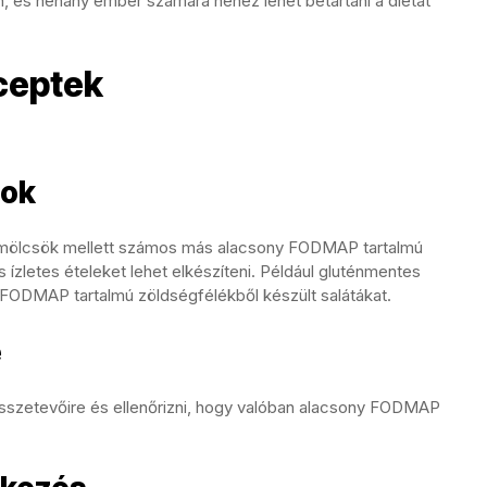
 és néhány ember számára nehéz lehet betartani a diétát
ceptek
gok
yümölcsök mellett számos más alacsony FODMAP tartalmú
s ízletes ételeket lehet elkészíteni. Például gluténmentes
 FODMAP tartalmú zöldségfélékből készült salátákat.
e
sszetevőire és ellenőrizni, hogy valóban alacsony FODMAP