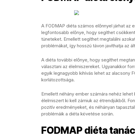
A FODMAP diéta számos előnnyel járhat az 
legfontosabb előnye, hogy segíthet csökkente
tüneteket. Emellett segíthet megtalálni azok
problémákat, így hosszú távon javíthatja az 
A diéta további előnye, hogy segíthet megta
választani az élelmiszereket. Ugyanakkor fon
egyik legnagyobb kihívás lehet az alacsony 
korlátozottsága.
Emellett néhány ember számára nehéz lehet b
élelmiszert ki kell zárniuk az étrendjükből. 
pozitív eredményeket, és néhányan tapasztal
problémáik a diéta követése során.
FODMAP diéta taná