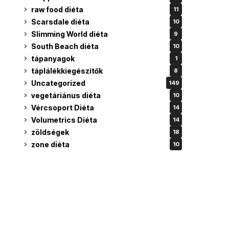
raw food diéta
11
Scarsdale diéta
10
Slimming World diéta
9
South Beach diéta
10
tápanyagok
1
táplálékkiegészítők
8
Uncategorized
149
vegetáriánus diéta
10
Vércsoport Diéta
14
Volumetrics Diéta
14
zöldségek
18
zone diéta
10