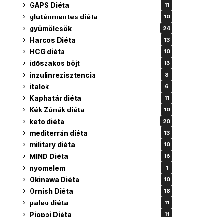
GAPS Diéta
11
gluténmentes diéta
10
gyümölcsök
24
Harcos Diéta
13
HCG diéta
10
időszakos böjt
13
inzulinrezisztencia
8
italok
6
Kaphatár diéta
11
Kék Zónák diéta
10
keto diéta
20
mediterrán diéta
13
military diéta
10
MIND Diéta
16
nyomelem
1
Okinawa Diéta
10
Ornish Diéta
18
paleo diéta
11
Pioppi Diéta
11