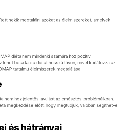
ített nekik megtalálni azokat az élelmiszereket, amelyek
MAP diéta nem mindenki számára hoz pozitív
het betartani a diétát hosszú távon, mivel korlátozza az
ODMAP tartalmú élelmiszerek megtalálása.
e
éta nem hoz jelentős javulást az emésztési problémáikban.
iéta megkezdése előtt, hogy megtudjuk, valóban segíthet-e
i és hátrányai