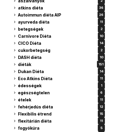
aszalványok
2
atkins diéta
36
Autoimmun diéta AIP
26
ayurveda diéta
11
betegségek
2
Carnivore Diéta
10
CICO Diéta
14
cukorbetegség
2
DASH diéta
10
diéták
151
Dukan Diéta
14
Eco Atkins Diéta
11
édességek
1
egészségtelen
6
ételek
11
fehérjedús diéta
12
Flexibilis étrend
15
flexitárián diéta
11
fogyókúra
5