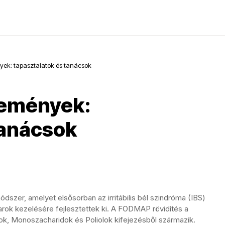
ek: tapasztalatok és tanácsok
lemények:
tanácsok
dszer, amelyet elsősorban az irritábilis bél szindróma (IBS)
rok kezelésére fejlesztettek ki. A FODMAP rövidítés a
ok, Monoszacharidok és Poliolok kifejezésből származik.