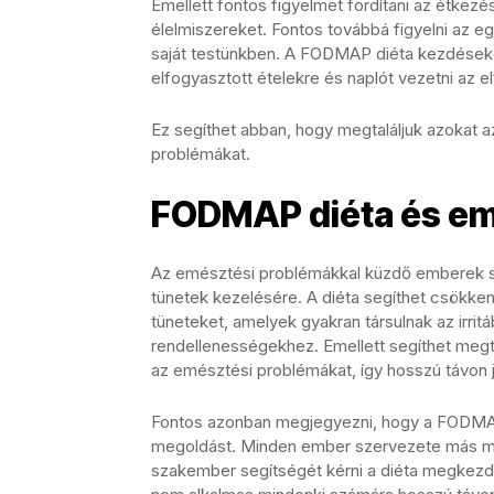
Emellett fontos figyelmet fordítani az étkezé
élelmiszereket. Fontos továbbá figyelni az e
saját testünkben. A FODMAP diéta kezdésekor
elfogyasztott ételekre és naplót vezetni az e
Ez segíthet abban, hogy megtaláljuk azokat 
problémákat.
FODMAP diéta és em
Az emésztési problémákkal küzdő emberek 
tünetek kezelésére. A diéta segíthet csökken
tüneteket, amelyek gyakran társulnak az irri
rendellenességekhez. Emellett segíthet megta
az emésztési problémákat, így hosszú távon j
Fontos azonban megjegyezni, hogy a FODMAP
megoldást. Minden ember szervezete más mód
szakember segítségét kérni a diéta megkezdés