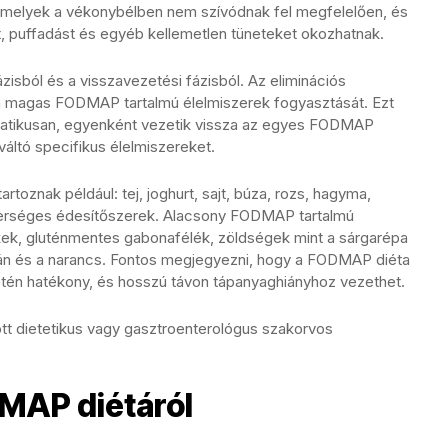
 amelyek a vékonybélben nem szívódnak fel megfelelően, és
 puffadást és egyéb kellemetlen tüneteket okozhatnak.
fázisból és a visszavezetési fázisból. Az eliminációs
 a magas FODMAP tartalmú élelmiszerek fogyasztását. Ezt
matikusan, egyenként vezetik vissza az egyes FODMAP
váltó specifikus élelmiszereket.
oznak például: tej, joghurt, sajt, búza, rozs, hagyma,
erséges édesítőszerek. Alacsony FODMAP tartalmú
ékek, gluténmentes gabonafélék, zöldségek mint a sárgarépa
nán és a narancs. Fontos megjegyezni, hogy a FODMAP diéta
én hatékony, és hosszú távon tápanyaghiányhoz vezethet.
lott dietetikus vagy gasztroenterológus szakorvos
MAP diétáról