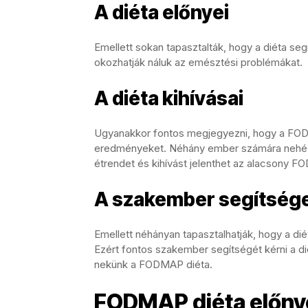
A diéta előnyei
Emellett sokan tapasztalták, hogy a diéta seg
okozhatják náluk az emésztési problémákat.
A diéta kihívásai
Ugyanakkor fontos megjegyezni, hogy a FOD
eredményeket. Néhány ember számára nehéz le
étrendet és kihívást jelenthet az alacsony F
A szakember segítség
Emellett néhányan tapasztalhatják, hogy a di
Ezért fontos szakember segítségét kérni a d
nekünk a FODMAP diéta.
FODMAP diéta előnye