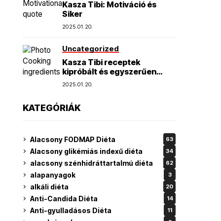
Kasza Tibi: Motiváció és
Siker
2025.01.20.
Uncategorized
Kasza Tibi receptek
kipróbált és egyszerűen
elkészíthető finomságok
2025.01.20.
KATEGÓRIÁK
Alacsony FODMAP Diéta
63
Alacsony glikémiás indexű diéta
34
alacsony szénhidráttartalmú diéta
62
alapanyagok
3
alkáli diéta
20
Anti-Candida Diéta
14
Anti-gyulladásos Diéta
11