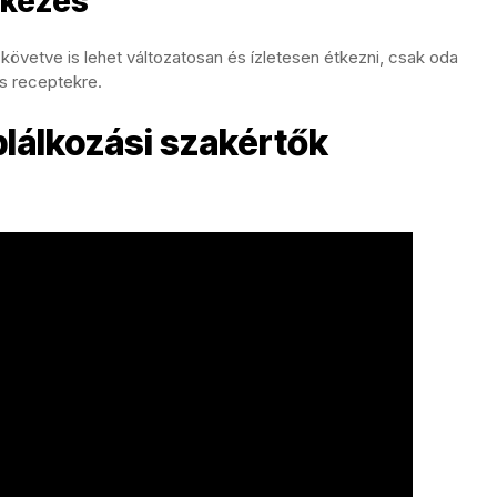
tkezés
követve is lehet változatosan és ízletesen étkezni, csak oda
és receptekre.
lálkozási szakértők