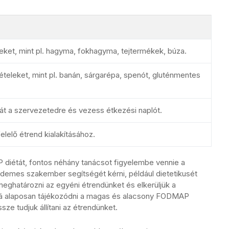
et, mint pl. hagyma, fokhagyma, tejtermékek, búza.
leket, mint pl. banán, sárgarépa, spenót, gluténmentes
át a szervezetedre és vezess étkezési naplót.
elelő étrend kialakításához.
P diétát, fontos néhány tanácsot figyelembe vennie a
demes szakember segítségét kérni, például dietetikusét
meghatározni az egyéni étrendünket és elkerüljük a
bá alaposan tájékozódni a magas és alacsony FODMAP
ze tudjuk állítani az étrendünket.