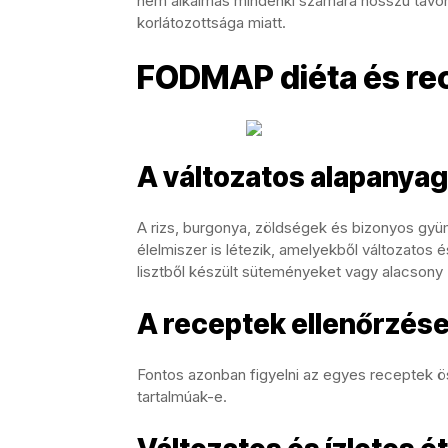
nem alkalmas mindenki számára hosszú távon,
korlátozottsága miatt.
FODMAP diéta és re
A változatos alapanya
A rizs, burgonya, zöldségek és bizonyos g
élelmiszer is létezik, amelyekből változatos é
lisztből készült süteményeket vagy alacsony
A receptek ellenőrzés
Fontos azonban figyelni az egyes receptek ö
tartalmúak-e.