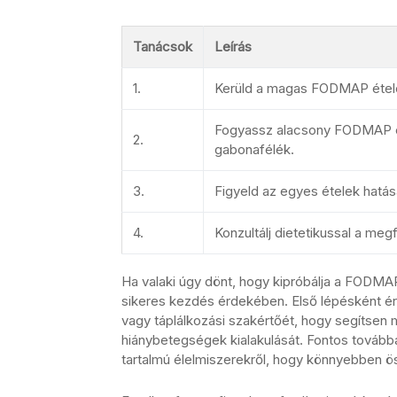
Tanácsok
Leírás
1.
Kerüld a magas FODMAP ételek
Fogyassz alacsony FODMAP éte
2.
gabonafélék.
3.
Figyeld az egyes ételek hatás
4.
Konzultálj dietetikussal a megf
Ha valaki úgy dönt, hogy kipróbálja a FODMA
sikeres kezdés érdekében. Első lépésként ér
vagy táplálkozási szakértőét, hogy segítsen 
hiánybetegségek kialakulását. Fontos továb
tartalmú élelmiszerekről, hogy könnyebben öss