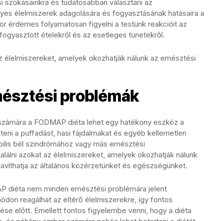
si szokásainkra és tudatosabban választani az
gyes élelmiszerek adagolására és fogyasztásának hatásaira a
 érdemes folyamatosan figyelni a testünk reakcióit az
lfogyasztott ételekről és az esetleges tünetekről.
az élelmiszereket, amelyek okozhatják nálunk az emésztési
észtési problémák
számára a FODMAP diéta lehet egy hatékony eszköz a
teni a puffadást, hasi fájdalmakat és egyéb kellemetlen
tábilis bél szindrómához vagy más emésztési
lálni azokat az élelmiszereket, amelyek okozhatják nálunk
avíthatja az általános közérzetünket és egészségünket.
 diéta nem minden emésztési problémára jelent
on reagálhat az eltérő élelmiszerekre, így fontos
e előtt. Emellett fontos figyelembe venni, hogy a diéta