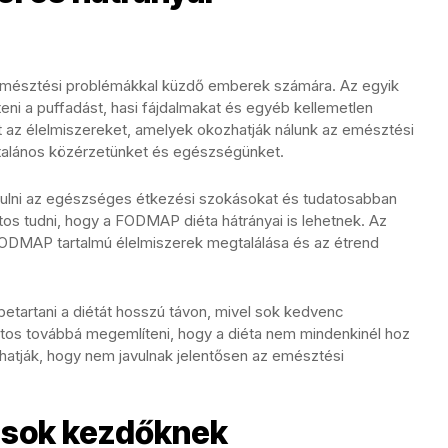
emésztési problémákkal küzdő emberek számára. Az egyik
ni a puffadást, hasi fájdalmakat és egyéb kellemetlen
at az élelmiszereket, amelyek okozhatják nálunk az emésztési
általános közérzetünket és egészségünket.
nulni az egészséges étkezési szokásokat és tudatosabban
tos tudni, hogy a FODMAP diéta hátrányai is lehetnek. Az
FODMAP tartalmú élelmiszerek megtalálása és az étrend
etartani a diétát hosszú távon, mivel sok kedvenc
Fontos továbbá megemlíteni, hogy a diéta nem mindenkinél hoz
hatják, hogy nem javulnak jelentősen az emésztési
csok kezdőknek