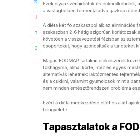
Ezek olyan szénhidrátok és cukoralkoholok,
a vastagbélben fermentálódva gázképződést,
A diéta két fő szakaszból áll: az eliminációs 
szakaszban 2-6 hétig szigorúan korlátozzák
követően a visszavezetési fázisban sziszte
csoportokat, hogy azonosítsák a tüneteket ki
Magas FODMAP tartalmú élelmiszerek közé tart
fokhagyma, alma, körte, méz és egyes mest
alternatívák lehetnek: laktózmentes tejterm
és a cukkini, valamint gyümölcsök mint a ba
nem minden emésztőrendszeri probléma eset
Ezért a diéta megkezdése előtt és alatt aján
felügyelete.
Tapasztalatok a FOD