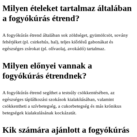
Milyen ételeket tartalmaz általában
a fogyókúrás étrend?
A fogyókúrás étrend általában sok zöldséget, gyümölcsöt, sovány
fehérjéket (pl. csirkehús, hal), teljes kiőrlésű gabonákat és
egészséges zsírokat (pl. olívaolaj, avokádó) tartalmaz.
Milyen előnyei vannak a
fogyókúrás étrendnek?
A fogyókúrás étrend segíthet a testsúly csökkentésében, az
egészséges táplálkozási szokások kialakításában, valamint
csökkentheti a szívbetegség, a cukorbetegség és más krónikus
betegségek kialakulásának kockázatát.
Kik számára ajánlott a fogyókúrás