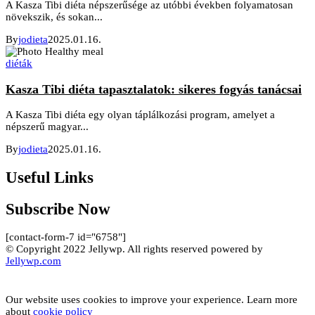
A Kasza Tibi diéta népszerűsége az utóbbi években folyamatosan
növekszik, és sokan...
By
jodieta
2025.01.16.
diéták
Kasza Tibi diéta tapasztalatok: sikeres fogyás tanácsai
A Kasza Tibi diéta egy olyan táplálkozási program, amelyet a
népszerű magyar...
By
jodieta
2025.01.16.
Useful Links
Subscribe Now
[contact-form-7 id="6758"]
© Copyright 2022 Jellywp. All rights reserved powered by
Jellywp.com
Our website uses cookies to improve your experience. Learn more
about
cookie policy