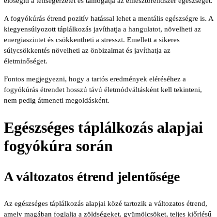
elősegíti a teltségérzetet és támogatja az emésztőrendszer egészségét.
A fogyókúrás étrend pozitív hatással lehet a mentális egészségre is. A
kiegyensúlyozott táplálkozás javíthatja a hangulatot, növelheti az
energiaszintet és csökkentheti a stresszt. Emellett a sikeres
súlycsökkentés növelheti az önbizalmat és javíthatja az
életminőséget.
Fontos megjegyezni, hogy a tartós eredmények eléréséhez a
fogyókúrás étrendet hosszú távú életmódváltásként kell tekinteni,
nem pedig átmeneti megoldásként.
Egészséges táplálkozás alapjai
fogyókúra során
A változatos étrend jelentősége
Az egészséges táplálkozás alapjai közé tartozik a változatos étrend,
amely magában foglalja a zöldségeket, gyümölcsöket, teljes kiőrlésű