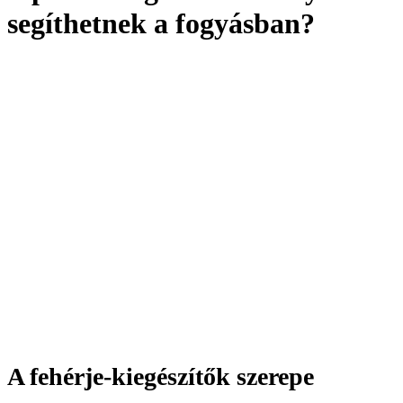
segíthetnek a fogyásban?
A fehérje-kiegészítők szerepe