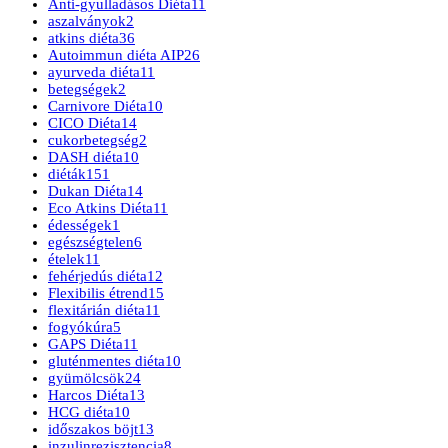
Anti-gyulladásos Diéta
11
aszalványok
2
atkins diéta
36
Autoimmun diéta AIP
26
ayurveda diéta
11
betegségek
2
Carnivore Diéta
10
CICO Diéta
14
cukorbetegség
2
DASH diéta
10
diéták
151
Dukan Diéta
14
Eco Atkins Diéta
11
édességek
1
egészségtelen
6
ételek
11
fehérjedús diéta
12
Flexibilis étrend
15
flexitárián diéta
11
fogyókúra
5
GAPS Diéta
11
gluténmentes diéta
10
gyümölcsök
24
Harcos Diéta
13
HCG diéta
10
időszakos böjt
13
inzulinrezisztencia
8