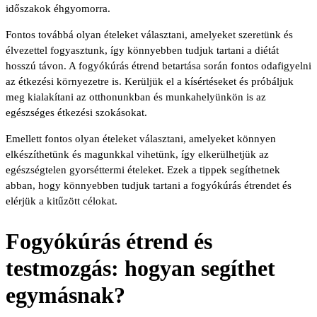
időszakok éhgyomorra.
Fontos továbbá olyan ételeket választani, amelyeket szeretünk és
élvezettel fogyasztunk, így könnyebben tudjuk tartani a diétát
hosszú távon. A fogyókúrás étrend betartása során fontos odafigyelni
az étkezési környezetre is. Kerüljük el a kísértéseket és próbáljuk
meg kialakítani az otthonunkban és munkahelyünkön is az
egészséges étkezési szokásokat.
Emellett fontos olyan ételeket választani, amelyeket könnyen
elkészíthetünk és magunkkal vihetünk, így elkerülhetjük az
egészségtelen gyorséttermi ételeket. Ezek a tippek segíthetnek
abban, hogy könnyebben tudjuk tartani a fogyókúrás étrendet és
elérjük a kitűzött célokat.
Fogyókúrás étrend és
testmozgás: hogyan segíthet
egymásnak?