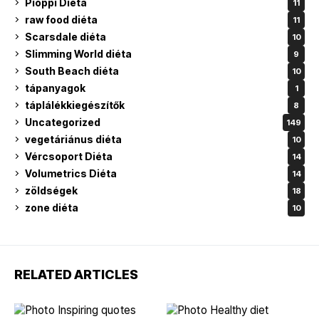
Pioppi Diéta
11
raw food diéta
11
Scarsdale diéta
10
Slimming World diéta
9
South Beach diéta
10
tápanyagok
1
táplálékkiegészítők
8
Uncategorized
149
vegetáriánus diéta
10
Vércsoport Diéta
14
Volumetrics Diéta
14
zöldségek
18
zone diéta
10
RELATED ARTICLES