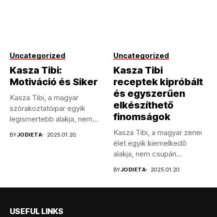
Uncategorized
Uncategorized
Kasza Tibi:
Kasza Tibi
Motiváció és Siker
receptek kipróbált
és egyszerűen
Kasza Tibi, a magyar
elkészíthető
szórakoztatóipar egyik
finomságok
legismertebb alakja, nem
csupán énekesként,
Kasza Tibi, a magyar zenei
BY
JODIETA
2025.01.20.
hanem...
élet egyik kiemelkedő
alakja, nem csupán
tehetséges...
BY
JODIETA
2025.01.20.
USEFUL LINKS