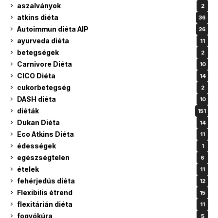
aszalványok
2
atkins diéta
36
Autoimmun diéta AIP
26
ayurveda diéta
11
betegségek
2
Carnivore Diéta
10
CICO Diéta
14
cukorbetegség
2
DASH diéta
10
diéták
151
Dukan Diéta
14
Eco Atkins Diéta
11
édességek
1
egészségtelen
6
ételek
11
fehérjedús diéta
12
Flexibilis étrend
15
flexitárián diéta
11
fogyókúra
5