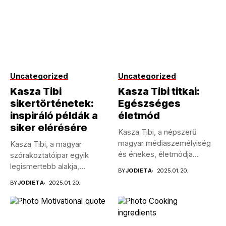
Uncategorized
Uncategorized
Kasza Tibi
Kasza Tibi titkai:
sikertörténetek:
Egészséges
inspiráló példák a
életmód
siker elérésére
Kasza Tibi, a népszerű
magyar médiaszemélyiség
Kasza Tibi, a magyar
és énekes, életmódja
szórakoztatóipar egyik
példaértékű sokak
legismertebb alakja,
BY
JODIETA
2025.01.20.
számára....
pályafutása során számos
BY
JODIETA
2025.01.20.
kihívással...