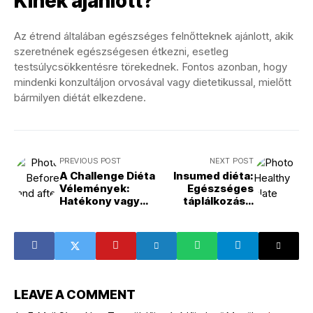
Kinek ajánlott?
Az étrend általában egészséges felnőtteknek ajánlott, akik
szeretnének egészségesen étkezni, esetleg
testsúlycsökkentésre törekednek. Fontos azonban, hogy
mindenki konzultáljon orvosával vagy dietetikussal, mielőtt
bármilyen diétát elkezdene.
PREVIOUS POST
NEXT POST
A Challenge Diéta
Insumed diéta:
Vélemények:
Egészséges
Hatékony vagy
táplálkozás a
Kockázatos?
cukorbetegek
számára
LEAVE A COMMENT