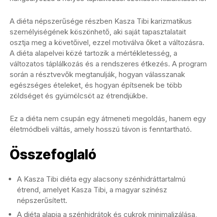
A diéta népszerűsége részben Kasza Tibi karizmatikus
személyiségének köszönhető, aki saját tapasztalatait
osztja meg a követőivel, ezzel motiválva őket a változásra.
A diéta alapelvei közé tartozik a mértékletesség, a
változatos táplálkozás és a rendszeres étkezés. A program
során a résztvevők megtanulják, hogyan válasszanak
egészséges ételeket, és hogyan építsenek be több
zöldséget és gyümölcsöt az étrendjükbe.
Ez a diéta nem csupán egy átmeneti megoldás, hanem egy
életmódbeli váltás, amely hosszú távon is fenntartható.
Összefoglaló
A Kasza Tibi diéta egy alacsony szénhidráttartalmú
étrend, amelyet Kasza Tibi, a magyar színész
népszerűsített.
A diéta alapja a szénhidrátok és cukrok minimalizálása,