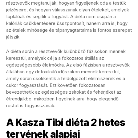
résztvevők megtanulják, hogyan figyeljenek oda a testük
jelzéseire, és hogyan válasszanak olyan ételeket, amelyek
táplálóak és segítik a fogyást. A diéta nem csupán a
kalóriák csökkentésére összpontosít, hanem arra is, hogy
az ételek minősége és tápanyagtartalma is fontos szerepet
játszik.
A diéta során a résztvevők különböző fázisokon mennek
keresztül, amelyek célja a fokozatos átállás az
egészségesebb életmódra. Az első fázisban a résztvevők
általában egy detoxikáló időszakon mennek keresztül,
amely során csökkentik a feldolgozott élelmiszerek és a
cukor fogyasztását. Ezt követően fokozatosan
bevezethetik az egészséges zsírokat és fehérjéket az
étrendjükbe, miközben figyelnek arra, hogy elegendő
rostot is fogyasszanak.
A Kasza Tibi diéta 2 hetes
tervének alapjai