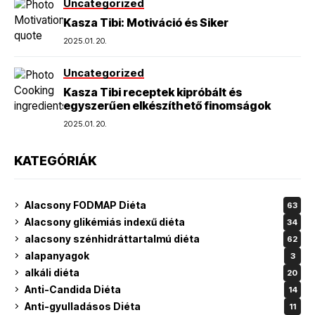
Uncategorized
Kasza Tibi: Motiváció és Siker
2025.01.20.
Uncategorized
Kasza Tibi receptek kipróbált és
egyszerűen elkészíthető finomságok
2025.01.20.
KATEGÓRIÁK
Alacsony FODMAP Diéta
63
Alacsony glikémiás indexű diéta
34
alacsony szénhidráttartalmú diéta
62
alapanyagok
3
alkáli diéta
20
Anti-Candida Diéta
14
Anti-gyulladásos Diéta
11