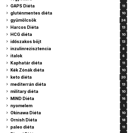
GAPS Diéta
11
gluténmentes diéta
10
gyümölcsök
24
Harcos Diéta
13
HCG diéta
10
időszakos böjt
13
inzulinrezisztencia
8
italok
6
Kaphatár diéta
11
Kék Zónák diéta
10
keto diéta
20
mediterrán diéta
13
military diéta
10
MIND Diéta
16
nyomelem
1
Okinawa Diéta
10
Ornish Diéta
18
paleo diéta
11