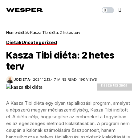
Home
diéták
Kasza Tibi diéta: 2 hetes terv
Diéták
Uncategorized
Kasza Tibi diéta: 2 hetes
terv
JODIETA
2024.12.13.
7 MINS READ
19K VIEWS
kasza tibi diéta
A Kasza Tibi diéta egy olyan táplálkozási program, amelyet
a népszerű magyar médiaszemélyiség, Kasza Tibi indított
el. A diéta célja, hogy segítse az embereket a fogyásban
és az egészséges életmód kialakításában. A program nem
csupán a kalóriák számolására összpontosít, hanem
hangsúlyozza a helyes táplálkozási szokások kialakítását is.