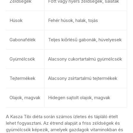
Zöldségek
Főtt vagy nyers zöldségek, saláták
Húsok
Fehér húsok, halak, tojás
Gabonafélék
Teljes kiőrlésű gabonák, hüvelyesek
Gyümölcsök
Alacsony cukortartalmú gyümölcsök
Tejtermékek
Alacsony zsírtartalmú tejtermékek
Olajok, magvak
Hidegen sajtolt olajok, magvak
A Kasza Tibi diéta során számos ízletes és tápláló ételt
lehet fogyasztani. Az étrend alapját a friss zöldségek és
gyümölcsök képezik, amelyek gazdagok vitaminokban és