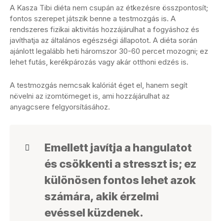
A Kasza Tibi diéta nem csupán az étkezésre összpontosít;
fontos szerepet játszik benne a testmozgás is. A
rendszeres fizikai aktivitás hozzájárulhat a fogyáshoz és
javíthatja az általános egészségi állapotot. A diéta során
ajánlott legalább heti háromszor 30-60 percet mozogni; ez
lehet futás, kerékpározás vagy akár otthoni edzés is.
A testmozgás nemcsak kalóriát éget el, hanem segít
növelni az izomtömeget is, ami hozzájárulhat az
anyagcsere felgyorsításához.
Emellett javítja a hangulatot
és csökkenti a stresszt is; ez
különösen fontos lehet azok
számára, akik érzelmi
evéssel küzdenek.