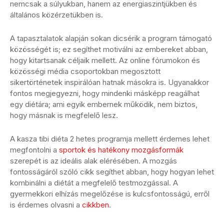
nemcsak a súlyukban, hanem az energiaszintjükben és
általános közérzetükben is.
A tapasztalatok alapján sokan dicsérik a program támogató
közösségét is; ez segíthet motiválni az embereket abban,
hogy kitartsanak céljaik mellett. Az online fórumokon és
közösségi média csoportokban megosztott
sikertörténetek inspirálóan hatnak másokra is. Ugyanakkor
fontos megjegyezni, hogy mindenki másképp reagálhat
egy diétára; ami egyik embernek működik, nem biztos,
hogy másnak is megfelelő lesz.
A kasza tibi diéta 2 hetes programja mellett érdemes lehet
megfontolni a
sportok és hatékony mozgásformák
szerepét is az ideális alak elérésében. A mozgás
fontosságáról szóló cikk segíthet abban, hogy hogyan lehet
kombinálni a diétát a megfelelő testmozgással. A
gyermekkori elhízás megelőzése is kulcsfontosságú, erről
is érdemes olvasni a
cikkben
.