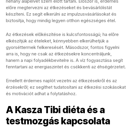
néhány alapelvet szem előtt tartani. Először is, érdemes
előre megtervezni az étkezéseket és bevásárlólistát
készíteni. Ez segít elkerülni az impulzusvásárlásokat és
biztosítja, hogy mindig legyen otthon egészséges étel.
Az étkezések előkészítése is kulcsfontosságú; ha előre
elkészítjük az ételeket, könnyebben elkerülhetjük a
gyorséttermek felkeresését. Másodszor, fontos figyelni
arra is, hogy ne csak az étkezésekre koncentráljunk,
hanem a napi folyadékbevitelre is. A víz fogyasztása segít
fenntartani az energiaszintet és csökkenti az éhségérzetet.
Emellett érdemes naplót vezetni az étkezésekről és az
érzésekről; ez segíthet tudatosítani az étkezési szokásokat
és motivációt adhat a folytatáshoz.
A Kasza Tibi diéta és a
testmozgás kapcsolata