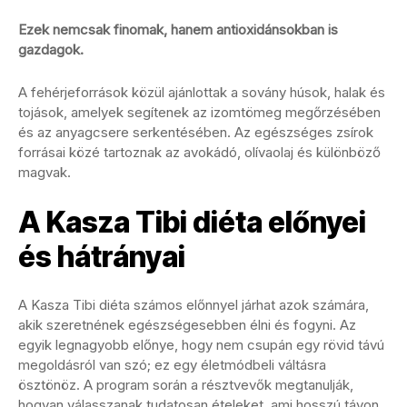
Ezek nemcsak finomak, hanem antioxidánsokban is
gazdagok.
A fehérjeforrások közül ajánlottak a sovány húsok, halak és
tojások, amelyek segítenek az izomtömeg megőrzésében
és az anyagcsere serkentésében. Az egészséges zsírok
forrásai közé tartoznak az avokádó, olívaolaj és különböző
magvak.
A Kasza Tibi diéta előnyei
és hátrányai
A Kasza Tibi diéta számos előnnyel járhat azok számára,
akik szeretnének egészségesebben élni és fogyni. Az
egyik legnagyobb előnye, hogy nem csupán egy rövid távú
megoldásról van szó; ez egy életmódbeli váltásra
ösztönöz. A program során a résztvevők megtanulják,
hogyan válasszanak tudatosan ételeket, ami hosszú távon