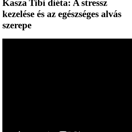
Kasza Tibi diéta: A stressz
kezelése és az egészséges alvás
szerepe