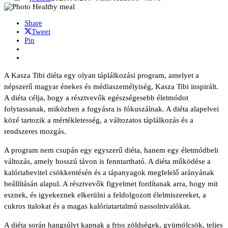
Share
Tweet
Pin
A Kasza Tibi diéta egy olyan táplálkozási program, amelyet a
népszerű magyar énekes és médiaszemélyiség, Kasza Tibi inspirált.
A diéta célja, hogy a résztvevők egészségesebb életmódot
folytassanak, miközben a fogyásra is fókuszálnak. A diéta alapelvei
közé tartozik a mértékletesség, a változatos táplálkozás és a
rendszeres mozgás.
A program nem csupán egy egyszerű diéta, hanem egy életmódbeli
változás, amely hosszú távon is fenntartható. A diéta működése a
kalóriabevitel csökkentésén és a tápanyagok megfelelő arányának
beállításán alapul. A résztvevők figyelmet fordítanak arra, hogy mit
esznek, és igyekeznek elkerülni a feldolgozott élelmiszereket, a
cukros italokat és a magas kalóriatartalmú nassolnivalókat.
A diéta során hangsúlyt kapnak a friss zöldségek, gyümölcsök, teljes