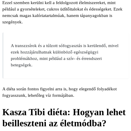
Ezzel szemben kerülni kell a feldolgozott élelmiszereket, mint
például a gyorsételeket, cukros üdítőitalokat és édességeket. Ezek
nemcsak magas kalóriatartalmúak, hanem tápanyagokban is
szegények.
A transzzsírok és a túlzott sófogyasztás is kerülendő, mivel
ezek hozzájárulhatnak különböző egészségügyi
problémákhoz, mint például a szív- és érrendszeri
betegségek.
A diéta során fontos figyelni arra is, hogy elegendő folyadékot
fogyasszunk, lehetőleg víz formájában.
Kasza Tibi diéta: Hogyan lehet
beilleszteni az életmódba?