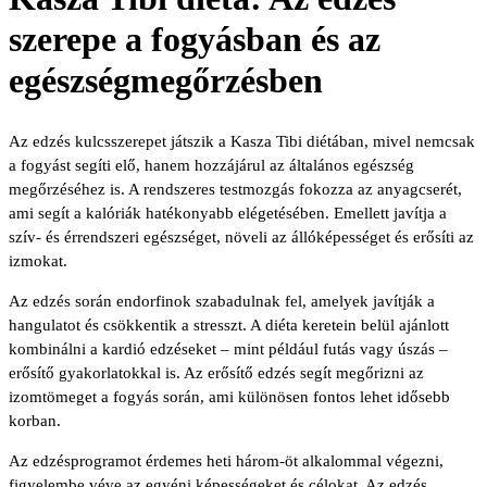
szerepe a fogyásban és az
egészségmegőrzésben
Az edzés kulcsszerepet játszik a Kasza Tibi diétában, mivel nemcsak
a fogyást segíti elő, hanem hozzájárul az általános egészség
megőrzéséhez is. A rendszeres testmozgás fokozza az anyagcserét,
ami segít a kalóriák hatékonyabb elégetésében. Emellett javítja a
szív- és érrendszeri egészséget, növeli az állóképességet és erősíti az
izmokat.
Az edzés során endorfinok szabadulnak fel, amelyek javítják a
hangulatot és csökkentik a stresszt. A diéta keretein belül ajánlott
kombinálni a kardió edzéseket – mint például futás vagy úszás –
erősítő gyakorlatokkal is. Az erősítő edzés segít megőrizni az
izomtömeget a fogyás során, ami különösen fontos lehet idősebb
korban.
Az edzésprogramot érdemes heti három-öt alkalommal végezni,
figyelembe véve az egyéni képességeket és célokat. Az edzés