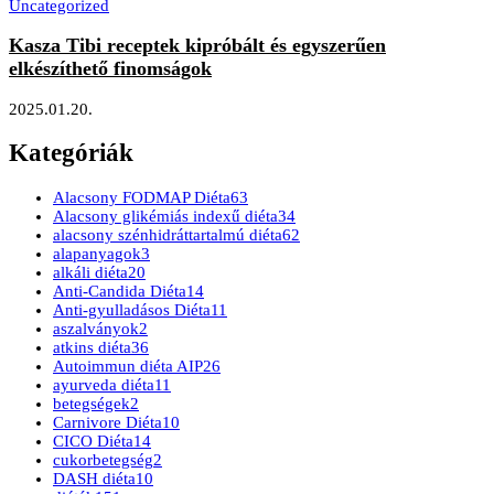
Uncategorized
Kasza Tibi receptek kipróbált és egyszerűen
elkészíthető finomságok
2025.01.20.
Kategóriák
Alacsony FODMAP Diéta
63
Alacsony glikémiás indexű diéta
34
alacsony szénhidráttartalmú diéta
62
alapanyagok
3
alkáli diéta
20
Anti-Candida Diéta
14
Anti-gyulladásos Diéta
11
aszalványok
2
atkins diéta
36
Autoimmun diéta AIP
26
ayurveda diéta
11
betegségek
2
Carnivore Diéta
10
CICO Diéta
14
cukorbetegség
2
DASH diéta
10