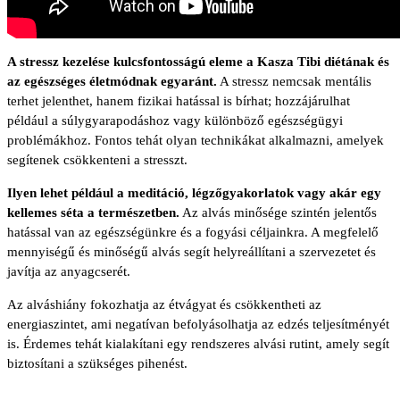
A stressz kezelése kulcsfontosságú eleme a Kasza Tibi diétának és
az egészséges életmódnak egyaránt.
A stressz nemcsak mentális
terhet jelenthet, hanem fizikai hatással is bírhat; hozzájárulhat
például a súlygyarapodáshoz vagy különböző egészségügyi
problémákhoz. Fontos tehát olyan technikákat alkalmazni, amelyek
segítenek csökkenteni a stresszt.
Ilyen lehet például a meditáció, légzőgyakorlatok vagy akár egy
kellemes séta a természetben.
Az alvás minősége szintén jelentős
hatással van az egészségünkre és a fogyási céljainkra. A megfelelő
mennyiségű és minőségű alvás segít helyreállítani a szervezetet és
javítja az anyagcserét.
Az alváshiány fokozhatja az étvágyat és csökkentheti az
energiaszintet, ami negatívan befolyásolhatja az edzés teljesítményét
is. Érdemes tehát kialakítani egy rendszeres alvási rutint, amely segít
biztosítani a szükséges pihenést.