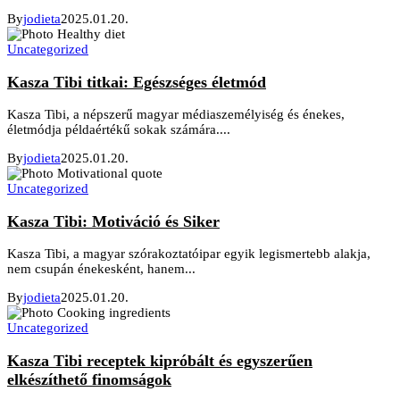
By
jodieta
2025.01.20.
Uncategorized
Kasza Tibi titkai: Egészséges életmód
Kasza Tibi, a népszerű magyar médiaszemélyiség és énekes,
életmódja példaértékű sokak számára....
By
jodieta
2025.01.20.
Uncategorized
Kasza Tibi: Motiváció és Siker
Kasza Tibi, a magyar szórakoztatóipar egyik legismertebb alakja,
nem csupán énekesként, hanem...
By
jodieta
2025.01.20.
Uncategorized
Kasza Tibi receptek kipróbált és egyszerűen
elkészíthető finomságok