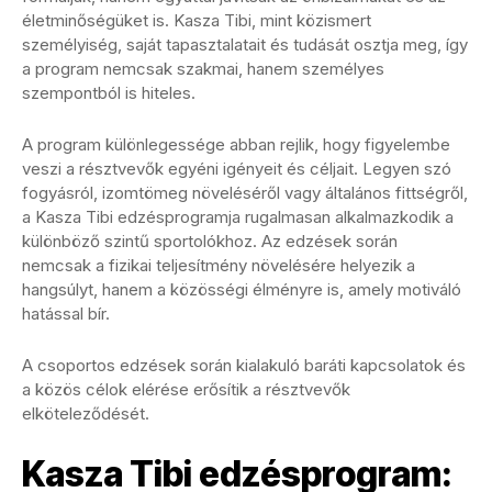
életminőségüket is. Kasza Tibi, mint közismert
személyiség, saját tapasztalatait és tudását osztja meg, így
a program nemcsak szakmai, hanem személyes
szempontból is hiteles.
A program különlegessége abban rejlik, hogy figyelembe
veszi a résztvevők egyéni igényeit és céljait. Legyen szó
fogyásról, izomtömeg növeléséről vagy általános fittségről,
a Kasza Tibi edzésprogramja rugalmasan alkalmazkodik a
különböző szintű sportolókhoz. Az edzések során
nemcsak a fizikai teljesítmény növelésére helyezik a
hangsúlyt, hanem a közösségi élményre is, amely motiváló
hatással bír.
A csoportos edzések során kialakuló baráti kapcsolatok és
a közös célok elérése erősítik a résztvevők
elköteleződését.
Kasza Tibi edzésprogram: