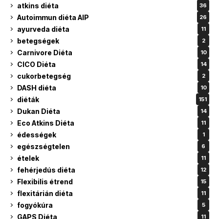
atkins diéta
36
Autoimmun diéta AIP
26
ayurveda diéta
11
betegségek
2
Carnivore Diéta
10
CICO Diéta
14
cukorbetegség
2
DASH diéta
10
diéták
151
Dukan Diéta
14
Eco Atkins Diéta
11
édességek
1
egészségtelen
6
ételek
11
fehérjedús diéta
12
Flexibilis étrend
15
flexitárián diéta
11
fogyókúra
5
GAPS Diéta
11