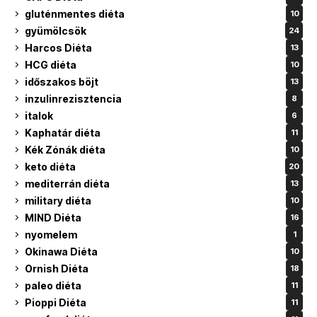
gluténmentes diéta
10
gyümölcsök
24
Harcos Diéta
13
HCG diéta
10
időszakos böjt
13
inzulinrezisztencia
8
italok
6
Kaphatár diéta
11
Kék Zónák diéta
10
keto diéta
20
mediterrán diéta
13
military diéta
10
MIND Diéta
16
nyomelem
1
Okinawa Diéta
10
Ornish Diéta
18
paleo diéta
11
Pioppi Diéta
11