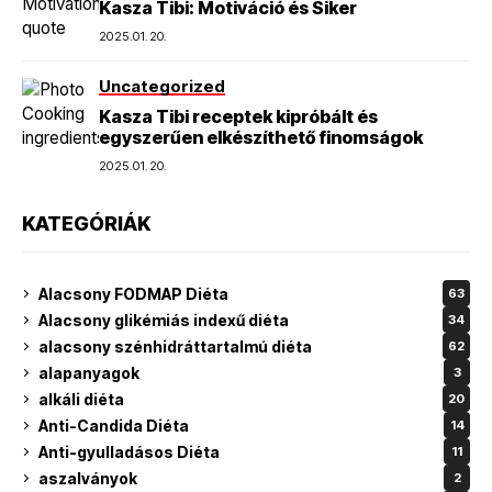
Kasza Tibi: Motiváció és Siker
2025.01.20.
Uncategorized
Kasza Tibi receptek kipróbált és
egyszerűen elkészíthető finomságok
2025.01.20.
KATEGÓRIÁK
Alacsony FODMAP Diéta
63
Alacsony glikémiás indexű diéta
34
alacsony szénhidráttartalmú diéta
62
alapanyagok
3
alkáli diéta
20
Anti-Candida Diéta
14
Anti-gyulladásos Diéta
11
aszalványok
2