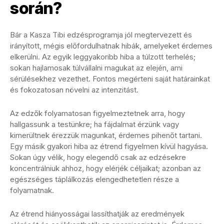
során?
Bár a Kasza Tibi edzésprogramja jól megtervezett és
irányított, mégis előfordulhatnak hibák, amelyeket érdemes
elkerülni. Az egyik leggyakoribb hiba a túlzott terhelés;
sokan hajlamosak túlvállalni magukat az elején, ami
sérülésekhez vezethet. Fontos megérteni saját határainkat
és fokozatosan növelni az intenzitást.
Az edzők folyamatosan figyelmeztetnek arra, hogy
hallgassunk a testünkre; ha fájdalmat érzünk vagy
kimerültnek érezzük magunkat, érdemes pihenőt tartani.
Egy másik gyakori hiba az étrend figyelmen kívül hagyása.
Sokan úgy vélik, hogy elegendő csak az edzésekre
koncentrálniuk ahhoz, hogy elérjék céljaikat; azonban az
egészséges táplálkozás elengedhetetlen része a
folyamatnak.
Az étrend hiányosságai lassíthatják az eredmények