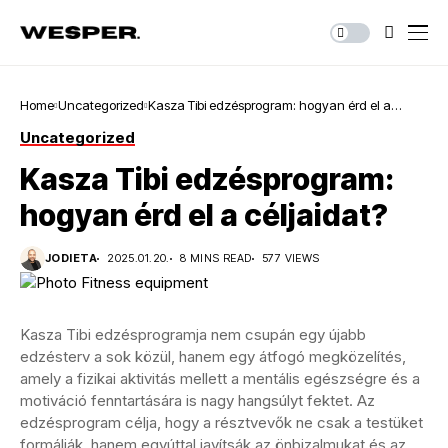
Home
Uncategorized
Kasza Tibi edzésprogram: hogyan érd el a
céljaidat?
Uncategorized
Kasza Tibi edzésprogram:
hogyan érd el a céljaidat?
JODIETA
2025.01.20.
8 MINS READ
577 VIEWS
Kasza Tibi edzésprogramja nem csupán egy újabb
edzésterv a sok közül, hanem egy átfogó megközelítés,
amely a fizikai aktivitás mellett a mentális egészségre és a
motiváció fenntartására is nagy hangsúlyt fektet. Az
edzésprogram célja, hogy a résztvevők ne csak a testüket
formálják, hanem egyúttal javítsák az önbizalmukat és az