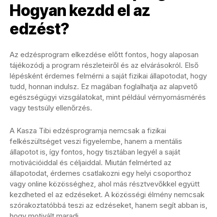
Hogyan kezdd el az
edzést?
Az edzésprogram elkezdése előtt fontos, hogy alaposan
tájékozódj a program részleteiről és az elvárásokról. Első
lépésként érdemes felmérni a saját fizikai állapotodat, hogy
tudd, honnan indulsz. Ez magában foglalhatja az alapvető
egészségügyi vizsgálatokat, mint például vérnyomásmérés
vagy testsúly ellenőrzés.
A Kasza Tibi edzésprogramja nemcsak a fizikai
felkészültséget veszi figyelembe, hanem a mentális
állapotot is, így fontos, hogy tisztában legyél a saját
motivációiddal és céljaiddal. Miután felmérted az
állapotodat, érdemes csatlakozni egy helyi csoporthoz
vagy online közösséghez, ahol más résztvevőkkel együtt
kezdheted el az edzéseket. A közösségi élmény nemcsak
szórakoztatóbbá teszi az edzéseket, hanem segít abban is,
hogy motivált maradj.