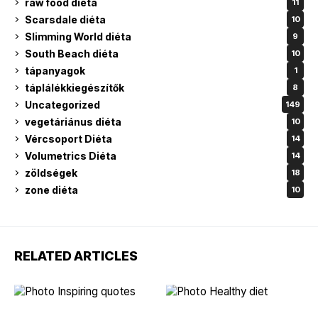
raw food diéta
11
Scarsdale diéta
10
Slimming World diéta
9
South Beach diéta
10
tápanyagok
1
táplálékkiegészítők
8
Uncategorized
149
vegetáriánus diéta
10
Vércsoport Diéta
14
Volumetrics Diéta
14
zöldségek
18
zone diéta
10
RELATED ARTICLES