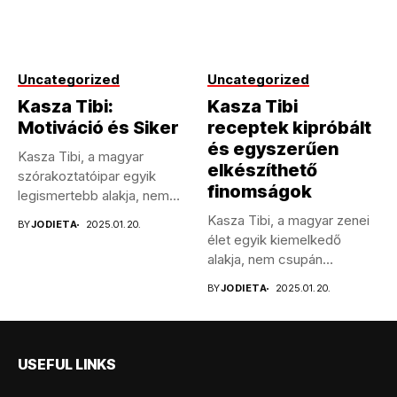
Uncategorized
Uncategorized
Kasza Tibi:
Kasza Tibi
Motiváció és Siker
receptek kipróbált
és egyszerűen
Kasza Tibi, a magyar
elkészíthető
szórakoztatóipar egyik
finomságok
legismertebb alakja, nem
csupán énekesként,
Kasza Tibi, a magyar zenei
BY
JODIETA
2025.01.20.
hanem...
élet egyik kiemelkedő
alakja, nem csupán
tehetséges...
BY
JODIETA
2025.01.20.
USEFUL LINKS