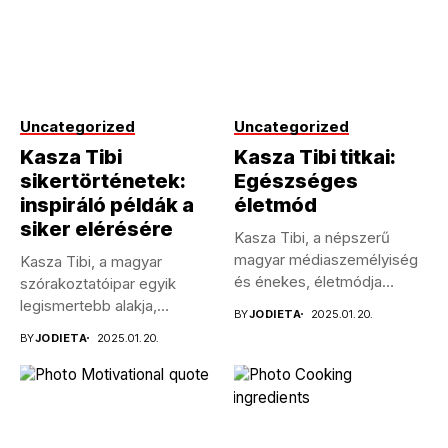
Uncategorized
Uncategorized
Kasza Tibi
Kasza Tibi titkai:
sikertörténetek:
Egészséges
inspiráló példák a
életmód
siker elérésére
Kasza Tibi, a népszerű
magyar médiaszemélyiség
Kasza Tibi, a magyar
és énekes, életmódja
szórakoztatóipar egyik
példaértékű sokak
legismertebb alakja,
BY
JODIETA
2025.01.20.
számára....
pályafutása során számos
BY
JODIETA
2025.01.20.
kihívással...