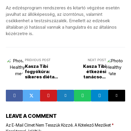
Az edzésprogram rendszeres és kitartó végzése esetén
javulhat az állóképesség, az izomtónus, valamint
csökkenhet a testzsírszázalék. Emellett az edzések
általában jó hatással vannak a hangulatra és az általános
közérzetre is.
PREVIOUS POST
NEXT POST
Kasza Tibi
Kasza Tibi
fogyókúra:
étkezési
sikeres diéta
tanácsok:
titkai
Egészséges
étkezési tippek
LEAVE A COMMENT
Az E-Mail Címet Nem Tesszük Közzé.
A Kötelező Mezőket
*