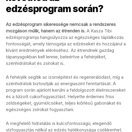
edzésprogram során?
Az edzésprogram sikeressége nemcsak a rendszeres
mozgáson múlik, hanem az étrenden is.
A Kasza Tibi
edzésprogramja hangsúlyozza az egészséges táplálkozás
fontosságát, amely támogatja az edzéseket és hozzájárul a
kívánt eredmények eléréséhez. Az étrendnek gazdag
tápanyagokban kell lennie, beleértve a fehérjéket,
szénhidrátokat és zsírokat is.
A fehérjék segítik az izomépítést és regenerálódást, míg a
szénhidrátok biztosítják az energiaszint fenntartását. A
program során ajánlott kerülni a feldolgozott élelmiszereket
és a túlzott cukorfogyasztást. Helyette érdemes friss
zöldségeket, gyümölcsöket, teljes kiőrlésű gabonákat és
egészséges zsírokat fogyasztani.
A megfelelő hidratálás is kulcsfontosságú; elegendő
vízfogyasztás nélkül az edzés hatékonysága csökkenhet.