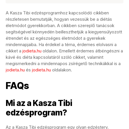
A Kasza Tibi edzésprogramhoz kapcsolódó cikkben
részletesen bemutatják, hogyan vezessük be a diétás
életmódot gyerekkorban. A cikkben szereplő tanácsok
segítségével könnyedén beilleszthetjük a kiegyensúlyozott
étrendet és az egészséges életmódot a gyerekek
mindennapjaiba. Ha érdekel a téma, érdemes elolvasni a
cikket a
jodieta.hu
oldalon. Emellett érdemes átböngészni a
kávé és diéta kapcsolatáról szóló cikket, valamint
megismerkedni a mindennapos zsírégető technikákkal is a
jodieta.hu
és
jodieta.hu
oldalakon.
FAQs
Mi az a Kasza Tibi
edzésprogram?
Az a Kasza Tibi edzésprogram egy olyan edzésterv,