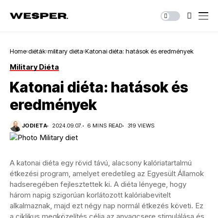
Home
diéták
military diéta
Katonai diéta: hatások és eredmények
Military Diéta
Katonai diéta: hatások és
eredmények
JODIETA
2024.09.07.
6 MINS READ
319 VIEWS
A katonai diéta egy rövid távú, alacsony kalóriatartalmú
étkezési program, amelyet eredetileg az Egyesült Államok
hadseregében fejlesztettek ki. A diéta lényege, hogy
három napig szigorúan korlátozott kalóriabevitelt
alkalmaznak, majd ezt négy nap normál étkezés követi. Ez
a ciklikus megközelítés célja az anyagcsere stimulálása és