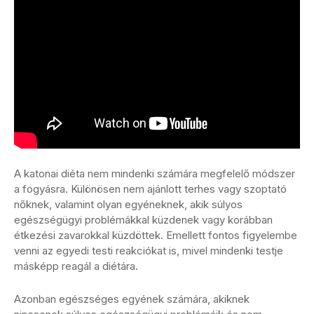
A katonai diéta nem mindenki számára megfelelő módszer
a fogyásra. Különösen nem ajánlott terhes vagy szoptató
nőknek, valamint olyan egyéneknek, akik súlyos
egészségügyi problémákkal küzdenek vagy korábban
étkezési zavarokkal küzdöttek. Emellett fontos figyelembe
venni az egyedi testi reakciókat is, mivel mindenki testje
másképp reagál a diétára.
Azonban egészséges egyének számára, akiknek