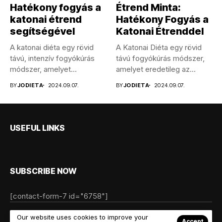
Hatékony fogyás a
Étrend Minta:
katonai étrend
Hatékony Fogyás a
segítségével
Katonai Étrenddel
A katonai diéta egy rövid
A Katonai Diéta egy rövid
távú, intenzív fogyókúrás
távú fogyókúrás módszer,
módszer, amelyet
amelyet eredetileg az
eredetileg az...
Egyesült...
BY
JODIETA
2024.09.07.
BY
JODIETA
2024.09.07.
USEFUL LINKS
SUBSCRIBE NOW
[contact-form-7 id="6758"]
© Copyright 2022 Jellywp. All rights reserved powered by
Our website uses cookies to improve your
Accept