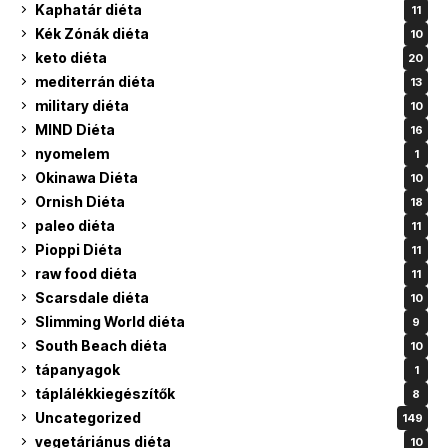
Kaphatár diéta
11
Kék Zónák diéta
10
keto diéta
20
mediterrán diéta
13
military diéta
10
MIND Diéta
16
nyomelem
1
Okinawa Diéta
10
Ornish Diéta
18
paleo diéta
11
Pioppi Diéta
11
raw food diéta
11
Scarsdale diéta
10
Slimming World diéta
9
South Beach diéta
10
tápanyagok
1
táplálékkiegészítők
8
Uncategorized
149
vegetáriánus diéta
10