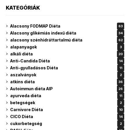
KATEGÓRIÁK
Alacsony FODMAP Diéta
63
Alacsony glikémiás indexű diéta
34
alacsony szénhidráttartalmú diéta
62
alapanyagok
3
alkáli diéta
20
Anti-Candida Diéta
14
Anti-gyulladásos Diéta
11
aszalványok
2
atkins diéta
36
Autoimmun diéta AIP
26
ayurveda diéta
11
betegségek
2
Carnivore Diéta
10
CICO Diéta
14
cukorbetegség
2