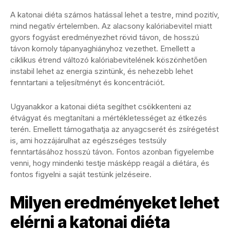
A katonai diéta számos hatással lehet a testre, mind pozitív,
mind negatív értelemben. Az alacsony kalóriabevitel miatt
gyors fogyást eredményezhet rövid távon, de hosszú
távon komoly tápanyaghiányhoz vezethet. Emellett a
ciklikus étrend változó kalóriabevitelének köszönhetően
instabil lehet az energia szintünk, és nehezebb lehet
fenntartani a teljesítményt és koncentrációt.
Ugyanakkor a katonai diéta segíthet csökkenteni az
étvágyat és megtanítani a mértékletességet az étkezés
terén. Emellett támogathatja az anyagcserét és zsírégetést
is, ami hozzájárulhat az egészséges testsúly
fenntartásához hosszú távon. Fontos azonban figyelembe
venni, hogy mindenki testje másképp reagál a diétára, és
fontos figyelni a saját testünk jelzéseire.
Milyen eredményeket lehet
elérni a katonai diéta