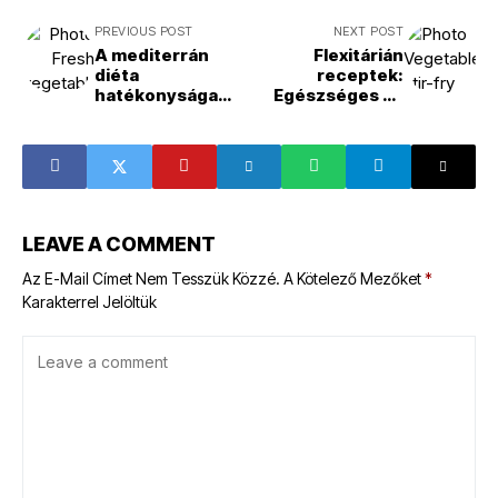
PREVIOUS POST
NEXT POST
A mediterrán
Flexitárián
diéta
receptek:
hatékonysága
Egészséges és
fogyás
változatos ételek
szempontjából
LEAVE A COMMENT
Az E-Mail Címet Nem Tesszük Közzé.
A Kötelező Mezőket
*
Karakterrel Jelöltük