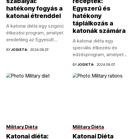
szabályai:
receptek:
hatékony fogyás a
Egyszerű és
katonai étrenddel
hatékony
táplálkozás a
A katonai diéta egy szigorú
katonák számára
étkezési program, amelyet
eredetileg az Egyesült
A katonai diéta egy
Államok...
speciális étkezési és
BY
JODIETA
2024.09.07.
edzésprogram, amelyet
eredetileg az Egyesült...
BY
JODIETA
2024.09.07.
Military Diéta
Military Diéta
Katonai diéta:
Katonai Diéta