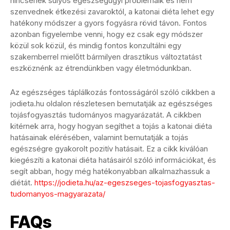
nincsenek súlyos egészségügyi problémáik és nem
szenvednek étkezési zavaroktól, a katonai diéta lehet egy
hatékony módszer a gyors fogyásra rövid távon. Fontos
azonban figyelembe venni, hogy ez csak egy módszer
közül sok közül, és mindig fontos konzultálni egy
szakemberrel mielőtt bármilyen drasztikus változtatást
eszköznénk az étrendünkben vagy életmódunkban.
Az egészséges táplálkozás fontosságáról szóló cikkben a
jodieta.hu oldalon részletesen bemutatják az egészséges
tojásfogyasztás tudományos magyarázatát. A cikkben
kitérnek arra, hogy hogyan segíthet a tojás a katonai diéta
hatásainak elérésében, valamint bemutatják a tojás
egészségre gyakorolt pozitív hatásait. Ez a cikk kiválóan
kiegészíti a katonai diéta hatásairól szóló információkat, és
segít abban, hogy még hatékonyabban alkalmazhassuk a
diétát.
https://jodieta.hu/az-egeszseges-tojasfogyasztas-
tudomanyos-magyarazata/
FAQs