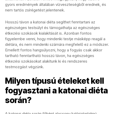
gyors eredmények általában vízveszteségből erednek, és
nem tartós zsírégetést jelentenek.
Hosszú távon a katonai diéta segíthet fenntartani az
egészséges testsúlyt és támogathatja az egészséges
étkezési szokások kialakítását is. Azonban fontos
figyelembe venni, hogy mindenki testje másképp reagál a
diétára, és nem mindenki számára megfelelő ez a módszer.
Emellett fontos hangsúlyozni, hogy a fogyás csak akkor
tartható fenntartható hosszú távon, ha egészséges
étkezési szokásokat alakítunk ki és rendszeres
testmozgást végzünk.
Milyen típusú ételeket kell
fogyasztani a katonai diéta
során?
A katonai diéta során főként alacsony kalóriatartalmú