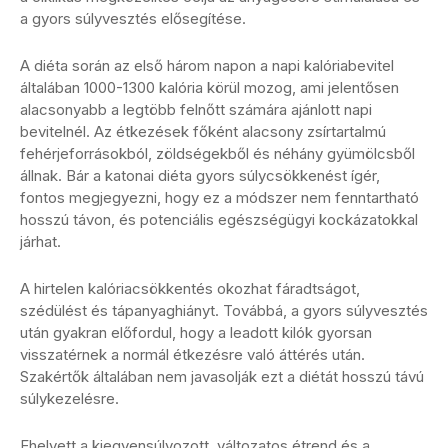
a gyors súlyvesztés elősegítése.
A diéta során az első három napon a napi kalóriabevitel
általában 1000-1300 kalória körül mozog, ami jelentősen
alacsonyabb a legtöbb felnőtt számára ajánlott napi
bevitelnél. Az étkezések főként alacsony zsírtartalmú
fehérjeforrásokból, zöldségekből és néhány gyümölcsből
állnak. Bár a katonai diéta gyors súlycsökkenést ígér,
fontos megjegyezni, hogy ez a módszer nem fenntartható
hosszú távon, és potenciális egészségügyi kockázatokkal
járhat.
A hirtelen kalóriacsökkentés okozhat fáradtságot,
szédülést és tápanyaghiányt. Továbbá, a gyors súlyvesztés
után gyakran előfordul, hogy a leadott kilók gyorsan
visszatérnek a normál étkezésre való áttérés után.
Szakértők általában nem javasolják ezt a diétát hosszú távú
súlykezelésre.
Ehelyett a kiegyensúlyozott, változatos étrend és a