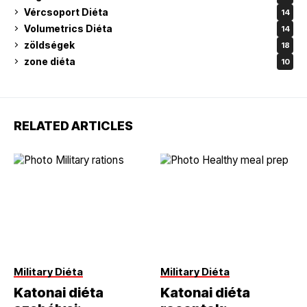
Vércsoport Diéta
14
Volumetrics Diéta
14
zöldségek
18
zone diéta
10
RELATED ARTICLES
Military Diéta
Military Diéta
Katonai diéta
Katonai diéta