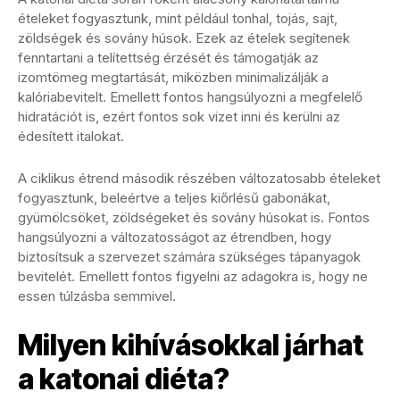
ételeket fogyasztunk, mint például tonhal, tojás, sajt,
zöldségek és sovány húsok. Ezek az ételek segítenek
fenntartani a telítettség érzését és támogatják az
izomtömeg megtartását, miközben minimalizálják a
kalóriabevitelt. Emellett fontos hangsúlyozni a megfelelő
hidratációt is, ezért fontos sok vizet inni és kerülni az
édesített italokat.
A ciklikus étrend második részében változatosabb ételeket
fogyasztunk, beleértve a teljes kiőrlésű gabonákat,
gyümölcsöket, zöldségeket és sovány húsokat is. Fontos
hangsúlyozni a változatosságot az étrendben, hogy
biztosítsuk a szervezet számára szükséges tápanyagok
bevitelét. Emellett fontos figyelni az adagokra is, hogy ne
essen túlzásba semmivel.
Milyen kihívásokkal járhat
a katonai diéta?