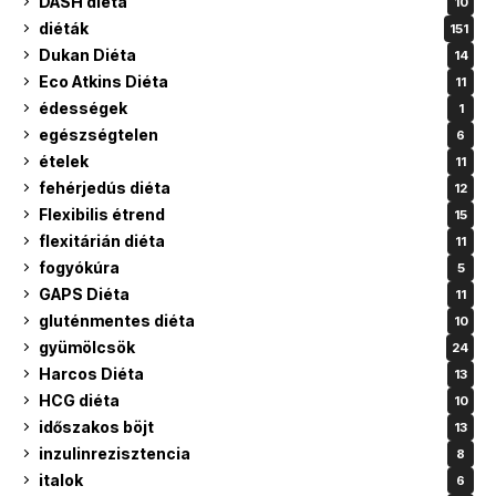
DASH diéta
10
diéták
151
Dukan Diéta
14
Eco Atkins Diéta
11
édességek
1
egészségtelen
6
ételek
11
fehérjedús diéta
12
Flexibilis étrend
15
flexitárián diéta
11
fogyókúra
5
GAPS Diéta
11
gluténmentes diéta
10
gyümölcsök
24
Harcos Diéta
13
HCG diéta
10
időszakos böjt
13
inzulinrezisztencia
8
italok
6