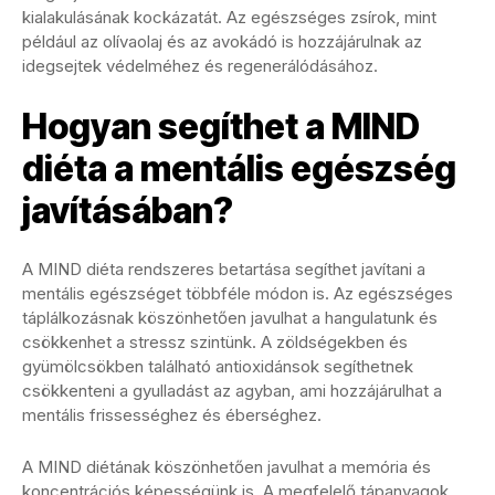
kialakulásának kockázatát. Az egészséges zsírok, mint
például az olívaolaj és az avokádó is hozzájárulnak az
idegsejtek védelméhez és regenerálódásához.
Hogyan segíthet a MIND
diéta a mentális egészség
javításában?
A MIND diéta rendszeres betartása segíthet javítani a
mentális egészséget többféle módon is. Az egészséges
táplálkozásnak köszönhetően javulhat a hangulatunk és
csökkenhet a stressz szintünk. A zöldségekben és
gyümölcsökben található antioxidánsok segíthetnek
csökkenteni a gyulladást az agyban, ami hozzájárulhat a
mentális frissességhez és éberséghez.
A MIND diétának köszönhetően javulhat a memória és
koncentrációs képességünk is. A megfelelő tápanyagok