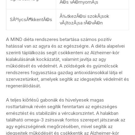
Ã©s vÃ©rnyomÃ¡s
Ã‰tkezÃ©si szokÃ¡sok
SÃºlycsÃ¶kkentÃ©s
vÃ¡ltozÃ¡sa rÃ©vÃ©n
A MIND diéta rendszeres betartása számos pozitív
hatással van az agyra és az egészségre. A diéta alapelvei
szerinti táplálkozás segít csökkenteni az Alzheimer-kór
kialakulásának kockázatát, valamint javítja az agy
működését és védelmét. A zöldségek és gyümölcsök
rendszeres fogyasztása gazdag antioxidánsokkal látja el
szervezetünket, amelyek segítik az idegsejtek védelmét és
regenerálódását.
A teljes kiőrlésű gabonák és hüvelyesek magas
rosttartalmuk révén segítik fenntartani az egészséges
emésztést és stabilizálni a vércukorszintet. A halakban
található omega-3 zsírsavak fontos szerepet játszanak az
agy egészségének megőrzésében, mivel segítik az
idegsejtek működését és csökkentik az Alzheimer-kór