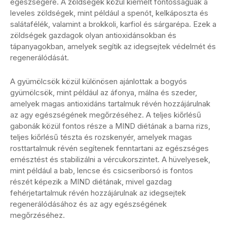
egészségére. A zöldségek közül kiemelt fontosságúak a
leveles zöldségek, mint például a spenót, kelkáposzta és
salátafélék, valamint a brokkoli, karfiol és sárgarépa. Ezek a
zöldségek gazdagok olyan antioxidánsokban és
tápanyagokban, amelyek segítik az idegsejtek védelmét és
regenerálódását.
A gyümölcsök közül különösen ajánlottak a bogyós
gyümölcsök, mint például az áfonya, málna és szeder,
amelyek magas antioxidáns tartalmuk révén hozzájárulnak
az agy egészségének megőrzéséhez. A teljes kiőrlésű
gabonák közül fontos része a MIND diétának a barna rizs,
teljes kiőrlésű tészta és rozskenyér, amelyek magas
rosttartalmuk révén segítenek fenntartani az egészséges
emésztést és stabilizálni a vércukorszintet. A hüvelyesek,
mint például a bab, lencse és csicseriborsó is fontos
részét képezik a MIND diétának, mivel gazdag
fehérjetartalmuk révén hozzájárulnak az idegsejtek
regenerálódásához és az agy egészségének
megőrzéséhez.