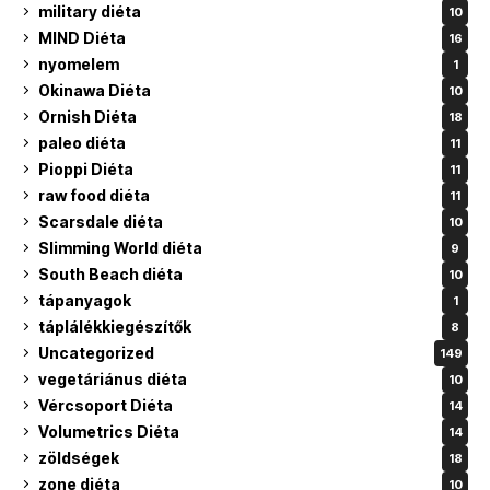
military diéta
10
MIND Diéta
16
nyomelem
1
Okinawa Diéta
10
Ornish Diéta
18
paleo diéta
11
Pioppi Diéta
11
raw food diéta
11
Scarsdale diéta
10
Slimming World diéta
9
South Beach diéta
10
tápanyagok
1
táplálékkiegészítők
8
Uncategorized
149
vegetáriánus diéta
10
Vércsoport Diéta
14
Volumetrics Diéta
14
zöldségek
18
zone diéta
10