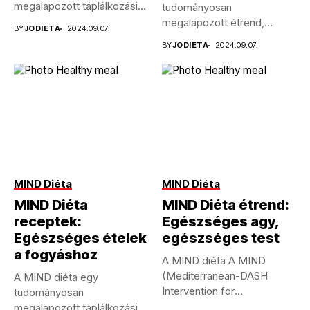
megalapozott táplálkozási
tudományosan
program, amelyet az agy
megalapozott étrend,
BY
JODIETA
2024.09.07.
egészségének...
amelyet kifejezetten az
BY
JODIETA
2024.09.07.
Alzheimer-kór
kockázatának...
MIND Diéta
MIND Diéta
MIND Diéta
MIND Diéta étrend:
receptek:
Egészséges agy,
Egészséges ételek
egészséges test
a fogyáshoz
A MIND diéta A MIND
(Mediterranean-DASH
A MIND diéta egy
Intervention for
tudományosan
Neurodegenerative Delay)
megalapozott táplálkozási