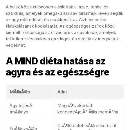
A halak közül különösen ajánlottak a lazac, tonhal és
szardínia, amelyek omega-3 zsírsav tartalmuk révén segítik
az agy működését és csökkentik az Alzheimer-kór
kialakulásának kockázatát. Az egészséges zsírok közül
kiemelt fontosságú az olívaolaj és az avokádó, amelyek
telítetlen zsírsavakban gazdagok és segítik az idegsejtek
védelmét.
A MIND diéta hatása az
agyra és az egészségre
MÃ©rÃ©s
Adat
Agy teljesÃ­
MegnÃ¶vekedett
tmÃ©nye
koncentrÃ¡ciÃ³ Ã©s memÃ³ria
CsÃ¶kkentett vÃ©rcukorszint
EgÃ©szsÃ©g