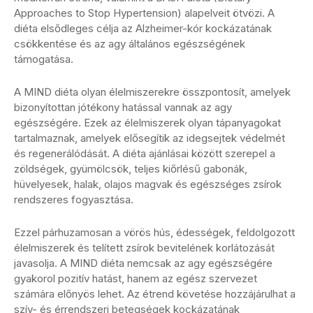
Approaches to Stop Hypertension) alapelveit ötvözi. A
diéta elsődleges célja az Alzheimer-kór kockázatának
csökkentése és az agy általános egészségének
támogatása.
A MIND diéta olyan élelmiszerekre összpontosít, amelyek
bizonyítottan jótékony hatással vannak az agy
egészségére. Ezek az élelmiszerek olyan tápanyagokat
tartalmaznak, amelyek elősegítik az idegsejtek védelmét
és regenerálódását. A diéta ajánlásai között szerepel a
zöldségek, gyümölcsök, teljes kiőrlésű gabonák,
hüvelyesek, halak, olajos magvak és egészséges zsírok
rendszeres fogyasztása.
Ezzel párhuzamosan a vörös hús, édességek, feldolgozott
élelmiszerek és telített zsírok bevitelének korlátozását
javasolja. A MIND diéta nemcsak az agy egészségére
gyakorol pozitív hatást, hanem az egész szervezet
számára előnyös lehet. Az étrend követése hozzájárulhat a
szív- és érrendszeri betegségek kockázatának