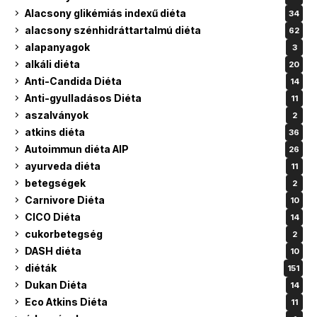
Alacsony glikémiás indexű diéta
34
alacsony szénhidráttartalmú diéta
62
alapanyagok
3
alkáli diéta
20
Anti-Candida Diéta
14
Anti-gyulladásos Diéta
11
aszalványok
2
atkins diéta
36
Autoimmun diéta AIP
26
ayurveda diéta
11
betegségek
2
Carnivore Diéta
10
CICO Diéta
14
cukorbetegség
2
DASH diéta
10
diéták
151
Dukan Diéta
14
Eco Atkins Diéta
11