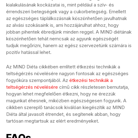
kialakulásának kockázatai is, mint például a szív- és
érrendszeri betegségek vagy a cukorbetegség. Emellett
az egészséges táplálkozásnak köszönhetően javulhatnak
az alvási szokásaink is, ami hozzájárulhat ahhoz, hogy
jobban pihentek ébredjünk minden reggel. A MIND diétának
köszönhetően tehát nemcsak az agyunk egészségét
tudjuk megőrizni, hanem az egész szervezetünk számára is
pozitív hatással lehet.
Az MIND Diéta cikkében említett étkezési technikák a
teltségérzés növelésére nagyon fontosak az egészséges
fogyókúra szempontjából. Az
étkezési technikák a
teltségérzés növelésére
című cikk részletesen bemutatja,
hogyan lehet megfelelően étkezni, hogy ne érezzük
magunkat éhesnek, miközben egészségesen fogyunk. A
cikkben szereplő tanácsok kiválóan kiegészítik az MIND
Diéta által javasolt étrendet, és segítenek abban, hogy
tartósan megtartsuk az elért eredményeket.
FAQs