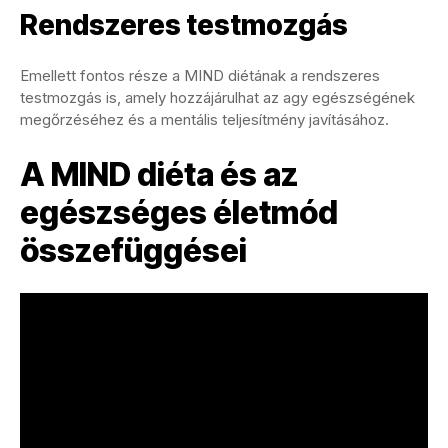
Rendszeres testmozgás
Emellett fontos része a MIND diétának a rendszeres
testmozgás is, amely hozzájárulhat az agy egészségének
megőrzéséhez és a mentális teljesítmény javításához.
A MIND diéta és az
egészséges életmód
összefüggései