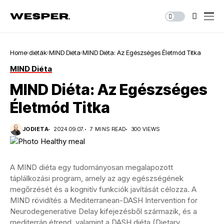
Home
diéták
MIND Diéta
MIND Diéta: Az Egészséges Életmód Titka
MIND Diéta
MIND Diéta: Az Egészséges
Életmód Titka
JODIETA
2024.09.07.
7 MINS READ
300 VIEWS
A MIND diéta egy tudományosan megalapozott
táplálkozási program, amely az agy egészségének
megőrzését és a kognitív funkciók javítását célozza. A
MIND rövidítés a Mediterranean-DASH Intervention for
Neurodegenerative Delay kifejezésből származik, és a
mediterrán étrend, valamint a DASH diéta (Dietary