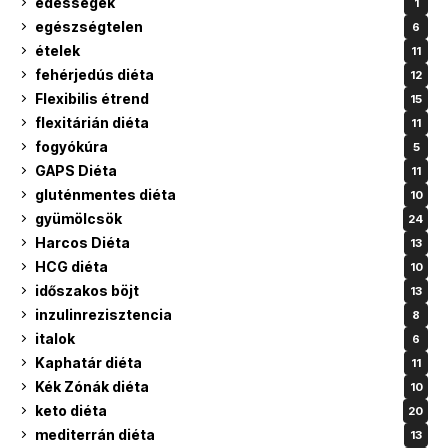
édességek
1
egészségtelen
6
ételek
11
fehérjedús diéta
12
Flexibilis étrend
15
flexitárián diéta
11
fogyókúra
5
GAPS Diéta
11
gluténmentes diéta
10
gyümölcsök
24
Harcos Diéta
13
HCG diéta
10
időszakos böjt
13
inzulinrezisztencia
8
italok
6
Kaphatár diéta
11
Kék Zónák diéta
10
keto diéta
20
mediterrán diéta
13