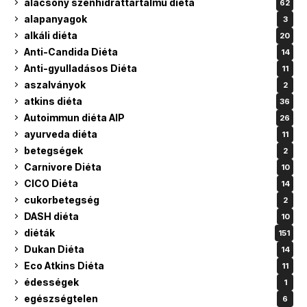
alacsony szénhidráttartalmú diéta
62
alapanyagok
3
alkáli diéta
20
Anti-Candida Diéta
14
Anti-gyulladásos Diéta
11
aszalványok
2
atkins diéta
36
Autoimmun diéta AIP
26
ayurveda diéta
11
betegségek
2
Carnivore Diéta
10
CICO Diéta
14
cukorbetegség
2
DASH diéta
10
diéták
151
Dukan Diéta
14
Eco Atkins Diéta
11
édességek
1
egészségtelen
6