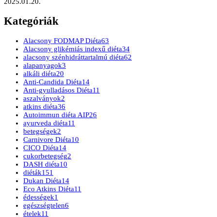
2025.01.20.
Kategóriák
Alacsony FODMAP Diéta
63
Alacsony glikémiás indexű diéta
34
alacsony szénhidráttartalmú diéta
62
alapanyagok
3
alkáli diéta
20
Anti-Candida Diéta
14
Anti-gyulladásos Diéta
11
aszalványok
2
atkins diéta
36
Autoimmun diéta AIP
26
ayurveda diéta
11
betegségek
2
Carnivore Diéta
10
CICO Diéta
14
cukorbetegség
2
DASH diéta
10
diéták
151
Dukan Diéta
14
Eco Atkins Diéta
11
édességek
1
egészségtelen
6
ételek
11