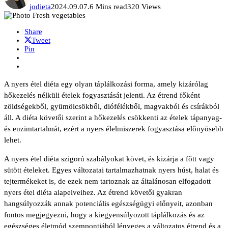
jodieta
2024.09.07.
6 Mins read
320 Views
Share
Tweet
Pin
A nyers étel diéta egy olyan táplálkozási forma, amely kizárólag
hőkezelés nélküli ételek fogyasztását jelenti. Az étrend főként
zöldségekből, gyümölcsökből, diófélékből, magvakból és csírákból
áll. A diéta követői szerint a hőkezelés csökkenti az ételek tápanyag-
és enzimtartalmát, ezért a nyers élelmiszerek fogyasztása előnyösebb
lehet.
A nyers étel diéta szigorú szabályokat követ, és kizárja a főtt vagy
sütött ételeket. Egyes változatai tartalmazhatnak nyers húst, halat és
tejtermékeket is, de ezek nem tartoznak az általánosan elfogadott
nyers étel diéta alapelveihez. Az étrend követői gyakran
hangsúlyozzák annak potenciális egészségügyi előnyeit, azonban
fontos megjegyezni, hogy a kiegyensúlyozott táplálkozás és az
egészséges életmód szempontjából lényeges a változatos étrend és a