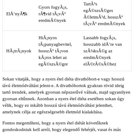
TartÃ³s
Gyors fogyÃ¡s,
egÃ©szsÃ©ges
ElÅ‘nyÃ¶k
rÃ¶vid tÃ¡vÃº
Ã©letmÃ³d, hosszÃº
eredmÃ©nyek
tÃ¡vÃº eredmÃ©nyek
HiÃ¡nyos
Lassabb fogyÃ¡s,
tÃ¡panyagbevitel,
hosszabb idÅ‘re van
HÃ¡trÃ¡nyok
hosszÃº tÃ¡von
szÃ¼ksÃ©g az
kÃ¡ros lehet az
eredmÃ©nyek
egÃ©szsÃ©gre
elÃ©rÃ©sÃ©hez
Sokan vitatják, hogy a nyers étel diéta divathóbort-e vagy hosszú
távú életmódváltást jelent-e. A divathóbortok gyakran rövid ideig
tartó trendek, amelyek gyorsan népszerűvé válnak, majd ugyanilyen
gyorsan eltűnnek. Azonban a nyers étel diéta esetében sokan úgy
vélik, hogy ez inkább hosszú távú életmódváltást jelenthet,
amelynek célja az egészségesebb életmód kialakítása.
Fontos megemlíteni, hogy a nyers étel diétát követőknek
gondoskodniuk kell arról, hogy elegendő fehérjét, vasat és más