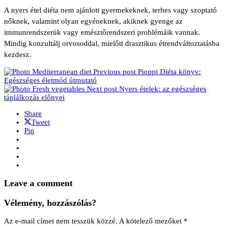
A nyers étel diéta nem ajánlott gyermekeknek, terhes vagy szoptató
nőknek, valamint olyan egyéneknek, akiknek gyenge az
immunrendszerük vagy emésztőrendszeri problémáik vannak.
Mindig konzultálj orvosoddal, mielőtt drasztikus étrendváltoztatásba
kezdesz.
Previous post
Pioppi Diéta könyv:
Egészséges életmód útmutató
Next post
Nyers ételek: az egészséges
táplálkozás előnyei
Share
Tweet
Pin
Leave a comment
Vélemény, hozzászólás?
Az e-mail címet nem tesszük közzé.
A kötelező mezőket
*