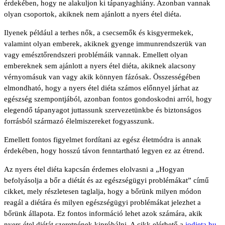
érdekében, hogy ne alakuljon ki tápanyaghiány. Azonban vannak
olyan csoportok, akiknek nem ajánlott a nyers étel diéta.
Ilyenek például a terhes nők, a csecsemők és kisgyermekek,
valamint olyan emberek, akiknek gyenge immunrendszerük van
vagy emésztőrendszeri problémáik vannak. Emellett olyan
embereknek sem ajánlott a nyers étel diéta, akiknek alacsony
vérnyomásuk van vagy akik könnyen fázósak. Összességében
elmondható, hogy a nyers étel diéta számos előnnyel járhat az
egészség szempontjából, azonban fontos gondoskodni arról, hogy
elegendő tápanyagot juttassunk szervezetünkbe és biztonságos
forrásból származó élelmiszereket fogyasszunk.
Emellett fontos figyelmet fordítani az egész életmódra is annak
érdekében, hogy hosszú távon fenntartható legyen ez az étrend.
Az nyers étel diéta kapcsán érdemes elolvasni a „Hogyan
befolyásolja a bőr a diétát és az egészségügyi problémákat” című
cikket, mely részletesen taglalja, hogy a bőrünk milyen módon
reagál a diétára és milyen egészségügyi problémákat jelezhet a
bőrünk állapota. Ez fontos információ lehet azok számára, akik
nyers étel diétát szeretnének kipróbálni. A cikk elérhető a
jodieta.hu