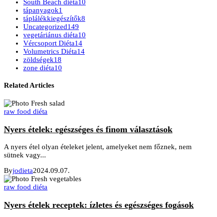
South Beach diéta
10
tápanyagok
1
táplálékkiegészítők
8
Uncategorized
149
vegetáriánus diéta
10
Vércsoport Diéta
14
Volumetrics Diéta
14
zöldségek
18
zone diéta
10
Related Articles
raw food diéta
Nyers ételek: egészséges és finom választások
A nyers étel olyan ételeket jelent, amelyeket nem főznek, nem
sütnek vagy...
By
jodieta
2024.09.07.
raw food diéta
Nyers ételek receptek: ízletes és egészséges fogások