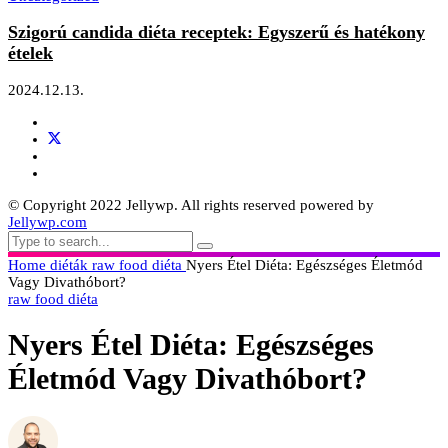
Szigorú candida diéta receptek: Egyszerű és hatékony
ételek
2024.12.13.
© Copyright 2022 Jellywp. All rights reserved powered by
Jellywp.com
Home
diéták
raw food diéta
Nyers Étel Diéta: Egészséges Életmód
Vagy Divathóbort?
raw food diéta
Nyers Étel Diéta: Egészséges
Életmód Vagy Divathóbort?