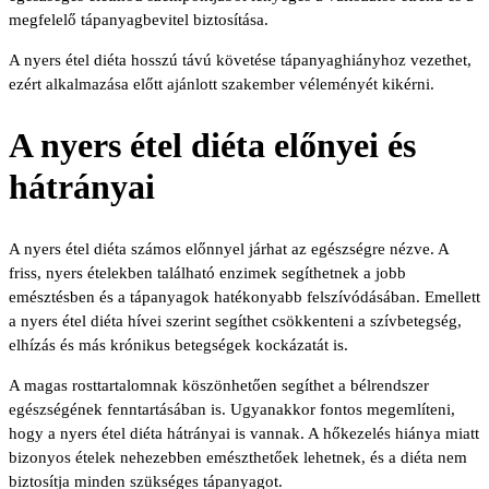
megfelelő tápanyagbevitel biztosítása.
A nyers étel diéta hosszú távú követése tápanyaghiányhoz vezethet,
ezért alkalmazása előtt ajánlott szakember véleményét kikérni.
A nyers étel diéta előnyei és
hátrányai
A nyers étel diéta számos előnnyel járhat az egészségre nézve. A
friss, nyers ételekben található enzimek segíthetnek a jobb
emésztésben és a tápanyagok hatékonyabb felszívódásában. Emellett
a nyers étel diéta hívei szerint segíthet csökkenteni a szívbetegség,
elhízás és más krónikus betegségek kockázatát is.
A magas rosttartalomnak köszönhetően segíthet a bélrendszer
egészségének fenntartásában is. Ugyanakkor fontos megemlíteni,
hogy a nyers étel diéta hátrányai is vannak. A hőkezelés hiánya miatt
bizonyos ételek nehezebben emészthetőek lehetnek, és a diéta nem
biztosítja minden szükséges tápanyagot.