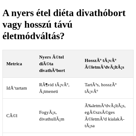
A nyers étel diéta divathóbort
vagy hosszú távú
életmódváltás?
Nyers Ã©tel
HosszÃº tÃ¡vÃº
Metrica
diÃ©ta
Ã©letmÃ³dvÃ¡ltÃ¡s
divathÃ³bort
RÃ¶vid tÃ¡vÃº,
TartÃ³s, hosszÃº
IdÅ‘tartam
Ã¡tmeneti
tÃ¡vÃº
Ã‰letmÃ³dvÃ¡ltÃ¡s,
FogyÃ¡s,
egÃ©szsÃ©ges
CÃ©l
divathullÃ¡m
Ã©letmÃ³d kialakÃ­
tÃ¡sa