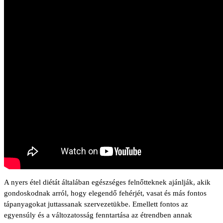
A nyers étel diétát általában egészséges felnőtteknek ajánlják, akik
gondoskodnak arról, hogy elegendő fehérjét, vasat és más fontos
tápanyagokat juttassanak szervezetükbe. Emellett fontos az
egyensúly és a változatosság fenntartása az étrendben annak