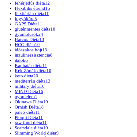
fehérjedús diéta
12
Flexibilis étrend
15
flexitárián diéta
11
fogyókúra
5
GAPS Diéta
11
gluténmentes diéta
10
gyümölcsök
24
Harcos Diéta
13
HCG diéta
10
időszakos böjt
13
inzulinrezisztencia
8
italok
6
Kaphatár diéta
11
Kék Zónák diéta
10
keto diéta
20
mediterrán diéta
13
military diéta
10
MIND Diéta
16
nyomelem
1
Okinawa Diéta
10
Ornish Diéta
18
paleo diéta
11
Pioppi Diéta
11
raw food diéta
11
Scarsdale diéta
10
Slimming World diéta
9