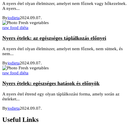
A nyers étel olyan élelmiszer, amelyet nem főznek vagy hőkezelnek.
A nyers...
By
jodieta
2024.09.07.
raw food diéta
Nyers ételek: az egészséges táplálkozás előnyei
A nyers étel olyan élelmiszer, amelyet nem főznek, nem sütnek, és
nem...
By
jodieta
2024.09.07.
raw food diéta
Nyers ételek: egészséges hatások és előnyök
A nyers étel étrend egy olyan táplálkozási forma, amely során az
ételeket...
By
jodieta
2024.09.07.
Useful Links