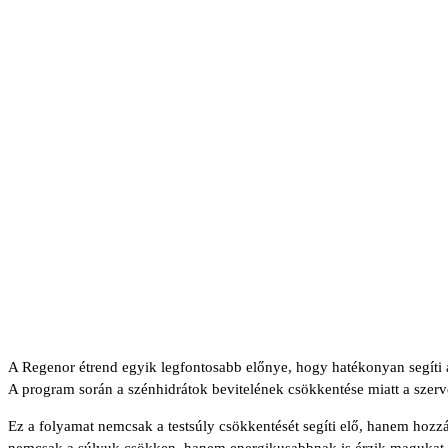
A Regenor étrend egyik legfontosabb előnye, hogy hatékonyan segíti
A program során a szénhidrátok bevitelének csökkentése miatt a szerve
Ez a folyamat nemcsak a testsúly csökkentését segíti elő, hanem hozzá
nemcsak a súlyuk csökken, hanem energikusabbnak is érzik magukat. 