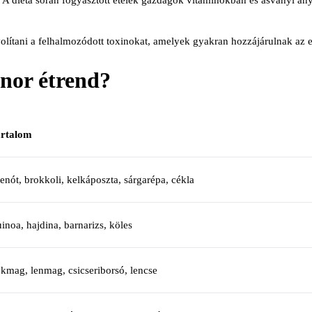
ávolítani a felhalmozódott toxinokat, amelyek gyakran hozzájárulnak az
enor étrend?
rtalom
enót, brokkoli, kelkáposzta, sárgarépa, cékla
inoa, hajdina, barnarizs, köles
kmag, lenmag, csicseriborsó, lencse