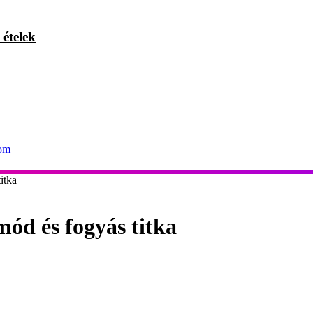
 ételek
com
itka
mód és fogyás titka