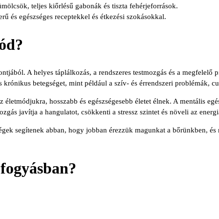
mölcsök, teljes kiőrlésű gabonák és tiszta fehérjeforrások.
zerű és egészséges receptekkel és étkezési szokásokkal.
mód?
pontjából. A helyes táplálkozás, a rendszeres testmozgás és a megfelelő
krónikus betegséget, mint például a szív- és érrendszeri problémák, cu
z életmódjukra, hosszabb és egészségesebb életet élnek. A mentális egé
ás javítja a hangulatot, csökkenti a stressz szintet és növeli az energi
ségek segítenek abban, hogy jobban érezzük magunkat a bőrünkben, és
 fogyásban?