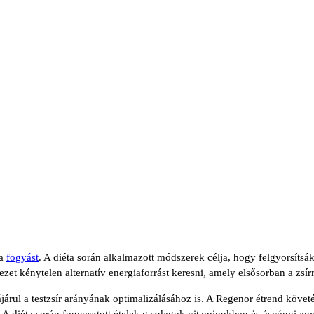
 a
fogyást
. A diéta során alkalmazott módszerek célja, hogy felgyorsítsák
zet kénytelen alternatív energiaforrást keresni, amely elsősorban a zsír
járul a testzsír arányának optimalizálásához is. A Regenor étrend követ
A diéta során fogyasztott ételek gazdagok vitaminokban és ásványi a