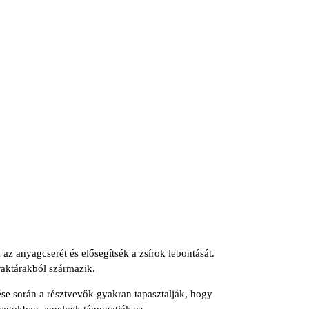
 az anyagcserét és elősegítsék a zsírok lebontását.
raktárakból származik.
ése során a résztvevők gyakran tapasztalják, hogy
nyagokban, amelyek támogatják az