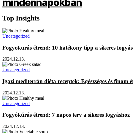
Top Insights
Uncategorized
Fogyokurás étrend: 10 hatékony tipp a sikeres fogyá
2024.12.13.
Uncategorized
Igazi mediterrán diéta receptek: Egészséges és finom é
2024.12.13.
Uncategorized
Fogyókúrás étrend: 7 napos terv a sikeres fogyáshoz
2024.12.13.