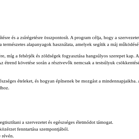
ésre és a zsírégetésre összpontosít. A program célja, hogy a szervezetet
 a természetes alapanyagok használata, amelyek segítik a máj működését
ére, míg a fehérjék és zöldségek fogyasztása hangsúlyos szerepet kap. 
Az étrend követése során a résztvevők nemcsak a testsúlyuk csökkentés
szséges ételeket, és hogyan építsenek be mozgást a mindennapjaikba. 
dhoz.
gtisztítani a szervezetet és egészséges életmódot támogat.
közérzet fenntartása szempontjából.
 révén.