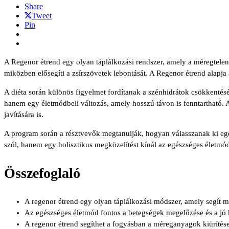
Share
Tweet
Pin
A Regenor étrend egy olyan táplálkozási rendszer, amely a méregtelenít
miközben elősegíti a zsírszövetek lebontását. A Regenor étrend alapja
A diéta során különös figyelmet fordítanak a szénhidrátok csökkentés
hanem egy életmódbeli változás, amely hosszú távon is fenntartható. 
javítására is.
A program során a résztvevők megtanulják, hogyan válasszanak ki egé
szól, hanem egy holisztikus megközelítést kínál az egészséges életmó
Összefoglaló
A regenor étrend egy olyan táplálkozási módszer, amely segít me
Az egészséges életmód fontos a betegségek megelőzése és a jó 
A regenor étrend segíthet a fogyásban a méreganyagok kiürítése