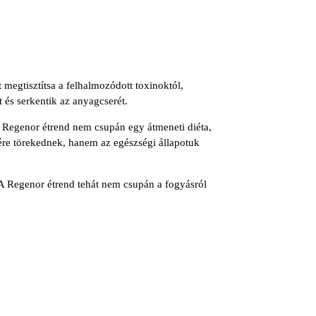
 megtisztítsa a felhalmozódott toxinoktól,
 és serkentik az anyagcserét.
A Regenor étrend nem csupán egy átmeneti diéta,
ére törekednek, hanem az egészségi állapotuk
A Regenor étrend tehát nem csupán a fogyásról